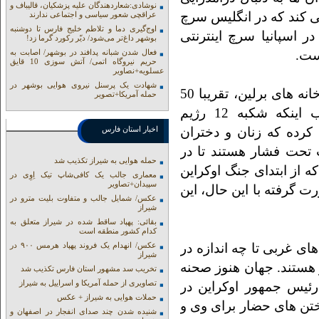
نوشادی:شعاردهندگان علیه پزشکیان، قالیباف و
ی کند که در انگلیس سرچ
عراقچی شعور سیاسی و اجتماعی ندارند
اوج‌گیری دما و تلاطم خلیج فارس تا دوشنبه
 اوکراینی" تا 300 درصد و در اسپانیا سرچ اینترنتی
بوشهر داغ‌تر می‌شود/ دیّر رکورد گرما زد!
فعال شدن شبانه پدافند در بوشهر/ اصابت به
حریم نیروگاه اتمی/ آتش سوزی 10 قایق
عسلویه+نصاویر
شهادت یک پرسنل نیروی هوایی بوشهر در
نشریه ولت آلمان هم گزارش داده که در فاحشه خانه های برلین، تقریبا 50
حمله آمریکا+تصویر
درصد از روسپی ها اهل اوکراین هستند. جالب اینکه شکبه 12 رژیم
کرده که زنان و دختران
اخبار استان فارس
 تحت فشار هستند تا در
حمله هوایی به شیراز تکذیب شد
ه از ابتدای جنگ اوکراین
معماری جالب یک کافی‌شاپ تیک اِوِی در
سپیدان+تصاویر
ت گرفته با این حال، این
عکس/ شمایل جالب و متفاوت بلیت مترو در
شیراز
بقائی: پهپاد ساقط شده در شیراز متعلق به
کدام کشور منطقه است
ای غربی تا چه اندازه در
عکس/ انهدام یک فروند پهپاد هرمس ۹۰۰ در
شیراز
ستند. جهان هنوز صحنه
تخریب سد مشهور استان فارس تکذیب شد
تصاویری از حمله آمریکا و اسراییل به شیراز
ئیس جمهور اوکراین در
حملات هوایی به شیراز + عکس
ن های حضار برای وی و
شنیده شدن چند صدای انفجار در اصفهان و