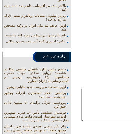
بالاخره یک تیم آفریقایی حاضر شد با ما بازی
کند!
ریزش میلیونی صفحات رونالدو و مسی زلزله
به راه انداخت!
اولین حریف تیم ملی ایران در ترکیه مشخص
شد
تاجرنیا: پیشنهاد پرسپولیس مورد تایید ما نیست
عکس/ استوری کنایه آمیز محمدحسین میثاقی
پربازدیدترین اخبار
حضور رئیس اداره عقیدتی سیاسی ساتا در
شلمچه؛ ارزیابی عملکرد موکب حضرت
سیدالشهدا (ع) پتروشیمی پردیس در
خدمت‌رسانی به زائران+تصاویر
اولین مصاحبه سرپرست جدید مالیاتی بوشهر
براساس اعلام استانداری ادارات بوشهر
چهارشنبه تعطیل شد
پتروشیمی خارگ، درآمدی ۵۰ میلیون دلاری
خلق کرد
فرماندار عسلویه؛ تأمین آب شرب مهم‌ترین
اولویت شهرستان است/رضایت مردم مهم‌ترین
معیار سنجش عملکرد مدیران است
پیام دکتر موسی احمدی نماینده جنوب استان
بوشهر خطاب به مهندس سخاوت اسدی رییس