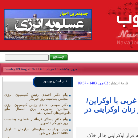
امروز: يکشنبه 18 مرداد 1405 / Sunday 09 Aug 2026
اخبار استان بوشهر
تاريخ انتشار:
02 مهر 1403 - 09:37
پیام دکتر احمدی رئیس کمیسیون انرژی
غربی با اوکراین/
مجلس یمناسبت روز خبرنگار
دکتر موسی احمدی رئیس کمیسیون انرژی
نان اوکراینی در
مجلس: مدیریت برق امسال مانع
خاموشی‌های گسترده شد
پیام دکتر پاسالار فرماندار عسلویه بمناسبت
روز خبرنگار +تصویر
وزیر بهداشت: بیمارستان برازجان تا اوایل
1406 تکمیل می شود
فرار اوکراینی ها از خاک