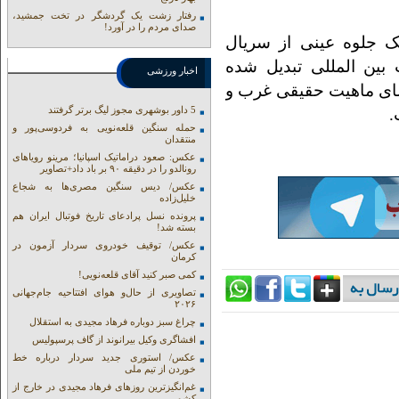
رفتار زشت یک گردشگر در تخت جمشید،
صدای مردم را در آورد!
یک جلوه عینی از سریال
ین المللی تبدیل شده
اخبار ورزشی
شای ماهیت حقیقی غرب و
5 داور بوشهری مجوز لیگ برتر گرفتند
ت.
حمله سنگین قلعه‌نویی به فردوسی‌پور و
منتقدان
عکس: صعود دراماتیک اسپانیا؛ مرینو رویاهای
رونالدو را در دقیقه ۹۰ بر باد داد+تصاویر
عکس/ دیس سنگین مصری‌ها به شجاع
خلیل‌زاده
پرونده نسل پرادعای تاریخ فوتبال ایران هم
بسته شد!
عکس/ توقیف خودروی سردار آزمون در
کرمان
کمی صبر کنید آقای قلعه‌نویی!
تصاویری از حال‌و هوای افتتاحیه جام‌جهانی
۲۰۲۶
چراغ سبز دوباره فرهاد مجیدی به استقلال
افشاگری وکیل بیرانوند از گاف‌ پرسپولیس
عکس/ استوری جدید سردار درباره خط
خوردن از تیم ملی
غم‌انگیزترین روزهای فرهاد مجیدی در خارج از
کشور