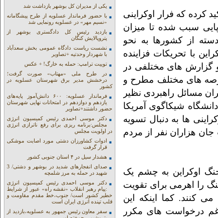
یکی از مدیران کل بوشهر بازداشت شد
 کرده که فرار اوکراینی
با حضور فرماندار عسلویه از طرح پیشگامانه
«نسیم مهر» در عسلویه رونمایی شد
ایی سبب شده تا میزان
بازدید رئیس کل دادگستری بوشهر از
سته از کشورها به نحو
پتروپالایش کنگان
نشست ریاست دادگاه عمومی بخش سعدآباد
ز سال 2022 که جنگ اوکراین با تحریکات فزاینده
با شهردار وحدتیه +تصاویر
توییت ترامپ: حمله به خارگ! + عکس
و گزارش های مختلفی در
در طرح ملی «مهتاب» صورت گرفت؛
عرصه های مختلف مطرح و
درخشش مدیر برق شهرستان عسلویه در
کشور
ان مسائل راهبردی نظیر
فرماندار عسلویه: ۶۰۰ دانش‌آموز پایه‌های
یازدهم و دوازدهم در امتحانات نهایی شهرستان
انشگاه شیکاگوی آمریکا
حضور داشتند+تصاویر
راینی ها به دنبال تسویه
دکتر موسی احمدی رئیس کمیسیون انرژی
مجلس:برنامه ریزی برای رفع ناترازی انرژی
ان هزاران نفر از مردم
در اولویت مجلس
ادوات کشاورزان دشتی مورد اصابت موشکی
قرار گرفت
هشدار سیل در ۴ استان جنوبی کشور
صدای انفجارهای شدید در بوشهر و دشتی/ 3
نگ اوکراین به چشم یک
شهید در حمله به مرز شلمچه
نگ را اهرمی برای تقویت
دکتر موسی احمدی رئیس کمیسیون انرژی
:پیام رهبر انقلاب «نقشه راه» عبور از شرایط
خطیر کشور است/ جنوب،خط مقدم مقاومت و
ی کنند. کما اینکه این
قلب تپنده انرژی ایران است
غم درخواست های مکرر
سفر معاون رئیس جمهور به عسلویه،بازدید از
پتروشیمی جم+تصاویر