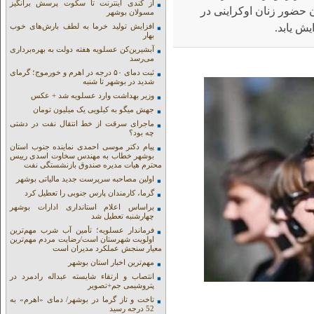
از کندی اینترنت تا سکوت پرسش برانگیز
حضور زنان اوکراینی در
مسولان بوشهر
ش یابد.
افزایش تولید خرما به لطف بارش‌های خوب
بهار
آبشیرین‌کن عسلویه هفته دولت به بهره‌برداری
می‌رسد
ثبت دمای ۵۰ درجه در اهرم و خورموج؛ گرمای
شدید در بوشهر تا شنبه
وزیر بهداشت وارد عسلویه شد + عکس
جهش میگو به کیلویی یک میلیون تومان
ماجرای سرقت از خط انتقال نفت در دشتی
چه بود؟
پیام دکتر موسی احمدی نماینده جنوب استان
بوشهر خطاب به مهندس سخاوت اسدی رییس
محترم هیات مدیره صندوق بازنشستگی نفت
اولین مصاحبه سرپرست جدید مالیاتی بوشهر
گرما، کارمندان پارس جنوبی را تعطیل کرد
براساس اعلام استانداری ادارات بوشهر
چهارشنبه تعطیل شد
فرماندار عسلویه؛ تأمین آب شرب مهم‌ترین
اولویت شهرستان است/رضایت مردم مهم‌ترین
معیار سنجش عملکرد مدیران است
مهم‌ترین اخبار استان بوشهر
انتصاب و ارتقاء شایسته عبداله رادمرد در
پتروشیمی جم+تصویر
تاخت و تاز گرما در بوشهر/ دمای «اهرم» به
52 درجه رسید