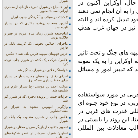
شیراز
ال، اوکراین اکنون در
این خانه‌باغ در شیراز، تعریف تازه‌ای از معماری
ا به آن انجام نمی دهند
ایرانی است+تصاویر
۷ کشته در سیلاب و آبگرفتگی جنوب ایران
 تبدیل کرده اند و البته
آخرین وضعیت پرونده دختری که در شیراز
 نیز در جهان غرب هدفِ
ناپدید شد
امام‌جمعه شیراز: زمان شاه، مردم در فقر و
فلاکت بودند
ماجرای اختلاس نجومی یک کارمند بانک در
فارس
بهه های جنگ و تحت تاثیر
خرس قهوه‌ای سیوند فارس تلف شد + عکس
اوکراین را به یک نمونه
عکس/ حرکت یک کافه در شیراز جلب توجه
کرد
که تدبیر امور و مسائل
خواستگار قلابی در شیراز دستگیر شد
اجرای دقیق برنامه‌های مدیریت بار در شیراز
برای حفظ پایداری شبکه برق
موکب احمد بن موسی (ع) شیراز عازم مرز
شلمچه شد
ربی در مورد سواستفاده
جزئیات جدید از پرونده دختری که در شیراز گم
شد
بی، در نوع خود جلوه ای
واژگونی اتوبوس مشهد به شیراز در
مللی قدرت های غربی در
تفت+تصاویر
عکس جالب از شمایل متفاوت یک بانک در
ا، این روند را بایستی در
شیراز
ب معادلات بین المللی
تصویر متفاوت از بازیگر سریال مختار در شیراز
تصاویر/ شیراز، سرشار از عطر شکوفه‌های
بهار نارنج