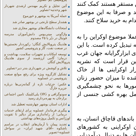
ن مستقر هستند کمک کنند
آئین تجلیل و تکریم مهندس ارشدی شهردار
شهر وحدتیه+تصاویر
ند و صرفا به این موضوع
حمله آمریکا به بوشهر و خورموج
دام به خرید سلاح کنند.
هشدار سطح نارنجی در بوشهر صادر شد
امتحانات دانشگاه‌های بوشهر مجازی شد
واژگونی مینی‌بوس دانش‌آموزان مدرسه
ا موضوع اوکراین را به
فوتبال در دیّر با ۲۵ مصدوم
 تبدیل کرده است. با این
هلدینگ پتروپالایش کنگان؛ رکورددار نخستین‌ها
در صنعت نفت، گاز و پتروشیمی کشور
ی ابزارگرایانه جهان غرب
توسعه امکانات و تجهیزات سلامت، بهداشت و
درمان؛ گامی ارزشمند از سوی هلدینگ
ین قرار است که نشریه
پتروپالایش کنگان
ر اوکراینی ها از خاک
تلاش و کوشش در شهرداری بندر دیر+تصاویر
تشکیل کارگروه ویژه برای رفع موانع صنعت
ه تا میزان حضور زنان
پتروشیمی در عسلویه
عکس/ جزئیات تازه از گمانه‌زنی‌ها درباره
شورها به نحو چشمگیری
جزیره خارگ
امل بهره کشی جنسی از
سونوگرافی و OPG پلی‌کلینیک تامین اجتماعی
برازجان به بهره‌برداری رسید
ادارات استان بوشهر چهارشنبه تعطیل شد
پیگیری فرماندار عسلویه برای ارتقای خدمات
درمانی؛ از راه‌اندازی مرکز دیالیز تا تقویت
باندهای قاچاق انسان، به
اورژانس و تکمیل پروژه‌های بهداشتی
تجدید پیمان با آرمان‌های انقلاب در مراسم
 اوکراینی به کشورهای
باشکوه «آقای شهید ایران» در سواحل
عسلویه+تصویر
ها به دنبال درآمدزایی