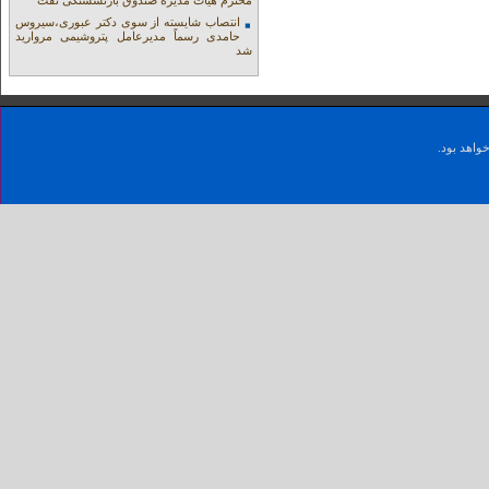
محترم هیات مدیره صندوق بازنشستگی نفت
انتصاب شایسته از سوی دکتر عبوری،سیروس
حامدی رسماً مدیرعامل پتروشیمی مروارید
شد
واهد بود.