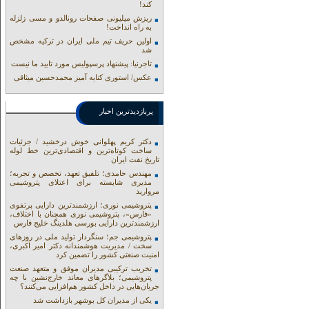
کند!
ریزش میلیونی صفحات رونالدو و مسی زلزله
به راه انداخت!
اولین حریف تیم ملی ایران در ترکیه مشخص
شد
تاجرنیا: پیشنهاد پرسپولیس مورد تایید ما نیست
عکس/ استوری کنایه آمیز محمدحسین میثاقی
پربازدیدترین اخبار
دکتر کریم پهلوانی خوش درخشید / جزئیات
ساخت کوتاه‌ترین و اقتصادی‌ترین خط لوله
تاریخ نفت ایران
مهندس حامدی؛ تلفیق تعهد، تخصص و تجربه؛
مدیری شایسته برای اعتلای پتروشیمی
مروارید
پتروشیمی نوری؛ ارزشمندترین دارایی پرتفوی
«فارس»، پتروشیمی نوری همچنان با اختلاف،
ارزشمندترین دارایی بورسی هلدینگ خلیج فارس
پتروشیمی جم؛ سنگردار تولید ملی در روزهای
سخت / مدیریت هوشمندانه دکتر امیر اکبری،
امنیت صنعتی کشور را تضمین کرد
تخریب ترکیبی مدیران موفق و متعهد صنعت
پتروشیمی؛ بلاگرهای معاند خارج‌نشین با چه
جریان‌هایی در داخل کشور هم‌افزایی می‌کنند؟
یکی از مدیران کل بوشهر بازداشت شد