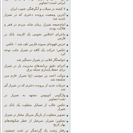
ایرانی است+تصاویر
۷ کشته در سیلاب و آبگرفتگی جنوب ایران
آخرین وضعیت پرونده دختری که در شیراز
ناپدید شد
امام‌جمعه شیراز: زمان شاه، مردم در فقر و
فلاکت بودند
ماجرای اختلاس نجومی یک کارمند بانک در
فارس
خرس قهوه‌ای سیوند فارس تلف شد + عکس
عکس/ حرکت یک کافه در شیراز جلب توجه
کرد
خواستگار قلابی در شیراز دستگیر شد
اجرای دقیق برنامه‌های مدیریت بار در شیراز
برای حفظ پایداری شبکه برق
موکب احمد بن موسی (ع) شیراز عازم مرز
شلمچه شد
جزئیات جدید از پرونده دختری که در شیراز گم
شد
واژگونی اتوبوس مشهد به شیراز در
تفت+تصاویر
عکس جالب از شمایل متفاوت یک بانک در
شیراز
تصویر متفاوت از بازیگر سریال مختار در شیراز
تصاویر/ شیراز، سرشار از عطر شکوفه‌های
بهار نارنج
رفتار زشت یک گردشگر در تخت جمشید،