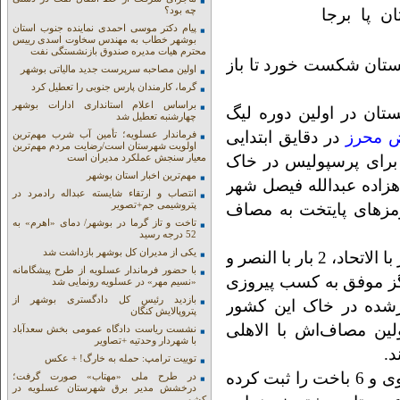
چه بود؟
پیام دکتر موسی احمدی نماینده جنوب استان
بوشهر خطاب به مهندس سخاوت اسدی رییس
محترم هیات مدیره صندوق بازنشستگی نفت
بستان شکست خورد تا باز
اولین مصاحبه سرپرست جدید مالیاتی بوشهر
گرما، کارمندان پارس جنوبی را تعطیل کرد
براساس اعلام استانداری ادارات بوشهر
ستان در اولین دوره لیگ
چهارشنبه تعطیل شد
ض محرز
در دقایق ابتدایی
فرماندار عسلویه؛ تأمین آب شرب مهم‌ترین
اولویت شهرستان است/رضایت مردم مهم‌ترین
 برای پرسپولیس در خاک
معیار سنجش عملکرد مدیران است
مهم‌ترین اخبار استان بوشهر
هزاده عبدالله فیصل شهر
انتصاب و ارتقاء شایسته عبداله رادمرد در
پتروشیمی جم+تصویر
رمزهای پایتخت به مصاف
تاخت و تاز گرما در بوشهر/ دمای «اهرم» به
52 درجه رسید
یکی از مدیران کل بوشهر بازداشت شد
پرسپولیس تا پیش از این بازی، 5 بار با الهلال، 3 بار با الاتحاد، 2 بار با النصر و
با حضور فرماندار عسلویه از طرح پیشگامانه
هرگز موفق به کسب پیروزی
«نسیم مهر» در عسلویه رونمایی شد
بازدید رئیس کل دادگستری بوشهر از
ارشده در خاک این کشور
پتروپالایش کنگان
ین مصاف‌اش با الاهلی
نشست ریاست دادگاه عمومی بخش سعدآباد
با شهردار وحدتیه +تصاویر
ند.
توییت ترامپ: حمله به خارگ! + عکس
پرسپولیس در طی این 12 بازی، در مجموع 6 مساوی و 6 باخت را ثبت کرده
در طرح ملی «مهتاب» صورت گرفت؛
درخشش مدیر برق شهرستان عسلویه در
کشور