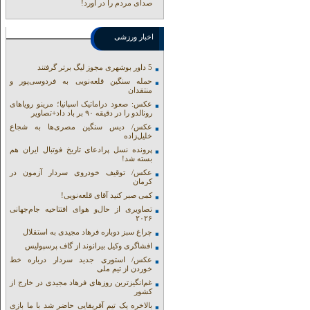
صدای مردم را در آورد!
اخبار ورزشی
5 داور بوشهری مجوز لیگ برتر گرفتند
حمله سنگین قلعه‌نویی به فردوسی‌پور و
منتقدان
عکس: صعود دراماتیک اسپانیا؛ مرینو رویاهای
رونالدو را در دقیقه ۹۰ بر باد داد+تصاویر
عکس/ دیس سنگین مصری‌ها به شجاع
خلیل‌زاده
پرونده نسل پرادعای تاریخ فوتبال ایران هم
بسته شد!
عکس/ توقیف خودروی سردار آزمون در
کرمان
کمی صبر کنید آقای قلعه‌نویی!
تصاویری از حال‌و هوای افتتاحیه جام‌جهانی
۲۰۲۶
چراغ سبز دوباره فرهاد مجیدی به استقلال
افشاگری وکیل بیرانوند از گاف‌ پرسپولیس
عکس/ استوری جدید سردار درباره خط
خوردن از تیم ملی
غم‌انگیزترین روزهای فرهاد مجیدی در خارج از
کشور
بالاخره یک تیم آفریقایی حاضر شد با ما بازی