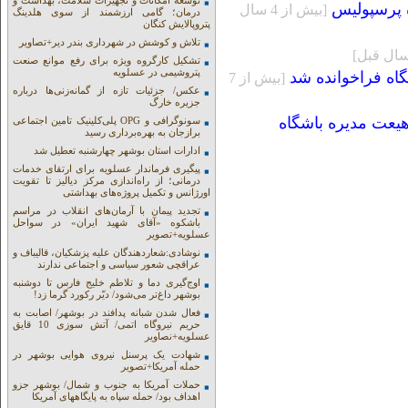
توسعه امکانات و تجهیزات سلامت، بهداشت و
 پرسپولیس
[بيش از 4 سال
درمان؛ گامی ارزشمند از سوی هلدینگ
پتروپالایش کنگان
تلاش و کوشش در شهرداری بندر دیر+تصاویر
تشکیل کارگروه ویژه برای رفع موانع صنعت
پتروشیمی در عسلویه
اه فراخوانده شد
[بيش از 7
عکس/ جزئیات تازه از گمانه‌زنی‌ها درباره
جزیره خارگ
هیعت مدیره باشگاه
سونوگرافی و OPG پلی‌کلینیک تامین اجتماعی
برازجان به بهره‌برداری رسید
ادارات استان بوشهر چهارشنبه تعطیل شد
پیگیری فرماندار عسلویه برای ارتقای خدمات
درمانی؛ از راه‌اندازی مرکز دیالیز تا تقویت
اورژانس و تکمیل پروژه‌های بهداشتی
تجدید پیمان با آرمان‌های انقلاب در مراسم
باشکوه «آقای شهید ایران» در سواحل
عسلویه+تصویر
نوشادی:شعاردهندگان علیه پزشکیان، قالیباف و
عراقچی شعور سیاسی و اجتماعی ندارند
اوج‌گیری دما و تلاطم خلیج فارس تا دوشنبه
بوشهر داغ‌تر می‌شود/ دیّر رکورد گرما زد!
فعال شدن شبانه پدافند در بوشهر/ اصابت به
حریم نیروگاه اتمی/ آتش سوزی 10 قایق
عسلویه+نصاویر
شهادت یک پرسنل نیروی هوایی بوشهر در
حمله آمریکا+تصویر
حملات آمریکا به جنوب و شمال/ بوشهر جزو
اهداف بود/ حمله سپاه به پایگاههای آمریکا