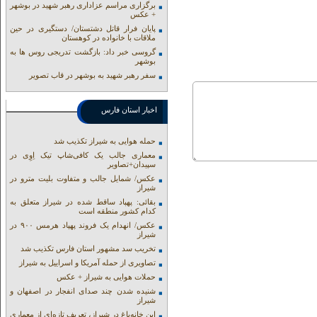
برگزاری مراسم عزاداری رهبر شهید در بوشهر
+ عکس
پایان فرار قاتل دشتستان/ دستگیری در حین
ملاقات با خانواده در کوهستان
گروسی خبر داد: بازگشت تدریجی روس ها به
بوشهر
سفر رهبر شهید به بوشهر در قاب تصویر
اخبار استان فارس
حمله هوایی به شیراز تکذیب شد
معماری جالب یک کافی‌شاپ تیک اِوِی در
سپیدان+تصاویر
عکس/ شمایل جالب و متفاوت بلیت مترو در
شیراز
بقائی: پهپاد ساقط شده در شیراز متعلق به
کدام کشور منطقه است
عکس/ انهدام یک فروند پهپاد هرمس ۹۰۰ در
شیراز
تخریب سد مشهور استان فارس تکذیب شد
تصاویری از حمله آمریکا و اسراییل به شیراز
حملات هوایی به شیراز + عکس
شنیده شدن چند صدای انفجار در اصفهان و
شیراز
این خانه‌باغ در شیراز، تعریف تازه‌ای از معماری