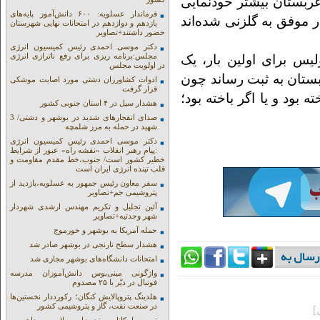
ربستان بیشتر خودنمایی
فرماندار عسلویه: ۶۰۰ دانش‌آموز پایه‌های
 که بدانیم آن‌ها در طی این دیدارها، تنها 3 بار موفق به گلزنی شده‌اند
یازدهم و دوازدهم در امتحانات نهایی شهرستان
حضور داشتند+تصاویر
دکتر موسی احمدی رئیس کمیسیون انرژی
مجلس:برنامه ریزی برای رفع ناترازی انرژی
یس برای اولین بار، یک
در اولویت مجلس
بستان به ثبت رساند چون
ادوات کشاورزان دشتی مورد اصابت موشکی
قرار گرفت
 بود و یا اگر باخته بود؛
هشدار سیل در ۴ استان جنوبی کشور
صدای انفجارهای شدید در بوشهر و دشتی/ 3
شهید در حمله به مرز شلمچه
دکتر موسی احمدی رئیس کمیسیون انرژی
:پیام رهبر انقلاب «نقشه راه» عبور از شرایط
خطیر کشور است/ جنوب،خط مقدم مقاومت و
قلب تپنده انرژی ایران است
سفر معاون رئیس جمهور به عسلویه،بازدید از
پتروشیمی جم+تصاویر
آئین تجلیل و تکریم مهندس ارشدی شهردار
شهر وحدتیه+تصاویر
حمله آمریکا به بوشهر و خورموج
هشدار سطح نارنجی در بوشهر صادر شد
امتحانات دانشگاه‌های بوشهر مجازی شد
واژگونی مینی‌بوس دانش‌آموزان مدرسه
فوتبال در دیّر با ۲۵ مصدوم
هلدینگ پتروپالایش کنگان؛ رکورددار نخستین‌ها
در صنعت نفت، گاز و پتروشیمی کشور