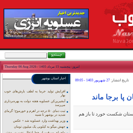
امروز: پنجشنبه 15 مرداد 1405 / Thursday 06 Aug 2026
اخبار استان بوشهر
تاريخ انتشار:
27 شهريور 1403 - 09:05
افزایش تولید خرما به لطف بارش‌های خوب
پا برجا ماند
بهار
آبشیرین‌کن عسلویه هفته دولت به بهره‌برداری
می‌رسد
ثبت دمای ۵۰ درجه در اهرم و خورموج؛ گرمای
بستان شکست خورد تا باز هم
شدید در بوشهر تا شنبه
وزیر بهداشت وارد عسلویه شد + عکس
جهش میگو به کیلویی یک میلیون تومان
ماجرای سرقت از خط انتقال نفت در دشتی