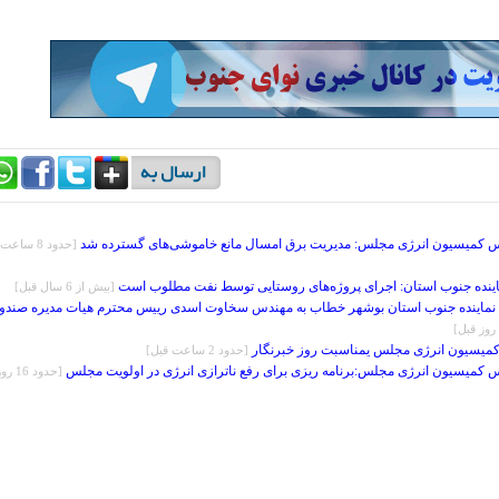
 کمیسیون انرژی مجلس: مدیریت برق امسال مانع خاموشی‌های گسترده شد
[حدود 8 ساعت
اینده جنوب استان: اجرای پروژه‌های روستایی توسط نفت مطلوب است
[بيش از 6 سال قبل]
 نماینده جنوب استان بوشهر خطاب به مهندس سخاوت اسدی رییس محترم هیات مدیره صندو
 کمیسیون انرژی مجلس یمناسبت روز خبرنگار
[حدود 2 ساعت قبل]
کمیسیون انرژی مجلس:برنامه ریزی برای رفع ناترازی انرژی در اولویت مجلس
[حدود 16 ر