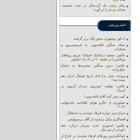
رفتار زشت یک گردشگر در تخت جمشید،
صدای مردم را در آورد!
اخبار ورزشی
5 داور بوشهری مجوز لیگ برتر گرفتند
حمله سنگین قلعه‌نویی به فردوسی‌پور و
منتقدان
عکس: صعود دراماتیک اسپانیا؛ مرینو رویاهای
رونالدو را در دقیقه ۹۰ بر باد داد+تصاویر
عکس/ دیس سنگین مصری‌ها به شجاع
خلیل‌زاده
پرونده نسل پرادعای تاریخ فوتبال ایران هم
بسته شد!
عکس/ توقیف خودروی سردار آزمون در
کرمان
کمی صبر کنید آقای قلعه‌نویی!
تصاویری از حال‌و هوای افتتاحیه جام‌جهانی
۲۰۲۶
چراغ سبز دوباره فرهاد مجیدی به استقلال
افشاگری وکیل بیرانوند از گاف‌ پرسپولیس
عکس/ استوری جدید سردار درباره خط
خوردن از تیم ملی
غم‌انگیزترین روزهای فرهاد مجیدی در خارج از
کشور