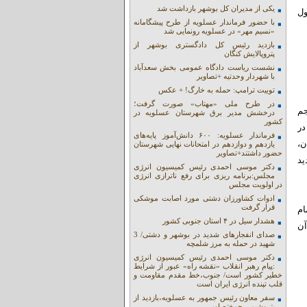
یکی از مدیران کل بوشهر بازداشت شد
ول
با حضور فرماندار عسلویه از طرح پیشگامانه
«نسیم مهر» در عسلویه رونمایی شد
بازدید رئیس کل دادگستری بوشهر از
پتروپالایش کنگان
نشست ریاست دادگاه عمومی بخش سعدآباد
با شهردار وحدتیه +تصاویر
توییت ترامپ: حمله به خارگ! + عکس
در طرح ملی «مهتاب» صورت گرفت؛
جم
درخشش مدیر برق شهرستان عسلویه در
کشور
در
فرماندار عسلویه: ۶۰۰ دانش‌آموز پایه‌های
ن،
یازدهم و دوازدهم در امتحانات نهایی شهرستان
حضور داشتند+تصاویر
ید
دکتر موسی احمدی رئیس کمیسیون انرژی
مجلس:برنامه ریزی برای رفع ناترازی انرژی
در اولویت مجلس
ادوات کشاورزان دشتی مورد اصابت موشکی
قرار گرفت
ام
هشدار سیل در ۴ استان جنوبی کشور
آن
صدای انفجارهای شدید در بوشهر و دشتی/ 3
شهید در حمله به مرز شلمچه
دکتر موسی احمدی رئیس کمیسیون انرژی
:پیام رهبر انقلاب «نقشه راه» عبور از شرایط
خطیر کشور است/ جنوب،خط مقدم مقاومت و
قلب تپنده انرژی ایران است
سفر معاون رئیس جمهور به عسلویه،بازدید از
پتروشیمی جم+تصاویر