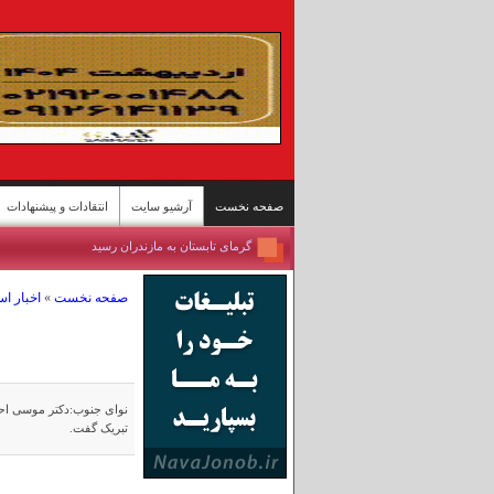
صفحه نخست
آرشیو سایت
انتقادات و پیشنهادات
مسابقات اسبدوانی کورس بهاره گنبدکاووس
برداشت برنج از شالیزارهای شمال - سوادکوه
صفحه نخست
»
اخبار ا
تازه‌ترین وضعیت تنگه هرمز
ییلاقات سوادکوه؛ پناهگاه خنک در اوج گرمای تابستا
مسابقات کشتی سنتی لوچو - روستای چرات
روستای گردشگری قلات - شیراز
پل محور «رودان - بندرعباس» پس حمله آمریکا
نوای جنوب:دکتر موسی احم
تبریک گفت.
بندرعباس جان ایران
مسافران دریاچه «زنده» ارومیه