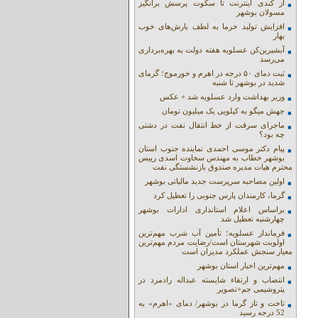
از کندی اینترنت تا سکوت پرسش برانگیز
مسولان بوشهر
افزایش تولید خرما به لطف بارش‌های خوب
بهار
آبشیرین‌کن عسلویه هفته دولت به بهره‌برداری
می‌رسد
ثبت دمای ۵۰ درجه در اهرم و خورموج؛ گرمای
شدید در بوشهر تا شنبه
وزیر بهداشت وارد عسلویه شد + عکس
جهش میگو به کیلویی یک میلیون تومان
ماجرای سرقت از خط انتقال نفت در دشتی
چه بود؟
پیام دکتر موسی احمدی نماینده جنوب استان
بوشهر خطاب به مهندس سخاوت اسدی رییس
محترم هیات مدیره صندوق بازنشستگی نفت
اولین مصاحبه سرپرست جدید مالیاتی بوشهر
گرما، کارمندان پارس جنوبی را تعطیل کرد
براساس اعلام استانداری ادارات بوشهر
چهارشنبه تعطیل شد
فرماندار عسلویه؛ تأمین آب شرب مهم‌ترین
اولویت شهرستان است/رضایت مردم مهم‌ترین
معیار سنجش عملکرد مدیران است
مهم‌ترین اخبار استان بوشهر
انتصاب و ارتقاء شایسته عبداله رادمرد در
پتروشیمی جم+تصویر
تاخت و تاز گرما در بوشهر/ دمای «اهرم» به
52 درجه رسید