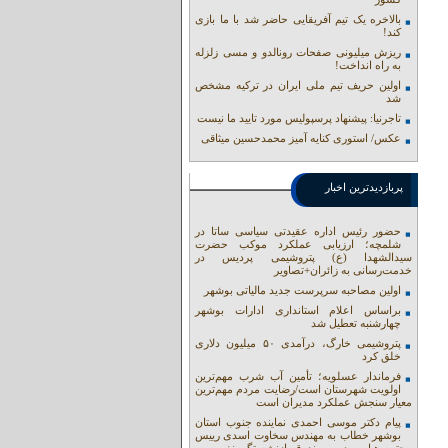
بالاخره یک تیم آفریقایی حاضر شد با ما بازی
کند!
ریزش میلیونی صفحات رونالدو و مسی زلزله
به راه انداخت!
اولین حریف تیم ملی ایران در ترکیه مشخص
شد
تاجرنیا: پیشنهاد پرسپولیس مورد تایید ما نیست
عکس/ استوری کنایه آمیز محمدحسین میثاقی
پربازدیدترین اخبار
حضور رئیس اداره عقیدتی سیاسی ساتا در
شلمچه؛ ارزیابی عملکرد موکب حضرت
سیدالشهدا (ع) پتروشیمی پردیس در
خدمت‌رسانی به زائران+تصاویر
اولین مصاحبه سرپرست جدید مالیاتی بوشهر
براساس اعلام استانداری ادارات بوشهر
چهارشنبه تعطیل شد
پتروشیمی خارگ، درآمدی ۵۰ میلیون دلاری
خلق کرد
فرماندار عسلویه؛ تأمین آب شرب مهم‌ترین
اولویت شهرستان است/رضایت مردم مهم‌ترین
معیار سنجش عملکرد مدیران است
پیام دکتر موسی احمدی نماینده جنوب استان
بوشهر خطاب به مهندس سخاوت اسدی رییس