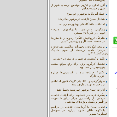
آئین تجلیل و تکریم مهندس ارشدی شهردار
شهر وحدتیه+تصاویر
حمله آمریکا به بوشهر و خورموج
هشدار سطح نارنجی در بوشهر صادر شد
امتحانات دانشگاه‌های بوشهر مجازی شد
واژگونی مینی‌بوس دانش‌آموزان مدرسه
فوتبال در دیّر با ۲۵ مصدوم
هلدینگ پتروپالایش کنگان؛ رکورددار نخستین‌ها
در صنعت نفت، گاز و پتروشیمی کشور
توسعه امکانات و تجهیزات سلامت، بهداشت و
درمان؛ گامی ارزشمند از سوی هلدینگ
پتروپالایش کنگان
تلاش و کوشش در شهرداری بندر دیر+تصاویر
تشکیل کارگروه ویژه برای رفع موانع صنعت
پتروشیمی در عسلویه
ق
عکس/ جزئیات تازه از گمانه‌زنی‌ها درباره
جزیره خارگ
سونوگرافی و OPG پلی‌کلینیک تامین اجتماعی
برازجان به بهره‌برداری رسید
وز
ادارات استان بوشهر چهارشنبه تعطیل شد
پیگیری فرماندار عسلویه برای ارتقای خدمات
درمانی؛ از راه‌اندازی مرکز دیالیز تا تقویت
اورژانس و تکمیل پروژه‌های بهداشتی
تجدید پیمان با آرمان‌های انقلاب در مراسم
باشکوه «آقای شهید ایران» در سواحل
عسلویه+تصویر