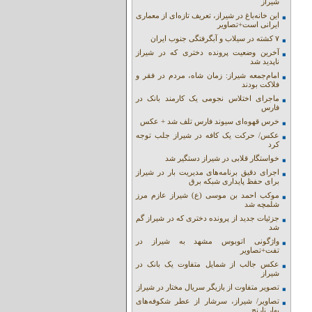
شیراز
این خانه‌باغ در شیراز، تعریف تازه‌ای از معماری
ایرانی است+تصاویر
۷ کشته در سیلاب و آبگرفتگی جنوب ایران
آخرین وضعیت پرونده دختری که در شیراز
ناپدید شد
امام‌جمعه شیراز: زمان شاه، مردم در فقر و
فلاکت بودند
ماجرای اختلاس نجومی یک کارمند بانک در
فارس
خرس قهوه‌ای سیوند فارس تلف شد + عکس
عکس/ حرکت یک کافه در شیراز جلب توجه
کرد
خواستگار قلابی در شیراز دستگیر شد
اجرای دقیق برنامه‌های مدیریت بار در شیراز
برای حفظ پایداری شبکه برق
موکب احمد بن موسی (ع) شیراز عازم مرز
شلمچه شد
جزئیات جدید از پرونده دختری که در شیراز گم
شد
واژگونی اتوبوس مشهد به شیراز در
تفت+تصاویر
عکس جالب از شمایل متفاوت یک بانک در
شیراز
تصویر متفاوت از بازیگر سریال مختار در شیراز
تصاویر/ شیراز، سرشار از عطر شکوفه‌های
بهار نارنج