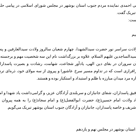
 احمدی نماینده مردم جنوب استان بوشهر در مجلس شورای اسلامی در پیامی حل
تبریک گفت.
است:
یم
ادت سراسر نور حضرت سیدالشهدا، چهارم شعبان سالروز ولادت سیدالعارفین و پن
یدالساجدین علیهم السلام، علاوه بر بزرگداشت نام این سه شخصیت مهم و برجسته 
ن سروران در بقای دین الهی، یادآور شجاعت، شهامت، رشادت‌ و بصیرت پاسدارا
رافرازی است که در تداوم مسیر سرخ عاشورا و پیروی از سه مولای خود، ذره‌ای ترد
ره مرد میدان مبارزه با ظلم و استبداد و استکبار بوده و هستند.
فیق پاسداران، شفای جانبازان و سربلندی آزادگان عزیز، و گرامی‌داشت یاد شهدا و ام
د ولادت امام حسین(ع)، حضرت ابوالفضل(ع) و امام سجاد(ع) را به همه پیروان 
 شریف و خاصه پاسداران، جانبازان و آزادگان جنوب استان بوشهر تبریک می‌گویم.
استان بوشهر در مجلس نهم و یازدهم