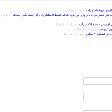
وچو - روستای چرات
[حدود 21 روز قبل]
دانی از وزیر ورزش/ دغدغه قسط ۵ میلیاردی برای کشتی‌گیر المپیکی!
[ح
 لوچو در «سرخکلا» زیرآب
[بيش از 2 سال قبل]
نورد روسی
[بيش از 5 سال قبل]
ی در عسلویه + تصاویر
[بيش از 4 سال قبل]