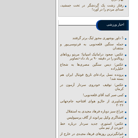
رفتار زشت یک گردشگر در تخت جمشید،
صدای مردم را در آورد!
اخبار ورزشی
5 داور بوشهری مجوز لیگ برتر گرفتند
حمله سنگین قلعه‌نویی به فردوسی‌پور و
منتقدان
عکس: صعود دراماتیک اسپانیا؛ مرینو رویاهای
رونالدو را در دقیقه ۹۰ بر باد داد+تصاویر
عکس/ دیس سنگین مصری‌ها به شجاع
خلیل‌زاده
پرونده نسل پرادعای تاریخ فوتبال ایران هم
بسته شد!
عکس/ توقیف خودروی سردار آزمون در
کرمان
کمی صبر کنید آقای قلعه‌نویی!
تصاویری از حال‌و هوای افتتاحیه جام‌جهانی
۲۰۲۶
چراغ سبز دوباره فرهاد مجیدی به استقلال
افشاگری وکیل بیرانوند از گاف‌ پرسپولیس
عکس/ استوری جدید سردار درباره خط
خوردن از تیم ملی
غم‌انگیزترین روزهای فرهاد مجیدی در خارج از
کشور