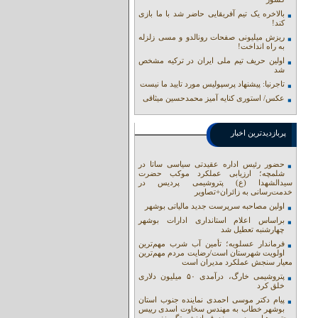
بالاخره یک تیم آفریقایی حاضر شد با ما بازی
کند!
ریزش میلیونی صفحات رونالدو و مسی زلزله
به راه انداخت!
اولین حریف تیم ملی ایران در ترکیه مشخص
شد
تاجرنیا: پیشنهاد پرسپولیس مورد تایید ما نیست
عکس/ استوری کنایه آمیز محمدحسین میثاقی
پربازدیدترین اخبار
حضور رئیس اداره عقیدتی سیاسی ساتا در
شلمچه؛ ارزیابی عملکرد موکب حضرت
سیدالشهدا (ع) پتروشیمی پردیس در
خدمت‌رسانی به زائران+تصاویر
اولین مصاحبه سرپرست جدید مالیاتی بوشهر
براساس اعلام استانداری ادارات بوشهر
چهارشنبه تعطیل شد
فرماندار عسلویه؛ تأمین آب شرب مهم‌ترین
اولویت شهرستان است/رضایت مردم مهم‌ترین
معیار سنجش عملکرد مدیران است
پتروشیمی خارگ، درآمدی ۵۰ میلیون دلاری
خلق کرد
پیام دکتر موسی احمدی نماینده جنوب استان
بوشهر خطاب به مهندس سخاوت اسدی رییس