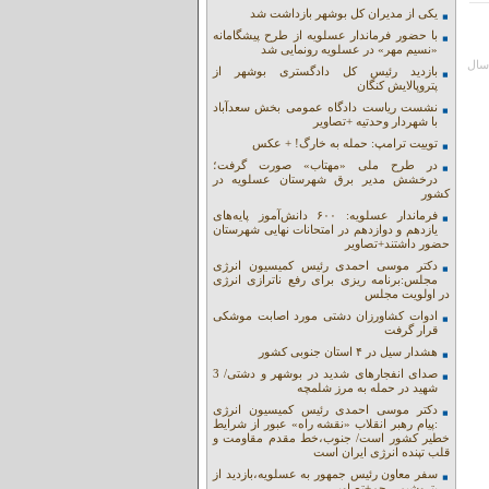
یکی از مدیران کل بوشهر بازداشت شد
با حضور فرماندار عسلویه از طرح پیشگامانه
«نسیم مهر» در عسلویه رونمایی شد
دود 1 سال
بازدید رئیس کل دادگستری بوشهر از
پتروپالایش کنگان
نشست ریاست دادگاه عمومی بخش سعدآباد
با شهردار وحدتیه +تصاویر
توییت ترامپ: حمله به خارگ! + عکس
در طرح ملی «مهتاب» صورت گرفت؛
درخشش مدیر برق شهرستان عسلویه در
کشور
فرماندار عسلویه: ۶۰۰ دانش‌آموز پایه‌های
یازدهم و دوازدهم در امتحانات نهایی شهرستان
حضور داشتند+تصاویر
دکتر موسی احمدی رئیس کمیسیون انرژی
مجلس:برنامه ریزی برای رفع ناترازی انرژی
در اولویت مجلس
ادوات کشاورزان دشتی مورد اصابت موشکی
قرار گرفت
هشدار سیل در ۴ استان جنوبی کشور
صدای انفجارهای شدید در بوشهر و دشتی/ 3
شهید در حمله به مرز شلمچه
دکتر موسی احمدی رئیس کمیسیون انرژی
:پیام رهبر انقلاب «نقشه راه» عبور از شرایط
خطیر کشور است/ جنوب،خط مقدم مقاومت و
قلب تپنده انرژی ایران است
سفر معاون رئیس جمهور به عسلویه،بازدید از
پتروشیمی جم+تصاویر