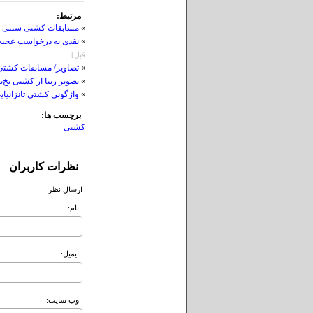
مرتبط:
»
مسابقات کشتی سنتی ل
»
نقدی به درخواست عجیب پدر حسن یز
قبل]
»
تصاویر/ مسابقات کشتی
»
تصویر زیبا از کشتی یخ‌
»
واژگونی کشتی تانزانیای
برچسب ها:
کشتی
نظرات کاربران
ارسال نظر
نام:
ايميل:
وب سايت: