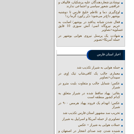
نوشادی:شعاردهندگان علیه پزشکیان، قالیباف و
عراقچی شعور سیاسی و اجتماعی ندارند
اوج‌گیری دما و تلاطم خلیج فارس تا دوشنبه
بوشهر داغ‌تر می‌شود/ دیّر رکورد گرما زد!
فعال شدن شبانه پدافند در بوشهر/ اصابت به
حریم نیروگاه اتمی/ آتش سوزی 10 قایق
عسلویه+نصاویر
شهادت یک پرسنل نیروی هوایی بوشهر در
حمله آمریکا+تصویر
اخبار استان فارس
حمله هوایی به شیراز تکذیب شد
معماری جالب یک کافی‌شاپ تیک اِوِی در
سپیدان+تصاویر
عکس/ شمایل جالب و متفاوت بلیت مترو در
شیراز
بقائی: پهپاد ساقط شده در شیراز متعلق به
کدام کشور منطقه است
عکس/ انهدام یک فروند پهپاد هرمس ۹۰۰ در
شیراز
تخریب سد مشهور استان فارس تکذیب شد
تصاویری از حمله آمریکا و اسراییل به شیراز
حملات هوایی به شیراز + عکس
شنیده شدن چند صدای انفجار در اصفهان و