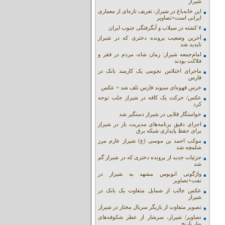
شیراز
این خانه‌باغ در شیراز، تعریف تازه‌ای از معماری
ایرانی است+تصاویر
۷ کشته در سیلاب و آبگرفتگی جنوب ایران
آخرین وضعیت پرونده دختری که در شیراز
ناپدید شد
امام‌جمعه شیراز: زمان شاه، مردم در فقر و
فلاکت بودند
ماجرای اختلاس نجومی یک کارمند بانک در
فارس
خرس قهوه‌ای سیوند فارس تلف شد + عکس
عکس/ حرکت یک کافه در شیراز جلب توجه
کرد
خواستگار قلابی در شیراز دستگیر شد
اجرای دقیق برنامه‌های مدیریت بار در شیراز
برای حفظ پایداری شبکه برق
موکب احمد بن موسی (ع) شیراز عازم مرز
شلمچه شد
جزئیات جدید از پرونده دختری که در شیراز گم
شد
واژگونی اتوبوس مشهد به شیراز در
تفت+تصاویر
عکس جالب از شمایل متفاوت یک بانک در
شیراز
تصویر متفاوت از بازیگر سریال مختار در شیراز
تصاویر/ شیراز، سرشار از عطر شکوفه‌های
بهار نارنج