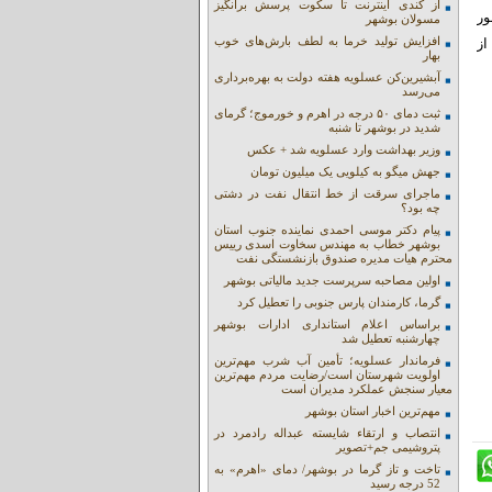
از کندی اینترنت تا سکوت پرسش برانگیز
ور
مسولان بوشهر
افزایش تولید خرما به لطف بارش‌های خوب
 از
بهار
آبشیرین‌کن عسلویه هفته دولت به بهره‌برداری
می‌رسد
ثبت دمای ۵۰ درجه در اهرم و خورموج؛ گرمای
شدید در بوشهر تا شنبه
وزیر بهداشت وارد عسلویه شد + عکس
جهش میگو به کیلویی یک میلیون تومان
ماجرای سرقت از خط انتقال نفت در دشتی
چه بود؟
پیام دکتر موسی احمدی نماینده جنوب استان
بوشهر خطاب به مهندس سخاوت اسدی رییس
محترم هیات مدیره صندوق بازنشستگی نفت
اولین مصاحبه سرپرست جدید مالیاتی بوشهر
گرما، کارمندان پارس جنوبی را تعطیل کرد
براساس اعلام استانداری ادارات بوشهر
چهارشنبه تعطیل شد
فرماندار عسلویه؛ تأمین آب شرب مهم‌ترین
اولویت شهرستان است/رضایت مردم مهم‌ترین
معیار سنجش عملکرد مدیران است
مهم‌ترین اخبار استان بوشهر
انتصاب و ارتقاء شایسته عبداله رادمرد در
پتروشیمی جم+تصویر
تاخت و تاز گرما در بوشهر/ دمای «اهرم» به
52 درجه رسید