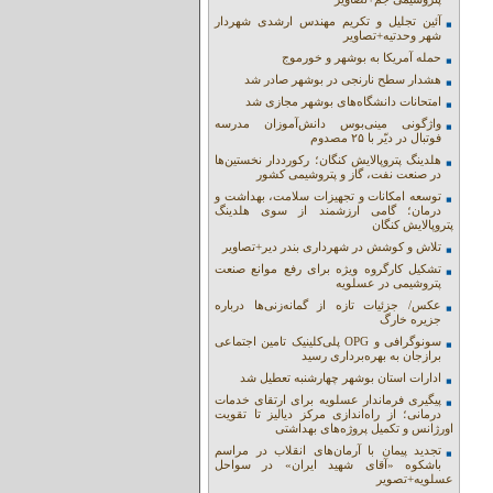
آئین تجلیل و تکریم مهندس ارشدی شهردار
شهر وحدتیه+تصاویر
حمله آمریکا به بوشهر و خورموج
هشدار سطح نارنجی در بوشهر صادر شد
امتحانات دانشگاه‌های بوشهر مجازی شد
واژگونی مینی‌بوس دانش‌آموزان مدرسه
فوتبال در دیّر با ۲۵ مصدوم
هلدینگ پتروپالایش کنگان؛ رکورددار نخستین‌ها
در صنعت نفت، گاز و پتروشیمی کشور
توسعه امکانات و تجهیزات سلامت، بهداشت و
درمان؛ گامی ارزشمند از سوی هلدینگ
پتروپالایش کنگان
تلاش و کوشش در شهرداری بندر دیر+تصاویر
تشکیل کارگروه ویژه برای رفع موانع صنعت
پتروشیمی در عسلویه
عکس/ جزئیات تازه از گمانه‌زنی‌ها درباره
جزیره خارگ
سونوگرافی و OPG پلی‌کلینیک تامین اجتماعی
برازجان به بهره‌برداری رسید
ادارات استان بوشهر چهارشنبه تعطیل شد
پیگیری فرماندار عسلویه برای ارتقای خدمات
درمانی؛ از راه‌اندازی مرکز دیالیز تا تقویت
اورژانس و تکمیل پروژه‌های بهداشتی
تجدید پیمان با آرمان‌های انقلاب در مراسم
باشکوه «آقای شهید ایران» در سواحل
عسلویه+تصویر