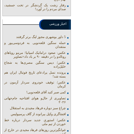
رفتار زشت یک گردشگر در تخت جمشید،
صدای مردم را در آورد!
اخبار ورزشی
5 داور بوشهری مجوز لیگ برتر گرفتند
حمله سنگین قلعه‌نویی به فردوسی‌پور و
منتقدان
عکس: صعود دراماتیک اسپانیا؛ مرینو رویاهای
رونالدو را در دقیقه ۹۰ بر باد داد+تصاویر
عکس/ دیس سنگین مصری‌ها به شجاع
خلیل‌زاده
پرونده نسل پرادعای تاریخ فوتبال ایران هم
بسته شد!
عکس/ توقیف خودروی سردار آزمون در
کرمان
کمی صبر کنید آقای قلعه‌نویی!
تصاویری از حال‌و هوای افتتاحیه جام‌جهانی
۲۰۲۶
چراغ سبز دوباره فرهاد مجیدی به استقلال
افشاگری وکیل بیرانوند از گاف‌ پرسپولیس
عکس/ استوری جدید سردار درباره خط
خوردن از تیم ملی
غم‌انگیزترین روزهای فرهاد مجیدی در خارج از
کشور