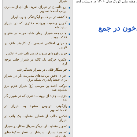
شیراز
نوای جنوب:زنگ آغاز آیین‌ هفته ملی کودک در شهر بیدخون طنین‌اندازشدزنگ آغاز آیین‌ هفته ملی کودک سال ۱۴۰4 در دبستان آیت
این خانه‌باغ در شیراز، تعریف تازه‌ای از معماری
ایرانی است+تصاویر
۷ کشته در سیلاب و آبگرفتگی جنوب ایران
آخرین وضعیت پرونده دختری که در شیراز
خون در جمع
ناپدید شد
امام‌جمعه شیراز: زمان شاه، مردم در فقر و
فلاکت بودند
ماجرای اختلاس نجومی یک کارمند بانک در
فارس
خرس قهوه‌ای سیوند فارس تلف شد + عکس
عکس/ حرکت یک کافه در شیراز جلب توجه
کرد
خواستگار قلابی در شیراز دستگیر شد
اجرای دقیق برنامه‌های مدیریت بار در شیراز
برای حفظ پایداری شبکه برق
موکب احمد بن موسی (ع) شیراز عازم مرز
شلمچه شد
جزئیات جدید از پرونده دختری که در شیراز گم
شد
واژگونی اتوبوس مشهد به شیراز در
تفت+تصاویر
عکس جالب از شمایل متفاوت یک بانک در
شیراز
تصویر متفاوت از بازیگر سریال مختار در شیراز
تصاویر/ شیراز، سرشار از عطر شکوفه‌های
بهار نارنج