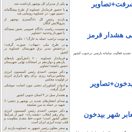
شرفت+تصاویر
یکی از مدیران کل بوشهر بازداشت شد
با حضور فرماندار عسلویه از طرح پیشگامانه
«نسیم مهر» در عسلویه رونمایی شد
بازدید رئیس کل دادگستری بوشهر از
پتروپالایش کنگان
نشست ریاست دادگاه عمومی بخش سعدآباد
با شهردار وحدتیه +تصاویر
پی هشدار قرمز
توییت ترامپ: حمله به خارگ! + عکس
در طرح ملی «مهتاب» صورت گرفت؛
درخشش مدیر برق شهرستان عسلویه در
کشور
تشدید فعالیت سامانه بارشی درجنوب کشور
فرماندار عسلویه: ۶۰۰ دانش‌آموز پایه‌های
یازدهم و دوازدهم در امتحانات نهایی شهرستان
حضور داشتند+تصاویر
دکتر موسی احمدی رئیس کمیسیون انرژی
مجلس:برنامه ریزی برای رفع ناترازی انرژی
در اولویت مجلس
دخون+تصاویر
ادوات کشاورزان دشتی مورد اصابت موشکی
قرار گرفت
هشدار سیل در ۴ استان جنوبی کشور
صدای انفجارهای شدید در بوشهر و دشتی/ 3
شهید در حمله به مرز شلمچه
دکتر موسی احمدی رئیس کمیسیون انرژی
بع از معابر شهر بيدخون
:پیام رهبر انقلاب «نقشه راه» عبور از شرایط
خطیر کشور است/ جنوب،خط مقدم مقاومت و
قلب تپنده انرژی ایران است
سفر معاون رئیس جمهور به عسلویه،بازدید از
پتروشیمی جم+تصاویر