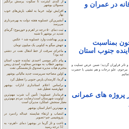
از کندی اینترنت تا سکوت پرسش برانگیز
انه در عمران و
مسولان بوشهر
افزایش تولید خرما به لطف بارش‌های خوب
بهار
آبشیرین‌کن عسلویه هفته دولت به بهره‌برداری
می‌رسد
ثبت دمای ۵۰ درجه در اهرم و خورموج؛ گرمای
شدید در بوشهر تا شنبه
وزیر بهداشت وارد عسلویه شد + عکس
ون بمناسبت
جهش میگو به کیلویی یک میلیون تومان
ینده جنوب استان
ماجرای سرقت از خط انتقال نفت در دشتی
چه بود؟
پیام دکتر موسی احمدی نماینده جنوب استان
بوشهر خطاب به مهندس سخاوت اسدی رییس
 و تاثر فراوران گردید؛ ضمن عرض تسلیت و
محترم هیات مدیره صندوق بازنشستگی نفت
آن مرحوم، علو درجات و هم نشینی با حضرت
اولین مصاحبه سرپرست جدید مالیاتی بوشهر
ائیم.
گرما، کارمندان پارس جنوبی را تعطیل کرد
براساس اعلام استانداری ادارات بوشهر
چهارشنبه تعطیل شد
 پروژه های عمرانی
فرماندار عسلویه؛ تأمین آب شرب مهم‌ترین
اولویت شهرستان است/رضایت مردم مهم‌ترین
معیار سنجش عملکرد مدیران است
مهم‌ترین اخبار استان بوشهر
انتصاب و ارتقاء شایسته عبداله رادمرد در
پتروشیمی جم+تصویر
تاخت و تاز گرما در بوشهر/ دمای «اهرم» به
52 درجه رسید