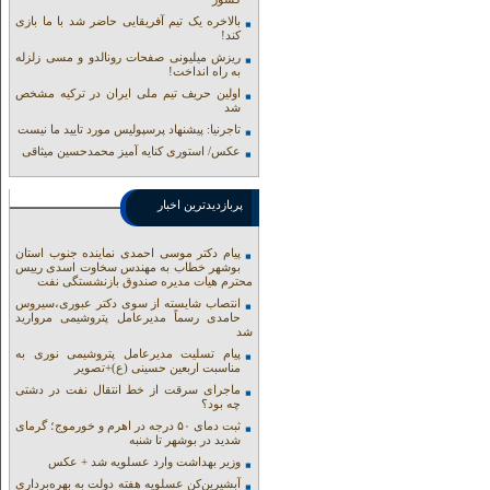
بالاخره یک تیم آفریقایی حاضر شد با ما بازی
کند!
ریزش میلیونی صفحات رونالدو و مسی زلزله
به راه انداخت!
اولین حریف تیم ملی ایران در ترکیه مشخص
شد
تاجرنیا: پیشنهاد پرسپولیس مورد تایید ما نیست
عکس/ استوری کنایه آمیز محمدحسین میثاقی
پربازدیدترین اخبار
پیام دکتر موسی احمدی نماینده جنوب استان
بوشهر خطاب به مهندس سخاوت اسدی رییس
محترم هیات مدیره صندوق بازنشستگی نفت
انتصاب شایسته از سوی دکتر عبوری،سیروس
حامدی رسماً مدیرعامل پتروشیمی مروارید
شد
پیام تسلیت مدیرعامل پتروشیمی نوری به
مناسبت اربعین حسینی (ع)+تصویر
ماجرای سرقت از خط انتقال نفت در دشتی
چه بود؟
ثبت دمای ۵۰ درجه در اهرم و خورموج؛ گرمای
شدید در بوشهر تا شنبه
وزیر بهداشت وارد عسلویه شد + عکس
آبشیرین‌کن عسلویه هفته دولت به بهره‌برداری