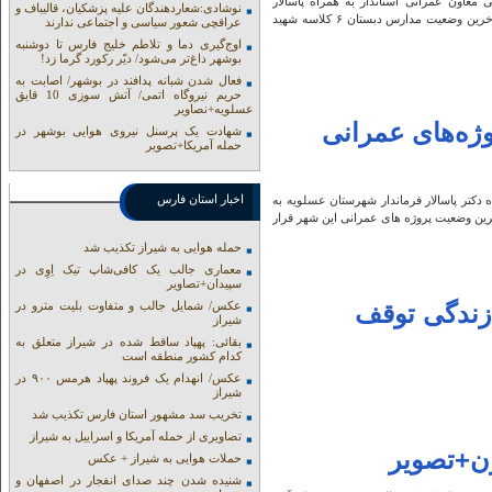
عاون عمرانی استاندار به همراه پاسالار
نوشادی:شعاردهندگان علیه پزشکیان، قالیباف و
فرماندار شهرستان معاون عمرانی و بخشداران با حضور در شهر بیدخون در جریان آخرین وضعیت مدارس دبستان ۶ کلاسه شهید
عراقچی شعور سیاسی و اجتماعی ندارند
اوج‌گیری دما و تلاطم خلیج فارس تا دوشنبه
بوشهر داغ‌تر می‌شود/ دیّر رکورد گرما زد!
فعال شدن شبانه پدافند در بوشهر/ اصابت به
حریم نیروگاه اتمی/ آتش سوزی 10 قایق
عسلویه+نصاویر
وژه‌های عمرانی
شهادت یک پرسنل نیروی هوایی بوشهر در
حمله آمریکا+تصویر
اخبار استان فارس
ش روابط عمومی فرمانداری عسلویه؛ عصر امروز جمعه ۲ آبان ماه دکتر پاسالار فرماندار شهرستان عسلویه به
رین وضعیت پروژه های عمرانی این شهر قرار
حمله هوایی به شیراز تکذیب شد
معماری جالب یک کافی‌شاپ تیک اِوِی در
سپیدان+تصاویر
عکس/ شمایل جالب و متفاوت بلیت مترو در
زندگی توقف
شیراز
بقائی: پهپاد ساقط شده در شیراز متعلق به
کدام کشور منطقه است
عکس/ انهدام یک فروند پهپاد هرمس ۹۰۰ در
شیراز
تخریب سد مشهور استان فارس تکذیب شد
تصاویری از حمله آمریکا و اسراییل به شیراز
ون+تصویر
حملات هوایی به شیراز + عکس
شنیده شدن چند صدای انفجار در اصفهان و