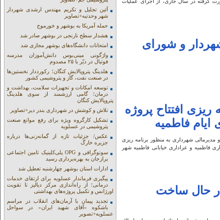
رت گرفته در سال جاری، از اجرای عملیات
آئین تجلیل و تکریم مهندس ارشدی شهردار
شهر وحدتیه+تصاویر
حمله آمریکا به بوشهر و خورموج
هشدار سطح نارنجی در بوشهر صادر شد
هردار و شورای
امتحانات دانشگاه‌های بوشهر مجازی شد
واژگونی مینی‌بوس دانش‌آموزان مدرسه
فوتبال در دیّر با ۲۵ مصدوم
هلدینگ پتروپالایش کنگان؛ رکورددار نخستین‌ها
در صنعت نفت، گاز و پتروشیمی کشور
توسعه امکانات و تجهیزات سلامت، بهداشت و
درمان؛ گامی ارزشمند از سوی هلدینگ
پتروپالایش کنگان
یزی افتتاح پروژه‌
تلاش و کوشش در شهرداری بندر دیر+تصاویر
ایام فاطمیه
تشکیل کارگروه ویژه برای رفع موانع صنعت
پتروشیمی در عسلویه
عکس/ جزئیات تازه از گمانه‌زنی‌ها درباره
مدیرمالی شهرداری به منظور برنامه ریزی
جزیره خارگ
ی فاطمیه و عزاداری خیابانی فاطمیه شهر
سونوگرافی و OPG پلی‌کلینیک تامین اجتماعی
برازجان به بهره‌برداری رسید
ادارات استان بوشهر چهارشنبه تعطیل شد
پیگیری فرماندار عسلویه برای ارتقای خدمات
درمانی؛ از راه‌اندازی مرکز دیالیز تا تقویت
در حال ساخت
اورژانس و تکمیل پروژه‌های بهداشتی
تجدید پیمان با آرمان‌های انقلاب در مراسم
باشکوه «آقای شهید ایران» در سواحل
عسلویه+تصویر