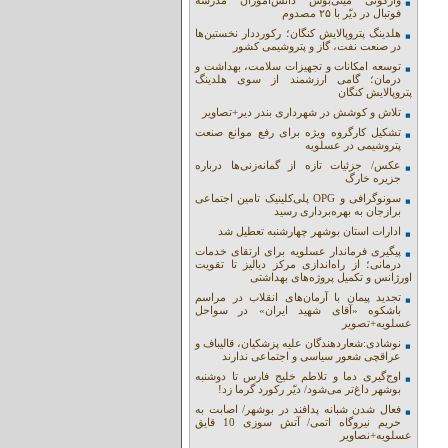
واژگونی مینی‌بوس دانش‌آموزان مدرسه
فوتبال در دیّر با ۲۵ مصدوم
هلدینگ پتروپالایش کنگان؛ رکورددار نخستین‌ها
در صنعت نفت، گاز و پتروشیمی کشور
توسعه امکانات و تجهیزات سلامت، بهداشت و
درمان؛ گامی ارزشمند از سوی هلدینگ
پتروپالایش کنگان
تلاش و کوشش در شهرداری بندر دیر+تصاویر
تشکیل کارگروه ویژه برای رفع موانع صنعت
پتروشیمی در عسلویه
عکس/ جزئیات تازه از گمانه‌زنی‌ها درباره
جزیره خارگ
سونوگرافی و OPG پلی‌کلینیک تامین اجتماعی
برازجان به بهره‌برداری رسید
ادارات استان بوشهر چهارشنبه تعطیل شد
پیگیری فرماندار عسلویه برای ارتقای خدمات
درمانی؛ از راه‌اندازی مرکز دیالیز تا تقویت
اورژانس و تکمیل پروژه‌های بهداشتی
تجدید پیمان با آرمان‌های انقلاب در مراسم
باشکوه «آقای شهید ایران» در سواحل
عسلویه+تصویر
نوشادی:شعاردهندگان علیه پزشکیان، قالیباف و
عراقچی شعور سیاسی و اجتماعی ندارند
اوج‌گیری دما و تلاطم خلیج فارس تا دوشنبه
بوشهر داغ‌تر می‌شود/ دیّر رکورد گرما زد!
فعال شدن شبانه پدافند در بوشهر/ اصابت به
حریم نیروگاه اتمی/ آتش سوزی 10 قایق
عسلویه+نصاویر