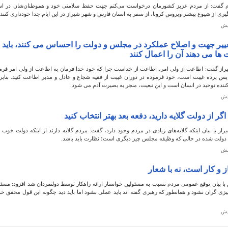
ام گفت: از مردم عزیز کشورمان درخواست می‌کنم جهت حفظ سلامتی خود و هموطنان‌شان در اس
ری از شیوع بیشتر ویروس کرونا، از سفر به استان فارس و شهر شیراز در این ایام جدا خودداری کنند
تغییر جهت و اصلاح عملکرد در مجلس و دولت را احساس می کنند، باید ب
ت ها می دهند آن را اعمال کنند
از گفت: اطاعت از ولی امر، اطاعت از خداست چرا که خود خدا فرمان به اطاعت از ولی امر فرم
پس پرده غیبت است، خود فرموده در دوران غیبت از فقیه شجاع و عادل و مدبر اطاعت کنید. بنابرا
 کننده توحید در انسان است و این تبعیت، منجر به بصیرت آدم می شود.
گر از دولت گلایه دارید، دفعه بعد بهتر انتخاب کنید
از با بیان اینکه گلایه‌های زیادی در مردم وجود دارد، گفت: مردم گلایه دارند از اینکه دولت خوب ا
دولت شده در حالی که وظیفه مجلس چیز دیگری است؛ نظارت باید باشد.
و کار است، نه با شعار
 با بیان توقع عمومی مردم نسبت به مسئولین خواستار ارائه راهکار توسط دولتمردان شد افزود: مسئو
یزی گران نشود و همانطور که رهبری گفته اند باید عملی بشود اما باید دید چگونه این قول محقق خو