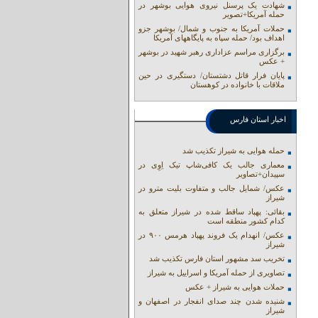
شهادت یک پرسنل نیروی هوایی بوشهر در
حمله آمریکا+تصویر
حملات آمریکا به جنوب و شمال/ بوشهر جزو
اهداف بود/ حمله سپاه به پایگاههای آمریکا
برگزاری مراسم عزاداری رهبر شهید در بوشهر
+ عکس
پایان فرار قاتل دشتستان/ دستگیری در حین
ملاقات با خانواده در کوهستان
اخبار استان فارس
حمله هوایی به شیراز تکذیب شد
معماری جالب یک کافی‌شاپ تیک اِوِی در
سپیدان+تصاویر
عکس/ شمایل جالب و متفاوت بلیت مترو در
شیراز
بقائی: پهپاد ساقط شده در شیراز متعلق به
کدام کشور منطقه است
عکس/ انهدام یک فروند پهپاد هرمس ۹۰۰ در
شیراز
تخریب سد مشهور استان فارس تکذیب شد
تصاویری از حمله آمریکا و اسراییل به شیراز
حملات هوایی به شیراز + عکس
شنیده شدن چند صدای انفجار در اصفهان و
شیراز