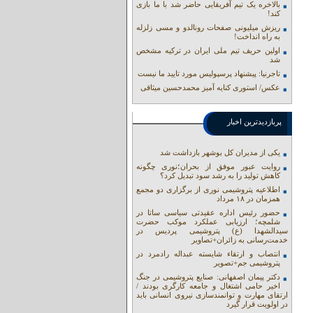
بالاخره یک تیم آفریقایی حاضر شد با ما بازی
کند!
ریزش میلیونی صفحات رونالدو و مسی زلزله
به راه انداخت!
اولین حریف تیم ملی ایران در ترکیه مشخص
شد
تاجرنیا: پیشنهاد پرسپولیس مورد تایید ما نیست
عکس/ استوری کنایه آمیز محمدحسین میثاقی
پربازدیدترین اخبار
یکی از مدیران کل بوشهر بازداشت شد
روایت عبور موفق از بحران؛نوری چگونه
کاهش تولید را به رشد سود تبدیل کرد؟
اطلاعیه پتروشیمی نوری از برگزاری دو مجمع
همزمان در ۱۸ مرداد
حضور رئیس اداره عقیدتی سیاسی ساتا در
شلمچه؛ ارزیابی عملکرد موکب حضرت
سیدالشهدا (ع) پتروشیمی پردیس در
خدمت‌رسانی به زائران+تصاویر
انتصاب و ارتقاء شایسته عبداله رادمرد در
پتروشیمی جم+تصویر
دکتر پیمان اصفهانی: صنایع پتروشیمی در جنگ
اخیر حامی اشتغال و جامعه کارگری بودند /
ارتقای مهارت و توانمندسازی نیروی انسانی باید
در اولویت قرار گیرد