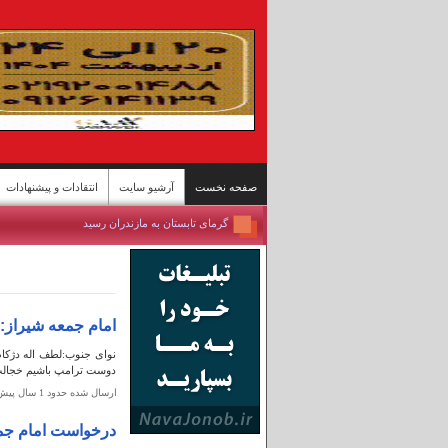
صفحه نخست
آرشیو سایت
انتقادات و پیشنهادات
گرمای تابستان به مازندران رسید
مسابقات اسبدوانی کورس بهاره گنبدکاووس
برداشت برنج از شالیزارهای شمال - سوادکوه
تازه‌ترین وضعیت تنگه هرمز
ییلاقات سوادکوه؛ پناهگاه خنک در اوج گرمای تابستا
امام جمعه شیراز:
مسابقات کشتی سنتی لوچو - روستای چرات
نوای جنوب:لطف اله دژکام
روستای گردشگری قلات - شیراز
دوست ترامپ باشیم خجالت 
پل محور «رودان - بندرعباس» پس حمله آمریکا
ارسال شده حدود 1 سال پيش
بندرعباس جان ایران
درخواست امام جمع
مسافران دریاچه «زنده» ارومیه