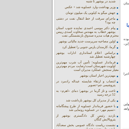
شدید در بوشهر تا شنبه
تان
وزیر بهداشت وارد عسلویه شد + عکس
جهش میگو به کیلویی یک میلیون تومان
ماجرای سرقت از خط انتقال نفت در دشتی
چه بود؟
ا
پیام دکتر موسی احمدی نماینده جنوب استان
بوشهر خطاب به مهندس سخاوت اسدی رییس
محترم هیات مدیره صندوق بازنشستگی نفت
وده
اولین مصاحبه سرپرست جدید مالیاتی بوشهر
ین،
گرما، کارمندان پارس جنوبی را تعطیل کرد
براساس اعلام استانداری ادارات بوشهر
چهارشنبه تعطیل شد
فرماندار عسلویه؛ تأمین آب شرب مهم‌ترین
اولویت شهرستان است/رضایت مردم مهم‌ترین
معیار سنجش عملکرد مدیران است
جرا
مهم‌ترین اخبار استان بوشهر
انتصاب و ارتقاء شایسته عبداله رادمرد در
پتروشیمی جم+تصویر
تاخت و تاز گرما در بوشهر/ دمای «اهرم» به
52 درجه رسید
یکی از مدیران کل بوشهر بازداشت شد
لین
با حضور فرماندار عسلویه از طرح پیشگامانه
اهد
«نسیم مهر» در عسلویه رونمایی شد
بازدید رئیس کل دادگستری بوشهر از
پتروپالایش کنگان
نشست ریاست دادگاه عمومی بخش سعدآباد
با شهردار وحدتیه +تصاویر