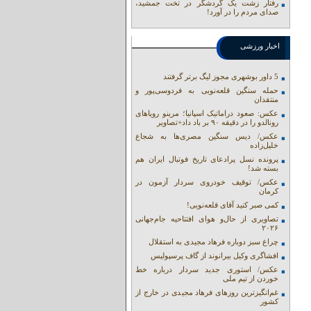
رفتار زشت یک گردشگر در تخت جمشید،
صدای مردم را در آورد!
اخبار ورزشی
5 داور بوشهری مجوز لیگ برتر گرفتند
حمله سنگین قلعه‌نویی به فردوسی‌پور و
منتقدان
عکس: صعود دراماتیک اسپانیا؛ مرینو رویاهای
رونالدو را در دقیقه ۹۰ بر باد داد+تصاویر
عکس/ دیس سنگین مصری‌ها به شجاع
خلیل‌زاده
پرونده نسل پرادعای تاریخ فوتبال ایران هم
بسته شد!
عکس/ توقیف خودروی سردار آزمون در
کرمان
کمی صبر کنید آقای قلعه‌نویی!
تصاویری از حال‌و هوای افتتاحیه جام‌جهانی
۲۰۲۶
چراغ سبز دوباره فرهاد مجیدی به استقلال
افشاگری وکیل بیرانوند از گاف‌ پرسپولیس
عکس/ استوری جدید سردار درباره خط
خوردن از تیم ملی
غم‌انگیزترین روزهای فرهاد مجیدی در خارج از
کشور