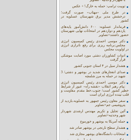
توییت ترامپ: حمله به خارگ! + عکس
در طرح ملی «مهتاب» صورت گرفت؛
درخشش مدیر برق شهرستان عسلویه در
کشور
فرماندار عسلویه: ۶۰۰ دانش‌آموز پایه‌های
یازدهم و دوازدهم در امتحانات نهایی شهرستان
حضور داشتند+تصاویر
دکتر موسی احمدی رئیس کمیسیون انرژی
مجلس:برنامه ریزی برای رفع ناترازی انرژی
در اولویت مجلس
ادوات کشاورزان دشتی مورد اصابت موشکی
قرار گرفت
هشدار سیل در ۴ استان جنوبی کشور
صدای انفجارهای شدید در بوشهر و دشتی/ 3
شهید در حمله به مرز شلمچه
دکتر موسی احمدی رئیس کمیسیون انرژی
:پیام رهبر انقلاب «نقشه راه» عبور از شرایط
خطیر کشور است/ جنوب،خط مقدم مقاومت و
قلب تپنده انرژی ایران است
سفر معاون رئیس جمهور به عسلویه،بازدید از
پتروشیمی جم+تصاویر
آئین تجلیل و تکریم مهندس ارشدی شهردار
شهر وحدتیه+تصاویر
حمله آمریکا به بوشهر و خورموج
هشدار سطح نارنجی در بوشهر صادر شد
امتحانات دانشگاه‌های بوشهر مجازی شد