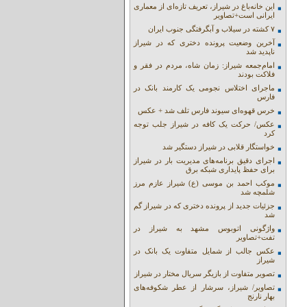
این خانه‌باغ در شیراز، تعریف تازه‌ای از معماری
ایرانی است+تصاویر
۷ کشته در سیلاب و آبگرفتگی جنوب ایران
آخرین وضعیت پرونده دختری که در شیراز
ناپدید شد
امام‌جمعه شیراز: زمان شاه، مردم در فقر و
فلاکت بودند
ماجرای اختلاس نجومی یک کارمند بانک در
فارس
خرس قهوه‌ای سیوند فارس تلف شد + عکس
عکس/ حرکت یک کافه در شیراز جلب توجه
کرد
خواستگار قلابی در شیراز دستگیر شد
اجرای دقیق برنامه‌های مدیریت بار در شیراز
برای حفظ پایداری شبکه برق
موکب احمد بن موسی (ع) شیراز عازم مرز
شلمچه شد
جزئیات جدید از پرونده دختری که در شیراز گم
شد
واژگونی اتوبوس مشهد به شیراز در
تفت+تصاویر
عکس جالب از شمایل متفاوت یک بانک در
شیراز
تصویر متفاوت از بازیگر سریال مختار در شیراز
تصاویر/ شیراز، سرشار از عطر شکوفه‌های
بهار نارنج