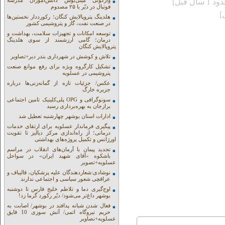
واژگونی مینی‌بوس دانش‌آموزان مدرسه
 1 سال قبل]
فوتبال در دیّر با ۲۵ مصدوم
هلدینگ پتروپالایش کنگان؛ رکورددار نخستین‌ها
در صنعت نفت، گاز و پتروشیمی کشور
توسعه امکانات و تجهیزات سلامت، بهداشت و
درمان؛ گامی ارزشمند از سوی هلدینگ
پتروپالایش کنگان
تلاش و کوشش در شهرداری بندر دیر+تصاویر
تشکیل کارگروه ویژه برای رفع موانع صنعت
پتروشیمی در عسلویه
عکس/ جزئیات تازه از گمانه‌زنی‌ها درباره
جزیره خارگ
سونوگرافی و OPG پلی‌کلینیک تامین اجتماعی
برازجان به بهره‌برداری رسید
ادارات استان بوشهر چهارشنبه تعطیل شد
پیگیری فرماندار عسلویه برای ارتقای خدمات
درمانی؛ از راه‌اندازی مرکز دیالیز تا تقویت
اورژانس و تکمیل پروژه‌های بهداشتی
تجدید پیمان با آرمان‌های انقلاب در مراسم
باشکوه «آقای شهید ایران» در سواحل
عسلویه+تصویر
نوشادی:شعاردهندگان علیه پزشکیان، قالیباف و
عراقچی شعور سیاسی و اجتماعی ندارند
اوج‌گیری دما و تلاطم خلیج فارس تا دوشنبه
بوشهر داغ‌تر می‌شود/ دیّر رکورد گرما زد!
فعال شدن شبانه پدافند در بوشهر/ اصابت به
حریم نیروگاه اتمی/ آتش سوزی 10 قایق
عسلویه+نصاویر