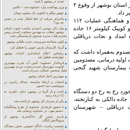
شدید در بوشهر تا شنبه
نوای جنوب:معاون امداد و نجات جمعیت هلال‌احمر استان بوشهر از وقوع ۲
وزیر بهداشت وارد عسلویه شد + عکس
جهش میگو به کیلویی یک میلیون تومان
ماجرای سرقت از خط انتقال نفت در دشتی
علی یوسفی نیا گفت: طی گزارش مرکز کنترل و هماهنگی عملیات ۱۱۲
چه بود؟
مبنی بر برخورد رخ به رخ دو دستگاه خودرو ۴۰۵ و کوییک کیلومتر ۱۶ جاده
پیام دکتر موسی احمدی نماینده جنوب استان
بوشهر خطاب به مهندس سخاوت اسدی رییس
ه امداد و نجات دریاقلی
محترم هیات مدیره صندوق بازنشستگی نفت
اولین مصاحبه سرپرست جدید مالیاتی بوشهر
گرما، کارمندان پارس جنوبی را تعطیل کرد
مصدوم به‌همراه داشت که
براساس اعلام استانداری ادارات بوشهر
چهارشنبه تعطیل شد
 اولیه درمانی، مصدومین
فرماندار عسلویه؛ تأمین آب شرب مهم‌ترین
 بیمارستان شهید گنجی
اولویت شهرستان است/رضایت مردم مهم‌ترین
معیار سنجش عملکرد مدیران است
مهم‌ترین اخبار استان بوشهر
انتصاب و ارتقاء شایسته عبداله رادمرد در
پتروشیمی جم+تصویر
رد رخ به رخ دو دستگاه
تاخت و تاز گرما در بوشهر/ دمای «اهرم» به
52 درجه رسید
سواری شاهین و خودرو ساینا در تونل کیلومتر ۲۰ جاده دالکی به کنارتخته،
یکی از مدیران کل بوشهر بازداشت شد
ات دریاقلی – شهرستان
با حضور فرماندار عسلویه از طرح پیشگامانه
«نسیم مهر» در عسلویه رونمایی شد
بازدید رئیس کل دادگستری بوشهر از
پتروپالایش کنگان
نشست ریاست دادگاه عمومی بخش سعدآباد
با شهردار وحدتیه +تصاویر