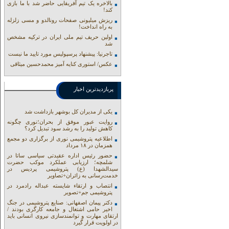
بالاخره یک تیم آفریقایی حاضر شد با ما بازی
کند!
ریزش میلیونی صفحات رونالدو و مسی زلزله
به راه انداخت!
اولین حریف تیم ملی ایران در ترکیه مشخص
شد
تاجرنیا: پیشنهاد پرسپولیس مورد تایید ما نیست
عکس/ استوری کنایه آمیز محمدحسین میثاقی
پربازدیدترین اخبار
یکی از مدیران کل بوشهر بازداشت شد
روایت عبور موفق از بحران؛نوری چگونه
کاهش تولید را به رشد سود تبدیل کرد؟
اطلاعیه پتروشیمی نوری از برگزاری دو مجمع
همزمان در ۱۸ مرداد
حضور رئیس اداره عقیدتی سیاسی ساتا در
شلمچه؛ ارزیابی عملکرد موکب حضرت
سیدالشهدا (ع) پتروشیمی پردیس در
خدمت‌رسانی به زائران+تصاویر
انتصاب و ارتقاء شایسته عبداله رادمرد در
پتروشیمی جم+تصویر
دکتر پیمان اصفهانی: صنایع پتروشیمی در جنگ
اخیر حامی اشتغال و جامعه کارگری بودند /
ارتقای مهارت و توانمندسازی نیروی انسانی باید
در اولویت قرار گیرد