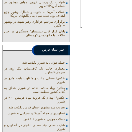
شهادت یک پرسنل نیروی هوایی بوشهر در
حمله آمریکا+تصویر
حملات آمریکا به جنوب و شمال/ بوشهر جزو
اهداف بود/ حمله سپاه به پایگاههای آمریکا
برگزاری مراسم عزاداری رهبر شهید در بوشهر
+ عکس
پایان فرار قاتل دشتستان/ دستگیری در حین
ملاقات با خانواده در کوهستان
اخبار استان فارس
حمله هوایی به شیراز تکذیب شد
معماری جالب یک کافی‌شاپ تیک اِوِی در
سپیدان+تصاویر
عکس/ شمایل جالب و متفاوت بلیت مترو در
شیراز
بقائی: پهپاد ساقط شده در شیراز متعلق به
کدام کشور منطقه است
عکس/ انهدام یک فروند پهپاد هرمس ۹۰۰ در
شیراز
تخریب سد مشهور استان فارس تکذیب شد
تصاویری از حمله آمریکا و اسراییل به شیراز
حملات هوایی به شیراز + عکس
شنیده شدن چند صدای انفجار در اصفهان و
شیراز