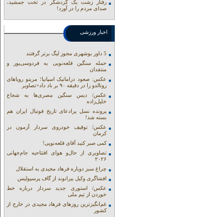
رفتار زشت یک گردشگر در تخت جمشید،
صدای مردم را در آورد!
اخبار ورزشی
5 داور بوشهری مجوز لیگ برتر گرفتند
حمله سنگین قلعه‌نویی به فردوسی‌پور و
منتقدان
عکس: صعود دراماتیک اسپانیا؛ مرینو رویاهای
رونالدو را در دقیقه ۹۰ بر باد داد+تصاویر
عکس/ دیس سنگین مصری‌ها به شجاع
خلیل‌زاده
پرونده نسل پرادعای تاریخ فوتبال ایران هم
بسته شد!
عکس/ توقیف خودروی سردار آزمون در
کرمان
کمی صبر کنید آقای قلعه‌نویی!
تصاویری از حال‌و هوای افتتاحیه جام‌جهانی
۲۰۲۶
چراغ سبز دوباره فرهاد مجیدی به استقلال
افشاگری وکیل بیرانوند از گاف‌ پرسپولیس
عکس/ استوری جدید سردار درباره خط
خوردن از تیم ملی
غم‌انگیزترین روزهای فرهاد مجیدی در خارج از
کشور