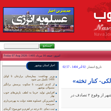
امروز: جمعه 16 مرداد 1405 / Friday 07 Aug 2026
اخبار استان بوشهر
تاريخ انتشار:
02 آذر 1404 - 02:57
وزیر بهداشت: بیمارستان برازجان تا اوایل
1406 تکمیل می شود
از کندی اینترنت تا سکوت پرسش برانگیز
مسولان بوشهر
افزایش تولید خرما به لطف بارش‌های خوب
نوای جنوب:معاون امداد و نجات جمعیت هلال‌احمر استان بوشهر از وقوع ۲ تصادف در
بهار
آبشیرین‌کن عسلویه هفته دولت به بهره‌برداری
می‌رسد
ثبت دمای ۵۰ درجه در اهرم و خورموج؛ گرمای