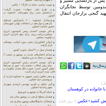
 پس از بازگشایی مسیر و
توییت ترامپ: حمله به خارگ! + عکس
دومین توسط نجاتگران
در طرح ملی «مهتاب» صورت گرفت؛
۱۱ به بیمارستان شهید گنجی برازجان انتقال
درخشش مدیر برق شهرستان عسلویه در
کشور
فرماندار عسلویه: ۶۰۰ دانش‌آموز پایه‌های
یازدهم و دوازدهم در امتحانات نهایی شهرستان
حضور داشتند+تصاویر
دکتر موسی احمدی رئیس کمیسیون انرژی
مجلس:برنامه ریزی برای رفع ناترازی انرژی
در اولویت مجلس
ادوات کشاورزان دشتی مورد اصابت موشکی
قرار گرفت
هشدار سیل در ۴ استان جنوبی کشور
صدای انفجارهای شدید در بوشهر و دشتی/ 3
شهید در حمله به مرز شلمچه
دکتر موسی احمدی رئیس کمیسیون انرژی
:پیام رهبر انقلاب «نقشه راه» عبور از شرایط
خطیر کشور است/ جنوب،خط مقدم مقاومت و
قلب تپنده انرژی ایران است
سفر معاون رئیس جمهور به عسلویه،بازدید از
پتروشیمی جم+تصاویر
آئین تجلیل و تکریم مهندس ارشدی شهردار
شهر وحدتیه+تصاویر
ا خانواده در کوهستان
حمله آمریکا به بوشهر و خورموج
هشدار سطح نارنجی در بوشهر صادر شد
 آتش کشید+عکس
[1 روز قبل]
امتحانات دانشگاه‌های بوشهر مجازی شد