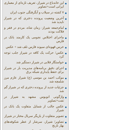
این خانه‌باغ در شیراز، تعریف تازه‌ای از معماری
ایرانی است+تصاویر
۷ کشته در سیلاب و آبگرفتگی جنوب ایران
آخرین وضعیت پرونده دختری که در شیراز
ناپدید شد
امام‌جمعه شیراز: زمان شاه، مردم در فقر و
فلاکت بودند
ماجرای اختلاس نجومی یک کارمند بانک در
فارس
خرس قهوه‌ای سیوند فارس تلف شد + عکس
عکس/ حرکت یک کافه در شیراز جلب توجه
کرد
خواستگار قلابی در شیراز دستگیر شد
اجرای دقیق برنامه‌های مدیریت بار در شیراز
برای حفظ پایداری شبکه برق
موکب احمد بن موسی (ع) شیراز عازم مرز
شلمچه شد
جزئیات جدید از پرونده دختری که در شیراز گم
شد
واژگونی اتوبوس مشهد به شیراز در
تفت+تصاویر
عکس جالب از شمایل متفاوت یک بانک در
شیراز
تصویر متفاوت از بازیگر سریال مختار در شیراز
تصاویر/ شیراز، سرشار از عطر شکوفه‌های
بهار نارنج