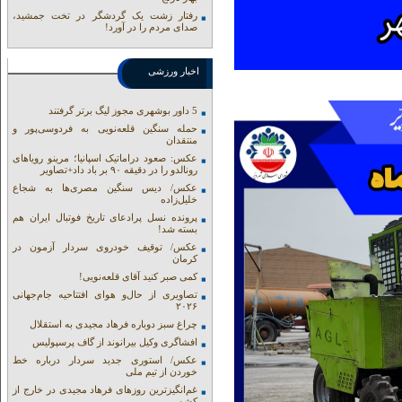
رفتار زشت یک گردشگر در تخت جمشید،
صدای مردم را در آورد!
اخبار ورزشی
5 داور بوشهری مجوز لیگ برتر گرفتند
حمله سنگین قلعه‌نویی به فردوسی‌پور و
منتقدان
عکس: صعود دراماتیک اسپانیا؛ مرینو رویاهای
رونالدو را در دقیقه ۹۰ بر باد داد+تصاویر
عکس/ دیس سنگین مصری‌ها به شجاع
خلیل‌زاده
پرونده نسل پرادعای تاریخ فوتبال ایران هم
بسته شد!
عکس/ توقیف خودروی سردار آزمون در
کرمان
کمی صبر کنید آقای قلعه‌نویی!
تصاویری از حال‌و هوای افتتاحیه جام‌جهانی
۲۰۲۶
چراغ سبز دوباره فرهاد مجیدی به استقلال
افشاگری وکیل بیرانوند از گاف‌ پرسپولیس
عکس/ استوری جدید سردار درباره خط
خوردن از تیم ملی
غم‌انگیزترین روزهای فرهاد مجیدی در خارج از
کشور