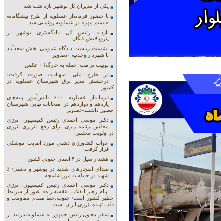
یکی از مدیران کل بوشهر بازداشت شد
با حضور فرماندار عسلویه از طرح پیشگامانه
«نسیم مهر» در عسلویه رونمایی شد
بازدید رئیس کل دادگستری بوشهر از
پتروپالایش کنگان
نشست ریاست دادگاه عمومی بخش سعدآباد
با شهردار وحدتیه +تصاویر
توییت ترامپ: حمله به خارگ! + عکس
در طرح ملی «مهتاب» صورت گرفت؛
درخشش مدیر برق شهرستان عسلویه در
کشور
فرماندار عسلویه: ۶۰۰ دانش‌آموز پایه‌های
یازدهم و دوازدهم در امتحانات نهایی شهرستان
حضور داشتند+تصاویر
دکتر موسی احمدی رئیس کمیسیون انرژی
مجلس:برنامه ریزی برای رفع ناترازی انرژی
در اولویت مجلس
ادوات کشاورزان دشتی مورد اصابت موشکی
قرار گرفت
هشدار سیل در ۴ استان جنوبی کشور
صدای انفجارهای شدید در بوشهر و دشتی/ 3
شهید در حمله به مرز شلمچه
دکتر موسی احمدی رئیس کمیسیون انرژی
:پیام رهبر انقلاب «نقشه راه» عبور از شرایط
خطیر کشور است/ جنوب،خط مقدم مقاومت و
قلب تپنده انرژی ایران است
سفر معاون رئیس جمهور به عسلویه،بازدید از
پتروشیمی جم+تصاویر