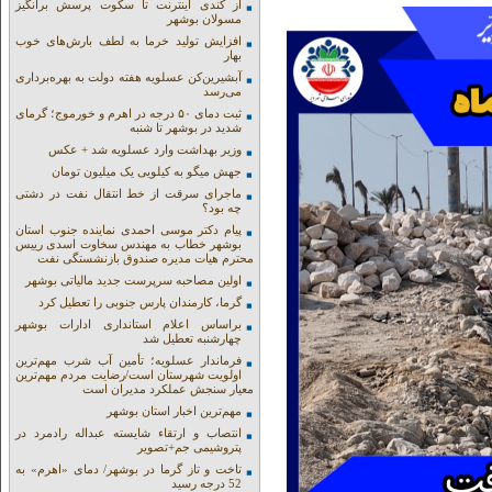
از کندی اینترنت تا سکوت پرسش برانگیز
مسولان بوشهر
افزایش تولید خرما به لطف بارش‌های خوب
بهار
آبشیرین‌کن عسلویه هفته دولت به بهره‌برداری
می‌رسد
ثبت دمای ۵۰ درجه در اهرم و خورموج؛ گرمای
شدید در بوشهر تا شنبه
وزیر بهداشت وارد عسلویه شد + عکس
جهش میگو به کیلویی یک میلیون تومان
ماجرای سرقت از خط انتقال نفت در دشتی
چه بود؟
پیام دکتر موسی احمدی نماینده جنوب استان
بوشهر خطاب به مهندس سخاوت اسدی رییس
محترم هیات مدیره صندوق بازنشستگی نفت
اولین مصاحبه سرپرست جدید مالیاتی بوشهر
گرما، کارمندان پارس جنوبی را تعطیل کرد
براساس اعلام استانداری ادارات بوشهر
چهارشنبه تعطیل شد
فرماندار عسلویه؛ تأمین آب شرب مهم‌ترین
اولویت شهرستان است/رضایت مردم مهم‌ترین
معیار سنجش عملکرد مدیران است
مهم‌ترین اخبار استان بوشهر
انتصاب و ارتقاء شایسته عبداله رادمرد در
پتروشیمی جم+تصویر
تاخت و تاز گرما در بوشهر/ دمای «اهرم» به
52 درجه رسید