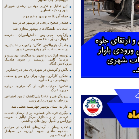
آئین تجلیل و تکریم مهندس ارشدی شهردار
شهر وحدتیه+تصاویر
حمله آمریکا به بوشهر و خورموج
هشدار سطح نارنجی در بوشهر صادر شد
امتحانات دانشگاه‌های بوشهر مجازی شد
واژگونی مینی‌بوس دانش‌آموزان مدرسه
فوتبال در دیّر با ۲۵ مصدوم
هلدینگ پتروپالایش کنگان؛ رکورددار نخستین‌ها
در صنعت نفت، گاز و پتروشیمی کشور
توسعه امکانات و تجهیزات سلامت، بهداشت و
درمان؛ گامی ارزشمند از سوی هلدینگ
پتروپالایش کنگان
تلاش و کوشش در شهرداری بندر دیر+تصاویر
تشکیل کارگروه ویژه برای رفع موانع صنعت
پتروشیمی در عسلویه
عکس/ جزئیات تازه از گمانه‌زنی‌ها درباره
جزیره خارگ
سونوگرافی و OPG پلی‌کلینیک تامین اجتماعی
برازجان به بهره‌برداری رسید
ادارات استان بوشهر چهارشنبه تعطیل شد
پیگیری فرماندار عسلویه برای ارتقای خدمات
درمانی؛ از راه‌اندازی مرکز دیالیز تا تقویت
اورژانس و تکمیل پروژه‌های بهداشتی
تجدید پیمان با آرمان‌های انقلاب در مراسم
باشکوه «آقای شهید ایران» در سواحل
عسلویه+تصویر