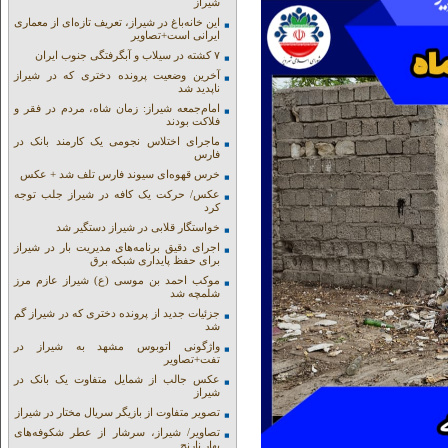
شیراز
این خانه‌باغ در شیراز، تعریف تازه‌ای از معماری
ایرانی است+تصاویر
۷ کشته در سیلاب و آبگرفتگی جنوب ایران
آخرین وضعیت پرونده دختری که در شیراز
ناپدید شد
امام‌جمعه شیراز: زمان شاه، مردم در فقر و
فلاکت بودند
ماجرای اختلاس نجومی یک کارمند بانک در
فارس
خرس قهوه‌ای سیوند فارس تلف شد + عکس
عکس/ حرکت یک کافه در شیراز جلب توجه
کرد
خواستگار قلابی در شیراز دستگیر شد
اجرای دقیق برنامه‌های مدیریت بار در شیراز
برای حفظ پایداری شبکه برق
موکب احمد بن موسی (ع) شیراز عازم مرز
شلمچه شد
جزئیات جدید از پرونده دختری که در شیراز گم
شد
واژگونی اتوبوس مشهد به شیراز در
تفت+تصاویر
عکس جالب از شمایل متفاوت یک بانک در
شیراز
تصویر متفاوت از بازیگر سریال مختار در شیراز
تصاویر/ شیراز، سرشار از عطر شکوفه‌های
بهار نارنج