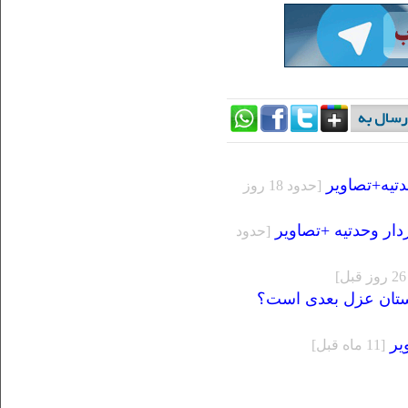
تیه+تصاویر
[حدود 18 روز
ر وحدتیه +تصاویر
[حدود
استان عزل بعدی است؟
یر
[11 ماه قبل]