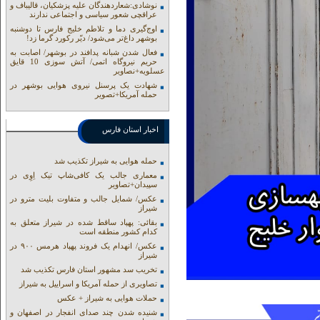
نوشادی:شعاردهندگان علیه پزشکیان، قالیباف و
عراقچی شعور سیاسی و اجتماعی ندارند
اوج‌گیری دما و تلاطم خلیج فارس تا دوشنبه
بوشهر داغ‌تر می‌شود/ دیّر رکورد گرما زد!
فعال شدن شبانه پدافند در بوشهر/ اصابت به
حریم نیروگاه اتمی/ آتش سوزی 10 قایق
عسلویه+نصاویر
شهادت یک پرسنل نیروی هوایی بوشهر در
حمله آمریکا+تصویر
اخبار استان فارس
حمله هوایی به شیراز تکذیب شد
معماری جالب یک کافی‌شاپ تیک اِوِی در
سپیدان+تصاویر
عکس/ شمایل جالب و متفاوت بلیت مترو در
شیراز
بقائی: پهپاد ساقط شده در شیراز متعلق به
کدام کشور منطقه است
عکس/ انهدام یک فروند پهپاد هرمس ۹۰۰ در
شیراز
تخریب سد مشهور استان فارس تکذیب شد
تصاویری از حمله آمریکا و اسراییل به شیراز
حملات هوایی به شیراز + عکس
شنیده شدن چند صدای انفجار در اصفهان و