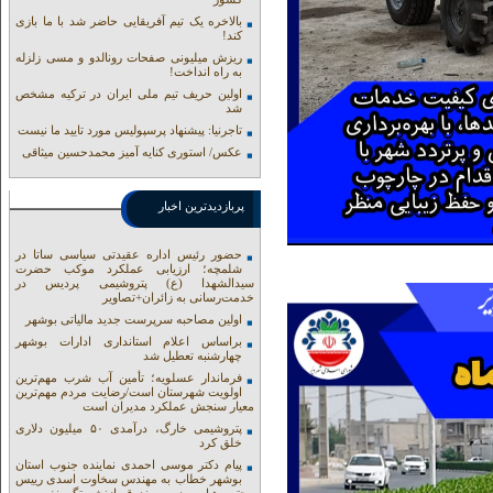
بالاخره یک تیم آفریقایی حاضر شد با ما بازی
کند!
ریزش میلیونی صفحات رونالدو و مسی زلزله
به راه انداخت!
اولین حریف تیم ملی ایران در ترکیه مشخص
شد
تاجرنیا: پیشنهاد پرسپولیس مورد تایید ما نیست
عکس/ استوری کنایه آمیز محمدحسین میثاقی
پربازدیدترین اخبار
حضور رئیس اداره عقیدتی سیاسی ساتا در
شلمچه؛ ارزیابی عملکرد موکب حضرت
سیدالشهدا (ع) پتروشیمی پردیس در
خدمت‌رسانی به زائران+تصاویر
اولین مصاحبه سرپرست جدید مالیاتی بوشهر
براساس اعلام استانداری ادارات بوشهر
چهارشنبه تعطیل شد
فرماندار عسلویه؛ تأمین آب شرب مهم‌ترین
اولویت شهرستان است/رضایت مردم مهم‌ترین
معیار سنجش عملکرد مدیران است
پتروشیمی خارگ، درآمدی ۵۰ میلیون دلاری
خلق کرد
پیام دکتر موسی احمدی نماینده جنوب استان
بوشهر خطاب به مهندس سخاوت اسدی رییس