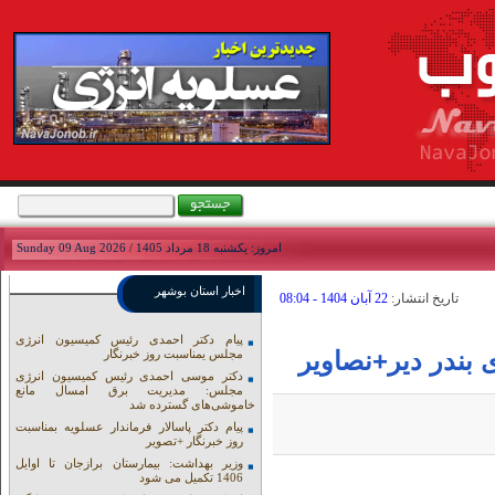
امروز: يکشنبه 18 مرداد 1405 / Sunday 09 Aug 2026
اخبار استان بوشهر
تاريخ انتشار:
22 آبان 1404 - 08:04
پیام دکتر احمدی رئیس کمیسیون انرژی
بندر دیر+نصاویر
مجلس یمناسبت روز خبرنگار
دکتر موسی احمدی رئیس کمیسیون انرژی
مجلس: مدیریت برق امسال مانع
خاموشی‌های گسترده شد
پیام دکتر پاسالار فرماندار عسلویه بمناسبت
روز خبرنگار +تصویر
وزیر بهداشت: بیمارستان برازجان تا اوایل
1406 تکمیل می شود