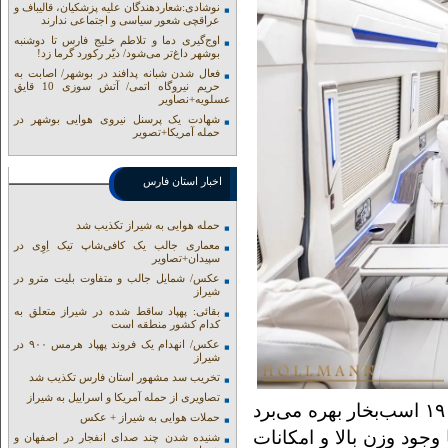
نوشادی:شعاردهندگان علیه پزشکیان، قالیباف و
عراقچی شعور سیاسی و اجتماعی ندارند
اوج‌گیری دما و تلاطم خلیج فارس تا دوشنبه
بوشهر داغ‌تر می‌شود/ دیّر رکورد گرما زد!
فعال شدن شبانه پدافند در بوشهر/ اصابت به
حریم نیروگاه اتمی/ آتش سوزی 10 قایق
عسلویه+نصاویر
شهادت یک پرسنل نیروی هوایی بوشهر در
حمله آمریکا+تصویر
اخبار استان فارس
حمله هوایی به شیراز تکذیب شد
معماری جالب یک کافی‌شاپ تیک اِوِی در
سپیدان+تصاویر
عکس/ شمایل جالب و متفاوت بلیت مترو در
شیراز
بقائی: پهپاد ساقط شده در شیراز متعلق به
کدام کشور منطقه است
عکس/ انهدام یک فروند پهپاد هرمس ۹۰۰ در
شیراز
تخریب سد مشهور استان فارس تکذیب شد
تصاویری از حمله آمریکا و اسراییل به شیراز
Klassen از پیشرانه‌ی ۲ لیتری توربودیزل با قدرت ۱۹۰ اسب‌بخار بهره می‌برد
حملات هوایی به شیراز + عکس
Eur مطابقت دارد. با وجود وزن بالا و امکانات
شنیده شدن چند صدای انفجار در اصفهان و