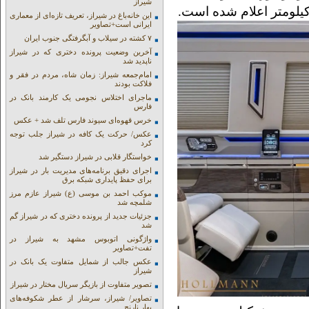
شیراز
این خانه‌باغ در شیراز، تعریف تازه‌ای از معماری
ایرانی است+تصاویر
۷ کشته در سیلاب و آبگرفتگی جنوب ایران
آخرین وضعیت پرونده دختری که در شیراز
ناپدید شد
امام‌جمعه شیراز: زمان شاه، مردم در فقر و
فلاکت بودند
ماجرای اختلاس نجومی یک کارمند بانک در
فارس
خرس قهوه‌ای سیوند فارس تلف شد + عکس
عکس/ حرکت یک کافه در شیراز جلب توجه
کرد
خواستگار قلابی در شیراز دستگیر شد
اجرای دقیق برنامه‌های مدیریت بار در شیراز
برای حفظ پایداری شبکه برق
موکب احمد بن موسی (ع) شیراز عازم مرز
شلمچه شد
جزئیات جدید از پرونده دختری که در شیراز گم
شد
واژگونی اتوبوس مشهد به شیراز در
تفت+تصاویر
عکس جالب از شمایل متفاوت یک بانک در
شیراز
تصویر متفاوت از بازیگر سریال مختار در شیراز
تصاویر/ شیراز، سرشار از عطر شکوفه‌های
بهار نارنج