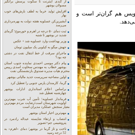
از کندی اینترنت تا سکوت پرسش برانگیز
مسولان بوشهر
افزایش تولید خرما به لطف بارش‌های خوب
یس هم گران‌تر است و
بهار
ی‌دهد.
آبشیرین‌کن عسلویه هفته دولت به بهره‌برداری
می‌رسد
ثبت دمای ۵۰ درجه در اهرم و خورموج؛ گرمای
شدید در بوشهر تا شنبه
وزیر بهداشت وارد عسلویه شد + عکس
جهش میگو به کیلویی یک میلیون تومان
ماجرای سرقت از خط انتقال نفت در دشتی
چه بود؟
پیام دکتر موسی احمدی نماینده جنوب استان
بوشهر خطاب به مهندس سخاوت اسدی رییس
محترم هیات مدیره صندوق بازنشستگی نفت
اولین مصاحبه سرپرست جدید مالیاتی بوشهر
گرما، کارمندان پارس جنوبی را تعطیل کرد
براساس اعلام استانداری ادارات بوشهر
چهارشنبه تعطیل شد
فرماندار عسلویه؛ تأمین آب شرب مهم‌ترین
اولویت شهرستان است/رضایت مردم مهم‌ترین
معیار سنجش عملکرد مدیران است
مهم‌ترین اخبار استان بوشهر
انتصاب و ارتقاء شایسته عبداله رادمرد در
پتروشیمی جم+تصویر
تاخت و تاز گرما در بوشهر/ دمای «اهرم» به
52 درجه رسید