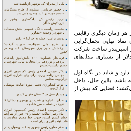
یکی از مدیران کل بوشهر بازداشت شد
با حضور فرماندار عسلویه از طرح پیشگامانه
«نسیم مهر» در عسلویه رونمایی شد
بازدید رئیس کل دادگستری بوشهر از
پتروپالایش کنگان
نشست ریاست دادگاه عمومی بخش سعدآباد
 هر زمان دیگری رقابتی
با شهردار وحدتیه +تصاویر
توییت ترامپ: حمله به خارگ! + عکس
نماد نهایی تجمل‌گرایی
در طرح ملی «مهتاب» صورت گرفت؛
ز اسپریندر ساخت شرکت
درخشش مدیر برق شهرستان عسلویه در
کشور
 با قیمتی نزدیک به ۶۳۰ هزار دلار از بسیاری مدل‌های
فرماندار عسلویه: ۶۰۰ دانش‌آموز پایه‌های
یازدهم و دوازدهم در امتحانات نهایی شهرستان
حضور داشتند+تصاویر
رد و شاید در نگاه اول
دکتر موسی احمدی رئیس کمیسیون انرژی
مجلس:برنامه ریزی برای رفع ناترازی انرژی
در اولویت مجلس
 باشد. بااین حال، داخل
ادوات کشاورزان دشتی مورد اصابت موشکی
می‌کشد؛ فضایی که بیش از
قرار گرفت
هشدار سیل در ۴ استان جنوبی کشور
صدای انفجارهای شدید در بوشهر و دشتی/ 3
شهید در حمله به مرز شلمچه
دکتر موسی احمدی رئیس کمیسیون انرژی
:پیام رهبر انقلاب «نقشه راه» عبور از شرایط
خطیر کشور است/ جنوب،خط مقدم مقاومت و
قلب تپنده انرژی ایران است
سفر معاون رئیس جمهور به عسلویه،بازدید از
پتروشیمی جم+تصاویر