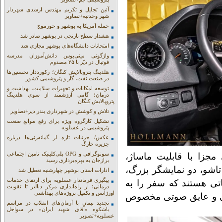
آئین تجلیل و تکریم مهندس ارشدی شهردار
شهر وحدتیه+تصاویر
حمله آمریکا به بوشهر و خورموج
هشدار سطح نارنجی در بوشهر صادر شد
امتحانات دانشگاه‌های بوشهر مجازی شد
واژگونی مینی‌بوس دانش‌آموزان مدرسه
فوتبال در دیّر با ۲۵ مصدوم
هلدینگ پتروپالایش کنگان؛ رکورددار نخستین‌ها
در صنعت نفت، گاز و پتروشیمی کشور
توسعه امکانات و تجهیزات سلامت، بهداشت و
درمان؛ گامی ارزشمند از سوی هلدینگ
پتروپالایش کنگان
تلاش و کوشش در شهرداری بندر دیر+تصاویر
تشکیل کارگروه ویژه برای رفع موانع صنعت
پتروشیمی در عسلویه
عکس/ جزئیات تازه از گمانه‌زنی‌ها درباره
جزیره خارگ
سونوگرافی و OPG پلی‌کلینیک تامین اجتماعی
جزا با قابلیت ماساژ،
برازجان به بهره‌برداری رسید
تاشو، دو نمایشگر بزرگ،
ادارات استان بوشهر چهارشنبه تعطیل شد
پیگیری فرماندار عسلویه برای ارتقای خدمات
اتی هستند که سفر را به
درمانی؛ از راه‌اندازی مرکز دیالیز تا تقویت
اورژانس و تکمیل پروژه‌های بهداشتی
رقی و عایق صوتی مخصوص
تجدید پیمان با آرمان‌های انقلاب در مراسم
باشکوه «آقای شهید ایران» در سواحل
عسلویه+تصویر