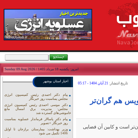
امروز: يکشنبه 18 مرداد 1405 / Sunday 09 Aug 2026
اخبار استان بوشهر
تاريخ انتشار:
21 آبان 1404 - 05:17
پیام دکتر احمدی رئیس کمیسیون انرژی
یس هم گران‌تر
مجلس یمناسبت روز خبرنگار
دکتر موسی احمدی رئیس کمیسیون انرژی
مجلس: مدیریت برق امسال مانع
خاموشی‌های گسترده شد
پیام دکتر پاسالار فرماندار عسلویه بمناسبت
روز خبرنگار +تصویر
تر است و کابین آن فضایی
وزیر بهداشت: بیمارستان برازجان تا اوایل
1406 تکمیل می شود