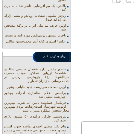
بالاخره یک تیم آفریقایی حاضر شد با ما بازی
کند!
ریزش میلیونی صفحات رونالدو و مسی زلزله
به راه انداخت!
اولین حریف تیم ملی ایران در ترکیه مشخص
شد
تاجرنیا: پیشنهاد پرسپولیس مورد تایید ما نیست
عکس/ استوری کنایه آمیز محمدحسین میثاقی
پربازدیدترین اخبار
حضور رئیس اداره عقیدتی سیاسی ساتا در
شلمچه؛ ارزیابی عملکرد موکب حضرت
سیدالشهدا (ع) پتروشیمی پردیس در
خدمت‌رسانی به زائران+تصاویر
اولین مصاحبه سرپرست جدید مالیاتی بوشهر
براساس اعلام استانداری ادارات بوشهر
چهارشنبه تعطیل شد
فرماندار عسلویه؛ تأمین آب شرب مهم‌ترین
اولویت شهرستان است/رضایت مردم مهم‌ترین
معیار سنجش عملکرد مدیران است
پتروشیمی خارگ، درآمدی ۵۰ میلیون دلاری
خلق کرد
پیام دکتر موسی احمدی نماینده جنوب استان
بوشهر خطاب به مهندس سخاوت اسدی رییس