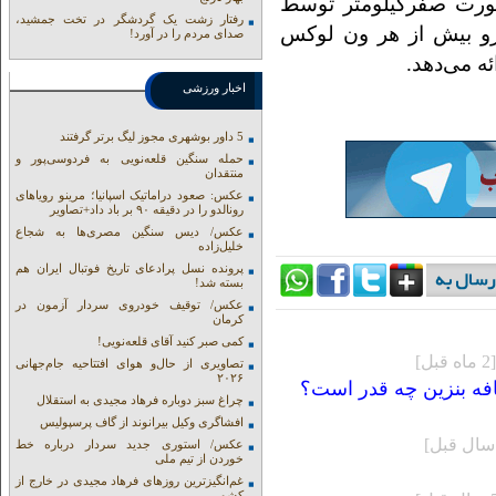
دارد و به‌صورت صفرکیلومتر توسط
رفتار زشت یک گردشگر در تخت جمشید،
د. این خودرو بیش از هر ون لوکس
صدای مردم را در آورد!
ه می‌دهد.
اخبار ورزشی
5 داور بوشهری مجوز لیگ برتر گرفتند
حمله سنگین قلعه‌نویی به فردوسی‌پور و
منتقدان
عکس: صعود دراماتیک اسپانیا؛ مرینو رویاهای
رونالدو را در دقیقه ۹۰ بر باد داد+تصاویر
عکس/ دیس سنگین مصری‌ها به شجاع
خلیل‌زاده
پرونده نسل پرادعای تاریخ فوتبال ایران هم
بسته شد!
عکس/ توقیف خودروی سردار آزمون در
کرمان
کمی صبر کنید آقای قلعه‌نویی!
[2 ماه قبل]
تصاویری از حال‌و هوای افتتاحیه جام‌جهانی
۲۰۲۶
افه بنزین چه قدر است؟
چراغ سبز دوباره فرهاد مجیدی به استقلال
افشاگری وکیل بیرانوند از گاف‌ پرسپولیس
عکس/ استوری جدید سردار درباره خط
خوردن از تیم ملی
غم‌انگیزترین روزهای فرهاد مجیدی در خارج از
کشور