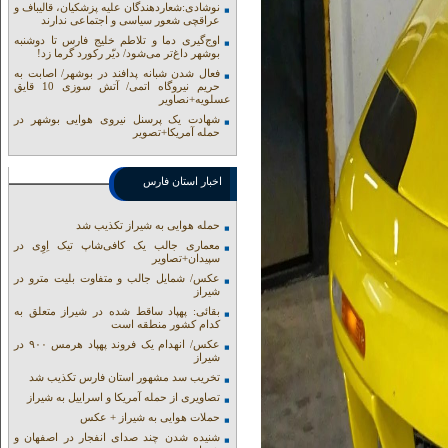
نوشادی:شعاردهندگان علیه پزشکیان، قالیباف و
عراقچی شعور سیاسی و اجتماعی ندارند
اوج‌گیری دما و تلاطم خلیج فارس تا دوشنبه
بوشهر داغ‌تر می‌شود/ دیّر رکورد گرما زد!
فعال شدن شبانه پدافند در بوشهر/ اصابت به
حریم نیروگاه اتمی/ آتش سوزی 10 قایق
عسلویه+نصاویر
شهادت یک پرسنل نیروی هوایی بوشهر در
حمله آمریکا+تصویر
اخبار استان فارس
حمله هوایی به شیراز تکذیب شد
معماری جالب یک کافی‌شاپ تیک اِوِی در
سپیدان+تصاویر
عکس/ شمایل جالب و متفاوت بلیت مترو در
شیراز
بقائی: پهپاد ساقط شده در شیراز متعلق به
کدام کشور منطقه است
عکس/ انهدام یک فروند پهپاد هرمس ۹۰۰ در
شیراز
تخریب سد مشهور استان فارس تکذیب شد
تصاویری از حمله آمریکا و اسراییل به شیراز
حملات هوایی به شیراز + عکس
شنیده شدن چند صدای انفجار در اصفهان و