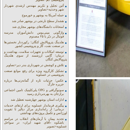
آئین تجلیل و تکریم مهندس ارشدی شهردار
شهر وحدتیه+تصاویر
حمله آمریکا به بوشهر و خورموج
هشدار سطح نارنجی در بوشهر صادر شد
امتحانات دانشگاه‌های بوشهر مجازی شد
واژگونی مینی‌بوس دانش‌آموزان مدرسه
فوتبال در دیّر با ۲۵ مصدوم
هلدینگ پتروپالایش کنگان؛ رکورددار نخستین‌ها
در صنعت نفت، گاز و پتروشیمی کشور
توسعه امکانات و تجهیزات سلامت، بهداشت و
درمان؛ گامی ارزشمند از سوی هلدینگ
پتروپالایش کنگان
تلاش و کوشش در شهرداری بندر دیر+تصاویر
تشکیل کارگروه ویژه برای رفع موانع صنعت
پتروشیمی در عسلویه
عکس/ جزئیات تازه از گمانه‌زنی‌ها درباره
جزیره خارگ
سونوگرافی و OPG پلی‌کلینیک تامین اجتماعی
برازجان به بهره‌برداری رسید
ادارات استان بوشهر چهارشنبه تعطیل شد
پیگیری فرماندار عسلویه برای ارتقای خدمات
درمانی؛ از راه‌اندازی مرکز دیالیز تا تقویت
اورژانس و تکمیل پروژه‌های بهداشتی
تجدید پیمان با آرمان‌های انقلاب در مراسم
باشکوه «آقای شهید ایران» در سواحل
عسلویه+تصویر