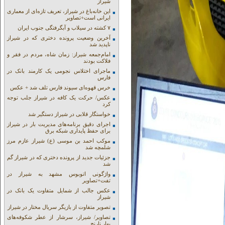
شیراز
این خانه‌باغ در شیراز، تعریف تازه‌ای از معماری
ایرانی است+تصاویر
۷ کشته در سیلاب و آبگرفتگی جنوب ایران
آخرین وضعیت پرونده دختری که در شیراز
ناپدید شد
امام‌جمعه شیراز: زمان شاه، مردم در فقر و
فلاکت بودند
ماجرای اختلاس نجومی یک کارمند بانک در
فارس
خرس قهوه‌ای سیوند فارس تلف شد + عکس
عکس/ حرکت یک کافه در شیراز جلب توجه
کرد
خواستگار قلابی در شیراز دستگیر شد
اجرای دقیق برنامه‌های مدیریت بار در شیراز
برای حفظ پایداری شبکه برق
موکب احمد بن موسی (ع) شیراز عازم مرز
شلمچه شد
جزئیات جدید از پرونده دختری که در شیراز گم
شد
واژگونی اتوبوس مشهد به شیراز در
تفت+تصاویر
عکس جالب از شمایل متفاوت یک بانک در
شیراز
تصویر متفاوت از بازیگر سریال مختار در شیراز
تصاویر/ شیراز، سرشار از عطر شکوفه‌های
بهار نارنج