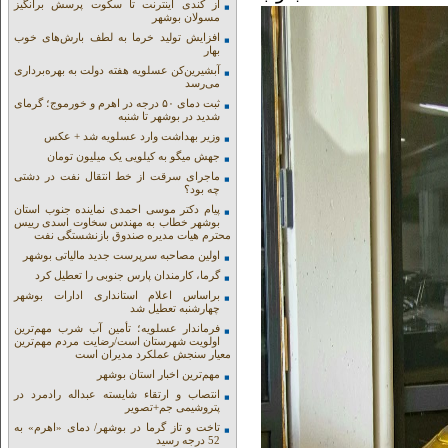
از کندی اینترنت تا سکوت پرسش برانگیز
مسولان بوشهر
افزایش تولید خرما به لطف بارش‌های خوب
بهار
آبشیرین‌کن عسلویه هفته دولت به بهره‌برداری
می‌رسد
ثبت دمای ۵۰ درجه در اهرم و خورموج؛ گرمای
شدید در بوشهر تا شنبه
وزیر بهداشت وارد عسلویه شد + عکس
جهش میگو به کیلویی یک میلیون تومان
ماجرای سرقت از خط انتقال نفت در دشتی
چه بود؟
پیام دکتر موسی احمدی نماینده جنوب استان
بوشهر خطاب به مهندس سخاوت اسدی رییس
محترم هیات مدیره صندوق بازنشستگی نفت
اولین مصاحبه سرپرست جدید مالیاتی بوشهر
گرما، کارمندان پارس جنوبی را تعطیل کرد
براساس اعلام استانداری ادارات بوشهر
چهارشنبه تعطیل شد
فرماندار عسلویه؛ تأمین آب شرب مهم‌ترین
اولویت شهرستان است/رضایت مردم مهم‌ترین
معیار سنجش عملکرد مدیران است
مهم‌ترین اخبار استان بوشهر
انتصاب و ارتقاء شایسته عبداله رادمرد در
پتروشیمی جم+تصویر
تاخت و تاز گرما در بوشهر/ دمای «اهرم» به
52 درجه رسید