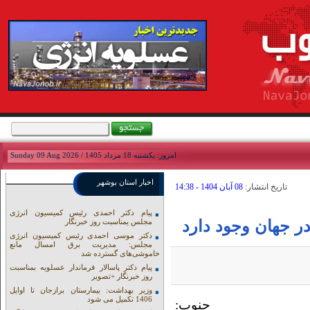
امروز: يکشنبه 18 مرداد 1405 / Sunday 09 Aug 2026
اخبار استان بوشهر
تاريخ انتشار:
08 آبان 1404 - 14:38
پیام دکتر احمدی رئیس کمیسیون انرژی
ر جهان وجود دارد
مجلس یمناسبت روز خبرنگار
دکتر موسی احمدی رئیس کمیسیون انرژی
مجلس: مدیریت برق امسال مانع
خاموشی‌های گسترده شد
پیام دکتر پاسالار فرماندار عسلویه بمناسبت
روز خبرنگار +تصویر
وزیر بهداشت: بیمارستان برازجان تا اوایل
1406 تکمیل می شود
وب: