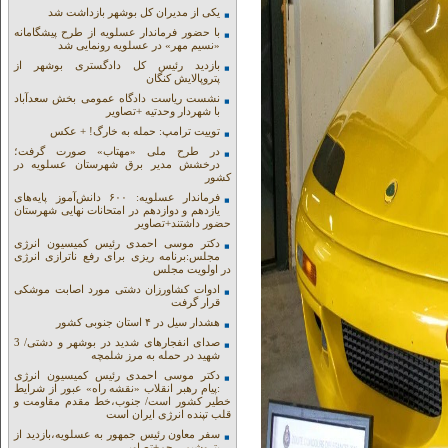
یکی از مدیران کل بوشهر بازداشت شد
با حضور فرماندار عسلویه از طرح پیشگامانه
«نسیم مهر» در عسلویه رونمایی شد
بازدید رئیس کل دادگستری بوشهر از
پتروپالایش کنگان
نشست ریاست دادگاه عمومی بخش سعدآباد
با شهردار وحدتیه +تصاویر
توییت ترامپ: حمله به خارگ! + عکس
در طرح ملی «مهتاب» صورت گرفت؛
درخشش مدیر برق شهرستان عسلویه در
کشور
فرماندار عسلویه: ۶۰۰ دانش‌آموز پایه‌های
یازدهم و دوازدهم در امتحانات نهایی شهرستان
حضور داشتند+تصاویر
دکتر موسی احمدی رئیس کمیسیون انرژی
مجلس:برنامه ریزی برای رفع ناترازی انرژی
در اولویت مجلس
ادوات کشاورزان دشتی مورد اصابت موشکی
قرار گرفت
هشدار سیل در ۴ استان جنوبی کشور
صدای انفجارهای شدید در بوشهر و دشتی/ 3
شهید در حمله به مرز شلمچه
دکتر موسی احمدی رئیس کمیسیون انرژی
:پیام رهبر انقلاب «نقشه راه» عبور از شرایط
خطیر کشور است/ جنوب،خط مقدم مقاومت و
قلب تپنده انرژی ایران است
سفر معاون رئیس جمهور به عسلویه،بازدید از
پتروشیمی جم+تصاویر