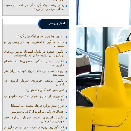
رفتار زشت یک گردشگر در تخت جمشید،
صدای مردم را در آورد!
اخبار ورزشی
5 داور بوشهری مجوز لیگ برتر گرفتند
حمله سنگین قلعه‌نویی به فردوسی‌پور و
منتقدان
عکس: صعود دراماتیک اسپانیا؛ مرینو رویاهای
رونالدو را در دقیقه ۹۰ بر باد داد+تصاویر
عکس/ دیس سنگین مصری‌ها به شجاع
خلیل‌زاده
پرونده نسل پرادعای تاریخ فوتبال ایران هم
بسته شد!
عکس/ توقیف خودروی سردار آزمون در
کرمان
کمی صبر کنید آقای قلعه‌نویی!
تصاویری از حال‌و هوای افتتاحیه جام‌جهانی
۲۰۲۶
چراغ سبز دوباره فرهاد مجیدی به استقلال
افشاگری وکیل بیرانوند از گاف‌ پرسپولیس
عکس/ استوری جدید سردار درباره خط
خوردن از تیم ملی
غم‌انگیزترین روزهای فرهاد مجیدی در خارج از
کشور