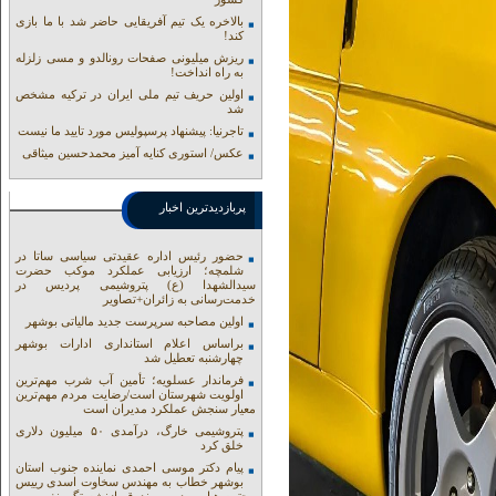
بالاخره یک تیم آفریقایی حاضر شد با ما بازی
کند!
ریزش میلیونی صفحات رونالدو و مسی زلزله
به راه انداخت!
اولین حریف تیم ملی ایران در ترکیه مشخص
شد
تاجرنیا: پیشنهاد پرسپولیس مورد تایید ما نیست
عکس/ استوری کنایه آمیز محمدحسین میثاقی
پربازدیدترین اخبار
حضور رئیس اداره عقیدتی سیاسی ساتا در
شلمچه؛ ارزیابی عملکرد موکب حضرت
سیدالشهدا (ع) پتروشیمی پردیس در
خدمت‌رسانی به زائران+تصاویر
اولین مصاحبه سرپرست جدید مالیاتی بوشهر
براساس اعلام استانداری ادارات بوشهر
چهارشنبه تعطیل شد
فرماندار عسلویه؛ تأمین آب شرب مهم‌ترین
اولویت شهرستان است/رضایت مردم مهم‌ترین
معیار سنجش عملکرد مدیران است
پتروشیمی خارگ، درآمدی ۵۰ میلیون دلاری
خلق کرد
پیام دکتر موسی احمدی نماینده جنوب استان
بوشهر خطاب به مهندس سخاوت اسدی رییس