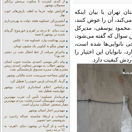
از کندی اینترنت تا سکوت پرسش برانگیز
مسولان بوشهر
ن تهران با بیان اینکه
افزایش تولید خرما به لطف بارش‌های خوب
بهار
می‌کند، آن را عوض کنند،
آبشیرین‌کن عسلویه هفته دولت به بهره‌برداری
می‌رسد
خت.محمود یوسفی، مدیرکل
ثبت دمای ۵۰ درجه در اهرم و خورموج؛ گرمای
شدید در بوشهر تا شنبه
ین سوال که گفته می‌شود،
وزیر بهداشت وارد عسلویه شد + عکس
ی نانوایی‌ها شده است،
جهش میگو به کیلویی یک میلیون تومان
نانوایان این اختیار را
ماجرای سرقت از خط انتقال نفت در دشتی
چه بود؟
آردش کیفیت دارد.
پیام دکتر موسی احمدی نماینده جنوب استان
بوشهر خطاب به مهندس سخاوت اسدی رییس
محترم هیات مدیره صندوق بازنشستگی نفت
اولین مصاحبه سرپرست جدید مالیاتی بوشهر
گرما، کارمندان پارس جنوبی را تعطیل کرد
براساس اعلام استانداری ادارات بوشهر
چهارشنبه تعطیل شد
فرماندار عسلویه؛ تأمین آب شرب مهم‌ترین
اولویت شهرستان است/رضایت مردم مهم‌ترین
معیار سنجش عملکرد مدیران است
مهم‌ترین اخبار استان بوشهر
انتصاب و ارتقاء شایسته عبداله رادمرد در
پتروشیمی جم+تصویر
تاخت و تاز گرما در بوشهر/ دمای «اهرم» به
52 درجه رسید