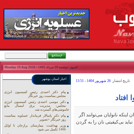
امروز: دوشنبه 19 مرداد 1405 / Monday 10 Aug 2026
اخبار استان بوشهر
تاريخ انتشار:
26 شهريور 1404 - 13:51
پیام دکتر احمدی رئیس کمیسیون انرژی
 افتاد
مجلس یمناسبت روز خبرنگار
دکتر موسی احمدی رئیس کمیسیون انرژی
مجلس: مدیریت برق امسال مانع
خاموشی‌های گسترده شد
اینکه نانوایان می‌توانند اگر
پیام دکتر پاسالار فرماندار عسلویه بمناسبت
روز خبرنگار +تصویر
ید بی‌کیفیتی نان را به گردن
وزیر بهداشت: بیمارستان برازجان تا اوایل
1406 تکمیل می شود