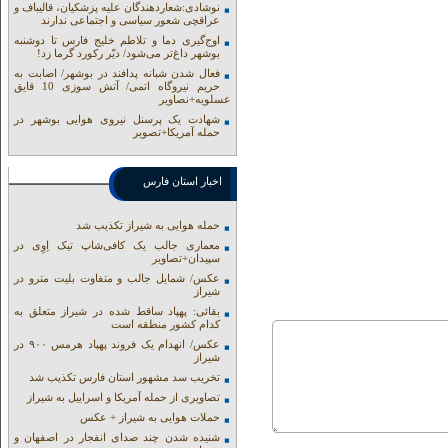
نوشادی:شعاردهندگان علیه پزشکیان، قالیباف و
عراقچی شعور سیاسی و اجتماعی ندارند
اوج‌گیری دما و تلاطم خلیج فارس تا دوشنبه
بوشهر داغ‌تر می‌شود/ دیّر رکورد گرما زد!
فعال شدن شبانه پدافند در بوشهر/ اصابت به
حریم نیروگاه اتمی/ آتش سوزی 10 قایق
عسلویه+نصاویر
شهادت یک پرسنل نیروی هوایی بوشهر در
حمله آمریکا+تصویر
اخبار استان فارس
حمله هوایی به شیراز تکذیب شد
معماری جالب یک کافی‌شاپ تیک اِوِی در
سپیدان+تصاویر
عکس/ شمایل جالب و متفاوت بلیت مترو در
شیراز
بقائی: پهپاد ساقط شده در شیراز متعلق به
کدام کشور منطقه است
عکس/ انهدام یک فروند پهپاد هرمس ۹۰۰ در
شیراز
تخریب سد مشهور استان فارس تکذیب شد
تصاویری از حمله آمریکا و اسراییل به شیراز
حملات هوایی به شیراز + عکس
شنیده شدن چند صدای انفجار در اصفهان و