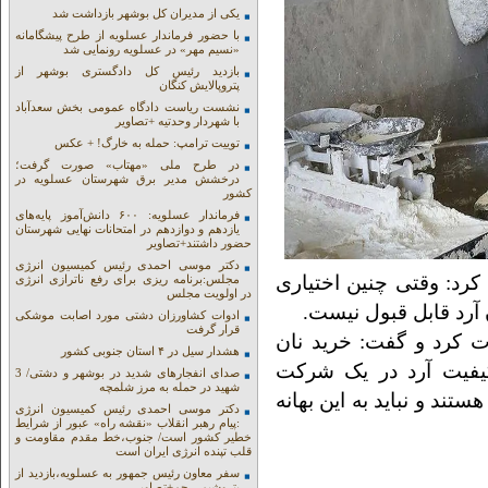
یکی از مدیران کل بوشهر بازداشت شد
با حضور فرماندار عسلویه از طرح پیشگامانه
«نسیم مهر» در عسلویه رونمایی شد
بازدید رئیس کل دادگستری بوشهر از
پتروپالایش کنگان
نشست ریاست دادگاه عمومی بخش سعدآباد
با شهردار وحدتیه +تصاویر
توییت ترامپ: حمله به خارگ! + عکس
در طرح ملی «مهتاب» صورت گرفت؛
درخشش مدیر برق شهرستان عسلویه در
کشور
فرماندار عسلویه: ۶۰۰ دانش‌آموز پایه‌های
یازدهم و دوازدهم در امتحانات نهایی شهرستان
حضور داشتند+تصاویر
دکتر موسی احمدی رئیس کمیسیون انرژی
کرد: وقتی چنین اختیاری
مجلس:برنامه ریزی برای رفع ناترازی انرژی
در اولویت مجلس
 آرد قابل قبول نیست.
ادوات کشاورزان دشتی مورد اصابت موشکی
قرار گرفت
ت کرد و گفت: خرید نان
هشدار سیل در ۴ استان جنوبی کشور
کیفیت آرد در یک شرکت
صدای انفجارهای شدید در بوشهر و دشتی/ 3
شهید در حمله به مرز شلمچه
ند و نباید به این بهانه
دکتر موسی احمدی رئیس کمیسیون انرژی
:پیام رهبر انقلاب «نقشه راه» عبور از شرایط
خطیر کشور است/ جنوب،خط مقدم مقاومت و
قلب تپنده انرژی ایران است
سفر معاون رئیس جمهور به عسلویه،بازدید از
پتروشیمی جم+تصاویر