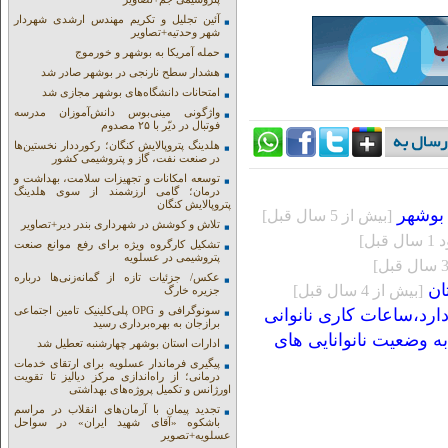
آئین تجلیل و تکریم مهندس ارشدی شهردار
شهر وحدتیه+تصاویر
حمله آمریکا به بوشهر و خورموج
هشدار سطح نارنجی در بوشهر صادر شد
امتحانات دانشگاه‌های بوشهر مجازی شد
واژگونی مینی‌بوس دانش‌آموزان مدرسه
فوتبال در دیّر با ۲۵ مصدوم
هلدینگ پتروپالایش کنگان؛ رکورددار نخستین‌ها
در صنعت نفت، گاز و پتروشیمی کشور
توسعه امکانات و تجهیزات سلامت، بهداشت و
درمان؛ گامی ارزشمند از سوی هلدینگ
پتروپالایش کنگان
بوشهر
[بيش از 5 سال قبل]
تلاش و کوشش در شهرداری بندر دیر+تصاویر
قبل]
تشکیل کارگروه ویژه برای رفع موانع صنعت
پتروشیمی در عسلویه
عکس/ جزئیات تازه از گمانه‌زنی‌ها درباره
[بيش از 4 سال قبل]
جزیره خارگ
سونوگرافی و OPG پلی‌کلینیک تامین اجتماعی
ارد،ساعات کاری نانوانی
برازجان به بهره‌برداری رسید
ه وضعیت نانوانایی های
ادارات استان بوشهر چهارشنبه تعطیل شد
پیگیری فرماندار عسلویه برای ارتقای خدمات
درمانی؛ از راه‌اندازی مرکز دیالیز تا تقویت
اورژانس و تکمیل پروژه‌های بهداشتی
تجدید پیمان با آرمان‌های انقلاب در مراسم
باشکوه «آقای شهید ایران» در سواحل
عسلویه+تصویر