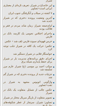
شیراز
این خانه‌باغ در شیراز، تعریف تازه‌ای از معماری
ایرانی است+تصاویر
۷ کشته در سیلاب و آبگرفتگی جنوب ایران
آخرین وضعیت پرونده دختری که در شیراز
ناپدید شد
امام‌جمعه شیراز: زمان شاه، مردم در فقر و
فلاکت بودند
ماجرای اختلاس نجومی یک کارمند بانک در
فارس
خرس قهوه‌ای سیوند فارس تلف شد + عکس
عکس/ حرکت یک کافه در شیراز جلب توجه
کرد
خواستگار قلابی در شیراز دستگیر شد
اجرای دقیق برنامه‌های مدیریت بار در شیراز
برای حفظ پایداری شبکه برق
موکب احمد بن موسی (ع) شیراز عازم مرز
شلمچه شد
جزئیات جدید از پرونده دختری که در شیراز گم
شد
واژگونی اتوبوس مشهد به شیراز در
تفت+تصاویر
عکس جالب از شمایل متفاوت یک بانک در
شیراز
تصویر متفاوت از بازیگر سریال مختار در شیراز
تصاویر/ شیراز، سرشار از عطر شکوفه‌های
بهار نارنج