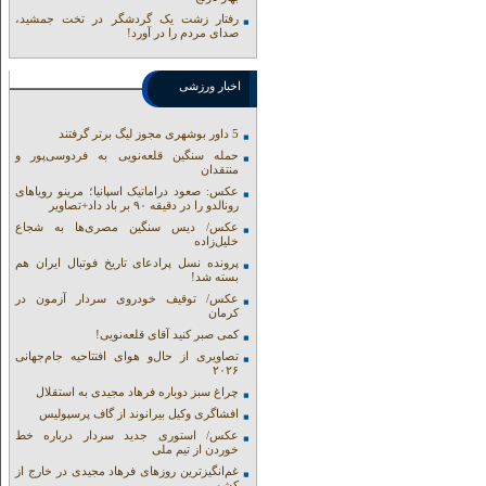
رفتار زشت یک گردشگر در تخت جمشید،
صدای مردم را در آورد!
اخبار ورزشی
5 داور بوشهری مجوز لیگ برتر گرفتند
حمله سنگین قلعه‌نویی به فردوسی‌پور و
منتقدان
عکس: صعود دراماتیک اسپانیا؛ مرینو رویاهای
رونالدو را در دقیقه ۹۰ بر باد داد+تصاویر
عکس/ دیس سنگین مصری‌ها به شجاع
خلیل‌زاده
پرونده نسل پرادعای تاریخ فوتبال ایران هم
بسته شد!
عکس/ توقیف خودروی سردار آزمون در
کرمان
کمی صبر کنید آقای قلعه‌نویی!
تصاویری از حال‌و هوای افتتاحیه جام‌جهانی
۲۰۲۶
چراغ سبز دوباره فرهاد مجیدی به استقلال
افشاگری وکیل بیرانوند از گاف‌ پرسپولیس
عکس/ استوری جدید سردار درباره خط
خوردن از تیم ملی
غم‌انگیزترین روزهای فرهاد مجیدی در خارج از
کشور