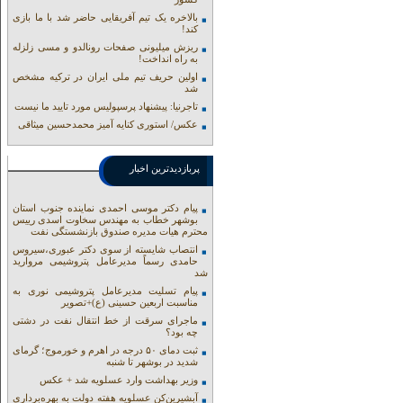
بالاخره یک تیم آفریقایی حاضر شد با ما بازی
کند!
ریزش میلیونی صفحات رونالدو و مسی زلزله
به راه انداخت!
اولین حریف تیم ملی ایران در ترکیه مشخص
شد
تاجرنیا: پیشنهاد پرسپولیس مورد تایید ما نیست
عکس/ استوری کنایه آمیز محمدحسین میثاقی
پربازدیدترین اخبار
پیام دکتر موسی احمدی نماینده جنوب استان
بوشهر خطاب به مهندس سخاوت اسدی رییس
محترم هیات مدیره صندوق بازنشستگی نفت
انتصاب شایسته از سوی دکتر عبوری،سیروس
حامدی رسماً مدیرعامل پتروشیمی مروارید
شد
پیام تسلیت مدیرعامل پتروشیمی نوری به
مناسبت اربعین حسینی (ع)+تصویر
ماجرای سرقت از خط انتقال نفت در دشتی
چه بود؟
ثبت دمای ۵۰ درجه در اهرم و خورموج؛ گرمای
شدید در بوشهر تا شنبه
وزیر بهداشت وارد عسلویه شد + عکس
آبشیرین‌کن عسلویه هفته دولت به بهره‌برداری