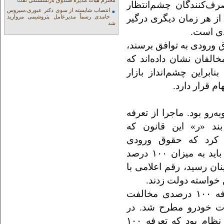
محترم هیات مدیره صندوق بازنشستگی نفت
صرف‌کنندگان چشم‌انتظار
انتصاب شایسته از سوی دکتر عبوری،سیروس
از هر زمان دیگری درگیر
حامدی رسماً مدیرعامل پتروشیمی مروارید
شد
دی است.
 ورودی به توافق برسند،
الفان نشان داده‌اند که
نابراین چشم‌انداز بازار
ام قرار دارد.
روبه‌رو بود. ماجرا از تعرفه
ودجه ۱۴۰۴ آغاز شد. بند «ر» این قانون که
 کرد که حقوق ورودی
خودروهای وارداتی از محل ارز تخصیصی این بند باید به میزان ۱۰۰ درصد
ان رسید، رقم اعلامی با
 خواسته دولت زدند.
مجلسی‌ها و در راس آن کمیسیون صنایع با تعرفه ۱۰۰ درصدی مخالفت
صدی برای واردات خودرو مطرح شد. در
نهایت نیز هیات نظارت مجمع تشخیص مصلحت نظام بود که تعرفه ۱۰۰