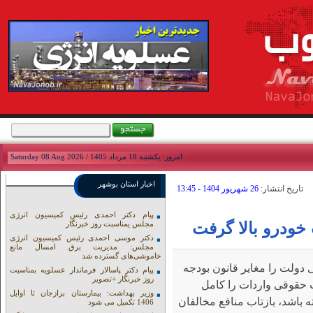
امروز: يکشنبه 18 مرداد 1405 / Saturday 08 Aug 2026
اخبار استان بوشهر
تاريخ انتشار:
26 شهريور 1404 - 13:45
پیام دکتر احمدی رئیس کمیسیون انرژی
ودرو بالا گرفت
مجلس یمناسبت روز خبرنگار
دکتر موسی احمدی رئیس کمیسیون انرژی
مجلس: مدیریت برق امسال مانع
خاموشی‌های گسترده شد
 دولت را مغایر قانون بودجه
پیام دکتر پاسالار فرماندار عسلویه بمناسبت
روز خبرنگار +تصویر
ت حقوقی واردات را کامل
وزیر بهداشت: بیمارستان برازجان تا اوایل
 باشد، بازتاب منافع مخالفان
1406 تکمیل می شود