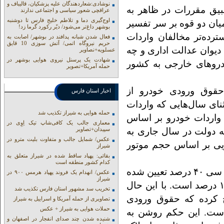
نوشادی:شعاردهندگان علیه پزشکیان، قالیباف و
بیق مقررات در ظاهر به
عراقچی شعور سیاسی و اجتماعی ندارند
اوج‌گیری دما و تلاطم خلیج فارس تا دوشنبه
ان دو قوه بر سر تفسیر
بوشهر داغ‌تر می‌شود/ دیّر رکورد گرما زد!
رده‌تر مخالفان واردات
فعال شدن شبانه پدافند در بوشهر/ اصابت به
حریم نیروگاه اتمی/ آتش سوزی 10 قایق
یوان عدالت اداری و چه
عسلویه+نصاویر
شهادت یک پرسنل نیروی هوایی بوشهر در
ودروهای خارجی به کشور
حمله آمریکا+تصویر
قوق ورودی خودرو از
اخبار استان فارس
نای سال‌هایی که واردات
حمله هوایی به شیراز تکذیب شد
واردات خودرو بر اساس
معماری جالب یک کافی‌شاپ تیک اِوِی در
 دولت در سال جاری به
سپیدان+تصاویر
عکس/ شمایل جالب و متفاوت بلیت مترو در
یی بر اساس حجم موتور
شیراز
بقائی: پهپاد ساقط شده در شیراز متعلق به
کدام کشور منطقه است
به عنوان مثال تعرفه خودروهای ۱۵۰۰ تا ۲۰۰۰ سی سی ۴۰ درصد تعیین شده
عکس/ انهدام یک فروند پهپاد هرمس ۹۰۰ در
شیراز
و تعرفه خودروهای بیش از ۳۰۰۰ سی سی نیز ۱۶۵ درصد است. با این حال
تخریب سد مشهور استان فارس تکذیب شد
صره (۱) قانون بودجه ۱۴۰۴ تصریح کرده که حقوق ورودی
تصاویری از حمله آمریکا و اسراییل به شیراز
حملات هوایی به شیراز + عکس
ی برای سال جاری ۱۰۰ درصد است. این حکم روشن به
شنیده شدن چند صدای انفجار در اصفهان و