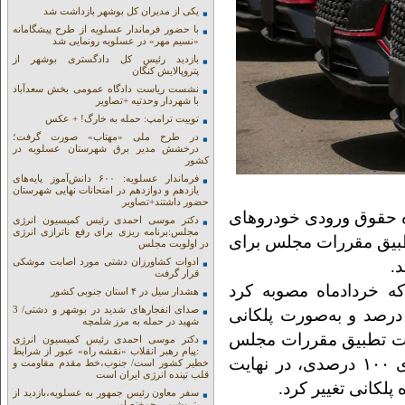
یکی از مدیران کل بوشهر بازداشت شد
با حضور فرماندار عسلویه از طرح پیشگامانه
«نسیم مهر» در عسلویه رونمایی شد
بازدید رئیس کل دادگستری بوشهر از
پتروپالایش کنگان
نشست ریاست دادگاه عمومی بخش سعدآباد
با شهردار وحدتیه +تصاویر
توییت ترامپ: حمله به خارگ! + عکس
در طرح ملی «مهتاب» صورت گرفت؛
درخشش مدیر برق شهرستان عسلویه در
کشور
فرماندار عسلویه: ۶۰۰ دانش‌آموز پایه‌های
یازدهم و دوازدهم در امتحانات نهایی شهرستان
حضور داشتند+تصاویر
اه حقوق ورودی خودروهای
دکتر موسی احمدی رئیس کمیسیون انرژی
مجلس:برنامه ریزی برای رفع ناترازی انرژی
تطبیق مقررات مجلس برای
در اولویت مجلس
ادوات کشاورزان دشتی مورد اصابت موشکی
قرار گرفت
که خردادماه مصوبه کرد
هشدار سیل در ۴ استان جنوبی کشور
صدای انفجارهای شدید در بوشهر و دشتی/ 3
انگین حقوق ورودی محصولات وارداتی را ۱۰۷ درصد و به‌صورت پلکانی
شهید در حمله به مرز شلمچه
یات تطبیق مقررات مجلس
دکتر موسی احمدی رئیس کمیسیون انرژی
:پیام رهبر انقلاب «نقشه راه» عبور از شرایط
با مصوبه دولت و تاکید این هیات بر حقوق ورودی ۱۰۰ درصدی، در نهایت
خطیر کشور است/ جنوب،خط مقدم مقاومت و
قلب تپنده انرژی ایران است
سفر معاون رئیس جمهور به عسلویه،بازدید از
پتروشیمی جم+تصاویر