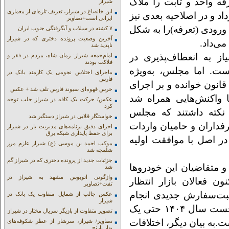
فه واحد و ثابت را ملاک
شیراز
این خانه‌باغ در شیراز، تعریف تازه‌ای از معماری
دهند. با این حال، هیات وزیران در ۲۵ خرداد و در اصلاحیه بعدی نیز
ایرانی است+تصاویر
وق ورودی (تعرفه)را به شکل
۷ کشته در سیلاب و آبگرفتگی جنوب ایران
آخرین وضعیت پرونده دختری که در شیراز
ناپدید شد
ز به انعطاف‌پذیری در
امام‌جمعه شیراز: زمان شاه، مردم در فقر و
فلاکت بودند
ت. اما مجلس، به‌ویژه
ماجرای اختلاس نجومی یک کارمند بانک در
فارس
انون خوانده و بر اجرای
خرس قهوه‌ای سیوند فارس تلف شد + عکس
با واکنش‌هایی همراه شد
عکس/ حرکت یک کافه در شیراز جلب توجه
کرد
ن نکته داشتند که مجلس
خواستگار قلابی در شیراز دستگیر شد
داران و حامیان واردات
اجرای دقیق برنامه‌های مدیریت بار در شیراز
برای حفظ پایداری شبکه برق
در اصل با موافقت اولیه
موکب احمد بن موسی (ع) شیراز عازم مرز
شلمچه شد
جزئیات جدید از پرونده دختری که در شیراز گم
 و متقاضیان این خودروها
شد
واژگونی اتوبوس مشهد به شیراز در
ن فعالان بازار انتظار
تفت+تصاویر
ثبت‌سفارش جدیدی انجام
عکس جالب از شمایل متفاوت یک بانک در
شیراز
نشد. آمار رسمی نشان می‌دهد که در شش‌ماه نخست سال ۱۴۰۴ حتی یک
تصویر متفاوت از بازیگر سریال مختار در شیراز
به بیان دیگر، اختلافات
تصاویر/ شیراز، سرشار از عطر شکوفه‌های
بهار نارنج