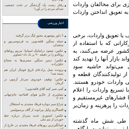
ی برای مخالفان واردات
رفتار زشت یک گردشگر در تخت جمشید،
صدای مردم را در آورد!
ه تعویق انداختن واردات
اخبار ورزشی
ف یا تعویق واردات، برخی
5 داور بوشهری مجوز لیگ برتر گرفتند
حمله سنگین قلعه‌نویی به فردوسی‌پور و
کارانی که با استفاده از
منتقدان
ی را در کشور عرضه می‌کنند، به
عکس: صعود دراماتیک اسپانیا؛ مرینو رویاهای
رونالدو را در دقیقه ۹۰ بر باد داد+تصاویر
بازار آنها را تهدید کند
عکس/ دیس سنگین مصری‌ها به شجاع
خلیل‌زاده
 می‌تواند حاشیه سود
پرونده نسل پرادعای تاریخ فوتبال ایران هم
ز تولیدکنندگان قطعه و
بسته شد!
عکس/ توقیف خودروی سردار آزمون در
 واردات خودرو هستند.
کرمان
تسریع واردات را اعلام
کمی صبر کنید آقای قلعه‌نویی!
تصاویری از حال‌و هوای افتتاحیه جام‌جهانی
با فشارهای غیرمستقیم و
۲۰۲۶
ات را پرهزینه و زمان‌بر
چراغ سبز دوباره فرهاد مجیدی به استقلال
افشاگری وکیل بیرانوند از گاف‌ پرسپولیس
عکس/ استوری جدید سردار درباره خط
خوردن از تیم ملی
ات طی شش ماه گذشته
غم‌انگیزترین روزهای فرهاد مجیدی در خارج از
رتی می‌تواند به پایگاهی
کشور