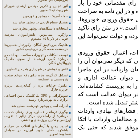
رای مقدماتی خود را بار
آئین تجلیل و تکریم مهندس ارشدی شهردار
و در این نامه به صراحت
شهر وحدتیه+تصاویر
حمله آمریکا به بوشهر و خورموج
ی حقوق ورودی خودروها،
هشدار سطح نارنجی در بوشهر صادر شد
غایر با بند (ر) تبصره (۱) قانون بودجه سال ۱۴۰۴ است‌.» در متن رای تاکید
امتحانات دانشگاه‌های بوشهر مجازی شد
را ۱۰۰ درصد تعیین کرده و دولت نمی‌تواند این
واژگونی مینی‌بوس دانش‌آموزان مدرسه
فوتبال در دیّر با ۲۵ مصدوم
هلدینگ پتروپالایش کنگان؛ رکورددار نخستین‌ها
در صنعت نفت، گاز و پتروشیمی کشور
ات، اعمال حقوق ورودی
توسعه امکانات و تجهیزات سلامت، بهداشت و
درمان؛ گامی ارزشمند از سوی هلدینگ
که دیگر نمی‌توان آن را
پتروپالایش کنگان
ن واردات در این ماجرا
تلاش و کوشش در شهرداری بندر دیر+تصاویر
تشکیل کارگروه ویژه برای رفع موانع صنعت
دیوان عدالت اداری و
پتروشیمی در عسلویه
ا به بن‌بست کشانده‌اند.
عکس/ جزئیات تازه از گمانه‌زنی‌ها درباره
جزیره خارگ
در دیوان عدالت است که
سونوگرافی و OPG پلی‌کلینیک تامین اجتماعی
برازجان به بهره‌برداری رسید
یشتر تبدیل شده است.
ادارات استان بوشهر چهارشنبه تعطیل شد
شارهای نهادی، واردات
پیگیری فرماندار عسلویه برای ارتقای خدمات
درمانی؛ از راه‌اندازی مرکز دیالیز تا تقویت
لا متوقف کرده و مخالفان واردات با اتکا
اورژانس و تکمیل پروژه‌های بهداشتی
 موفق شدند که حتی یک
تجدید پیمان با آرمان‌های انقلاب در مراسم
باشکوه «آقای شهید ایران» در سواحل
عسلویه+تصویر