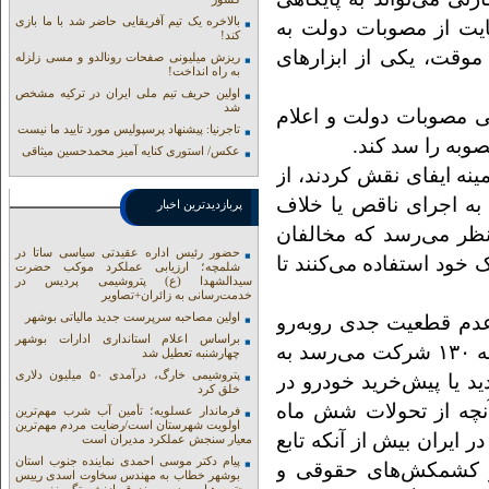
بالاخره یک تیم آفریقایی حاضر شد با ما بازی
ایت از مصوبات دولت به
کند!
موقت، یکی از ابزارهای
ریزش میلیونی صفحات رونالدو و مسی زلزله
به راه انداخت!
اولین حریف تیم ملی ایران در ترکیه مشخص
شد
 مصوبات دولت و اعلام
تاجرنیا: پیشنهاد پرسپولیس مورد تایید ما نیست
صوبه را سد کند.
عکس/ استوری کنایه آمیز محمدحسین میثاقی
ینه ایفای نقش کردند، از
ه اجرای ناقص یا خلاف
پربازدیدترین اخبار
نظر می‌رسد که مخالفان
حضور رئیس اداره عقیدتی سیاسی ساتا در
خود استفاده می‌کنند تا
شلمچه؛ ارزیابی عملکرد موکب حضرت
سیدالشهدا (ع) پتروشیمی پردیس در
خدمت‌رسانی به زائران+تصاویر
اولین مصاحبه سرپرست جدید مالیاتی بوشهر
 عدم قطعیت جدی روبه‌رو
براساس اعلام استانداری ادارات بوشهر
است. واردکنندگان که طبق آخرین آمار تعداد آنها به ۱۳۰ شرکت می‌رسد به
چهارشنبه تعطیل شد
پتروشیمی خارگ، درآمدی ۵۰ میلیون دلاری
ید یا پیش‌خرید خودرو در
خلق کرد
آنچه از تحولات شش ماه
فرماندار عسلویه؛ تأمین آب شرب مهم‌ترین
اولویت شهرستان است/رضایت مردم مهم‌ترین
ایران بیش از آنکه تابع
معیار سنجش عملکرد مدیران است
پیام دکتر موسی احمدی نماینده جنوب استان
ثیر کشمکش‌های حقوقی و
بوشهر خطاب به مهندس سخاوت اسدی رییس