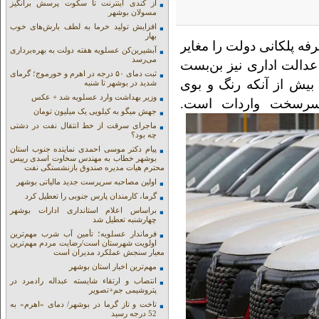
از کندی اینترنت تا سکوت پرسش برانگیز
مسولان بوشهر
افزایش تولید خرما به لطف بارش‌های خوب
بهار
فه پلکانی دولت را مغایر
آبشیرین‌کن عسلویه هفته دولت به بهره‌برداری
می‌رسد
عدالت اداری نیز بن‌بست
ثبت دمای ۵۰ درجه در اهرم و خورموج؛ گرمای
بیش از آنکه رنگ و بوی
شدید در بوشهر تا شنبه
وزیر بهداشت وارد عسلویه شد + عکس
 سرسخت واردات است.
جهش میگو به کیلویی یک میلیون تومان
ماجرای سرقت از خط انتقال نفت در دشتی
چه بود؟
پیام دکتر موسی احمدی نماینده جنوب استان
بوشهر خطاب به مهندس سخاوت اسدی رییس
محترم هیات مدیره صندوق بازنشستگی نفت
اولین مصاحبه سرپرست جدید مالیاتی بوشهر
گرما، کارمندان پارس جنوبی را تعطیل کرد
براساس اعلام استانداری ادارات بوشهر
چهارشنبه تعطیل شد
فرماندار عسلویه؛ تأمین آب شرب مهم‌ترین
اولویت شهرستان است/رضایت مردم مهم‌ترین
معیار سنجش عملکرد مدیران است
مهم‌ترین اخبار استان بوشهر
انتصاب و ارتقاء شایسته عبداله رادمرد در
پتروشیمی جم+تصویر
تاخت و تاز گرما در بوشهر/ دمای «اهرم» به
52 درجه رسید