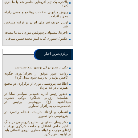
بالاخره یک تیم آفریقایی حاضر شد با ما بازی
کند!
ریزش میلیونی صفحات رونالدو و مسی زلزله
به راه انداخت!
اولین حریف تیم ملی ایران در ترکیه مشخص
شد
تاجرنیا: پیشنهاد پرسپولیس مورد تایید ما نیست
عکس/ استوری کنایه آمیز محمدحسین میثاقی
پربازدیدترین اخبار
یکی از مدیران کل بوشهر بازداشت شد
روایت عبور موفق از بحران؛نوری چگونه
کاهش تولید را به رشد سود تبدیل کرد؟
اطلاعیه پتروشیمی نوری از برگزاری دو مجمع
همزمان در ۱۸ مرداد
حضور رئیس اداره عقیدتی سیاسی ساتا در
شلمچه؛ ارزیابی عملکرد موکب حضرت
سیدالشهدا (ع) پتروشیمی پردیس در
خدمت‌رسانی به زائران+تصاویر
انتصاب و ارتقاء شایسته عبداله رادمرد در
پتروشیمی جم+تصویر
دکتر پیمان اصفهانی: صنایع پتروشیمی در جنگ
اخیر حامی اشتغال و جامعه کارگری بودند /
ارتقای مهارت و توانمندسازی نیروی انسانی باید
در اولویت قرار گیرد