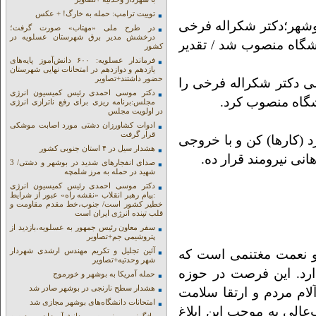
توییت ترامپ: حمله به خارگ! + عکس
وشهر؛دکتر شکراله فرخی
در طرح ملی «مهتاب» صورت گرفت؛
درخشش مدیر برق شهرستان عسلویه در
شگاه منصوب شد / تقدیر
کشور
فرماندار عسلویه: ۶۰۰ دانش‌آموز پایه‌های
یازدهم و دوازدهم در امتحانات نهایی شهرستان
حضور داشتند+تصاویر
 دکتر شکراله فرخی را
دکتر موسی احمدی رئیس کمیسیون انرژی
شگاه منصوب کرد.
مجلس:برنامه ریزی برای رفع ناترازی انرژی
در اولویت مجلس
ادوات کشاورزان دشتی مورد اصابت موشکی
قرار گرفت
رد (کارها) کن و با خروجی
هشدار سیل در ۴ استان جنوبی کشور
نی نیرومند قرار ده.
صدای انفجارهای شدید در بوشهر و دشتی/ 3
شهید در حمله به مرز شلمچه
دکتر موسی احمدی رئیس کمیسیون انرژی
:پیام رهبر انقلاب «نقشه راه» عبور از شرایط
خطیر کشور است/ جنوب،خط مقدم مقاومت و
قلب تپنده انرژی ایران است
سفر معاون رئیس جمهور به عسلویه،بازدید از
پتروشیمی جم+تصاویر
آئین تجلیل و تکریم مهندس ارشدی شهردار
و نعمت مغتنمی است که
شهر وحدتیه+تصاویر
ارد. این فرصت در حوزه
حمله آمریکا به بوشهر و خورموج
هشدار سطح نارنجی در بوشهر صادر شد
ام مردم و ارتقا سلامت
امتحانات دانشگاه‌های بوشهر مجازی شد
عالی به موجب این ابلاغ