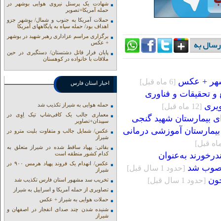
شهادت یک پرسنل نیروی هوایی بوشهر در
حمله آمریکا+تصویر
حملات آمریکا به جنوب و شمال/ بوشهر جزو
اهداف بود/ حمله سپاه به پایگاههای آمریکا
برگزاری مراسم عزاداری رهبر شهید در بوشهر
+ عکس
پایان فرار قاتل دشتستان/ دستگیری در حین
ملاقات با خانواده در کوهستان
وشهر + عکس
[6 ماه قبل]
اخبار استان فارس
 و تحقیقات و فناوری
ویری
حمله هوایی به شیراز تکذیب شد
[12 ماه قبل]
معماری جالب یک کافی‌شاپ تیک اِوِی در
ی بیمارستان شهید گنجی
سپیدان+تصاویر
 بیمارستان آموزشی درمانی
عکس/ شمایل جالب و متفاوت بلیت مترو در
شیراز
بقائی: پهپاد ساقط شده در شیراز متعلق به
رخورند به‌عنوان
کدام کشور منطقه است
عکس/ انهدام یک فروند پهپاد هرمس ۹۰۰ در
نصوب شد
[حدود 1 سال قبل]
شیراز
[حدود 1 سال قبل]
تخریب سد مشهور استان فارس تکذیب شد
تصاویری از حمله آمریکا و اسراییل به شیراز
حملات هوایی به شیراز + عکس
شنیده شدن چند صدای انفجار در اصفهان و
شیراز