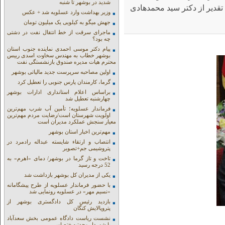
شدید در بوشهر تا شنبه
قدیر از دکتر سید محمدهادی
وزیر بهداشت وارد عسلویه شد + عکس
جهش میگو به کیلویی یک میلیون تومان
ماجرای سرقت از خط انتقال نفت در دشتی
چه بود؟
پیام دکتر موسی احمدی نماینده جنوب استان
بوشهر خطاب به مهندس سخاوت اسدی رییس
محترم هیات مدیره صندوق بازنشستگی نفت
اولین مصاحبه سرپرست جدید مالیاتی بوشهر
گرما، کارمندان پارس جنوبی را تعطیل کرد
براساس اعلام استانداری ادارات بوشهر
چهارشنبه تعطیل شد
فرماندار عسلویه؛ تأمین آب شرب مهم‌ترین
اولویت شهرستان است/رضایت مردم مهم‌ترین
معیار سنجش عملکرد مدیران است
مهم‌ترین اخبار استان بوشهر
انتصاب و ارتقاء شایسته عبداله رادمرد در
پتروشیمی جم+تصویر
تاخت و تاز گرما در بوشهر/ دمای «اهرم» به
52 درجه رسید
یکی از مدیران کل بوشهر بازداشت شد
با حضور فرماندار عسلویه از طرح پیشگامانه
«نسیم مهر» در عسلویه رونمایی شد
بازدید رئیس کل دادگستری بوشهر از
پتروپالایش کنگان
نشست ریاست دادگاه عمومی بخش سعدآباد
با شهردار وحدتیه +تصاویر