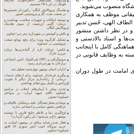
واژگونی مینی‌بوس دانش‌آموزان مدرسه
فوتبال در دیّر با ۲۵ مصدوم
شگاه منصوب می‌شوید.
هلدینگ پتروپالایش کنگان؛ رکورددار نخستین‌ها
قیقاتی موظف به همکاری
در صنعت نفت، گاز و پتروشیمی کشور
توسعه امکانات و تجهیزات سلامت، بهداشت و
ز الطاف الهی، حُسن تدبیر
درمان؛ گامی ارزشمند از سوی هلدینگ
پتروپالایش کنگان
و در نظر داشتن منشور
تلاش و کوشش در شهرداری بندر دیر+تصاویر
ها و اسناد بالادستی و
تشکیل کارگروه ویژه برای رفع موانع صنعت
پتروشیمی در عسلویه
اهنگی کامل با اینجانب
عکس/ جزئیات تازه از گمانه‌زنی‌ها درباره
سته به وظایف قانونی در
جزیره خارگ
سونوگرافی و OPG پلی‌کلینیک تامین اجتماعی
برازجان به بهره‌برداری رسید
ادارات استان بوشهر چهارشنبه تعطیل شد
ی امامت در طول دوران
پیگیری فرماندار عسلویه برای ارتقای خدمات
درمانی؛ از راه‌اندازی مرکز دیالیز تا تقویت
اورژانس و تکمیل پروژه‌های بهداشتی
تجدید پیمان با آرمان‌های انقلاب در مراسم
باشکوه «آقای شهید ایران» در سواحل
عسلویه+تصویر
نوشادی:شعاردهندگان علیه پزشکیان، قالیباف و
عراقچی شعور سیاسی و اجتماعی ندارند
اوج‌گیری دما و تلاطم خلیج فارس تا دوشنبه
بوشهر داغ‌تر می‌شود/ دیّر رکورد گرما زد!
فعال شدن شبانه پدافند در بوشهر/ اصابت به
حریم نیروگاه اتمی/ آتش سوزی 10 قایق
عسلویه+نصاویر