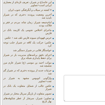
این خانه‌باغ در شیراز، تعریف تازه‌ای از معماری
ایرانی است+تصاویر
۷ کشته در سیلاب و آبگرفتگی جنوب ایران
آخرین وضعیت پرونده دختری که در شیراز
ناپدید شد
امام‌جمعه شیراز: زمان شاه، مردم در فقر و
فلاکت بودند
ماجرای اختلاس نجومی یک کارمند بانک در
فارس
خرس قهوه‌ای سیوند فارس تلف شد + عکس
عکس/ حرکت یک کافه در شیراز جلب توجه
کرد
خواستگار قلابی در شیراز دستگیر شد
اجرای دقیق برنامه‌های مدیریت بار در شیراز
برای حفظ پایداری شبکه برق
موکب احمد بن موسی (ع) شیراز عازم مرز
شلمچه شد
جزئیات جدید از پرونده دختری که در شیراز گم
شد
واژگونی اتوبوس مشهد به شیراز در
تفت+تصاویر
عکس جالب از شمایل متفاوت یک بانک در
شیراز
تصویر متفاوت از بازیگر سریال مختار در شیراز
تصاویر/ شیراز، سرشار از عطر شکوفه‌های
بهار نارنج