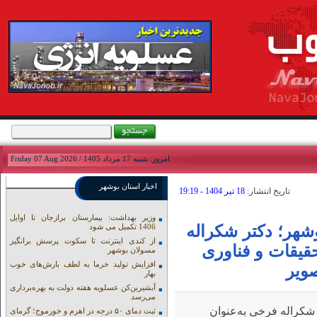
امروز: شنبه 17 مرداد 1405 / Friday 07 Aug 2026
اخبار استان بوشهر
تاريخ انتشار:
18 تير 1404 - 19:19
وزیر بهداشت: بیمارستان برازجان تا اوایل
شهر؛ دکتر شکراله
1406 تکمیل می شود
از کندی اینترنت تا سکوت پرسش برانگیز
یقات و فناوری
مسولان بوشهر
افزایش تولید خرما به لطف بارش‌های خوب
ویر
بهار
آبشیرین‌کن عسلویه هفته دولت به بهره‌برداری
می‌رسد
شکراله فرخی به‌عنوان
ثبت دمای ۵۰ درجه در اهرم و خورموج؛ گرمای