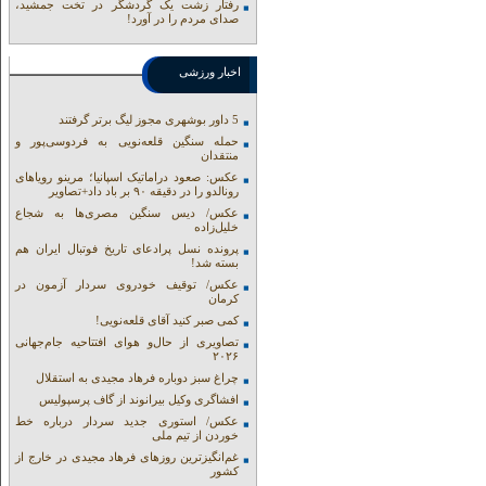
رفتار زشت یک گردشگر در تخت جمشید،
صدای مردم را در آورد!
اخبار ورزشی
5 داور بوشهری مجوز لیگ برتر گرفتند
حمله سنگین قلعه‌نویی به فردوسی‌پور و
منتقدان
عکس: صعود دراماتیک اسپانیا؛ مرینو رویاهای
رونالدو را در دقیقه ۹۰ بر باد داد+تصاویر
عکس/ دیس سنگین مصری‌ها به شجاع
خلیل‌زاده
پرونده نسل پرادعای تاریخ فوتبال ایران هم
بسته شد!
عکس/ توقیف خودروی سردار آزمون در
کرمان
کمی صبر کنید آقای قلعه‌نویی!
تصاویری از حال‌و هوای افتتاحیه جام‌جهانی
۲۰۲۶
چراغ سبز دوباره فرهاد مجیدی به استقلال
افشاگری وکیل بیرانوند از گاف‌ پرسپولیس
عکس/ استوری جدید سردار درباره خط
خوردن از تیم ملی
غم‌انگیزترین روزهای فرهاد مجیدی در خارج از
کشور