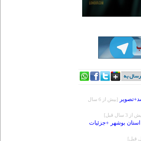
شد+تصویر
[بيش از 6 سال
 از 3 سال قبل]
استان بوشهر +جزئیات