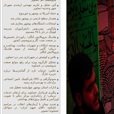
آئین تجلیل و تکریم مهندس ارشدی شهردار
شهر وحدتیه+تصاویر
حمله آمریکا به بوشهر و خورموج
هشدار سطح نارنجی در بوشهر صادر شد
امتحانات دانشگاه‌های بوشهر مجازی شد
واژگونی مینی‌بوس دانش‌آموزان مدرسه
فوتبال در دیّر با ۲۵ مصدوم
هلدینگ پتروپالایش کنگان؛ رکورددار نخستین‌ها
در صنعت نفت، گاز و پتروشیمی کشور
توسعه امکانات و تجهیزات سلامت، بهداشت و
درمان؛ گامی ارزشمند از سوی هلدینگ
پتروپالایش کنگان
تلاش و کوشش در شهرداری بندر دیر+تصاویر
تشکیل کارگروه ویژه برای رفع موانع صنعت
پتروشیمی در عسلویه
عکس/ جزئیات تازه از گمانه‌زنی‌ها درباره
جزیره خارگ
سونوگرافی و OPG پلی‌کلینیک تامین اجتماعی
برازجان به بهره‌برداری رسید
ادارات استان بوشهر چهارشنبه تعطیل شد
پیگیری فرماندار عسلویه برای ارتقای خدمات
درمانی؛ از راه‌اندازی مرکز دیالیز تا تقویت
اورژانس و تکمیل پروژه‌های بهداشتی
تجدید پیمان با آرمان‌های انقلاب در مراسم
باشکوه «آقای شهید ایران» در سواحل
عسلویه+تصویر