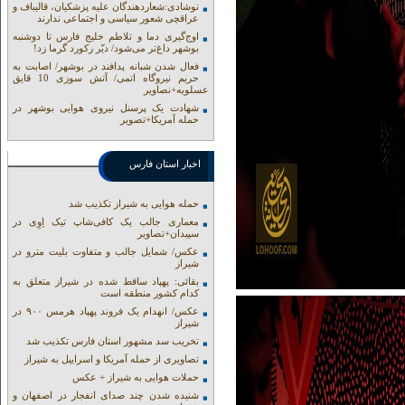
نوشادی:شعاردهندگان علیه پزشکیان، قالیباف و
عراقچی شعور سیاسی و اجتماعی ندارند
اوج‌گیری دما و تلاطم خلیج فارس تا دوشنبه
بوشهر داغ‌تر می‌شود/ دیّر رکورد گرما زد!
فعال شدن شبانه پدافند در بوشهر/ اصابت به
حریم نیروگاه اتمی/ آتش سوزی 10 قایق
عسلویه+نصاویر
شهادت یک پرسنل نیروی هوایی بوشهر در
حمله آمریکا+تصویر
اخبار استان فارس
حمله هوایی به شیراز تکذیب شد
معماری جالب یک کافی‌شاپ تیک اِوِی در
سپیدان+تصاویر
عکس/ شمایل جالب و متفاوت بلیت مترو در
شیراز
بقائی: پهپاد ساقط شده در شیراز متعلق به
کدام کشور منطقه است
عکس/ انهدام یک فروند پهپاد هرمس ۹۰۰ در
شیراز
تخریب سد مشهور استان فارس تکذیب شد
تصاویری از حمله آمریکا و اسراییل به شیراز
حملات هوایی به شیراز + عکس
شنیده شدن چند صدای انفجار در اصفهان و