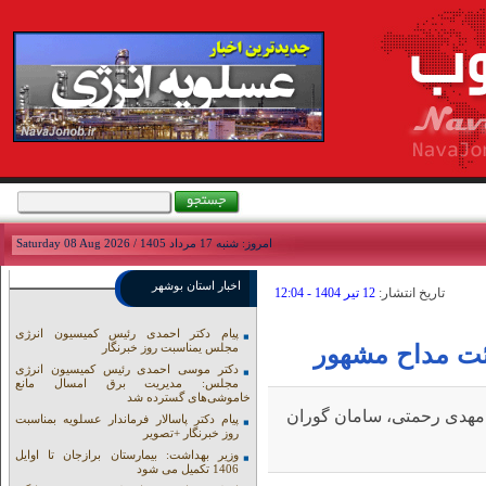
امروز: شنبه 17 مرداد 1405 / Saturday 08 Aug 2026
اخبار استان بوشهر
تاريخ انتشار:
12 تير 1404 - 12:04
پیام دکتر احمدی رئیس کمیسیون انرژی
ئت مداح مشهور
مجلس یمناسبت روز خبرنگار
دکتر موسی احمدی رئیس کمیسیون انرژی
مجلس: مدیریت برق امسال مانع
خاموشی‌های گسترده شد
 مهدی رحمتی، سامان گوران
پیام دکتر پاسالار فرماندار عسلویه بمناسبت
روز خبرنگار +تصویر
وزیر بهداشت: بیمارستان برازجان تا اوایل
1406 تکمیل می شود