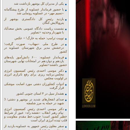
یکی از مدیران کل بوشهر بازداشت شد
با حضور فرماندار عسلویه از طرح پیشگامانه
«نسیم مهر» در عسلویه رونمایی شد
بازدید رئیس کل دادگستری بوشهر از
پتروپالایش کنگان
نشست ریاست دادگاه عمومی بخش سعدآباد
با شهردار وحدتیه +تصاویر
توییت ترامپ: حمله به خارگ! + عکس
در طرح ملی «مهتاب» صورت گرفت؛
درخشش مدیر برق شهرستان عسلویه در
کشور
فرماندار عسلویه: ۶۰۰ دانش‌آموز پایه‌های
یازدهم و دوازدهم در امتحانات نهایی شهرستان
حضور داشتند+تصاویر
دکتر موسی احمدی رئیس کمیسیون انرژی
مجلس:برنامه ریزی برای رفع ناترازی انرژی
در اولویت مجلس
ادوات کشاورزان دشتی مورد اصابت موشکی
قرار گرفت
هشدار سیل در ۴ استان جنوبی کشور
صدای انفجارهای شدید در بوشهر و دشتی/ 3
شهید در حمله به مرز شلمچه
دکتر موسی احمدی رئیس کمیسیون انرژی
:پیام رهبر انقلاب «نقشه راه» عبور از شرایط
خطیر کشور است/ جنوب،خط مقدم مقاومت و
قلب تپنده انرژی ایران است
سفر معاون رئیس جمهور به عسلویه،بازدید از
پتروشیمی جم+تصاویر