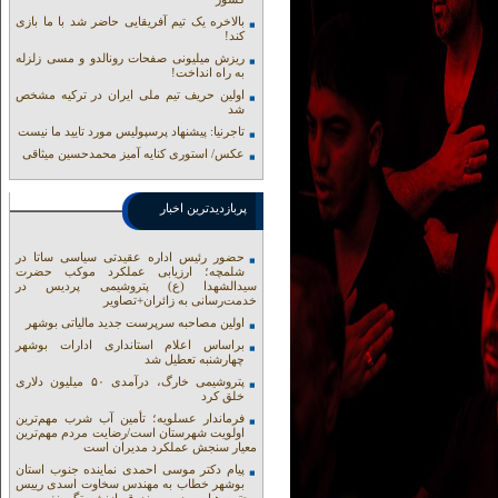
بالاخره یک تیم آفریقایی حاضر شد با ما بازی
کند!
ریزش میلیونی صفحات رونالدو و مسی زلزله
به راه انداخت!
اولین حریف تیم ملی ایران در ترکیه مشخص
شد
تاجرنیا: پیشنهاد پرسپولیس مورد تایید ما نیست
عکس/ استوری کنایه آمیز محمدحسین میثاقی
پربازدیدترین اخبار
حضور رئیس اداره عقیدتی سیاسی ساتا در
شلمچه؛ ارزیابی عملکرد موکب حضرت
سیدالشهدا (ع) پتروشیمی پردیس در
خدمت‌رسانی به زائران+تصاویر
اولین مصاحبه سرپرست جدید مالیاتی بوشهر
براساس اعلام استانداری ادارات بوشهر
چهارشنبه تعطیل شد
پتروشیمی خارگ، درآمدی ۵۰ میلیون دلاری
خلق کرد
فرماندار عسلویه؛ تأمین آب شرب مهم‌ترین
اولویت شهرستان است/رضایت مردم مهم‌ترین
معیار سنجش عملکرد مدیران است
پیام دکتر موسی احمدی نماینده جنوب استان
بوشهر خطاب به مهندس سخاوت اسدی رییس