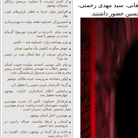
از کندی اینترنت تا سکوت پرسش برانگیز
قانی، سید مهدی رحمتی،
مسولان بوشهر
افزایش تولید خرما به لطف بارش‌های خوب
حسین حضور داشتند.
بهار
آبشیرین‌کن عسلویه هفته دولت به بهره‌برداری
می‌رسد
ثبت دمای ۵۰ درجه در اهرم و خورموج؛ گرمای
شدید در بوشهر تا شنبه
وزیر بهداشت وارد عسلویه شد + عکس
جهش میگو به کیلویی یک میلیون تومان
ماجرای سرقت از خط انتقال نفت در دشتی
چه بود؟
پیام دکتر موسی احمدی نماینده جنوب استان
بوشهر خطاب به مهندس سخاوت اسدی رییس
محترم هیات مدیره صندوق بازنشستگی نفت
اولین مصاحبه سرپرست جدید مالیاتی بوشهر
گرما، کارمندان پارس جنوبی را تعطیل کرد
براساس اعلام استانداری ادارات بوشهر
چهارشنبه تعطیل شد
فرماندار عسلویه؛ تأمین آب شرب مهم‌ترین
اولویت شهرستان است/رضایت مردم مهم‌ترین
معیار سنجش عملکرد مدیران است
مهم‌ترین اخبار استان بوشهر
انتصاب و ارتقاء شایسته عبداله رادمرد در
پتروشیمی جم+تصویر
تاخت و تاز گرما در بوشهر/ دمای «اهرم» به
52 درجه رسید