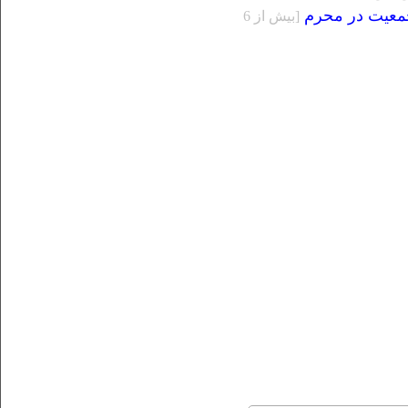
جمعیت در محرم
[بيش از 6