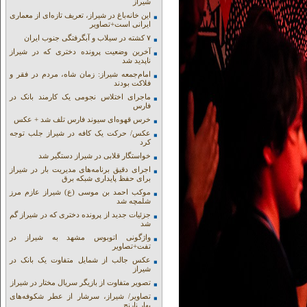
شیراز
این خانه‌باغ در شیراز، تعریف تازه‌ای از معماری
ایرانی است+تصاویر
۷ کشته در سیلاب و آبگرفتگی جنوب ایران
آخرین وضعیت پرونده دختری که در شیراز
ناپدید شد
امام‌جمعه شیراز: زمان شاه، مردم در فقر و
فلاکت بودند
ماجرای اختلاس نجومی یک کارمند بانک در
فارس
خرس قهوه‌ای سیوند فارس تلف شد + عکس
عکس/ حرکت یک کافه در شیراز جلب توجه
کرد
خواستگار قلابی در شیراز دستگیر شد
اجرای دقیق برنامه‌های مدیریت بار در شیراز
برای حفظ پایداری شبکه برق
موکب احمد بن موسی (ع) شیراز عازم مرز
شلمچه شد
جزئیات جدید از پرونده دختری که در شیراز گم
شد
واژگونی اتوبوس مشهد به شیراز در
تفت+تصاویر
عکس جالب از شمایل متفاوت یک بانک در
شیراز
تصویر متفاوت از بازیگر سریال مختار در شیراز
تصاویر/ شیراز، سرشار از عطر شکوفه‌های
بهار نارنج