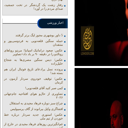
رفتار زشت یک گردشگر در تخت جمشید،
صدای مردم را در آورد!
اخبار ورزشی
5 داور بوشهری مجوز لیگ برتر گرفتند
حمله سنگین قلعه‌نویی به فردوسی‌پور و
منتقدان
عکس: صعود دراماتیک اسپانیا؛ مرینو رویاهای
رونالدو را در دقیقه ۹۰ بر باد داد+تصاویر
عکس/ دیس سنگین مصری‌ها به شجاع
خلیل‌زاده
پرونده نسل پرادعای تاریخ فوتبال ایران هم
بسته شد!
عکس/ توقیف خودروی سردار آزمون در
کرمان
کمی صبر کنید آقای قلعه‌نویی!
تصاویری از حال‌و هوای افتتاحیه جام‌جهانی
۲۰۲۶
چراغ سبز دوباره فرهاد مجیدی به استقلال
افشاگری وکیل بیرانوند از گاف‌ پرسپولیس
عکس/ استوری جدید سردار درباره خط
خوردن از تیم ملی
غم‌انگیزترین روزهای فرهاد مجیدی در خارج از
کشور