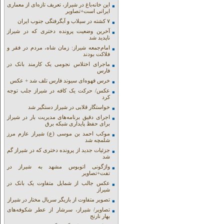
این خانه‌باغ در شیراز، تعریف تازه‌ای از معماری
ایرانی است+تصاویر
۷ کشته در سیلاب و آبگرفتگی جنوب ایران
آخرین وضعیت پرونده دختری که در شیراز
ناپدید شد
امام‌جمعه شیراز: زمان شاه، مردم در فقر و
فلاکت بودند
ماجرای اختلاس نجومی یک کارمند بانک در
فارس
خرس قهوه‌ای سیوند فارس تلف شد + عکس
عکس/ حرکت یک کافه در شیراز جلب توجه
کرد
خواستگار قلابی در شیراز دستگیر شد
اجرای دقیق برنامه‌های مدیریت بار در شیراز
برای حفظ پایداری شبکه برق
موکب احمد بن موسی (ع) شیراز عازم مرز
شلمچه شد
جزئیات جدید از پرونده دختری که در شیراز گم
شد
واژگونی اتوبوس مشهد به شیراز در
تفت+تصاویر
عکس جالب از شمایل متفاوت یک بانک در
شیراز
تصویر متفاوت از بازیگر سریال مختار در شیراز
تصاویر/ شیراز، سرشار از عطر شکوفه‌های
بهار نارنج