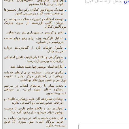
س
[بيش از 4 سال قبل]
واژگونی مینی‌بوس دانش‌آموزان مدرسه
فوتبال در دیّر با ۲۵ مصدوم
هلدینگ پتروپالایش کنگان؛ رکورددار نخستین‌ها
در صنعت نفت، گاز و پتروشیمی کشور
توسعه امکانات و تجهیزات سلامت، بهداشت و
درمان؛ گامی ارزشمند از سوی هلدینگ
پتروپالایش کنگان
تلاش و کوشش در شهرداری بندر دیر+تصاویر
تشکیل کارگروه ویژه برای رفع موانع صنعت
پتروشیمی در عسلویه
عکس/ جزئیات تازه از گمانه‌زنی‌ها درباره
جزیره خارگ
سونوگرافی و OPG پلی‌کلینیک تامین اجتماعی
برازجان به بهره‌برداری رسید
ادارات استان بوشهر چهارشنبه تعطیل شد
پیگیری فرماندار عسلویه برای ارتقای خدمات
درمانی؛ از راه‌اندازی مرکز دیالیز تا تقویت
اورژانس و تکمیل پروژه‌های بهداشتی
تجدید پیمان با آرمان‌های انقلاب در مراسم
باشکوه «آقای شهید ایران» در سواحل
عسلویه+تصویر
نوشادی:شعاردهندگان علیه پزشکیان، قالیباف و
عراقچی شعور سیاسی و اجتماعی ندارند
اوج‌گیری دما و تلاطم خلیج فارس تا دوشنبه
بوشهر داغ‌تر می‌شود/ دیّر رکورد گرما زد!
فعال شدن شبانه پدافند در بوشهر/ اصابت به
حریم نیروگاه اتمی/ آتش سوزی 10 قایق
عسلویه+نصاویر