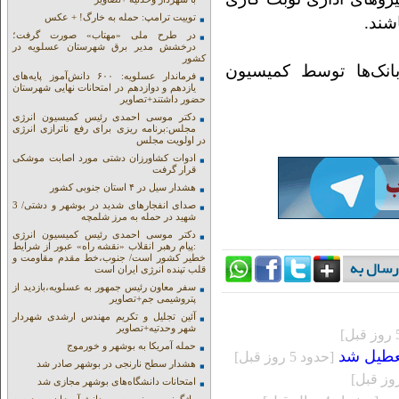
توییت ترامپ: حمله به خارگ! + عکس
شند.
در طرح ملی «مهتاب» صورت گرفت؛
درخشش مدیر برق شهرستان عسلویه در
کشور
نک‌ها توسط کمیسیون
فرماندار عسلویه: ۶۰۰ دانش‌آموز پایه‌های
یازدهم و دوازدهم در امتحانات نهایی شهرستان
حضور داشتند+تصاویر
دکتر موسی احمدی رئیس کمیسیون انرژی
مجلس:برنامه ریزی برای رفع ناترازی انرژی
در اولویت مجلس
ادوات کشاورزان دشتی مورد اصابت موشکی
قرار گرفت
هشدار سیل در ۴ استان جنوبی کشور
صدای انفجارهای شدید در بوشهر و دشتی/ 3
شهید در حمله به مرز شلمچه
دکتر موسی احمدی رئیس کمیسیون انرژی
:پیام رهبر انقلاب «نقشه راه» عبور از شرایط
خطیر کشور است/ جنوب،خط مقدم مقاومت و
قلب تپنده انرژی ایران است
سفر معاون رئیس جمهور به عسلویه،بازدید از
پتروشیمی جم+تصاویر
آئین تجلیل و تکریم مهندس ارشدی شهردار
شهر وحدتیه+تصاویر
حمله آمریکا به بوشهر و خورموج
تعطیل شد
[حدود 5 روز قبل]
هشدار سطح نارنجی در بوشهر صادر شد
امتحانات دانشگاه‌های بوشهر مجازی شد