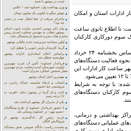
شدید در بوشهر تا شنبه
وزیر بهداشت وارد عسلویه شد + عکس
 ادارات استان و امکان
جهش میگو به کیلویی یک میلیون تومان
ماجرای سرقت از خط انتقال نفت در دشتی
چه بود؟
ت: تا اطلاع ثانوی ساعت
پیام دکتر موسی احمدی نماینده جنوب استان
بوشهر خطاب به مهندس سخاوت اسدی رییس
تان بوشهر از 7 صبح تا ۱۲ و با یک سوم دورکاری کارکنان
محترم هیات مدیره صندوق بازنشستگی نفت
اولین مصاحبه سرپرست جدید مالیاتی بوشهر
گرما، کارمندان پارس جنوبی را تعطیل کرد
فردین اسلامی‌راد در ابلاغیه خود اعلام کرد: بر اساس بخشنامه ۲۴ خرداد
براساس اعلام استانداری ادارات بوشهر
چهارشنبه تعطیل شد
 نحوه فعالیت دستگاه‌های
فرماندار عسلویه؛ تأمین آب شرب مهم‌ترین
هر ساعت کار ادارات این
اولویت شهرستان است/رضایت مردم مهم‌ترین
معیار سنجش عملکرد مدیران است
مهم‌ترین اخبار استان بوشهر
انتصاب و ارتقاء شایسته عبداله رادمرد در
شده: با توجه به شرایط
پتروشیمی جم+تصویر
وم کارکنان دستگاه‌های
تاخت و تاز گرما در بوشهر/ دمای «اهرم» به
52 درجه رسید
ند.
یکی از مدیران کل بوشهر بازداشت شد
با حضور فرماندار عسلویه از طرح پیشگامانه
«نسیم مهر» در عسلویه رونمایی شد
اکز بهداشتی و درمانی،
بازدید رئیس کل دادگستری بوشهر از
پتروپالایش کنگان
دهای عملیاتی دستگاه‌های
نشست ریاست دادگاه عمومی بخش سعدآباد
ا و نیروهای اداری نوبت کاری
با شهردار وحدتیه +تصاویر