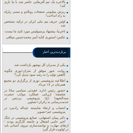
بالاخره یک تیم آفریقایی حاضر شد با ما بازی
کند!
ریزش میلیونی صفحات رونالدو و مسی زلزله
به راه انداخت!
اولین حریف تیم ملی ایران در ترکیه مشخص
شد
تاجرنیا: پیشنهاد پرسپولیس مورد تایید ما نیست
عکس/ استوری کنایه آمیز محمدحسین میثاقی
پربازدیدترین اخبار
یکی از مدیران کل بوشهر بازداشت شد
روایت عبور موفق از بحران؛نوری چگونه
کاهش تولید را به رشد سود تبدیل کرد؟
اطلاعیه پتروشیمی نوری از برگزاری دو مجمع
همزمان در ۱۸ مرداد
حضور رئیس اداره عقیدتی سیاسی ساتا در
شلمچه؛ ارزیابی عملکرد موکب حضرت
سیدالشهدا (ع) پتروشیمی پردیس در
خدمت‌رسانی به زائران+تصاویر
انتصاب و ارتقاء شایسته عبداله رادمرد در
پتروشیمی جم+تصویر
دکتر پیمان اصفهانی: صنایع پتروشیمی در جنگ
اخیر حامی اشتغال و جامعه کارگری بودند /
ارتقای مهارت و توانمندسازی نیروی انسانی باید
در اولویت قرار گیرد