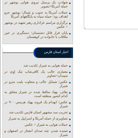
شهادت یک پرسنل نیروی هوایی بوشهر در
حمله آمریکا+تصویر
حملات آمریکا به جنوب و شمال/ بوشهر جزو
اهداف بود/ حمله سپاه به پایگاههای آمریکا
برگزاری مراسم عزاداری رهبر شهید در بوشهر
+ عکس
پایان فرار قاتل دشتستان/ دستگیری در حین
ملاقات با خانواده در کوهستان
اخبار استان فارس
حمله هوایی به شیراز تکذیب شد
معماری جالب یک کافی‌شاپ تیک اِوِی در
سپیدان+تصاویر
عکس/ شمایل جالب و متفاوت بلیت مترو در
شیراز
بقائی: پهپاد ساقط شده در شیراز متعلق به
کدام کشور منطقه است
عکس/ انهدام یک فروند پهپاد هرمس ۹۰۰ در
شیراز
تخریب سد مشهور استان فارس تکذیب شد
تصاویری از حمله آمریکا و اسراییل به شیراز
حملات هوایی به شیراز + عکس
شنیده شدن چند صدای انفجار در اصفهان و
شیراز