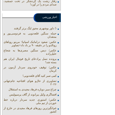
رفتار زشت یک گردشگر در تخت جمشید،
صدای مردم را در آورد!
اخبار ورزشی
5 داور بوشهری مجوز لیگ برتر گرفتند
حمله سنگین قلعه‌نویی به فردوسی‌پور و
منتقدان
عکس: صعود دراماتیک اسپانیا؛ مرینو رویاهای
رونالدو را در دقیقه ۹۰ بر باد داد+تصاویر
عکس/ دیس سنگین مصری‌ها به شجاع
خلیل‌زاده
پرونده نسل پرادعای تاریخ فوتبال ایران هم
بسته شد!
عکس/ توقیف خودروی سردار آزمون در
کرمان
کمی صبر کنید آقای قلعه‌نویی!
تصاویری از حال‌و هوای افتتاحیه جام‌جهانی
۲۰۲۶
چراغ سبز دوباره فرهاد مجیدی به استقلال
افشاگری وکیل بیرانوند از گاف‌ پرسپولیس
عکس/ استوری جدید سردار درباره خط
خوردن از تیم ملی
غم‌انگیزترین روزهای فرهاد مجیدی در خارج از
کشور