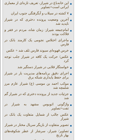
این خانه‌باغ در شیراز، تعریف تازه‌ای از معماری
ایرانی است+تصاویر
۷ کشته در سیلاب و آبگرفتگی جنوب ایران
آخرین وضعیت پرونده دختری که در شیراز
ناپدید شد
امام‌جمعه شیراز: زمان شاه، مردم در فقر و
فلاکت بودند
ماجرای اختلاس نجومی یک کارمند بانک در
فارس
خرس قهوه‌ای سیوند فارس تلف شد + عکس
عکس/ حرکت یک کافه در شیراز جلب توجه
کرد
خواستگار قلابی در شیراز دستگیر شد
اجرای دقیق برنامه‌های مدیریت بار در شیراز
برای حفظ پایداری شبکه برق
موکب احمد بن موسی (ع) شیراز عازم مرز
شلمچه شد
جزئیات جدید از پرونده دختری که در شیراز گم
شد
واژگونی اتوبوس مشهد به شیراز در
تفت+تصاویر
عکس جالب از شمایل متفاوت یک بانک در
شیراز
تصویر متفاوت از بازیگر سریال مختار در شیراز
تصاویر/ شیراز، سرشار از عطر شکوفه‌های
بهار نارنج