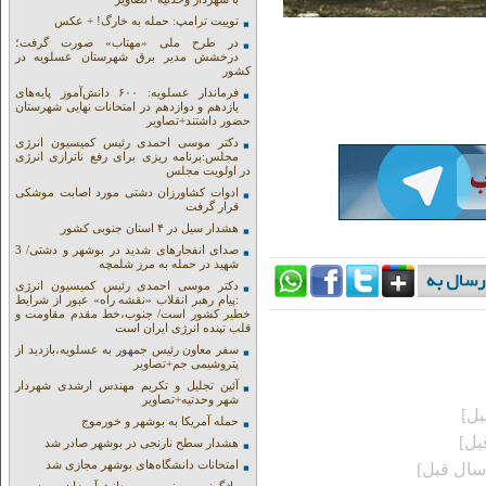
توییت ترامپ: حمله به خارگ! + عکس
در طرح ملی «مهتاب» صورت گرفت؛
درخشش مدیر برق شهرستان عسلویه در
کشور
فرماندار عسلویه: ۶۰۰ دانش‌آموز پایه‌های
یازدهم و دوازدهم در امتحانات نهایی شهرستان
حضور داشتند+تصاویر
دکتر موسی احمدی رئیس کمیسیون انرژی
مجلس:برنامه ریزی برای رفع ناترازی انرژی
در اولویت مجلس
ادوات کشاورزان دشتی مورد اصابت موشکی
قرار گرفت
هشدار سیل در ۴ استان جنوبی کشور
صدای انفجارهای شدید در بوشهر و دشتی/ 3
شهید در حمله به مرز شلمچه
دکتر موسی احمدی رئیس کمیسیون انرژی
:پیام رهبر انقلاب «نقشه راه» عبور از شرایط
خطیر کشور است/ جنوب،خط مقدم مقاومت و
قلب تپنده انرژی ایران است
سفر معاون رئیس جمهور به عسلویه،بازدید از
پتروشیمی جم+تصاویر
آئین تجلیل و تکریم مهندس ارشدی شهردار
شهر وحدتیه+تصاویر
حمله آمریکا به بوشهر و خورموج
هشدار سطح نارنجی در بوشهر صادر شد
امتحانات دانشگاه‌های بوشهر مجازی شد