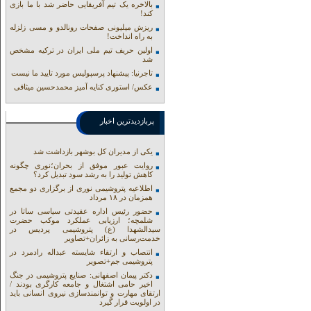
بالاخره یک تیم آفریقایی حاضر شد با ما بازی
کند!
ریزش میلیونی صفحات رونالدو و مسی زلزله
به راه انداخت!
اولین حریف تیم ملی ایران در ترکیه مشخص
شد
تاجرنیا: پیشنهاد پرسپولیس مورد تایید ما نیست
عکس/ استوری کنایه آمیز محمدحسین میثاقی
پربازدیدترین اخبار
یکی از مدیران کل بوشهر بازداشت شد
روایت عبور موفق از بحران؛نوری چگونه
کاهش تولید را به رشد سود تبدیل کرد؟
اطلاعیه پتروشیمی نوری از برگزاری دو مجمع
همزمان در ۱۸ مرداد
حضور رئیس اداره عقیدتی سیاسی ساتا در
شلمچه؛ ارزیابی عملکرد موکب حضرت
سیدالشهدا (ع) پتروشیمی پردیس در
خدمت‌رسانی به زائران+تصاویر
انتصاب و ارتقاء شایسته عبداله رادمرد در
پتروشیمی جم+تصویر
دکتر پیمان اصفهانی: صنایع پتروشیمی در جنگ
اخیر حامی اشتغال و جامعه کارگری بودند /
ارتقای مهارت و توانمندسازی نیروی انسانی باید
در اولویت قرار گیرد