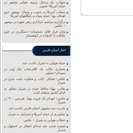
شهادت یک پرسنل نیروی هوایی بوشهر در
حمله آمریکا+تصویر
حملات آمریکا به جنوب و شمال/ بوشهر جزو
اهداف بود/ حمله سپاه به پایگاههای آمریکا
برگزاری مراسم عزاداری رهبر شهید در بوشهر
+ عکس
پایان فرار قاتل دشتستان/ دستگیری در حین
ملاقات با خانواده در کوهستان
اخبار استان فارس
حمله هوایی به شیراز تکذیب شد
معماری جالب یک کافی‌شاپ تیک اِوِی در
سپیدان+تصاویر
عکس/ شمایل جالب و متفاوت بلیت مترو در
شیراز
بقائی: پهپاد ساقط شده در شیراز متعلق به
کدام کشور منطقه است
عکس/ انهدام یک فروند پهپاد هرمس ۹۰۰ در
شیراز
تخریب سد مشهور استان فارس تکذیب شد
تصاویری از حمله آمریکا و اسراییل به شیراز
حملات هوایی به شیراز + عکس
شنیده شدن چند صدای انفجار در اصفهان و
شیراز