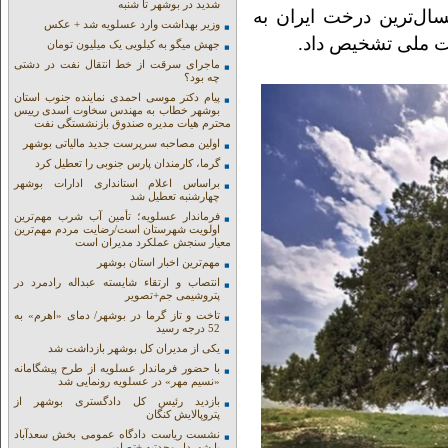
شدید در بوشهر تا شنبه
ل‌ترین درخت ایران به
وزیر بهداشت وارد عسلویه شد + عکس
بت ملی تشخیص داد.
جهش میگو به کیلویی یک میلیون تومان
ماجرای سرقت از خط انتقال نفت در دشتی
چه بود؟
پیام دکتر موسی احمدی نماینده جنوب استان
بوشهر خطاب به مهندس سخاوت اسدی رییس
محترم هیات مدیره صندوق بازنشستگی نفت
اولین مصاحبه سرپرست جدید مالیاتی بوشهر
گرما، کارمندان پارس جنوبی را تعطیل کرد
براساس اعلام استانداری ادارات بوشهر
چهارشنبه تعطیل شد
فرماندار عسلویه؛ تأمین آب شرب مهم‌ترین
اولویت شهرستان است/رضایت مردم مهم‌ترین
معیار سنجش عملکرد مدیران است
مهم‌ترین اخبار استان بوشهر
انتصاب و ارتقاء شایسته عبداله رادمرد در
پتروشیمی جم+تصویر
تاخت و تاز گرما در بوشهر/ دمای «اهرم» به
52 درجه رسید
یکی از مدیران کل بوشهر بازداشت شد
با حضور فرماندار عسلویه از طرح پیشگامانه
«نسیم مهر» در عسلویه رونمایی شد
بازدید رئیس کل دادگستری بوشهر از
پتروپالایش کنگان
نشست ریاست دادگاه عمومی بخش سعدآباد
با شهردار وحدتیه +تصاویر