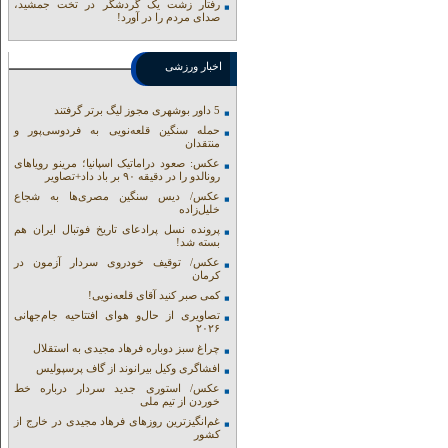
رفتار زشت یک گردشگر در تخت جمشید،
صدای مردم را در آورد!
اخبار ورزشی
5 داور بوشهری مجوز لیگ برتر گرفتند
حمله سنگین قلعه‌نویی به فردوسی‌پور و
منتقدان
عکس: صعود دراماتیک اسپانیا؛ مرینو رویاهای
رونالدو را در دقیقه ۹۰ بر باد داد+تصاویر
عکس/ دیس سنگین مصری‌ها به شجاع
خلیل‌زاده
پرونده نسل پرادعای تاریخ فوتبال ایران هم
بسته شد!
عکس/ توقیف خودروی سردار آزمون در
کرمان
کمی صبر کنید آقای قلعه‌نویی!
تصاویری از حال‌و هوای افتتاحیه جام‌جهانی
۲۰۲۶
چراغ سبز دوباره فرهاد مجیدی به استقلال
افشاگری وکیل بیرانوند از گاف‌ پرسپولیس
عکس/ استوری جدید سردار درباره خط
خوردن از تیم ملی
غم‌انگیزترین روزهای فرهاد مجیدی در خارج از
کشور