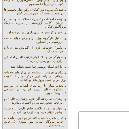
واژگونی مینی‌بوس دانش‌آموزان مدرسه
فوتبال در دیّر با ۲۵ مصدوم
هلدینگ پتروپالایش کنگان؛ رکورددار نخستین‌ها
در صنعت نفت، گاز و پتروشیمی کشور
توسعه امکانات و تجهیزات سلامت، بهداشت و
درمان؛ گامی ارزشمند از سوی هلدینگ
پتروپالایش کنگان
تلاش و کوشش در شهرداری بندر دیر+تصاویر
تشکیل کارگروه ویژه برای رفع موانع صنعت
پتروشیمی در عسلویه
عکس/ جزئیات تازه از گمانه‌زنی‌ها درباره
جزیره خارگ
سونوگرافی و OPG پلی‌کلینیک تامین اجتماعی
برازجان به بهره‌برداری رسید
ادارات استان بوشهر چهارشنبه تعطیل شد
پیگیری فرماندار عسلویه برای ارتقای خدمات
درمانی؛ از راه‌اندازی مرکز دیالیز تا تقویت
اورژانس و تکمیل پروژه‌های بهداشتی
تجدید پیمان با آرمان‌های انقلاب در مراسم
باشکوه «آقای شهید ایران» در سواحل
عسلویه+تصویر
نوشادی:شعاردهندگان علیه پزشکیان، قالیباف و
عراقچی شعور سیاسی و اجتماعی ندارند
اوج‌گیری دما و تلاطم خلیج فارس تا دوشنبه
بوشهر داغ‌تر می‌شود/ دیّر رکورد گرما زد!
فعال شدن شبانه پدافند در بوشهر/ اصابت به
حریم نیروگاه اتمی/ آتش سوزی 10 قایق
عسلویه+نصاویر