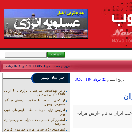
امروز: جمعه 16 مرداد 1405 / Friday 07 Aug 2026
اخبار استان بوشهر
تاريخ انتشار:
22 خرداد 1404 - 09:52
وزیر بهداشت: بیمارستان برازجان تا اوایل
ان
1406 تکمیل می شود
از کندی اینترنت تا سکوت پرسش برانگیز
مسولان بوشهر
افزایش تولید خرما به لطف بارش‌های خوب
ت ایران به نام «ارس مراد»
بهار
آبشیرین‌کن عسلویه هفته دولت به بهره‌برداری
می‌رسد
ثبت دمای ۵۰ درجه در اهرم و خورموج؛ گرمای