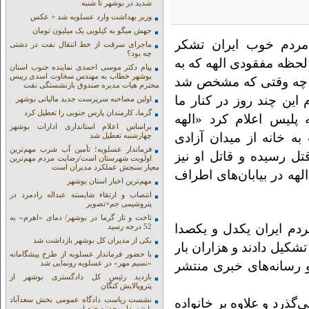
شدید در بوشهر تا شنبه
وزیر بهداشت وارد عسلویه شد + عکس
جهش میگو به کیلویی یک میلیون تومان
 مردم خوب ایران تشکر
ماجرای سرقت از خط انتقال نفت در دشتی
چه بود؟
ز لحظه مفقودی الهه که به
پیام دکتر موسی احمدی نماینده جنوب استان
بوشهر خطاب به مهندس سخاوت اسدی رییس
و چه وقتی که مشخص شد
محترم هیات مدیره صندوق بازنشستگی نفت
این چند روز در کنار ما
اولین مصاحبه سرپرست جدید مالیاتی بوشهر
گرما، کارمندان پارس جنوبی را تعطیل کرد
 پلیس اعلام کرد «الهه
براساس اعلام استانداری ادارات بوشهر
ین بازگشت به خانه از میدان آزادی
چهارشنبه تعطیل شد
فرماندار عسلویه؛ تأمین آب شرب مهم‌ترین
ل رسیده و قاتل او نیز
اولویت شهرستان است/رضایت مردم مهم‌ترین
معیار سنجش عملکرد مدیران است
هه در بیابان‌های اطراف
مهم‌ترین اخبار استان بوشهر
انتصاب و ارتقاء شایسته عبداله رادمرد در
پتروشیمی جم+تصویر
تاخت و تاز گرما در بوشهر/ دمای «اهرم» به
مه مردم ایران یکدل و یکصدا
52 درجه رسید
یکی از مدیران کل بوشهر بازداشت شد
 تشکیل دادند و هزاران بار
با حضور فرماندار عسلویه از طرح پیشگامانه
و رسانه‌های خبری منتشر
«نسیم مهر» در عسلویه رونمایی شد
بازدید رئیس کل دادگستری بوشهر از
پتروپالایش کنگان
نشست ریاست دادگاه عمومی بخش سعدآباد
نش می‌گذرد و علاوه بر خانواده
با شهردار وحدتیه +تصاویر