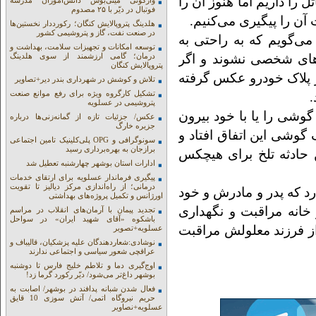
را داریم اما هنوز آن را
واژگونی مینی‌بوس دانش‌آموزان مدرسه
فوتبال در دیّر با ۲۵ مصدوم
آن را پیگیری می‌کنیم.
هلدینگ پتروپالایش کنگان؛ رکورددار نخستین‌ها
در صنعت نفت، گاز و پتروشیمی کشور
 می‌گویم که به راحتی به
توسعه امکانات و تجهیزات سلامت، بهداشت و
های شخصی نشوند و اگر
درمان؛ گامی ارزشمند از سوی هلدینگ
پتروپالایش کنگان
ز پلاک خودرو عکس گرفته
تلاش و کوشش در شهرداری بندر دیر+تصاویر
تشکیل کارگروه ویژه برای رفع موانع صنعت
.
پتروشیمی در عسلویه
وشی را یا با خود بیرون
عکس/ جزئیات تازه از گمانه‌زنی‌ها درباره
جزیره خارگ
ک گوشی این اتفاق افتاد و
سونوگرافی و OPG پلی‌کلینیک تامین اجتماعی
برازجان به بهره‌برداری رسید
 حادثه تلخ برای هیچکس
ادارات استان بوشهر چهارشنبه تعطیل شد
پیگیری فرماندار عسلویه برای ارتقای خدمات
درمانی؛ از راه‌اندازی مرکز دیالیز تا تقویت
رد که پدر و مادرش و خود
اورژانس و تکمیل پروژه‌های بهداشتی
 در خانه مراقبت و نگهداری
تجدید پیمان با آرمان‌های انقلاب در مراسم
باشکوه «آقای شهید ایران» در سواحل
 از فرزند معلولش مراقبت
عسلویه+تصویر
نوشادی:شعاردهندگان علیه پزشکیان، قالیباف و
عراقچی شعور سیاسی و اجتماعی ندارند
اوج‌گیری دما و تلاطم خلیج فارس تا دوشنبه
بوشهر داغ‌تر می‌شود/ دیّر رکورد گرما زد!
فعال شدن شبانه پدافند در بوشهر/ اصابت به
حریم نیروگاه اتمی/ آتش سوزی 10 قایق
عسلویه+نصاویر