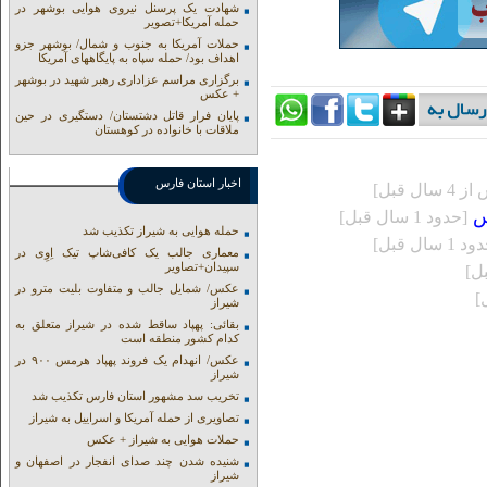
شهادت یک پرسنل نیروی هوایی بوشهر در
حمله آمریکا+تصویر
حملات آمریکا به جنوب و شمال/ بوشهر جزو
اهداف بود/ حمله سپاه به پایگاههای آمریکا
برگزاری مراسم عزاداری رهبر شهید در بوشهر
+ عکس
پایان فرار قاتل دشتستان/ دستگیری در حین
ملاقات با خانواده در کوهستان
اخبار استان فارس
 سال قبل]
س
[حدود 1 سال قبل]
حمله هوایی به شیراز تکذیب شد
 1 سال قبل]
معماری جالب یک کافی‌شاپ تیک اِوِی در
سپیدان+تصاویر
عکس/ شمایل جالب و متفاوت بلیت مترو در
شیراز
بقائی: پهپاد ساقط شده در شیراز متعلق به
کدام کشور منطقه است
عکس/ انهدام یک فروند پهپاد هرمس ۹۰۰ در
شیراز
تخریب سد مشهور استان فارس تکذیب شد
تصاویری از حمله آمریکا و اسراییل به شیراز
حملات هوایی به شیراز + عکس
شنیده شدن چند صدای انفجار در اصفهان و
شیراز