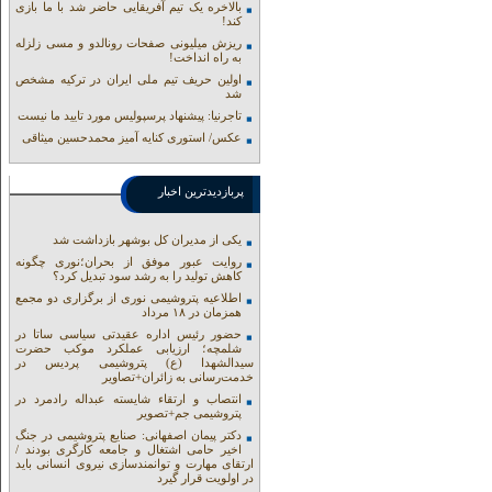
بالاخره یک تیم آفریقایی حاضر شد با ما بازی
کند!
ریزش میلیونی صفحات رونالدو و مسی زلزله
به راه انداخت!
اولین حریف تیم ملی ایران در ترکیه مشخص
شد
تاجرنیا: پیشنهاد پرسپولیس مورد تایید ما نیست
عکس/ استوری کنایه آمیز محمدحسین میثاقی
پربازدیدترین اخبار
یکی از مدیران کل بوشهر بازداشت شد
روایت عبور موفق از بحران؛نوری چگونه
کاهش تولید را به رشد سود تبدیل کرد؟
اطلاعیه پتروشیمی نوری از برگزاری دو مجمع
همزمان در ۱۸ مرداد
حضور رئیس اداره عقیدتی سیاسی ساتا در
شلمچه؛ ارزیابی عملکرد موکب حضرت
سیدالشهدا (ع) پتروشیمی پردیس در
خدمت‌رسانی به زائران+تصاویر
انتصاب و ارتقاء شایسته عبداله رادمرد در
پتروشیمی جم+تصویر
دکتر پیمان اصفهانی: صنایع پتروشیمی در جنگ
اخیر حامی اشتغال و جامعه کارگری بودند /
ارتقای مهارت و توانمندسازی نیروی انسانی باید
در اولویت قرار گیرد