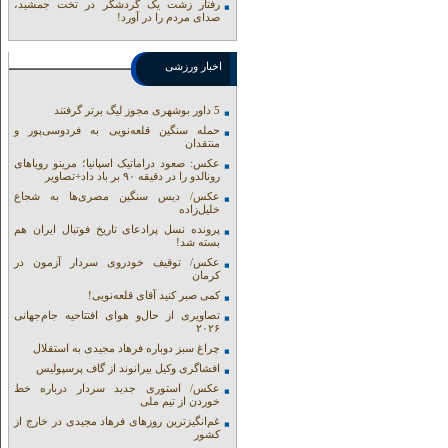
رفتار زشت یک گردشگر در تخت جمشید،
صدای مردم را در آورد!
اخبار ورزشی
5 داور بوشهری مجوز لیگ برتر گرفتند
حمله سنگین قلعه‌نویی به فردوسی‌پور و
منتقدان
عکس: صعود دراماتیک اسپانیا؛ مرینو رویاهای
رونالدو را در دقیقه ۹۰ بر باد داد+تصاویر
عکس/ دیس سنگین مصری‌ها به شجاع
خلیل‌زاده
پرونده نسل پرادعای تاریخ فوتبال ایران هم
بسته شد!
عکس/ توقیف خودروی سردار آزمون در
کرمان
کمی صبر کنید آقای قلعه‌نویی!
تصاویری از حال‌و هوای افتتاحیه جام‌جهانی
۲۰۲۶
چراغ سبز دوباره فرهاد مجیدی به استقلال
افشاگری وکیل بیرانوند از گاف‌ پرسپولیس
عکس/ استوری جدید سردار درباره خط
خوردن از تیم ملی
غم‌انگیزترین روزهای فرهاد مجیدی در خارج از
کشور