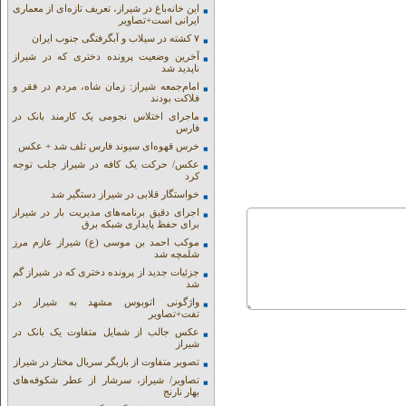
این خانه‌باغ در شیراز، تعریف تازه‌ای از معماری
ایرانی است+تصاویر
۷ کشته در سیلاب و آبگرفتگی جنوب ایران
آخرین وضعیت پرونده دختری که در شیراز
ناپدید شد
امام‌جمعه شیراز: زمان شاه، مردم در فقر و
فلاکت بودند
ماجرای اختلاس نجومی یک کارمند بانک در
فارس
خرس قهوه‌ای سیوند فارس تلف شد + عکس
عکس/ حرکت یک کافه در شیراز جلب توجه
کرد
خواستگار قلابی در شیراز دستگیر شد
اجرای دقیق برنامه‌های مدیریت بار در شیراز
برای حفظ پایداری شبکه برق
موکب احمد بن موسی (ع) شیراز عازم مرز
شلمچه شد
جزئیات جدید از پرونده دختری که در شیراز گم
شد
واژگونی اتوبوس مشهد به شیراز در
تفت+تصاویر
عکس جالب از شمایل متفاوت یک بانک در
شیراز
تصویر متفاوت از بازیگر سریال مختار در شیراز
تصاویر/ شیراز، سرشار از عطر شکوفه‌های
بهار نارنج