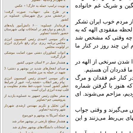
گین و شریک غم خانواده
توییت ترامپ: حمله به خارگ! + عکس
در طرح ملی «مهتاب» صورت گرفت؛
درخشش مدیر برق شهرستان عسلویه در
کشور
از مردم خوب ایران تشکر
فرماندار عسلویه: ۶۰۰ دانش‌آموز پایه‌های
ز لحظه مفقودی الهه که به
یازدهم و دوازدهم در امتحانات نهایی شهرستان
حضور داشتند+تصاویر
و چه وقتی که مشخص شد
دکتر موسی احمدی رئیس کمیسیون انرژی
مجلس:برنامه ریزی برای رفع ناترازی انرژی
این چند روز در کنار ما
در اولویت مجلس
ادوات کشاورزان دشتی مورد اصابت موشکی
قرار گرفت
دا شدن سرنخی از الهه در
هشدار سیل در ۴ استان جنوبی کشور
 ما قدردان آن هستیم.
صدای انفجارهای شدید در بوشهر و دشتی/ 3
شهید در حمله به مرز شلمچه
در کنار غم فقدان و مرگ
دکتر موسی احمدی رئیس کمیسیون انرژی
:پیام رهبر انقلاب «نقشه راه» عبور از شرایط
که هنوز با گرفتن شماره
خطیر کشور است/ جنوب،خط مقدم مقاومت و
قلب تپنده انرژی ایران است
ودیم، مزاحم می‌شوند. ای
سفر معاون رئیس جمهور به عسلویه،بازدید از
پتروشیمی جم+تصاویر
آئین تجلیل و تکریم مهندس ارشدی شهردار
اس می‌گیرند و وقتی جواب
شهر وحدتیه+تصاویر
حمله آمریکا به بوشهر و خورموج
ی بی‌ربط می‌زنند و این
هشدار سطح نارنجی در بوشهر صادر شد
امتحانات دانشگاه‌های بوشهر مجازی شد