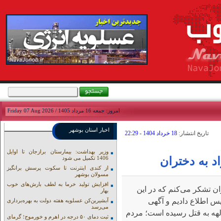
امروز: جمعه 16 مرداد 1405 / Friday 07 Aug 2026
اخبار استان بوشهر
تاريخ انتشار:
18 خرداد 1404 - 22:29
وزیر بهداشت: بیمارستان برازجان تا اوایل
د به دختران
1406 تکمیل می شود
از کندی اینترنت تا سکوت پرسش برانگیز
مسولان بوشهر
افزایش تولید خرما به لطف بارش‌های خوب
ان تشکر می‌کنم که در این
بهار
لیس اطلاع دادیم و آگهی
آبشیرین‌کن عسلویه هفته دولت به بهره‌برداری
می‌رسد
هه به قتل رسیده است؛ مردم
ثبت دمای ۵۰ درجه در اهرم و خورموج؛ گرمای