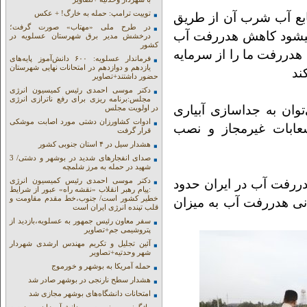
توییت ترامپ: حمله به خارگ! + عکس
ابع آب شرب آن از طریق
در طرح ملی «مهتاب» صورت گرفت؛
 میشود کاهش هدررفت آب
درخشش مدیر برق شهرستان عسلویه در
کشور
هدررفت ما را از سرمایه
فرماندار عسلویه: ۶۰۰ دانش‌آموز پایه‌های
یازدهم و دوازدهم در امتحانات نهایی شهرستان
ند
حضور داشتند+تصاویر
دکتر موسی احمدی رئیس کمیسیون انرژی
مجلس:برنامه ریزی برای رفع ناترازی انرژی
ان به جداسازی آبیاری
در اولویت مجلس
ادوات کشاورزان دشتی مورد اصابت موشکی
عابات غیرمجاز و نصب
قرار گرفت
هشدار سیل در ۴ استان جنوبی کشور
صدای انفجارهای شدید در بوشهر و دشتی/ 3
شهید در حمله به مرز شلمچه
دکتر موسی احمدی رئیس کمیسیون انرژی
ررفت آب در ایران حدود
:پیام رهبر انقلاب «نقشه راه» عبور از شرایط
خطیر کشور است/ جنوب،خط مقدم مقاومت و
انی هدررفت آب به میزان
قلب تپنده انرژی ایران است
سفر معاون رئیس جمهور به عسلویه،بازدید از
پتروشیمی جم+تصاویر
آئین تجلیل و تکریم مهندس ارشدی شهردار
شهر وحدتیه+تصاویر
حمله آمریکا به بوشهر و خورموج
هشدار سطح نارنجی در بوشهر صادر شد
امتحانات دانشگاه‌های بوشهر مجازی شد