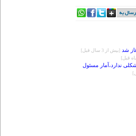
غاز شد
[بيش از 3 سال قبل]
کلی ندارد،آمار مسئول