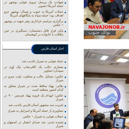
شهادت یک پرسنل نیروی هوایی بوشهر در
حمله آمریکا+تصویر
حملات آمریکا به جنوب و شمال/ بوشهر جزو
اهداف بود/ حمله سپاه به پایگاههای آمریکا
برگزاری مراسم عزاداری رهبر شهید در بوشهر
+ عکس
پایان فرار قاتل دشتستان/ دستگیری در حین
ملاقات با خانواده در کوهستان
اخبار استان فارس
حمله هوایی به شیراز تکذیب شد
معماری جالب یک کافی‌شاپ تیک اِوِی در
سپیدان+تصاویر
عکس/ شمایل جالب و متفاوت بلیت مترو در
شیراز
بقائی: پهپاد ساقط شده در شیراز متعلق به
کدام کشور منطقه است
عکس/ انهدام یک فروند پهپاد هرمس ۹۰۰ در
شیراز
تخریب سد مشهور استان فارس تکذیب شد
تصاویری از حمله آمریکا و اسراییل به شیراز
حملات هوایی به شیراز + عکس
شنیده شدن چند صدای انفجار در اصفهان و
شیراز