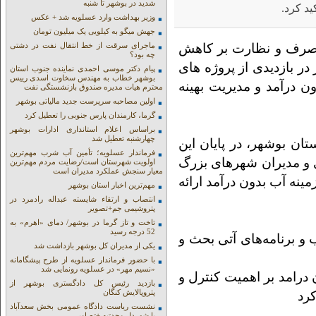
شدید در بوشهر تا شنبه
د کرد.
وزیر بهداشت وارد عسلویه شد + عکس
جهش میگو به کیلویی یک میلیون تومان
مصرف و نظارت بر کاهش
ماجرای سرقت از خط انتقال نفت در دشتی
چه بود؟
بازدیدی از پروژه های
پیام دکتر موسی احمدی نماینده جنوب استان
بوشهر خطاب به مهندس سخاوت اسدی رییس
ن درآمد و مدیریت بهینه
محترم هیات مدیره صندوق بازنشستگی نفت
اولین مصاحبه سرپرست جدید مالیاتی بوشهر
گرما، کارمندان پارس جنوبی را تعطیل کرد
براساس اعلام استانداری ادارات بوشهر
چهارشنبه تعطیل شد
ن بوشهر، در پایان این
فرماندار عسلویه؛ تأمین آب شرب مهم‌ترین
ی و مدیران شهرهای بزرگ
اولویت شهرستان است/رضایت مردم مهم‌ترین
معیار سنجش عملکرد مدیران است
ینه آب بدون درآمد ارائه
مهم‌ترین اخبار استان بوشهر
انتصاب و ارتقاء شایسته عبداله رادمرد در
پتروشیمی جم+تصویر
تاخت و تاز گرما در بوشهر/ دمای «اهرم» به
52 درجه رسید
 برنامه‌های آتی بحث و
یکی از مدیران کل بوشهر بازداشت شد
با حضور فرماندار عسلویه از طرح پیشگامانه
«نسیم مهر» در عسلویه رونمایی شد
درامد بر اهمیت کنترل و
بازدید رئیس کل دادگستری بوشهر از
پتروپالایش کنگان
رد
نشست ریاست دادگاه عمومی بخش سعدآباد
با شهردار وحدتیه +تصاویر