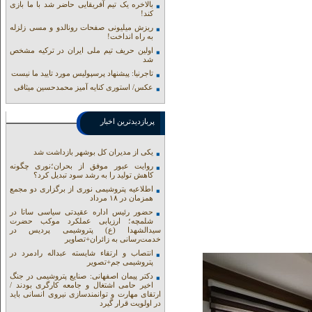
بالاخره یک تیم آفریقایی حاضر شد با ما بازی
کند!
ریزش میلیونی صفحات رونالدو و مسی زلزله
به راه انداخت!
اولین حریف تیم ملی ایران در ترکیه مشخص
شد
تاجرنیا: پیشنهاد پرسپولیس مورد تایید ما نیست
عکس/ استوری کنایه آمیز محمدحسین میثاقی
پربازدیدترین اخبار
یکی از مدیران کل بوشهر بازداشت شد
روایت عبور موفق از بحران؛نوری چگونه
کاهش تولید را به رشد سود تبدیل کرد؟
اطلاعیه پتروشیمی نوری از برگزاری دو مجمع
همزمان در ۱۸ مرداد
حضور رئیس اداره عقیدتی سیاسی ساتا در
شلمچه؛ ارزیابی عملکرد موکب حضرت
سیدالشهدا (ع) پتروشیمی پردیس در
خدمت‌رسانی به زائران+تصاویر
انتصاب و ارتقاء شایسته عبداله رادمرد در
پتروشیمی جم+تصویر
دکتر پیمان اصفهانی: صنایع پتروشیمی در جنگ
اخیر حامی اشتغال و جامعه کارگری بودند /
ارتقای مهارت و توانمندسازی نیروی انسانی باید
در اولویت قرار گیرد