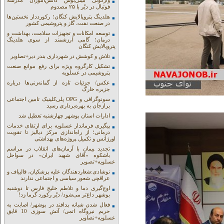
واژگونی مینی‌بوس دانش‌آموزان مدرسه
فوتبال در دیّر با ۲۵ مصدوم
هلدینگ پتروپالایش کنگان؛ رکورددار نخستین‌ها
در صنعت نفت، گاز و پتروشیمی کشور
توسعه امکانات و تجهیزات سلامت، بهداشت و
درمان؛ گامی ارزشمند از سوی هلدینگ
پتروپالایش کنگان
تلاش و کوشش در شهرداری بندر دیر+تصاویر
تشکیل کارگروه ویژه برای رفع موانع صنعت
پتروشیمی در عسلویه
عکس/ جزئیات تازه از گمانه‌زنی‌ها درباره
جزیره خارگ
سونوگرافی و OPG پلی‌کلینیک تامین اجتماعی
برازجان به بهره‌برداری رسید
ادارات استان بوشهر چهارشنبه تعطیل شد
پیگیری فرماندار عسلویه برای ارتقای خدمات
درمانی؛ از راه‌اندازی مرکز دیالیز تا تقویت
اورژانس و تکمیل پروژه‌های بهداشتی
تجدید پیمان با آرمان‌های انقلاب در مراسم
باشکوه «آقای شهید ایران» در سواحل
عسلویه+تصویر
نوشادی:شعاردهندگان علیه پزشکیان، قالیباف و
عراقچی شعور سیاسی و اجتماعی ندارند
اوج‌گیری دما و تلاطم خلیج فارس تا دوشنبه
بوشهر داغ‌تر می‌شود/ دیّر رکورد گرما زد!
فعال شدن شبانه پدافند در بوشهر/ اصابت به
حریم نیروگاه اتمی/ آتش سوزی 10 قایق
عسلویه+نصاویر