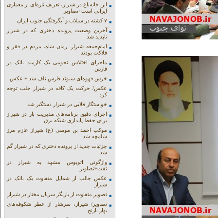
این خانه‌باغ در شیراز، تعریف تازه‌ای از معماری
ایرانی است+تصاویر
۷ کشته در سیلاب و آبگرفتگی جنوب ایران
آخرین وضعیت پرونده دختری که در شیراز
ناپدید شد
امام‌جمعه شیراز: زمان شاه، مردم در فقر و
فلاکت بودند
ماجرای اختلاس نجومی یک کارمند بانک در
فارس
خرس قهوه‌ای سیوند فارس تلف شد + عکس
عکس/ حرکت یک کافه در شیراز جلب توجه
کرد
خواستگار قلابی در شیراز دستگیر شد
اجرای دقیق برنامه‌های مدیریت بار در شیراز
برای حفظ پایداری شبکه برق
موکب احمد بن موسی (ع) شیراز عازم مرز
شلمچه شد
جزئیات جدید از پرونده دختری که در شیراز گم
شد
واژگونی اتوبوس مشهد به شیراز در
تفت+تصاویر
عکس جالب از شمایل متفاوت یک بانک در
شیراز
تصویر متفاوت از بازیگر سریال مختار در شیراز
تصاویر/ شیراز، سرشار از عطر شکوفه‌های
بهار نارنج