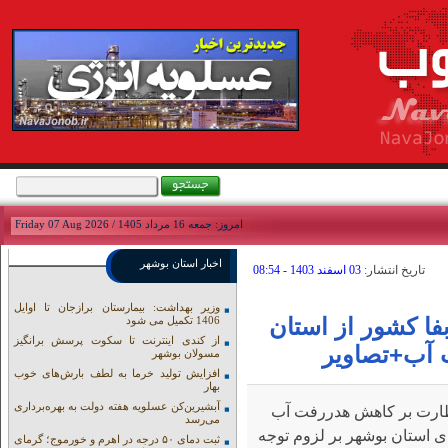
امروز: جمعه 16 مرداد 1405 / Friday 07 Aug 2026
اخبار استان بوشهر
تاريخ انتشار:
03 اسفند 1403 - 08:54
وزیر بهداشت: بیمارستان برازجان تا اوایل
فا کشور از استان
1406 تکمیل می شود
از کندی اینترنت تا سکوت پرسش برانگیز
 آب+تصاویر
مسولان بوشهر
افزایش تولید خرما به لطف بارش‌های خوب
بهار
آبشیرین‌کن عسلویه هفته دولت به بهره‌برداری
ظارت بر کاهش هدررفت آب
می‌رسد
 استان بوشهر بر لزوم توجه
ثبت دمای ۵۰ درجه در اهرم و خورموج؛ گرمای