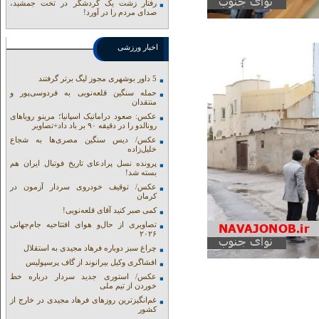
رفتار زشت یک گردشگر در تخت جمشید،
صدای مردم را در آورد!
اخبار ورزشی
5 داور بوشهری مجوز لیگ برتر گرفتند
حمله سنگین قلعه‌نویی به فردوسی‌پور و
منتقدان
عکس: صعود دراماتیک اسپانیا؛ مرینو رویاهای
رونالدو را در دقیقه ۹۰ بر باد داد+تصاویر
عکس/ دیس سنگین مصری‌ها به شجاع
خلیل‌زاده
پرونده نسل پرادعای تاریخ فوتبال ایران هم
بسته شد!
عکس/ توقیف خودروی سردار آزمون در
کرمان
کمی صبر کنید آقای قلعه‌نویی!
تصاویری از حال‌و هوای افتتاحیه جام‌جهانی
۲۰۲۶
چراغ سبز دوباره فرهاد مجیدی به استقلال
افشاگری وکیل بیرانوند از گاف‌ پرسپولیس
عکس/ استوری جدید سردار درباره خط
خوردن از تیم ملی
غم‌انگیزترین روزهای فرهاد مجیدی در خارج از
کشور