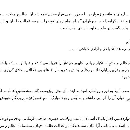
سازمان منطقه ويژه پارس با صدور پیامی فرارسیدن نیمه شعبان، سالروز میلاد مسع
هفته گرامیداشت سربازان گمنام امام زمان(عج) را به همه عدالت طلبان و آزا
تهنیت گفت.
در پیام سخاوت اسدی آمده است:
یم
طلبی، عدالتخواهی و آزادی خواهی است.
 ظلم و ستمِ استکبار جهانی، ظهور حجتش را فریاد می کشد و تنها اوست که با قد
 زور و تزویر پایان داده و رهایی بخش بشریت از بندهای بی عدالتی، اخلاق گریزی، د
 بود.
ست. امید به نور و روشنی. امید به آینده ای بهتر. روزیست که مستضعفینِ عالم به ام
ِ جهان آن را گرامی داشته و به یُمن وجود مبارکِ امامِ عصر(عج)، پروردگارِ خویش 
دوازدهمین اختر تابناک آسمان امامت و ولایت، حضرت صاحب الزمان، مهدی موعود(ع
اب اسلامی، تمامی آزادگان، ستمدیدگان و عدالت طلبان جهان، مسلمانان عالم و مر