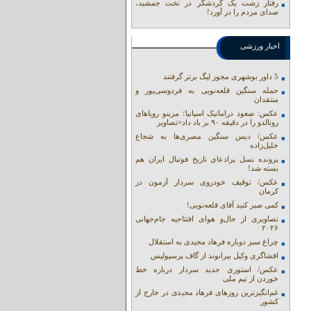
رفتار زشت یک گردشگر در تخت جمشید،
صدای مردم را در آورد!
اخبار ورزشی
5 داور بوشهری مجوز لیگ برتر گرفتند
حمله سنگین قلعه‌نویی به فردوسی‌پور و
منتقدان
عکس: صعود دراماتیک اسپانیا؛ مرینو رویاهای
رونالدو را در دقیقه ۹۰ بر باد داد+تصاویر
عکس/ دیس سنگین مصری‌ها به شجاع
خلیل‌زاده
پرونده نسل پرادعای تاریخ فوتبال ایران هم
بسته شد!
عکس/ توقیف خودروی سردار آزمون در
کرمان
کمی صبر کنید آقای قلعه‌نویی!
تصاویری از حال‌و هوای افتتاحیه جام‌جهانی
۲۰۲۶
چراغ سبز دوباره فرهاد مجیدی به استقلال
افشاگری وکیل بیرانوند از گاف‌ پرسپولیس
عکس/ استوری جدید سردار درباره خط
خوردن از تیم ملی
غم‌انگیزترین روزهای فرهاد مجیدی در خارج از
کشور