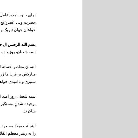
نوای جنوب:
مدیرعامل 
حضرت ولی عصر(عج) و 
خواهان جهان تبریک و 
بسم الله الرحمن ال ح
نیمه شعبان، روز حق 
انسان معاصر خسته از
مبارکش بر قرن ها زر و
ستیزی و ناامیدی خواهد
نیمه شعبان روز امید ا
برچیده شدنِ مستکبرین
شاکرند.
اینجانب میلاد مسعود 
را به رهبر معظم انقل