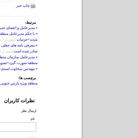
چاپ خبر
مرتبط:
»
مدیرعامل و اعضای جدید
»
با حکم مدیرعامل منطقه
شدند+جزئیات
[بيش از 3 سال قبل]
»
معرفی نامه های جعلی م
صادر شده است
[بيش از 2 سال قبل]
»
مدیرعامل سازمان منطقه
منطقه صورت گیرد+تصوی
»
مهندس سخاوت اسدی: رکوردِ تولید ۷۱۲ میلیون متر
برچسب ها:
منطقه ویژه پارس جنوبی
نظرات کاربران
ارسال نظر
نام: