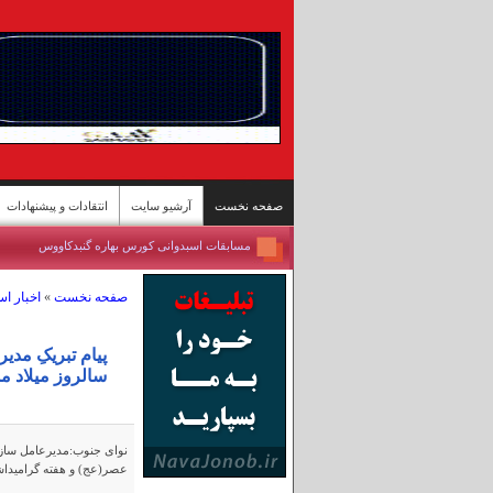
صفحه نخست
آرشیو سایت
انتقادات و پیشنهادات
مسابقات اسبدوانی کورس بهاره گنبدکاووس
برداشت برنج از شالیزارهای شمال - سوادکوه
صفحه نخست
»
اخبار ا
تازه‌ترین وضعیت تنگه هرمز
ییلاقات سوادکوه؛ پناهگاه خنک در اوج گرمای تابستا
مسابقات کشتی سنتی لوچو - روستای چرات
پیام تبریکِ مد
سالروز میلاد 
روستای گردشگری قلات - شیراز
پل محور «رودان - بندرعباس» پس حمله آمریکا
بندرعباس جان ایران
نوای جنوب:
مدیرعامل سازم
مسافران دریاچه «زنده» ارومیه
عصر(عج) و هفته گرامیداش
گرمای تابستان به مازندران رسید