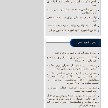
بالاخره یک تیم آفریقایی حاضر شد با ما بازی
کند!
ریزش میلیونی صفحات رونالدو و مسی زلزله
به راه انداخت!
اولین حریف تیم ملی ایران در ترکیه مشخص
شد
تاجرنیا: پیشنهاد پرسپولیس مورد تایید ما نیست
عکس/ استوری کنایه آمیز محمدحسین میثاقی
پربازدیدترین اخبار
یکی از مدیران کل بوشهر بازداشت شد
اطلاعیه پتروشیمی نوری از برگزاری دو مجمع
همزمان در ۱۸ مرداد
روایت عبور موفق از بحران؛نوری چگونه
کاهش تولید را به رشد سود تبدیل کرد؟
حضور رئیس اداره عقیدتی سیاسی ساتا در
شلمچه؛ ارزیابی عملکرد موکب حضرت
سیدالشهدا (ع) پتروشیمی پردیس در
خدمت‌رسانی به زائران+تصاویر
انتصاب و ارتقاء شایسته عبداله رادمرد در
پتروشیمی جم+تصویر
دکتر پیمان اصفهانی: صنایع پتروشیمی در جنگ
اخیر حامی اشتغال و جامعه کارگری بودند /
ارتقای مهارت و توانمندسازی نیروی انسانی باید
در اولویت قرار گیرد