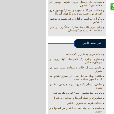
شهادت یک پرسنل نیروی هوایی بوشهر در
حمله آمریکا+تصویر
حملات آمریکا به جنوب و شمال/ بوشهر جزو
اهداف بود/ حمله سپاه به پایگاههای آمریکا
برگزاری مراسم عزاداری رهبر شهید در بوشهر
+ عکس
پایان فرار قاتل دشتستان/ دستگیری در حین
ملاقات با خانواده در کوهستان
اخبار استان فارس
حمله هوایی به شیراز تکذیب شد
معماری جالب یک کافی‌شاپ تیک اِوِی در
سپیدان+تصاویر
عکس/ شمایل جالب و متفاوت بلیت مترو در
شیراز
بقائی: پهپاد ساقط شده در شیراز متعلق به
کدام کشور منطقه است
عکس/ انهدام یک فروند پهپاد هرمس ۹۰۰ در
شیراز
تخریب سد مشهور استان فارس تکذیب شد
تصاویری از حمله آمریکا و اسراییل به شیراز
حملات هوایی به شیراز + عکس
شنیده شدن چند صدای انفجار در اصفهان و
شیراز