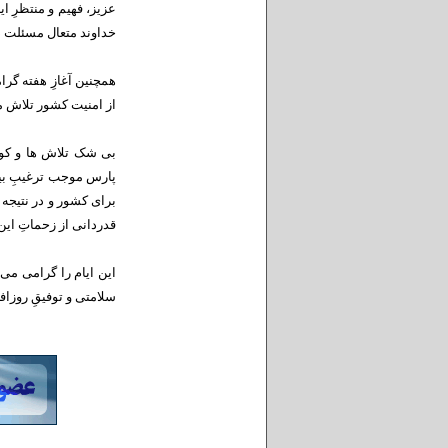
عزیز، فهیم و منتظرِ 
خداوند متعال مسئلت د
همچنین آغازِ هفته گر
از امنیت کشور تلاش م
بی شک تلاش ها و کو
پارس موجب ترغیبِ بیش
برای کشور و در نتیجه
قدردانی از زحماتِ این
این ایام را گرامی می
سلامتی و توفیقِ روزا