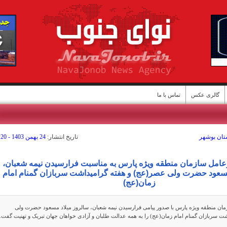
گالری عکس
تماس با ما
ستان بوشهر
تاريخ انتشار:
24 بهمن 1403 - 14:20
ن
یرعامل سازمان منطقه ویژه پارس به مناسبت فرارسیدن نیمه شعبان،
مسعود حضرت ولی عصر(عج) و هفته گرامیداشت سربازان گمنام امام
زمان(عج)
ان منطقه ويژه پارس با صدور پیامی فرارسیدن نیمه شعبان، سالروز میلاد مسعود حضرت ولی
ت سربازان گمنام امام زمان(عج) را به همه عدالت طلبان و آزادی خواهان جهان تبریک و تهنیت گفت