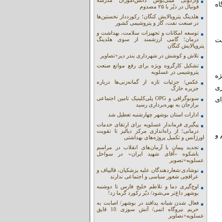
واژگونی مینی‌بوس دانش‌آموزان مدرسه
اه
فوتبال در دیّر با ۲۵ مصدوم
هلدینگ پتروپالایش کنگان؛ رکورددار نخستین‌ها
در صنعت نفت، گاز و پتروشیمی کشور
توسعه امکانات و تجهیزات سلامت، بهداشت و
ظت
درمان؛ گامی ارزشمند از سوی هلدینگ
پتروپالایش کنگان
تلاش و کوشش در شهرداری بندر دیر+تصاویر
تشکیل کارگروه ویژه برای رفع موانع صنعت
پتروشیمی در عسلویه
ژه
عکس/ جزئیات تازه از گمانه‌زنی‌ها درباره
ری
جزیره خارگ
سونوگرافی و OPG پلی‌کلینیک تامین اجتماعی
ای
برازجان به بهره‌برداری رسید
ادارات استان بوشهر چهارشنبه تعطیل شد
پیگیری فرماندار عسلویه برای ارتقای خدمات
درمانی؛ از راه‌اندازی مرکز دیالیز تا تقویت
 و
اورژانس و تکمیل پروژه‌های بهداشتی
تجدید پیمان با آرمان‌های انقلاب در مراسم
باشکوه «آقای شهید ایران» در سواحل
عسلویه+تصویر
نوشادی:شعاردهندگان علیه پزشکیان، قالیباف و
عراقچی شعور سیاسی و اجتماعی ندارند
اوج‌گیری دما و تلاطم خلیج فارس تا دوشنبه
بوشهر داغ‌تر می‌شود/ دیّر رکورد گرما زد!
فعال شدن شبانه پدافند در بوشهر/ اصابت به
حریم نیروگاه اتمی/ آتش سوزی 10 قایق
عسلویه+نصاویر