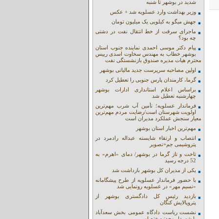
شدید در بوشهر تا شنبه
وزیر بهداشت وارد عسلویه شد + عکس
جهش میگو به کیلویی یک میلیون تومان
ماجرای سرقت از خط انتقال نفت در دشتی
چه بود؟
پیام دکتر موسی احمدی نماینده جنوب استان
بوشهر خطاب به مهندس سخاوت اسدی رییس
محترم هیات مدیره صندوق بازنشستگی نفت
اولین مصاحبه سرپرست جدید مالیاتی بوشهر
گرما، کارمندان پارس جنوبی را تعطیل کرد
براساس اعلام استانداری ادارات بوشهر
چهارشنبه تعطیل شد
فرماندار عسلویه؛ تأمین آب شرب مهم‌ترین
اولویت شهرستان است/رضایت مردم مهم‌ترین
معیار سنجش عملکرد مدیران است
مهم‌ترین اخبار استان بوشهر
انتصاب و ارتقاء شایسته عبداله رادمرد در
پتروشیمی جم+تصویر
تاخت و تاز گرما در بوشهر/ دمای «اهرم» به
52 درجه رسید
یکی از مدیران کل بوشهر بازداشت شد
با حضور فرماندار عسلویه از طرح پیشگامانه
«نسیم مهر» در عسلویه رونمایی شد
بازدید رئیس کل دادگستری بوشهر از
پتروپالایش کنگان
نشست ریاست دادگاه عمومی بخش سعدآباد
با شهردار وحدتیه +تصاویر