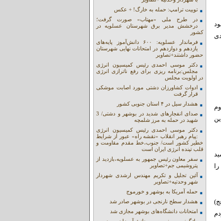
توییت ترامپ: حمله به خارگ! + عکس
در طرح ملی «مهتاب» صورت گرفت؛
ود
درخشش مدیر برق شهرستان عسلویه در
کشور
دی
فرماندار عسلویه: ۶۰۰ دانش‌آموز پایه‌های
یازدهم و دوازدهم در امتحانات نهایی شهرستان
حضور داشتند+تصاویر
دکتر موسی احمدی رئیس کمیسیون انرژی
مجلس:برنامه ریزی برای رفع ناترازی انرژی
در اولویت مجلس
ادوات کشاورزان دشتی مورد اصابت موشکی
قرار گرفت
هشدار سیل در ۴ استان جنوبی کشور
وم
صدای انفجارهای شدید در بوشهر و دشتی/ 3
ین
شهید در حمله به مرز شلمچه
دکتر موسی احمدی رئیس کمیسیون انرژی
:پیام رهبر انقلاب «نقشه راه» عبور از شرایط
خطیر کشور است/ جنوب،خط مقدم مقاومت و
قلب تپنده انرژی ایران است
ید
سفر معاون رئیس جمهور به عسلویه،بازدید از
را
پتروشیمی جم+تصاویر
آئین تجلیل و تکریم مهندس ارشدی شهردار
شهر وحدتیه+تصاویر
حمله آمریکا به بوشهر و خورموج
ج)
هشدار سطح نارنجی در بوشهر صادر شد
امتحانات دانشگاه‌های بوشهر مجازی شد
دم