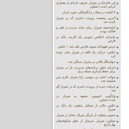
این خانه‌باغ در شیراز، تعریف تازه‌ای از معماری
ایرانی است+تصاویر
۷ کشته در سیلاب و آبگرفتگی جنوب ایران
آخرین وضعیت پرونده دختری که در شیراز
ناپدید شد
امام‌جمعه شیراز: زمان شاه، مردم در فقر و
فلاکت بودند
ماجرای اختلاس نجومی یک کارمند بانک در
فارس
خرس قهوه‌ای سیوند فارس تلف شد + عکس
عکس/ حرکت یک کافه در شیراز جلب توجه
کرد
خواستگار قلابی در شیراز دستگیر شد
اجرای دقیق برنامه‌های مدیریت بار در شیراز
برای حفظ پایداری شبکه برق
موکب احمد بن موسی (ع) شیراز عازم مرز
شلمچه شد
جزئیات جدید از پرونده دختری که در شیراز گم
شد
واژگونی اتوبوس مشهد به شیراز در
تفت+تصاویر
عکس جالب از شمایل متفاوت یک بانک در
شیراز
تصویر متفاوت از بازیگر سریال مختار در شیراز
تصاویر/ شیراز، سرشار از عطر شکوفه‌های
بهار نارنج