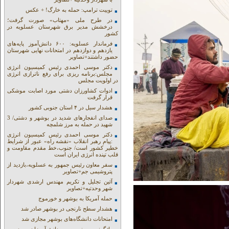
توییت ترامپ: حمله به خارگ! + عکس
در طرح ملی «مهتاب» صورت گرفت؛
درخشش مدیر برق شهرستان عسلویه در
کشور
فرماندار عسلویه: ۶۰۰ دانش‌آموز پایه‌های
یازدهم و دوازدهم در امتحانات نهایی شهرستان
حضور داشتند+تصاویر
دکتر موسی احمدی رئیس کمیسیون انرژی
مجلس:برنامه ریزی برای رفع ناترازی انرژی
در اولویت مجلس
ادوات کشاورزان دشتی مورد اصابت موشکی
قرار گرفت
هشدار سیل در ۴ استان جنوبی کشور
صدای انفجارهای شدید در بوشهر و دشتی/ 3
شهید در حمله به مرز شلمچه
دکتر موسی احمدی رئیس کمیسیون انرژی
:پیام رهبر انقلاب «نقشه راه» عبور از شرایط
خطیر کشور است/ جنوب،خط مقدم مقاومت و
قلب تپنده انرژی ایران است
سفر معاون رئیس جمهور به عسلویه،بازدید از
پتروشیمی جم+تصاویر
آئین تجلیل و تکریم مهندس ارشدی شهردار
شهر وحدتیه+تصاویر
حمله آمریکا به بوشهر و خورموج
هشدار سطح نارنجی در بوشهر صادر شد
امتحانات دانشگاه‌های بوشهر مجازی شد