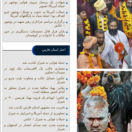
شهادت یک پرسنل نیروی هوایی بوشهر در
حمله آمریکا+تصویر
حملات آمریکا به جنوب و شمال/ بوشهر جزو
اهداف بود/ حمله سپاه به پایگاههای آمریکا
برگزاری مراسم عزاداری رهبر شهید در بوشهر
+ عکس
پایان فرار قاتل دشتستان/ دستگیری در حین
ملاقات با خانواده در کوهستان
اخبار استان فارس
حمله هوایی به شیراز تکذیب شد
معماری جالب یک کافی‌شاپ تیک اِوِی در
سپیدان+تصاویر
عکس/ شمایل جالب و متفاوت بلیت مترو در
شیراز
بقائی: پهپاد ساقط شده در شیراز متعلق به
کدام کشور منطقه است
عکس/ انهدام یک فروند پهپاد هرمس ۹۰۰ در
شیراز
تخریب سد مشهور استان فارس تکذیب شد
تصاویری از حمله آمریکا و اسراییل به شیراز
حملات هوایی به شیراز + عکس
شنیده شدن چند صدای انفجار در اصفهان و
شیراز