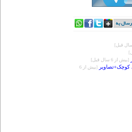
ر
[بيش از 6 سال قبل]
ی کوچک+تصاویر
[بيش از 6