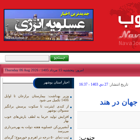
امروز: پنجشنبه 15 مرداد 1405 / Thursday 06 Aug 2026
اخبار استان بوشهر
تاريخ انتشار:
27 دي 1403 - 16:37
وزیر بهداشت: بیمارستان برازجان تا اوایل
جهان در هند
1406 تکمیل می شود
از کندی اینترنت تا سکوت پرسش برانگیز
مسولان بوشهر
افزایش تولید خرما به لطف بارش‌های خوب
بهار
آبشیرین‌کن عسلویه هفته دولت به بهره‌برداری
می‌رسد
وب:
ثبت دمای ۵۰ درجه در اهرم و خورموج؛ گرمای