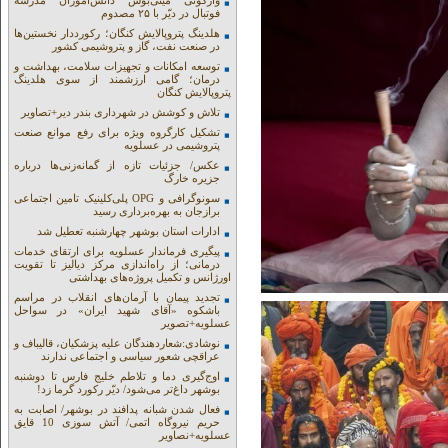
واژگونی مینی‌بوس دانش‌آموزان مدرسه
فوتبال در دیّر با ۲۵ مصدوم
هلدینگ پتروپالایش کنگان؛ رکورددار نخستین‌ها
در صنعت نفت، گاز و پتروشیمی کشور
توسعه امکانات و تجهیزات سلامت، بهداشت و
درمان؛ گامی ارزشمند از سوی هلدینگ
پتروپالایش کنگان
تلاش و کوشش در شهرداری بندر دیر+تصاویر
تشکیل کارگروه ویژه برای رفع موانع صنعت
پتروشیمی در عسلویه
عکس/ جزئیات تازه از گمانه‌زنی‌ها درباره
جزیره خارگ
سونوگرافی و OPG پلی‌کلینیک تامین اجتماعی
برازجان به بهره‌برداری رسید
ادارات استان بوشهر چهارشنبه تعطیل شد
پیگیری فرماندار عسلویه برای ارتقای خدمات
درمانی؛ از راه‌اندازی مرکز دیالیز تا تقویت
اورژانس و تکمیل پروژه‌های بهداشتی
تجدید پیمان با آرمان‌های انقلاب در مراسم
باشکوه «آقای شهید ایران» در سواحل
عسلویه+تصویر
نوشادی:شعاردهندگان علیه پزشکیان، قالیباف و
عراقچی شعور سیاسی و اجتماعی ندارند
اوج‌گیری دما و تلاطم خلیج فارس تا دوشنبه
بوشهر داغ‌تر می‌شود/ دیّر رکورد گرما زد!
فعال شدن شبانه پدافند در بوشهر/ اصابت به
حریم نیروگاه اتمی/ آتش سوزی 10 قایق
عسلویه+نصاویر