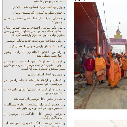
شدید در بوشهر تا شنبه
وزیر بهداشت وارد عسلویه شد + عکس
جهش میگو به کیلویی یک میلیون تومان
ماجرای سرقت از خط انتقال نفت در دشتی
چه بود؟
پیام دکتر موسی احمدی نماینده جنوب استان
بوشهر خطاب به مهندس سخاوت اسدی رییس
محترم هیات مدیره صندوق بازنشستگی نفت
اولین مصاحبه سرپرست جدید مالیاتی بوشهر
گرما، کارمندان پارس جنوبی را تعطیل کرد
براساس اعلام استانداری ادارات بوشهر
چهارشنبه تعطیل شد
فرماندار عسلویه؛ تأمین آب شرب مهم‌ترین
اولویت شهرستان است/رضایت مردم مهم‌ترین
معیار سنجش عملکرد مدیران است
مهم‌ترین اخبار استان بوشهر
انتصاب و ارتقاء شایسته عبداله رادمرد در
پتروشیمی جم+تصویر
تاخت و تاز گرما در بوشهر/ دمای «اهرم» به
52 درجه رسید
یکی از مدیران کل بوشهر بازداشت شد
با حضور فرماندار عسلویه از طرح پیشگامانه
«نسیم مهر» در عسلویه رونمایی شد
بازدید رئیس کل دادگستری بوشهر از
پتروپالایش کنگان
نشست ریاست دادگاه عمومی بخش سعدآباد
با شهردار وحدتیه +تصاویر