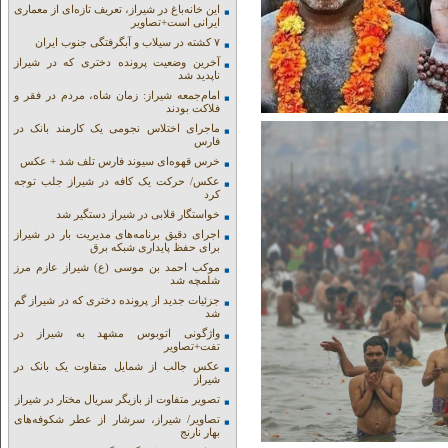
این خانه‌باغ در شیراز، تعریف تازه‌ای از معماری
ایرانی است+تصاویر
۷ کشته در سیلاب و آبگرفتگی جنوب ایران
آخرین وضعیت پرونده دختری که در شیراز
ناپدید شد
امام‌جمعه شیراز: زمان شاه، مردم در فقر و
فلاکت بودند
ماجرای اختلاس نجومی یک کارمند بانک در
فارس
خرس قهوه‌ای سیوند فارس تلف شد + عکس
عکس/ حرکت یک کافه در شیراز جلب توجه
کرد
خواستگار قلابی در شیراز دستگیر شد
اجرای دقیق برنامه‌های مدیریت بار در شیراز
برای حفظ پایداری شبکه برق
موکب احمد بن موسی (ع) شیراز عازم مرز
شلمچه شد
جزئیات جدید از پرونده دختری که در شیراز گم
شد
واژگونی اتوبوس مشهد به شیراز در
تفت+تصاویر
عکس جالب از شمایل متفاوت یک بانک در
شیراز
تصویر متفاوت از بازیگر سریال مختار در شیراز
تصاویر/ شیراز، سرشار از عطر شکوفه‌های
بهار نارنج