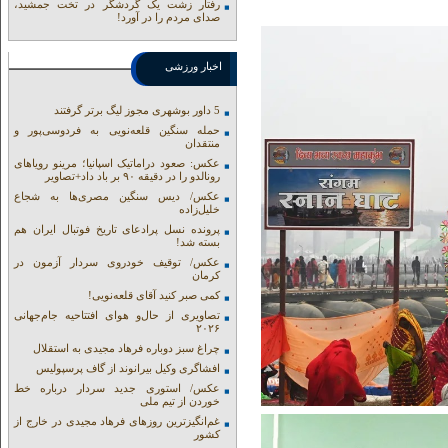
رفتار زشت یک گردشگر در تخت جمشید،
صدای مردم را در آورد!
اخبار ورزشی
5 داور بوشهری مجوز لیگ برتر گرفتند
حمله سنگین قلعه‌نویی به فردوسی‌پور و
منتقدان
عکس: صعود دراماتیک اسپانیا؛ مرینو رویاهای
رونالدو را در دقیقه ۹۰ بر باد داد+تصاویر
عکس/ دیس سنگین مصری‌ها به شجاع
خلیل‌زاده
پرونده نسل پرادعای تاریخ فوتبال ایران هم
بسته شد!
عکس/ توقیف خودروی سردار آزمون در
کرمان
کمی صبر کنید آقای قلعه‌نویی!
تصاویری از حال‌و هوای افتتاحیه جام‌جهانی
۲۰۲۶
چراغ سبز دوباره فرهاد مجیدی به استقلال
افشاگری وکیل بیرانوند از گاف‌ پرسپولیس
عکس/ استوری جدید سردار درباره خط
خوردن از تیم ملی
غم‌انگیزترین روزهای فرهاد مجیدی در خارج از
کشور