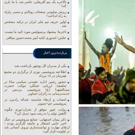
بالاخره یک تیم آفریقایی حاضر شد با ما بازی
کند!
ریزش میلیونی صفحات رونالدو و مسی زلزله
به راه انداخت!
اولین حریف تیم ملی ایران در ترکیه مشخص
شد
تاجرنیا: پیشنهاد پرسپولیس مورد تایید ما نیست
عکس/ استوری کنایه آمیز محمدحسین میثاقی
پربازدیدترین اخبار
یکی از مدیران کل بوشهر بازداشت شد
اطلاعیه پتروشیمی نوری از برگزاری دو مجمع
همزمان در ۱۸ مرداد
حضور رئیس اداره عقیدتی سیاسی ساتا در
شلمچه؛ ارزیابی عملکرد موکب حضرت
سیدالشهدا (ع) پتروشیمی پردیس در
خدمت‌رسانی به زائران+تصاویر
انتصاب و ارتقاء شایسته عبداله رادمرد در
پتروشیمی جم+تصویر
روایت عبور موفق از بحران؛نوری چگونه
کاهش تولید را به رشد سود تبدیل کرد؟
دکتر پیمان اصفهانی: صنایع پتروشیمی در جنگ
اخیر حامی اشتغال و جامعه کارگری بودند /
ارتقای مهارت و توانمندسازی نیروی انسانی باید
در اولویت قرار گیرد