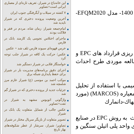
این خانه‌باغ در شیراز، تعریف تازه‌ای از معماری
ایرانی است+تصاویر
Ø دوره های تعالی سازمانی و کسب و کار- مدل 1400- مدل EFQM2020-
۷ کشته در سیلاب و آبگرفتگی جنوب ایران
آخرین وضعیت پرونده دختری که در شیراز
ناپدید شد
امام‌جمعه شیراز: زمان شاه، مردم در فقر و
فلاکت بودند
ماجرای اختلاس نجومی یک کارمند بانک در
فارس
خرس قهوه‌ای سیوند فارس تلف شد + عکس
Ø ارائه یک مدل پویایی سیستم در مدیریت برنامه ریزی قرارداد های EPC و
عکس/ حرکت یک کافه در شیراز جلب توجه
کرد
العه موردی طرح احداث
خواستگار قلابی در شیراز دستگیر شد
اجرای دقیق برنامه‌های مدیریت بار در شیراز
برای حفظ پایداری شبکه برق
موکب احمد بن موسی (ع) شیراز عازم مرز
شلمچه شد
می با استفاده از تحلیل
جزئیات جدید از پرونده دختری که در شیراز گم
عاملی اکتشافی(EFA) و تکنیک تصمیم گیری چند معیاره (MARCOS) (مورد
شد
واژگونی اتوبوس مشهد به شیراز در
تفت+تصاویر
عکس جالب از شمایل متفاوت یک بانک در
شیراز
Ø مدیریت ادعا و برنامه ریزی پروژه های فاز احداث به روش EPC در صنایع
تصویر متفاوت از بازیگر سریال مختار در شیراز
 واحد پلی اتیلن سنگین و
تصاویر/ شیراز، سرشار از عطر شکوفه‌های
بهار نارنج