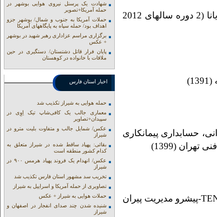
شهادت یک پرسنل نیروی هوایی بوشهر در
حمله آمریکا+تصویر
دوره های مدیریت ادعا - گروه پژوهشی صنعتی آریانا (2 دوره سالهای 2012
حملات آمریکا به جنوب و شمال/ بوشهر جزو
اهداف بود/ حمله سپاه به پایگاههای آمریکا
برگزاری مراسم عزاداری رهبر شهید در بوشهر
+ عکس
پایان فرار قاتل دشتستان/ دستگیری در حین
ملاقات با خانواده در کوهستان
اخبار استان فارس
حمله هوایی به شیراز تکذیب شد
معماری جالب یک کافی‌شاپ تیک اِوِی در
سپیدان+تصاویر
عکس/ شمایل جالب و متفاوت بلیت مترو در
نی، حسابداری پیمانکاری
شیراز
هران (1399)
بقائی: پهپاد ساقط شده در شیراز متعلق به
کدام کشور منطقه است
عکس/ انهدام یک فروند پهپاد هرمس ۹۰۰ در
شیراز
تخریب سد مشهور استان فارس تکذیب شد
تصاویری از حمله آمریکا و اسراییل به شیراز
حملات هوایی به شیراز + عکس
Ø دوره PMBOK ویرایش 6 و 7 – مجموعه TENSTEP-پیشرو مدیریت پیران
شنیده شدن چند صدای انفجار در اصفهان و
شیراز