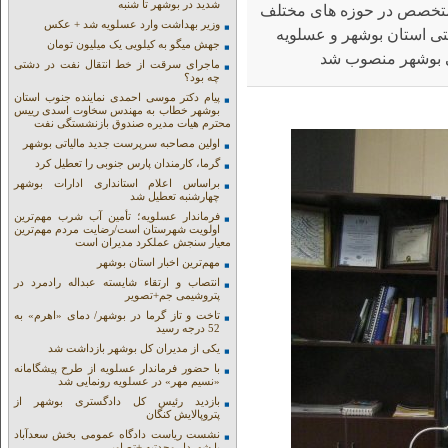
شدید در بوشهر تا شنبه
 متخصص در حوزه های مختلف
وزیر بهداشت وارد عسلویه شد + عکس
ز 10سال در مراکز صنعتی استان بوشهر و عسلویه
جهش میگو به کیلویی یک میلیون تومان
ی بوشهر منصوب شد
ماجرای سرقت از خط انتقال نفت در دشتی
چه بود؟
پیام دکتر موسی احمدی نماینده جنوب استان
بوشهر خطاب به مهندس سخاوت اسدی رییس
محترم هیات مدیره صندوق بازنشستگی نفت
اولین مصاحبه سرپرست جدید مالیاتی بوشهر
گرما، کارمندان پارس جنوبی را تعطیل کرد
براساس اعلام استانداری ادارات بوشهر
چهارشنبه تعطیل شد
فرماندار عسلویه؛ تأمین آب شرب مهم‌ترین
اولویت شهرستان است/رضایت مردم مهم‌ترین
معیار سنجش عملکرد مدیران است
مهم‌ترین اخبار استان بوشهر
انتصاب و ارتقاء شایسته عبداله رادمرد در
پتروشیمی جم+تصویر
تاخت و تاز گرما در بوشهر/ دمای «اهرم» به
52 درجه رسید
یکی از مدیران کل بوشهر بازداشت شد
با حضور فرماندار عسلویه از طرح پیشگامانه
«نسیم مهر» در عسلویه رونمایی شد
بازدید رئیس کل دادگستری بوشهر از
پتروپالایش کنگان
نشست ریاست دادگاه عمومی بخش سعدآباد
با شهردار وحدتیه +تصاویر