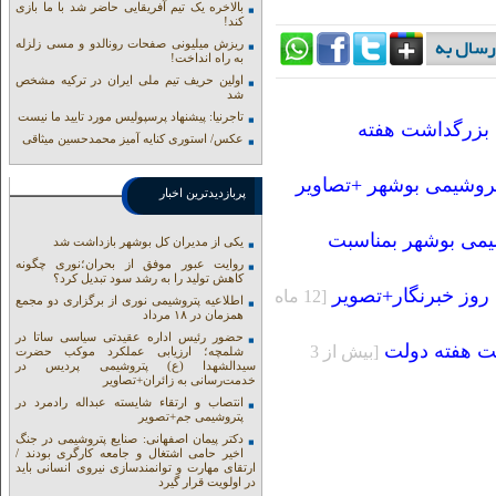
بالاخره یک تیم آفریقایی حاضر شد با ما بازی
کند!
ریزش میلیونی صفحات رونالدو و مسی زلزله
به راه انداخت!
اولین حریف تیم ملی ایران در ترکیه مشخص
شد
تاجرنیا: پیشنهاد پرسپولیس مورد تایید ما نیست
 بزرگداشت هفته
عکس/ استوری کنایه آمیز محمدحسین میثاقی
تروشیمی بوشهر +تصاویر
پربازدیدترین اخبار
یمی بوشهر بمناسبت
یکی از مدیران کل بوشهر بازداشت شد
روایت عبور موفق از بحران؛نوری چگونه
کاهش تولید را به رشد سود تبدیل کرد؟
روز خبرنگار+تصویر
[12 ماه
اطلاعیه پتروشیمی نوری از برگزاری دو مجمع
همزمان در ۱۸ مرداد
حضور رئیس اداره عقیدتی سیاسی ساتا در
بت هفته دولت
[بيش از 3
شلمچه؛ ارزیابی عملکرد موکب حضرت
سیدالشهدا (ع) پتروشیمی پردیس در
خدمت‌رسانی به زائران+تصاویر
انتصاب و ارتقاء شایسته عبداله رادمرد در
پتروشیمی جم+تصویر
دکتر پیمان اصفهانی: صنایع پتروشیمی در جنگ
اخیر حامی اشتغال و جامعه کارگری بودند /
ارتقای مهارت و توانمندسازی نیروی انسانی باید
در اولویت قرار گیرد