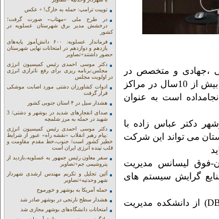
توییت ترامپ: حمله به خارگ! + عکس
در طرح ملی «مهتاب» صورت گرفت؛
درخشش مدیر برق شهرستان عسلویه در
کشور
فرماندار عسلویه: ۶۰۰ دانش‌آموز پایه‌های
یازدهم و دوازدهم در امتحانات نهایی شهرستان
حضور داشتند+تصاویر
دکتر موسی احمدی رئیس کمیسیون انرژی
بی ،جهادی و متخصص در
مجلس:برنامه ریزی برای رفع ناترازی انرژی
در اولویت مجلس
حوزه های مختلف پتروشیمی و مراکز صنعتی که بیش از 10سال در مراکز
ادوات کشاورزان دشتی مورد اصابت موشکی
قرار گرفت
جامداده است به عنوان
هشدار سیل در ۴ استان جنوبی کشور
صدای انفجارهای شدید در بوشهر و دشتی/ 3
شهید در حمله به مرز شلمچه
ر دکتر عباس زاده با
دکتر موسی احمدی رئیس کمیسیون انرژی
تان می تواند این شرکت
:پیام رهبر انقلاب «نقشه راه» عبور از شرایط
خطیر کشور است/ جنوب،خط مقدم مقاومت و
د
قلب تپنده انرژی ایران است
سفر معاون رئیس جمهور به عسلویه،بازدید از
-فوق لیسانس مدیریت
پتروشیمی جم+تصاویر
آئین تجلیل و تکریم مهندس ارشدی شهردار
ایع گرایش سیستم های
شهر وحدتیه+تصاویر
حمله آمریکا به بوشهر و خورموج
هشدار سطح نارنجی در بوشهر صادر شد
همچنین دوره دیده دکترای مدیریت کسب کار(DBA) از دانشکده مدیریت
امتحانات دانشگاه‌های بوشهر مجازی شد