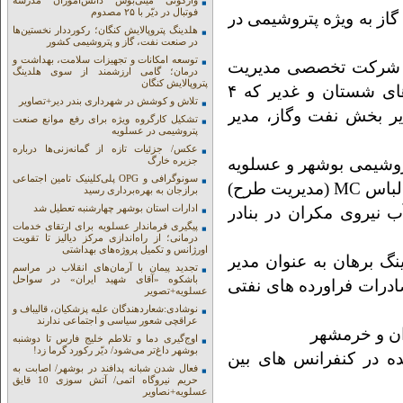
واژگونی مینی‌بوس دانش‌آموزان مدرسه
فوتبال در دیّر با ۲۵ مصدوم
ت ‌گاز به ویژه پتروشیمی در
هلدینگ پتروپالایش کنگان؛ رکورددار نخستین‌ها
در صنعت نفت، گاز و پتروشیمی کشور
توسعه امکانات و تجهیزات سلامت، بهداشت و
ود ۱۰ سال حضور در شرکت تخصصی مدیریت
درمان؛ گامی ارزشمند از سوی هلدینگ
پتروپالایش کنگان
طرح های پتروشیمی وزارت دفاع برای هلدینگ های شستان و غدیر که ۴
تلاش و کوشش در شهرداری بندر دیر+تصاویر
 بخش نفت و‌گاز، مدیر
تشکیل کارگروه ویژه برای رفع موانع صنعت
پتروشیمی در عسلویه
عکس/ جزئیات تازه از گمانه‌زنی‌ها درباره
ور در حدود ۶ سال در پتروشیمی بوشهر و عسلویه
جزیره خارگ
سونوگرافی و OPG پلی‌کلینیک تامین اجتماعی
مخازن سبز در تمامی ادوار مدیران عامل سابق در لباس MC (مدیریت طرح)
برازجان به بهره‌برداری رسید
ادارات استان بوشهر چهارشنبه تعطیل شد
 نیروی مکران در بنادر
پیگیری فرماندار عسلویه برای ارتقای خدمات
درمانی؛ از راه‌اندازی مرکز دیالیز تا تقویت
اورژانس و تکمیل پروژه‌های بهداشتی
گ برهان به عنوان مدیر
تجدید پیمان با آرمان‌های انقلاب در مراسم
باشکوه «آقای شهید ایران» در سواحل
ادرات فراورده های نفتی
عسلویه+تصویر
نوشادی:شعاردهندگان علیه پزشکیان، قالیباف و
عراقچی شعور سیاسی و اجتماعی ندارند
ان و خرمشهر
اوج‌گیری دما و تلاطم خلیج فارس تا دوشنبه
بوشهر داغ‌تر می‌شود/ دیّر رکورد گرما زد!
ده در کنفرانس های بین
فعال شدن شبانه پدافند در بوشهر/ اصابت به
حریم نیروگاه اتمی/ آتش سوزی 10 قایق
عسلویه+نصاویر