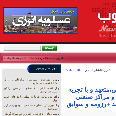
امروز: جمعه 16 مرداد 1405 / Friday 07 Aug 2026
اخبار استان بوشهر
تاريخ انتشار:
31 خرداد 1402 - 22:32
وزیر بهداشت: بیمارستان برازجان تا اوایل
1406 تکمیل می شود
متعهد و با تجربه
از کندی اینترنت تا سکوت پرسش برانگیز
مسولان بوشهر
و مراکز صنعتی
افزایش تولید خرما به لطف بارش‌های خوب
بهار
 +رزومه و سوابق
آبشیرین‌کن عسلویه هفته دولت به بهره‌برداری
می‌رسد
ثبت دمای ۵۰ درجه در اهرم و خورموج؛ گرمای