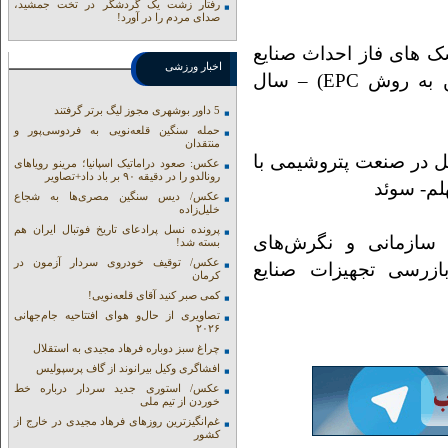
رفتار زشت یک گردشگر در تخت جمشید،
صدای مردم را در آورد!
ک های فاز احداث صنایع
اخبار ورزشی
پتروشیمی(مورد مطالعه طرح احداث واحد الفین به روش EPC) – سال
5 داور بوشهری مجوز لیگ برتر گرفتند
حمله سنگین قلعه‌نویی به فردوسی‌پور و
منتقدان
ل در صنعت پتروشیمی با
عکس: صعود دراماتیک اسپانیا؛ مرینو رویاهای
رونالدو را در دقیقه ۹۰ بر باد داد+تصاویر
عکس/ دیس سنگین مصری‌ها به شجاع
خلیل‌زاده
پرونده نسل پرادعای تاریخ فوتبال ایران هم
 سازمانی و نگرش‌های
بسته شد!
عکس/ توقیف خودروی سردار آزمون در
ازرسی تجهیزات صنایع
کرمان
کمی صبر کنید آقای قلعه‌نویی!
تصاویری از حال‌و هوای افتتاحیه جام‌جهانی
۲۰۲۶
چراغ سبز دوباره فرهاد مجیدی به استقلال
افشاگری وکیل بیرانوند از گاف‌ پرسپولیس
عکس/ استوری جدید سردار درباره خط
خوردن از تیم ملی
غم‌انگیزترین روزهای فرهاد مجیدی در خارج از
کشور