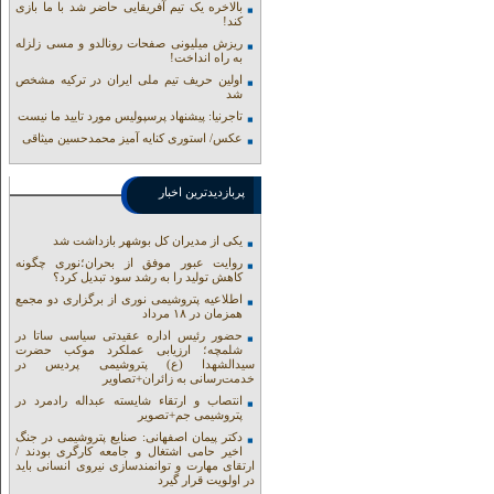
بالاخره یک تیم آفریقایی حاضر شد با ما بازی
کند!
ریزش میلیونی صفحات رونالدو و مسی زلزله
به راه انداخت!
اولین حریف تیم ملی ایران در ترکیه مشخص
شد
تاجرنیا: پیشنهاد پرسپولیس مورد تایید ما نیست
عکس/ استوری کنایه آمیز محمدحسین میثاقی
پربازدیدترین اخبار
یکی از مدیران کل بوشهر بازداشت شد
روایت عبور موفق از بحران؛نوری چگونه
کاهش تولید را به رشد سود تبدیل کرد؟
اطلاعیه پتروشیمی نوری از برگزاری دو مجمع
همزمان در ۱۸ مرداد
حضور رئیس اداره عقیدتی سیاسی ساتا در
شلمچه؛ ارزیابی عملکرد موکب حضرت
سیدالشهدا (ع) پتروشیمی پردیس در
خدمت‌رسانی به زائران+تصاویر
انتصاب و ارتقاء شایسته عبداله رادمرد در
پتروشیمی جم+تصویر
دکتر پیمان اصفهانی: صنایع پتروشیمی در جنگ
اخیر حامی اشتغال و جامعه کارگری بودند /
ارتقای مهارت و توانمندسازی نیروی انسانی باید
در اولویت قرار گیرد