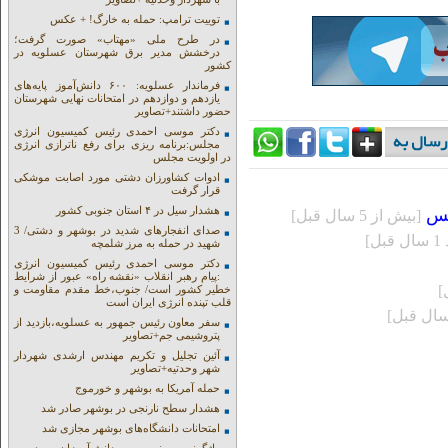
توییت ترامپ: حمله به خارگ! + عکس
در طرح ملی «مهتاب» صورت گرفت؛
درخشش مدیر برق شهرستان عسلویه در
کشور
فرماندار عسلویه: ۶۰۰ دانش‌آموز پایه‌های
یازدهم و دوازدهم در امتحانات نهایی شهرستان
حضور داشتند+تصاویر
دکتر موسی احمدی رئیس کمیسیون انرژی
مجلس:برنامه ریزی برای رفع ناترازی انرژی
در اولویت مجلس
ادوات کشاورزان دشتی مورد اصابت موشکی
قرار گرفت
هشدار سیل در ۴ استان جنوبی کشور
کس
[بيش از 5 سال قبل]
صدای انفجارهای شدید در بوشهر و دشتی/ 3
ل]
شهید در حمله به مرز شلمچه
دکتر موسی احمدی رئیس کمیسیون انرژی
:پیام رهبر انقلاب «نقشه راه» عبور از شرایط
خطیر کشور است/ جنوب،خط مقدم مقاومت و
قلب تپنده انرژی ایران است
سفر معاون رئیس جمهور به عسلویه،بازدید از
پتروشیمی جم+تصاویر
آئین تجلیل و تکریم مهندس ارشدی شهردار
شهر وحدتیه+تصاویر
حمله آمریکا به بوشهر و خورموج
هشدار سطح نارنجی در بوشهر صادر شد
امتحانات دانشگاه‌های بوشهر مجازی شد