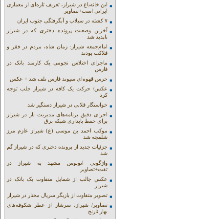
این خانه‌باغ در شیراز، تعریف تازه‌ای از معماری
ایرانی است+تصاویر
۷ کشته در سیلاب و آبگرفتگی جنوب ایران
آخرین وضعیت پرونده دختری که در شیراز
ناپدید شد
امام‌جمعه شیراز: زمان شاه، مردم در فقر و
فلاکت بودند
ماجرای اختلاس نجومی یک کارمند بانک در
فارس
خرس قهوه‌ای سیوند فارس تلف شد + عکس
عکس/ حرکت یک کافه در شیراز جلب توجه
کرد
خواستگار قلابی در شیراز دستگیر شد
اجرای دقیق برنامه‌های مدیریت بار در شیراز
برای حفظ پایداری شبکه برق
موکب احمد بن موسی (ع) شیراز عازم مرز
شلمچه شد
جزئیات جدید از پرونده دختری که در شیراز گم
شد
واژگونی اتوبوس مشهد به شیراز در
تفت+تصاویر
عکس جالب از شمایل متفاوت یک بانک در
شیراز
تصویر متفاوت از بازیگر سریال مختار در شیراز
تصاویر/ شیراز، سرشار از عطر شکوفه‌های
بهار نارنج