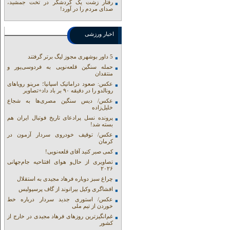
رفتار زشت یک گردشگر در تخت جمشید،
صدای مردم را در آورد!
اخبار ورزشی
5 داور بوشهری مجوز لیگ برتر گرفتند
حمله سنگین قلعه‌نویی به فردوسی‌پور و
منتقدان
عکس: صعود دراماتیک اسپانیا؛ مرینو رویاهای
رونالدو را در دقیقه ۹۰ بر باد داد+تصاویر
عکس/ دیس سنگین مصری‌ها به شجاع
خلیل‌زاده
پرونده نسل پرادعای تاریخ فوتبال ایران هم
بسته شد!
عکس/ توقیف خودروی سردار آزمون در
کرمان
کمی صبر کنید آقای قلعه‌نویی!
تصاویری از حال‌و هوای افتتاحیه جام‌جهانی
۲۰۲۶
چراغ سبز دوباره فرهاد مجیدی به استقلال
افشاگری وکیل بیرانوند از گاف‌ پرسپولیس
عکس/ استوری جدید سردار درباره خط
خوردن از تیم ملی
غم‌انگیزترین روزهای فرهاد مجیدی در خارج از
کشور