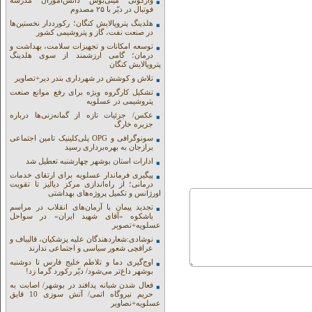
واژگونی مینی‌بوس دانش‌آموزان مدرسه
فوتبال در دیّر با ۲۵ مصدوم
هلدینگ پتروپالایش کنگان؛ رکورددار نخستین‌ها
در صنعت نفت، گاز و پتروشیمی کشور
توسعه امکانات و تجهیزات سلامت، بهداشت و
درمان؛ گامی ارزشمند از سوی هلدینگ
پتروپالایش کنگان
تلاش و کوشش در شهرداری بندر دیر+تصاویر
تشکیل کارگروه ویژه برای رفع موانع صنعت
پتروشیمی در عسلویه
عکس/ جزئیات تازه از گمانه‌زنی‌ها درباره
جزیره خارگ
سونوگرافی و OPG پلی‌کلینیک تامین اجتماعی
برازجان به بهره‌برداری رسید
ادارات استان بوشهر چهارشنبه تعطیل شد
پیگیری فرماندار عسلویه برای ارتقای خدمات
درمانی؛ از راه‌اندازی مرکز دیالیز تا تقویت
اورژانس و تکمیل پروژه‌های بهداشتی
تجدید پیمان با آرمان‌های انقلاب در مراسم
باشکوه «آقای شهید ایران» در سواحل
عسلویه+تصویر
نوشادی:شعاردهندگان علیه پزشکیان، قالیباف و
عراقچی شعور سیاسی و اجتماعی ندارند
اوج‌گیری دما و تلاطم خلیج فارس تا دوشنبه
بوشهر داغ‌تر می‌شود/ دیّر رکورد گرما زد!
فعال شدن شبانه پدافند در بوشهر/ اصابت به
حریم نیروگاه اتمی/ آتش سوزی 10 قایق
عسلویه+نصاویر