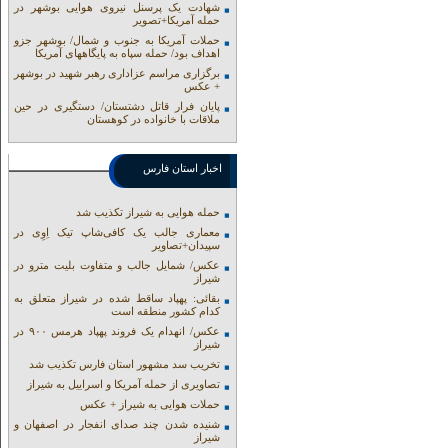
شهادت یک پرسنل نیروی هوایی بوشهر در
حمله آمریکا+تصویر
حملات آمریکا به جنوب و شمال/ بوشهر جزو
اهداف بود/ حمله سپاه به پایگاههای آمریکا
برگزاری مراسم عزاداری رهبر شهید در بوشهر
+ عکس
پایان فرار قاتل دشتستان/ دستگیری در حین
ملاقات با خانواده در کوهستان
اخبار استان فارس
حمله هوایی به شیراز تکذیب شد
معماری جالب یک کافی‌شاپ تیک اِوِی در
سپیدان+تصاویر
عکس/ شمایل جالب و متفاوت بلیت مترو در
شیراز
بقائی: پهپاد ساقط شده در شیراز متعلق به
کدام کشور منطقه است
عکس/ انهدام یک فروند پهپاد هرمس ۹۰۰ در
شیراز
تخریب سد مشهور استان فارس تکذیب شد
تصاویری از حمله آمریکا و اسراییل به شیراز
حملات هوایی به شیراز + عکس
شنیده شدن چند صدای انفجار در اصفهان و
شیراز