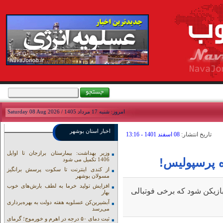
امروز: شنبه 17 مرداد 1405 / Saturday 08 Aug 2026
اخبار استان بوشهر
تاريخ انتشار:
08 اسفند 1401 - 13:16
وزیر بهداشت: بیمارستان برازجان تا اوایل
پرسپولیس!
1406 تکمیل می شود
از کندی اینترنت تا سکوت پرسش برانگیز
مسولان بوشهر
افزایش تولید خرما به لطف بارش‌های خوب
بازیکن شود که برخی فوتبالی
بهار
آبشیرین‌کن عسلویه هفته دولت به بهره‌برداری
می‌رسد
ثبت دمای ۵۰ درجه در اهرم و خورموج؛ گرمای