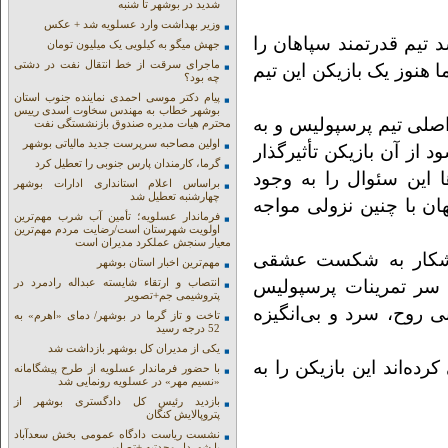
شدید در بوشهر تا شنبه
وزیر بهداشت وارد عسلویه شد + عکس
تیم قدرتمند سپاهان را
جهش میگو به کیلویی یک میلیون تومان
ماجرای سرقت از خط انتقال نفت در دشتی
 هنوز یک بازیکن این تیم
چه بود؟
پیام دکتر موسی احمدی نماینده جنوب استان
بوشهر خطاب به مهندس سخاوت اسدی رییس
صلی تیم پرسپولیس و به
محترم هیات مدیره صندوق بازنشستگی نفت
اولین مصاحبه سرپرست جدید مالیاتی بوشهر
 از آن بازیکن تأثیرگذار
گرما، کارمندان پارس جنوبی را تعطیل کرد
 این سئوال را به وجود
براساس اعلام استانداری ادارات بوشهر
چهارشنبه تعطیل شد
ان با چنین نزولی مواجه
فرماندار عسلویه؛ تأمین آب شرب مهم‌ترین
اولویت شهرستان است/رضایت مردم مهم‌ترین
معیار سنجش عملکرد مدیران است
 آشکار به شکست عشقی
مهم‌ترین اخبار استان بوشهر
ز سر تمرینات پرسپولیس
انتصاب و ارتقاء شایسته عبداله رادمرد در
پتروشیمی جم+تصویر
ی روح، سرد و بی‌انگیزه
تاخت و تاز گرما در بوشهر/ دمای «اهرم» به
52 درجه رسید
یکی از مدیران کل بوشهر بازداشت شد
ه‌اند این بازیکن را به
با حضور فرماندار عسلویه از طرح پیشگامانه
«نسیم مهر» در عسلویه رونمایی شد
بازدید رئیس کل دادگستری بوشهر از
پتروپالایش کنگان
نشست ریاست دادگاه عمومی بخش سعدآباد
با شهردار وحدتیه +تصاویر