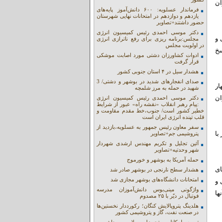
ران
فرماندار عسلویه: ۶۰۰ دانش‌آموز پایه‌های
یازدهم و دوازدهم در امتحانات نهایی شهرستان
حضور داشتند+تصاویر
دکتر موسی احمدی رئیس کمیسیون انرژی
 و
مجلس:برنامه ریزی برای رفع ناترازی انرژی
در اولویت مجلس
سخ
ادوات کشاورزان دشتی مورد اصابت موشکی
قرار گرفت
هشدار سیل در ۴ استان جنوبی کشور
صدای انفجارهای شدید در بوشهر و دشتی/ 3
ار
شهید در حمله به مرز شلمچه
ان
دکتر موسی احمدی رئیس کمیسیون انرژی
:پیام رهبر انقلاب «نقشه راه» عبور از شرایط
خطیر کشور است/ جنوب،خط مقدم مقاومت و
قلب تپنده انرژی ایران است
سفر معاون رئیس جمهور به عسلویه،بازدید از
با
پتروشیمی جم+تصاویر
آئین تجلیل و تکریم مهندس ارشدی شهردار
شهر وحدتیه+تصاویر
حمله آمریکا به بوشهر و خورموج
ای
هشدار سطح نارنجی در بوشهر صادر شد
امتحانات دانشگاه‌های بوشهر مجازی شد
 و
واژگونی مینی‌بوس دانش‌آموزان مدرسه
ها
فوتبال در دیّر با ۲۵ مصدوم
هلدینگ پتروپالایش کنگان؛ رکورددار نخستین‌ها
در صنعت نفت، گاز و پتروشیمی کشور