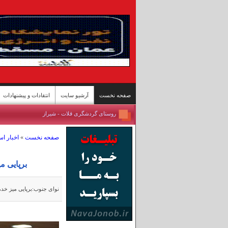
صفحه نخست
آرشیو سایت
انتقادات و پیشنهادات
روستای گردشگری قلات - شیراز
پل محور «رودان - بندرعباس» پس حمله آمریکا
صفحه نخست
»
اخبار ا
بندرعباس جان ایران
تصاویری از پیکر همسر شهید رهبر انقلاب
نفیسه روشن از همدم جدیدش رونمایی کرد + عکس
برپایی م
عکس های آیت الله خامنه ای قبل از شهادت
اولین تصاویر از سردار وحیدی پس از جنگ
نوای جنوب:برپایی میز خد
تصاویر/معماری خاص یک ایستگاه مترو
ییلاقات سوادکوه؛ پناهگاه خنک در اوج گرمای تابستا
مسابقات کشتی سنتی لوچو - روستای چرات