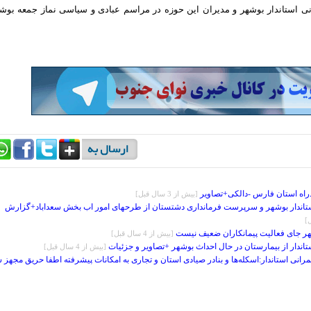
انی استاندار بوشهر و مدیران این حوزه در مراسم عبادی و سیاسی نماز جمعه بوش
دراه استان فارس -دالکی+تصاویر
[بيش از 3 سال قبل]
استاندار بوشهر و سرپرست فرمانداری دشتستان از طرحهای امور اب بخش سعداباد+گزارش
ر جای فعالیت پیمانکاران ضعیف نیست
[بيش از 4 سال قبل]
تاندار از بیمارستان در حال احداث بوشهر +تصاویر و جزئیات
[بيش از 4 سال قبل]
انی استاندار:اسکله‌ها و بنادر صیادی استان و تجاری به امکانات پیشرفته اطفا حریق مجهز 