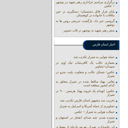
برگزاری مراسم عزاداری رهبر شهید در بوشهر
+ عکس
پایان فرار قاتل دشتستان/ دستگیری در حین
ملاقات با خانواده در کوهستان
گروسی خبر داد: بازگشت تدریجی روس ها به
بوشهر
سفر رهبر شهید به بوشهر در قاب تصویر
اخبار استان فارس
حمله هوایی به شیراز تکذیب شد
معماری جالب یک کافی‌شاپ تیک اِوِی در
سپیدان+تصاویر
عکس/ شمایل جالب و متفاوت بلیت مترو در
شیراز
بقائی: پهپاد ساقط شده در شیراز متعلق به
کدام کشور منطقه است
عکس/ انهدام یک فروند پهپاد هرمس ۹۰۰ در
شیراز
تخریب سد مشهور استان فارس تکذیب شد
تصاویری از حمله آمریکا و اسراییل به شیراز
حملات هوایی به شیراز + عکس
شنیده شدن چند صدای انفجار در اصفهان و
شیراز
این خانه‌باغ در شیراز، تعریف تازه‌ای از معماری