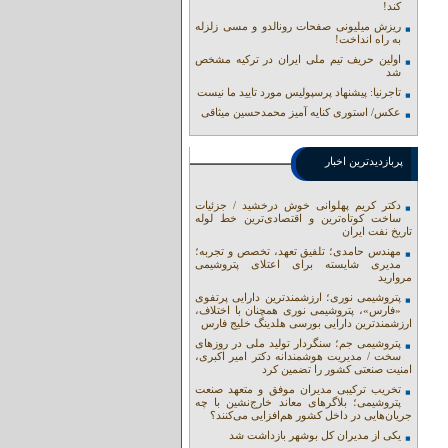
کند!
ریزش میلیونی صفحات رونالدو و مسی زلزله
به راه انداخت!
اولین حریف تیم ملی ایران در ترکیه مشخص
شد
تاجرنیا: پیشنهاد پرسپولیس مورد تایید ما نیست
عکس/ استوری کنایه آمیز محمدحسین میثاقی
پربازدیدترین اخبار
دکتر کریم پهلوانی خوش درخشید / جزئیات
ساخت کوتاه‌ترین و اقتصادی‌ترین خط لوله
تاریخ نفت ایران
مهندس حامدی؛ تلفیق تعهد، تخصص و تجربه؛
مدیری شایسته برای اعتلای پتروشیمی
مروارید
پتروشیمی نوری؛ ارزشمندترین دارایی پرتفوی
«فارس»، پتروشیمی نوری همچنان با اختلاف،
ارزشمندترین دارایی بورسی هلدینگ خلیج فارس
پتروشیمی جم؛ سنگردار تولید ملی در روزهای
سخت / مدیریت هوشمندانه دکتر امیر اکبری،
امنیت صنعتی کشور را تضمین کرد
تخریب ترکیبی مدیران موفق و متعهد صنعت
پتروشیمی؛ بلاگرهای معاند خارج‌نشین با چه
جریان‌هایی در داخل کشور هم‌افزایی می‌کنند؟
یکی از مدیران کل بوشهر بازداشت شد