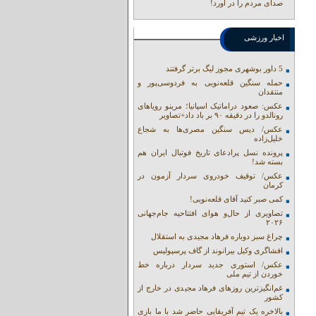
صدای مردم را در آورد!
اخبار ورزشی
5 داور بوشهری مجوز لیگ برتر گرفتند
حمله سنگین قلعه‌نویی به فردوسی‌پور و
منتقدان
عکس: صعود دراماتیک اسپانیا؛ مرینو رویاهای
رونالدو را در دقیقه ۹۰ بر باد داد+تصاویر
عکس/ دیس سنگین مصری‌ها به شجاع
خلیل‌زاده
پرونده نسل پرادعای تاریخ فوتبال ایران هم
بسته شد!
عکس/ توقیف خودروی سردار آزمون در
کرمان
کمی صبر کنید آقای قلعه‌نویی!
تصاویری از حال‌و هوای افتتاحیه جام‌جهانی
۲۰۲۶
چراغ سبز دوباره فرهاد مجیدی به استقلال
افشاگری وکیل بیرانوند از گاف‌ پرسپولیس
عکس/ استوری جدید سردار درباره خط
خوردن از تیم ملی
غم‌انگیزترین روزهای فرهاد مجیدی در خارج از
کشور
بالاخره یک تیم آفریقایی حاضر شد با ما بازی