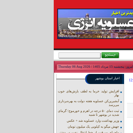
مروز: پنجشنبه 15 مرداد 1405 / Thursday 06 Aug 2026
اخبار استان بوشهر
افزایش تولید خرما به لطف بارش‌های خوب
بهار
آبشیرین‌کن عسلویه هفته دولت به بهره‌برداری
می‌رسد
ثبت دمای ۵۰ درجه در اهرم و خورموج؛ گرمای
شدید در بوشهر تا شنبه
وزیر بهداشت وارد عسلویه شد + عکس
جهش میگو به کیلویی یک میلیون تومان
ماجرای سرقت از خط انتقال نفت در دشتی