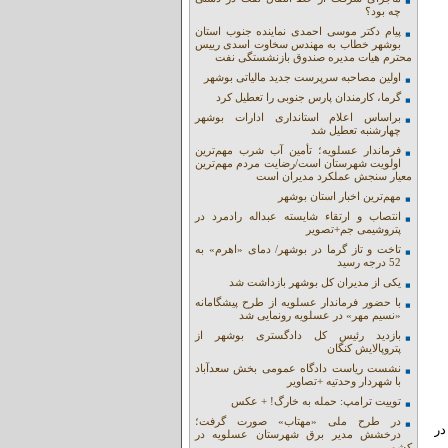
چه بود؟
پیام دکتر موسی احمدی نماینده جنوب استان
بوشهر خطاب به مهندس سخاوت اسدی رییس
محترم هیات مدیره صندوق بازنشستگی نفت
اولین مصاحبه سرپرست جدید مالیاتی بوشهر
گرما، کارمندان پارس جنوبی را تعطیل کرد
براساس اعلام استانداری ادارات بوشهر
چهارشنبه تعطیل شد
فرماندار عسلویه؛ تأمین آب شرب مهم‌ترین
اولویت شهرستان است/رضایت مردم مهم‌ترین
معیار سنجش عملکرد مدیران است
مهم‌ترین اخبار استان بوشهر
انتصاب و ارتقاء شایسته عبداله رادمرد در
پتروشیمی جم+تصویر
تاخت و تاز گرما در بوشهر/ دمای «اهرم» به
52 درجه رسید
یکی از مدیران کل بوشهر بازداشت شد
با حضور فرماندار عسلویه از طرح پیشگامانه
«نسیم مهر» در عسلویه رونمایی شد
بازدید رئیس کل دادگستری بوشهر از
پتروپالایش کنگان
نشست ریاست دادگاه عمومی بخش سعدآباد
با شهردار وحدتیه +تصاویر
توییت ترامپ: حمله به خارگ! + عکس
در طرح ملی «مهتاب» صورت گرفت؛
در
درخشش مدیر برق شهرستان عسلویه در
کشور