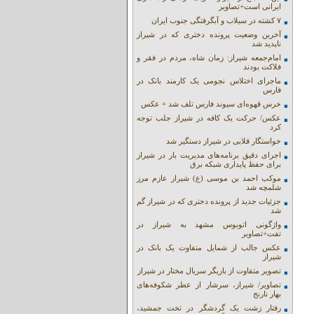
ایرانی است+تصاویر
۷ کشته در سیلاب و آبگرفتگی جنوب ایران
آخرین وضعیت پرونده دختری که در شیراز
ناپدید شد
امام‌جمعه شیراز: زمان شاه، مردم در فقر و
فلاکت بودند
ماجرای اختلاس نجومی یک کارمند بانک در
فارس
خرس قهوه‌ای سیوند فارس تلف شد + عکس
عکس/ حرکت یک کافه در شیراز جلب توجه
کرد
خواستگار قلابی در شیراز دستگیر شد
اجرای دقیق برنامه‌های مدیریت بار در شیراز
برای حفظ پایداری شبکه برق
موکب احمد بن موسی (ع) شیراز عازم مرز
شلمچه شد
جزئیات جدید از پرونده دختری که در شیراز گم
شد
واژگونی اتوبوس مشهد به شیراز در
تفت+تصاویر
عکس جالب از شمایل متفاوت یک بانک در
شیراز
تصویر متفاوت از بازیگر سریال مختار در شیراز
تصاویر/ شیراز، سرشار از عطر شکوفه‌های
بهار نارنج
رفتار زشت یک گردشگر در تخت جمشید،