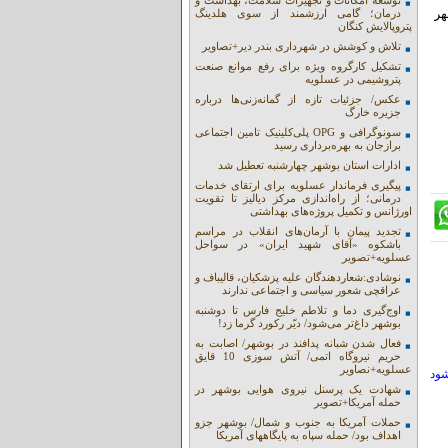
توسعه امکانات و تجهیزات سلامت، بهداشت و
هر
درمان؛ گامی ارزشمند از سوی هلدینگ
پتروپالایش کنگان
تلاش و کوشش در شهرداری بندر دیر+تصاویر
تشکیل کارگروه ویژه برای رفع موانع صنعت
پتروشیمی در عسلویه
عکس/ جزئیات تازه از گمانه‌زنی‌ها درباره
جزیره خارگ
سونوگرافی و OPG پلی‌کلینیک تامین اجتماعی
برازجان به بهره‌برداری رسید
ادارات استان بوشهر چهارشنبه تعطیل شد
پیگیری فرماندار عسلویه برای ارتقای خدمات
درمانی؛ از راه‌اندازی مرکز دیالیز تا تقویت
اورژانس و تکمیل پروژه‌های بهداشتی
تجدید پیمان با آرمان‌های انقلاب در مراسم
باشکوه «آقای شهید ایران» در سواحل
عسلویه+تصویر
نوشادی:شعاردهندگان علیه پزشکیان، قالیباف و
عراقچی شعور سیاسی و اجتماعی ندارند
اوج‌گیری دما و تلاطم خلیج فارس تا دوشنبه
بوشهر داغ‌تر می‌شود/ دیّر رکورد گرما زد!
فعال شدن شبانه پدافند در بوشهر/ اصابت به
حریم نیروگاه اتمی/ آتش سوزی 10 قایق
عسلویه+نصاویر
شود
شهادت یک پرسنل نیروی هوایی بوشهر در
حمله آمریکا+تصویر
حملات آمریکا به جنوب و شمال/ بوشهر جزو
اهداف بود/ حمله سپاه به پایگاههای آمریکا