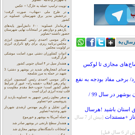
توییت ترامپ: حمله به خارگ! + عکس
در طرح ملی «مهتاب» صورت گرفت؛
درخشش مدیر برق شهرستان عسلویه در
کشور
فرماندار عسلویه: ۶۰۰ دانش‌آموز پایه‌های
یازدهم و دوازدهم در امتحانات نهایی شهرستان
حضور داشتند+تصاویر
دکتر موسی احمدی رئیس کمیسیون انرژی
مجلس:برنامه ریزی برای رفع ناترازی انرژی
در اولویت مجلس
ادوات کشاورزان دشتی مورد اصابت موشکی
قرار گرفت
اخ‌های مجازی تا لوکس
هشدار سیل در ۴ استان جنوبی کشور
صدای انفجارهای شدید در بوشهر و دشتی/ 3
شهید در حمله به مرز شلمچه
د/ برخی مفاد بودجه به نفع
دکتر موسی احمدی رئیس کمیسیون انرژی
:پیام رهبر انقلاب «نقشه راه» عبور از شرایط
خطیر کشور است/ جنوب،خط مقدم مقاومت و
قلب تپنده انرژی ایران است
در فقدان اطلاع رسانی وضعیت نامعلوم بودجه استان بوشهر در سال 99 /
سفر معاون رئیس جمهور به عسلویه،بازدید از
پتروشیمی جم+تصاویر
آئین تجلیل و تکریم مهندس ارشدی شهردار
ق استان باشید !هرسال
شهر وحدتیه+تصاویر
ناز +مستندات
[بيش از 7 سال
حمله آمریکا به بوشهر و خورموج
هشدار سطح نارنجی در بوشهر صادر شد
امتحانات دانشگاه‌های بوشهر مجازی شد
ز 6 سال قبل]