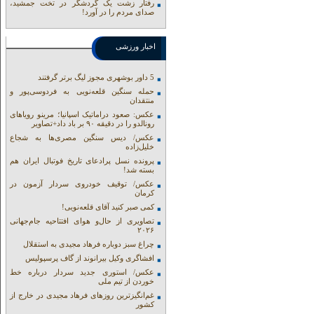
رفتار زشت یک گردشگر در تخت جمشید،
صدای مردم را در آورد!
اخبار ورزشی
5 داور بوشهری مجوز لیگ برتر گرفتند
حمله سنگین قلعه‌نویی به فردوسی‌پور و
منتقدان
عکس: صعود دراماتیک اسپانیا؛ مرینو رویاهای
رونالدو را در دقیقه ۹۰ بر باد داد+تصاویر
عکس/ دیس سنگین مصری‌ها به شجاع
خلیل‌زاده
پرونده نسل پرادعای تاریخ فوتبال ایران هم
بسته شد!
عکس/ توقیف خودروی سردار آزمون در
کرمان
کمی صبر کنید آقای قلعه‌نویی!
تصاویری از حال‌و هوای افتتاحیه جام‌جهانی
۲۰۲۶
چراغ سبز دوباره فرهاد مجیدی به استقلال
افشاگری وکیل بیرانوند از گاف‌ پرسپولیس
عکس/ استوری جدید سردار درباره خط
خوردن از تیم ملی
غم‌انگیزترین روزهای فرهاد مجیدی در خارج از
کشور