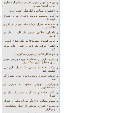
این خانه‌باغ در شیراز، تعریف تازه‌ای از معماری
ایرانی است+تصاویر
۷ کشته در سیلاب و آبگرفتگی جنوب ایران
آخرین وضعیت پرونده دختری که در شیراز
ناپدید شد
امام‌جمعه شیراز: زمان شاه، مردم در فقر و
فلاکت بودند
ماجرای اختلاس نجومی یک کارمند بانک در
فارس
خرس قهوه‌ای سیوند فارس تلف شد + عکس
عکس/ حرکت یک کافه در شیراز جلب توجه
کرد
خواستگار قلابی در شیراز دستگیر شد
اجرای دقیق برنامه‌های مدیریت بار در شیراز
برای حفظ پایداری شبکه برق
موکب احمد بن موسی (ع) شیراز عازم مرز
شلمچه شد
جزئیات جدید از پرونده دختری که در شیراز گم
شد
واژگونی اتوبوس مشهد به شیراز در
تفت+تصاویر
عکس جالب از شمایل متفاوت یک بانک در
شیراز
تصویر متفاوت از بازیگر سریال مختار در شیراز
تصاویر/ شیراز، سرشار از عطر شکوفه‌های
بهار نارنج