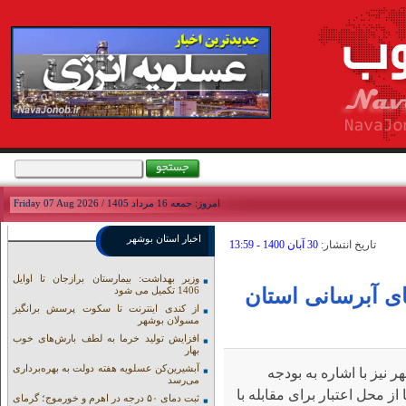
امروز: جمعه 16 مرداد 1405 / Friday 07 Aug 2026
اخبار استان بوشهر
تاريخ انتشار:
30 آبان 1400 - 13:59
وزیر بهداشت: بیمارستان برازجان تا اوایل
های آبرسانی استان
1406 تکمیل می شود
از کندی اینترنت تا سکوت پرسش برانگیز
مسولان بوشهر
افزایش تولید خرما به لطف بارش‌های خوب
بهار
آبشیرین‌کن عسلویه هفته دولت به بهره‌برداری
نیز با اشاره به بودجه
می‌رسد
ز محل اعتبار برای مقابله با
ثبت دمای ۵۰ درجه در اهرم و خورموج؛ گرمای