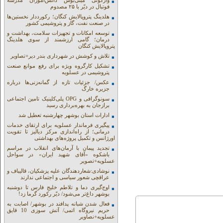
واژگونی مینی‌بوس دانش‌آموزان مدرسه
فوتبال در دیّر با ۲۵ مصدوم
هلدینگ پتروپالایش کنگان؛ رکورددار نخستین‌ها
در صنعت نفت، گاز و پتروشیمی کشور
توسعه امکانات و تجهیزات سلامت، بهداشت و
درمان؛ گامی ارزشمند از سوی هلدینگ
پتروپالایش کنگان
تلاش و کوشش در شهرداری بندر دیر+تصاویر
تشکیل کارگروه ویژه برای رفع موانع صنعت
پتروشیمی در عسلویه
عکس/ جزئیات تازه از گمانه‌زنی‌ها درباره
جزیره خارگ
سونوگرافی و OPG پلی‌کلینیک تامین اجتماعی
برازجان به بهره‌برداری رسید
ادارات استان بوشهر چهارشنبه تعطیل شد
پیگیری فرماندار عسلویه برای ارتقای خدمات
درمانی؛ از راه‌اندازی مرکز دیالیز تا تقویت
اورژانس و تکمیل پروژه‌های بهداشتی
تجدید پیمان با آرمان‌های انقلاب در مراسم
باشکوه «آقای شهید ایران» در سواحل
عسلویه+تصویر
نوشادی:شعاردهندگان علیه پزشکیان، قالیباف و
عراقچی شعور سیاسی و اجتماعی ندارند
اوج‌گیری دما و تلاطم خلیج فارس تا دوشنبه
بوشهر داغ‌تر می‌شود/ دیّر رکورد گرما زد!
فعال شدن شبانه پدافند در بوشهر/ اصابت به
حریم نیروگاه اتمی/ آتش سوزی 10 قایق
عسلویه+نصاویر