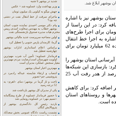
شدید در بوشهر تا شنبه
وزیر بهداشت وارد عسلویه شد + عکس
جهش میگو به کیلویی یک میلیون تومان
تان بوشهر نیز با اشاره
ماجرای سرقت از خط انتقال نفت در دشتی
چه بود؟
ه کرد: در این راستا از
پیام دکتر موسی احمدی نماینده جنوب استان
بوشهر خطاب به مهندس سخاوت اسدی رییس
بله با تنش آبی 273 میلیارد تومان برای اجرا طرح‌های
محترم هیات مدیره صندوق بازنشستگی نفت
اولین مصاحبه سرپرست جدید مالیاتی بوشهر
شاره به اجرا خط انتقال
گرما، کارمندان پارس جنوبی را تعطیل کرد
آبرسانی بوشهر تصریح کرد: از محل اعتبار یاد شده 62 میلیارد تومان برای
براساس اعلام استانداری ادارات بوشهر
چهارشنبه تعطیل شد
فرماندار عسلویه؛ تأمین آب شرب مهم‌ترین
سوده آبرسانی استان بوشهر را
اولویت شهرستان است/رضایت مردم مهم‌ترین
معیار سنجش عملکرد مدیران است
د: بازسازی این شبکه‌ها
مهم‌ترین اخبار استان بوشهر
در دستور کار قرار دارد و برای کاهش هر یک درصد از هدر رفت آب 25
انتصاب و ارتقاء شایسته عبداله رادمرد در
پتروشیمی جم+تصویر
تاخت و تاز گرما در بوشهر/ دمای «اهرم» به
52 درجه رسید
 اضافه کرد: برای کاهش
یکی از مدیران کل بوشهر بازداشت شد
رها و روستاهای استان
با حضور فرماندار عسلویه از طرح پیشگامانه
«نسیم مهر» در عسلویه رونمایی شد
بازدید رئیس کل دادگستری بوشهر از
پتروپالایش کنگان
نشست ریاست دادگاه عمومی بخش سعدآباد
با شهردار وحدتیه +تصاویر