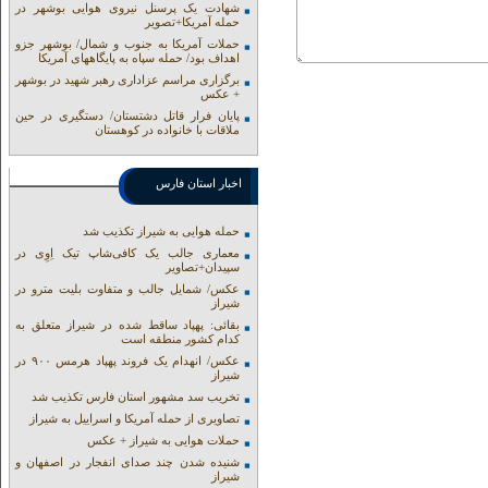
شهادت یک پرسنل نیروی هوایی بوشهر در
حمله آمریکا+تصویر
حملات آمریکا به جنوب و شمال/ بوشهر جزو
اهداف بود/ حمله سپاه به پایگاههای آمریکا
برگزاری مراسم عزاداری رهبر شهید در بوشهر
+ عکس
پایان فرار قاتل دشتستان/ دستگیری در حین
ملاقات با خانواده در کوهستان
اخبار استان فارس
حمله هوایی به شیراز تکذیب شد
معماری جالب یک کافی‌شاپ تیک اِوِی در
سپیدان+تصاویر
عکس/ شمایل جالب و متفاوت بلیت مترو در
شیراز
بقائی: پهپاد ساقط شده در شیراز متعلق به
کدام کشور منطقه است
عکس/ انهدام یک فروند پهپاد هرمس ۹۰۰ در
شیراز
تخریب سد مشهور استان فارس تکذیب شد
تصاویری از حمله آمریکا و اسراییل به شیراز
حملات هوایی به شیراز + عکس
شنیده شدن چند صدای انفجار در اصفهان و
شیراز