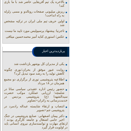
بالاخره یک تیم آفریقایی حاضر شد با ما بازی
کند!
ریزش میلیونی صفحات رونالدو و مسی زلزله
به راه انداخت!
اولین حریف تیم ملی ایران در ترکیه مشخص
شد
تاجرنیا: پیشنهاد پرسپولیس مورد تایید ما نیست
عکس/ استوری کنایه آمیز محمدحسین میثاقی
پربازدیدترین اخبار
یکی از مدیران کل بوشهر بازداشت شد
روایت عبور موفق از بحران؛نوری چگونه
کاهش تولید را به رشد سود تبدیل کرد؟
اطلاعیه پتروشیمی نوری از برگزاری دو مجمع
همزمان در ۱۸ مرداد
حضور رئیس اداره عقیدتی سیاسی ساتا در
شلمچه؛ ارزیابی عملکرد موکب حضرت
سیدالشهدا (ع) پتروشیمی پردیس در
خدمت‌رسانی به زائران+تصاویر
انتصاب و ارتقاء شایسته عبداله رادمرد در
پتروشیمی جم+تصویر
دکتر پیمان اصفهانی: صنایع پتروشیمی در جنگ
اخیر حامی اشتغال و جامعه کارگری بودند /
ارتقای مهارت و توانمندسازی نیروی انسانی باید
در اولویت قرار گیرد