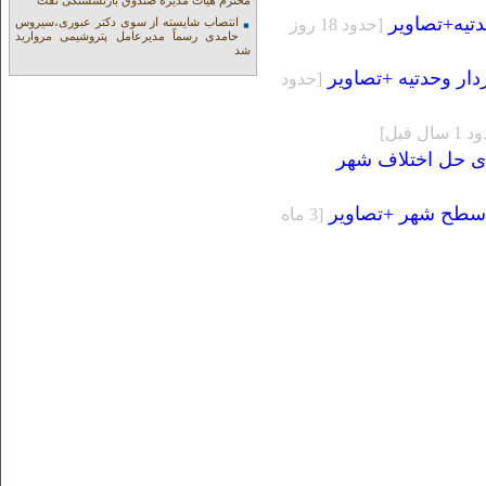
محترم هیات مدیره صندوق بازنشستگی نفت
تیه+تصاویر
[حدود 18 روز
انتصاب شایسته از سوی دکتر عبوری،سیروس
حامدی رسماً مدیرعامل پتروشیمی مروارید
شد
ر وحدتیه +تصاویر
[حدود
سال قبل]
ای حل اختلاف شهر
ی سطح شهر +تصاویر
[3 ماه