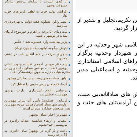
از کندی اینترنت تا سکوت پرسش برانگیز
مسولان بوشهر
افزایش تولید خرما به لطف بارش‌های خوب
بهار
 تکریم،تجلیل و تقدیر از
آبشیرین‌کن عسلویه هفته دولت به بهره‌برداری
می‌رسد
ر گردید.
ثبت دمای ۵۰ درجه در اهرم و خورموج؛ گرمای
شدید در بوشهر تا شنبه
وزیر بهداشت وارد عسلویه شد + عکس
می شهر وحدتیه در این
جهش میگو به کیلویی یک میلیون تومان
در محل دفتر شهردار وحدتیه برگزار
ماجرای سرقت از خط انتقال نفت در دشتی
چه بود؟
های اسلامی استانداری
پیام دکتر موسی احمدی نماینده جنوب استان
حدتیه و اسماعیلی مدیر
بوشهر خطاب به مهندس سخاوت اسدی رییس
محترم هیات مدیره صندوق بازنشستگی نفت
‌.
اولین مصاحبه سرپرست جدید مالیاتی بوشهر
گرما، کارمندان پارس جنوبی را تعطیل کرد
براساس اعلام استانداری ادارات بوشهر
ش های صادقانه،بی منت،
چهارشنبه تعطیل شد
فرماندار عسلویه؛ تأمین آب شرب مهم‌ترین
ن آرامستان های جنت و
اولویت شهرستان است/رضایت مردم مهم‌ترین
معیار سنجش عملکرد مدیران است
مهم‌ترین اخبار استان بوشهر
انتصاب و ارتقاء شایسته عبداله رادمرد در
پتروشیمی جم+تصویر
تاخت و تاز گرما در بوشهر/ دمای «اهرم» به
52 درجه رسید