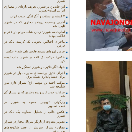
شیراز
این خانه‌باغ در شیراز، تعریف تازه‌ای از معماری
ایرانی است+تصاویر
۷ کشته در سیلاب و آبگرفتگی جنوب ایران
آخرین وضعیت پرونده دختری که در شیراز
ناپدید شد
امام‌جمعه شیراز: زمان شاه، مردم در فقر و
فلاکت بودند
ماجرای اختلاس نجومی یک کارمند بانک در
فارس
خرس قهوه‌ای سیوند فارس تلف شد + عکس
عکس/ حرکت یک کافه در شیراز جلب توجه
کرد
خواستگار قلابی در شیراز دستگیر شد
اجرای دقیق برنامه‌های مدیریت بار در شیراز
برای حفظ پایداری شبکه برق
موکب احمد بن موسی (ع) شیراز عازم مرز
شلمچه شد
جزئیات جدید از پرونده دختری که در شیراز گم
شد
واژگونی اتوبوس مشهد به شیراز در
تفت+تصاویر
عکس جالب از شمایل متفاوت یک بانک در
شیراز
تصویر متفاوت از بازیگر سریال مختار در شیراز
تصاویر/ شیراز، سرشار از عطر شکوفه‌های
بهار نارنج