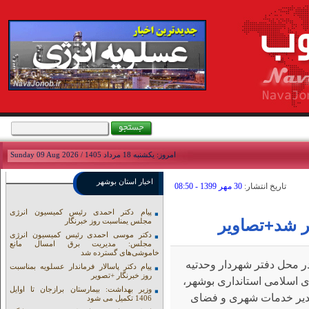
امروز: يکشنبه 18 مرداد 1405 / Sunday 09 Aug 2026
اخبار استان بوشهر
تاريخ انتشار:
30 مهر 1399 - 08:50
پیام دکتر احمدی رئیس کمیسیون انرژی
ر شد+تصاویر
مجلس یمناسبت روز خبرنگار
دکتر موسی احمدی رئیس کمیسیون انرژی
مجلس: مدیریت برق امسال مانع
خاموشی‌های گسترده شد
این آئین که روز سه شنبه ۲۹ مهرماه در محل دفتر شهردار وحدتیه
پیام دکتر پاسالار فرماندار عسلویه بمناسبت
روز خبرنگار +تصویر
 اسلامی استانداری بوشهر،
وزیر بهداشت: بیمارستان برازجان تا اوایل
 مدیر خدمات شهری و فضای
1406 تکمیل می شود