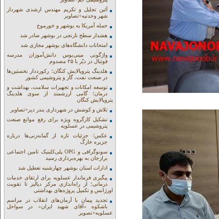
آئین تجلیل و تکریم مهندس ارشدی شهردار
شهر وحدتیه+تصاویر
حمله آمریکا به بوشهر و خورموج
هشدار سطح نارنجی در بوشهر صادر شد
امتحانات دانشگاه‌های بوشهر مجازی شد
واژگونی مینی‌بوس دانش‌آموزان مدرسه
فوتبال در دیّر با ۲۵ مصدوم
هلدینگ پتروپالایش کنگان؛ رکورددار نخستین‌ها
در صنعت نفت، گاز و پتروشیمی کشور
توسعه امکانات و تجهیزات سلامت، بهداشت و
درمان؛ گامی ارزشمند از سوی هلدینگ
پتروپالایش کنگان
تلاش و کوشش در شهرداری بندر دیر+تصاویر
تشکیل کارگروه ویژه برای رفع موانع صنعت
پتروشیمی در عسلویه
عکس/ جزئیات تازه از گمانه‌زنی‌ها درباره
جزیره خارگ
سونوگرافی و OPG پلی‌کلینیک تامین اجتماعی
برازجان به بهره‌برداری رسید
ادارات استان بوشهر چهارشنبه تعطیل شد
پیگیری فرماندار عسلویه برای ارتقای خدمات
درمانی؛ از راه‌اندازی مرکز دیالیز تا تقویت
اورژانس و تکمیل پروژه‌های بهداشتی
تجدید پیمان با آرمان‌های انقلاب در مراسم
باشکوه «آقای شهید ایران» در سواحل
عسلویه+تصویر