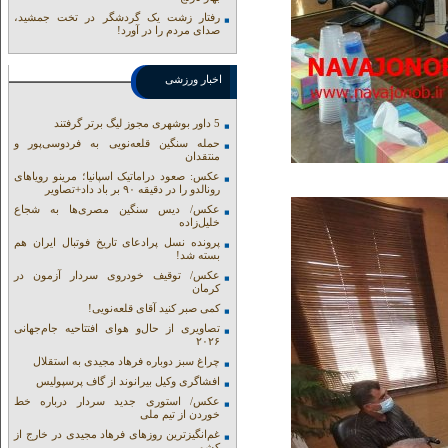
رفتار زشت یک گردشگر در تخت جمشید،
صدای مردم را در آورد!
اخبار ورزشی
5 داور بوشهری مجوز لیگ برتر گرفتند
حمله سنگین قلعه‌نویی به فردوسی‌پور و
منتقدان
عکس: صعود دراماتیک اسپانیا؛ مرینو رویاهای
رونالدو را در دقیقه ۹۰ بر باد داد+تصاویر
عکس/ دیس سنگین مصری‌ها به شجاع
خلیل‌زاده
پرونده نسل پرادعای تاریخ فوتبال ایران هم
بسته شد!
عکس/ توقیف خودروی سردار آزمون در
کرمان
کمی صبر کنید آقای قلعه‌نویی!
تصاویری از حال‌و هوای افتتاحیه جام‌جهانی
۲۰۲۶
چراغ سبز دوباره فرهاد مجیدی به استقلال
افشاگری وکیل بیرانوند از گاف‌ پرسپولیس
عکس/ استوری جدید سردار درباره خط
خوردن از تیم ملی
غم‌انگیزترین روزهای فرهاد مجیدی در خارج از
کشور