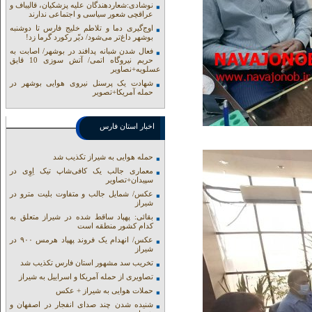
نوشادی:شعاردهندگان علیه پزشکیان، قالیباف و
عراقچی شعور سیاسی و اجتماعی ندارند
اوج‌گیری دما و تلاطم خلیج فارس تا دوشنبه
بوشهر داغ‌تر می‌شود/ دیّر رکورد گرما زد!
فعال شدن شبانه پدافند در بوشهر/ اصابت به
حریم نیروگاه اتمی/ آتش سوزی 10 قایق
عسلویه+نصاویر
شهادت یک پرسنل نیروی هوایی بوشهر در
حمله آمریکا+تصویر
اخبار استان فارس
حمله هوایی به شیراز تکذیب شد
معماری جالب یک کافی‌شاپ تیک اِوِی در
سپیدان+تصاویر
عکس/ شمایل جالب و متفاوت بلیت مترو در
شیراز
بقائی: پهپاد ساقط شده در شیراز متعلق به
کدام کشور منطقه است
عکس/ انهدام یک فروند پهپاد هرمس ۹۰۰ در
شیراز
تخریب سد مشهور استان فارس تکذیب شد
تصاویری از حمله آمریکا و اسراییل به شیراز
حملات هوایی به شیراز + عکس
شنیده شدن چند صدای انفجار در اصفهان و