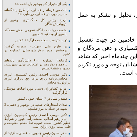
یکی از مدیران کل بوشهر بازداشت شد
با حضور فرماندار عسلویه از طرح پیشگامانه
ر، تجلیل و تشکر به عمل
«نسیم مهر» در عسلویه رونمایی شد
بازدید رئیس کل دادگستری بوشهر از
پتروپالایش کنگان
نشست ریاست دادگاه عمومی بخش سعدآباد
با شهردار وحدتیه +تصاویر
 خادمین در جهت تغسیل
توییت ترامپ: حمله به خارگ! + عکس
در طرح ملی «مهتاب» صورت گرفت؛
سپاری و دفن مردگان و
درخشش مدیر برق شهرستان عسلویه در
کشور
ن چندماه اخیر که شاهد
فرماندار عسلویه: ۶۰۰ دانش‌آموز پایه‌های
ایان توجه و مورد تکریم
یازدهم و دوازدهم در امتحانات نهایی شهرستان
حضور داشتند+تصاویر
ه است.
دکتر موسی احمدی رئیس کمیسیون انرژی
مجلس:برنامه ریزی برای رفع ناترازی انرژی
در اولویت مجلس
ادوات کشاورزان دشتی مورد اصابت موشکی
قرار گرفت
هشدار سیل در ۴ استان جنوبی کشور
صدای انفجارهای شدید در بوشهر و دشتی/ 3
شهید در حمله به مرز شلمچه
دکتر موسی احمدی رئیس کمیسیون انرژی
:پیام رهبر انقلاب «نقشه راه» عبور از شرایط
خطیر کشور است/ جنوب،خط مقدم مقاومت و
قلب تپنده انرژی ایران است
سفر معاون رئیس جمهور به عسلویه،بازدید از
پتروشیمی جم+تصاویر