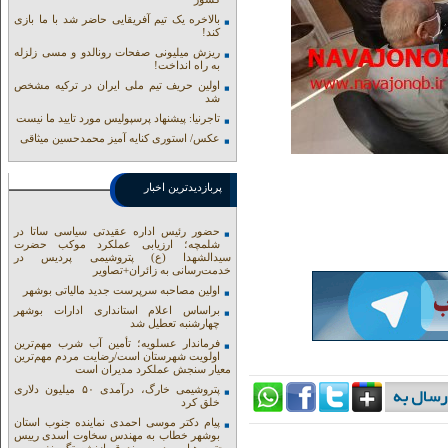
بالاخره یک تیم آفریقایی حاضر شد با ما بازی
کند!
ریزش میلیونی صفحات رونالدو و مسی زلزله
به راه انداخت!
اولین حریف تیم ملی ایران در ترکیه مشخص
شد
تاجرنیا: پیشنهاد پرسپولیس مورد تایید ما نیست
عکس/ استوری کنایه آمیز محمدحسین میثاقی
پربازدیدترین اخبار
حضور رئیس اداره عقیدتی سیاسی ساتا در
شلمچه؛ ارزیابی عملکرد موکب حضرت
سیدالشهدا (ع) پتروشیمی پردیس در
خدمت‌رسانی به زائران+تصاویر
اولین مصاحبه سرپرست جدید مالیاتی بوشهر
براساس اعلام استانداری ادارات بوشهر
چهارشنبه تعطیل شد
فرماندار عسلویه؛ تأمین آب شرب مهم‌ترین
اولویت شهرستان است/رضایت مردم مهم‌ترین
معیار سنجش عملکرد مدیران است
پتروشیمی خارگ، درآمدی ۵۰ میلیون دلاری
خلق کرد
پیام دکتر موسی احمدی نماینده جنوب استان
بوشهر خطاب به مهندس سخاوت اسدی رییس