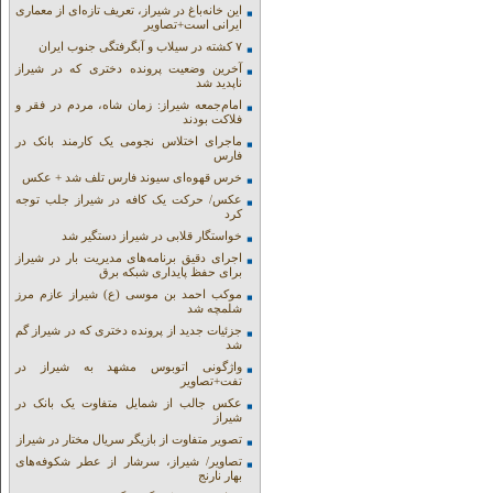
این خانه‌باغ در شیراز، تعریف تازه‌ای از معماری
ایرانی است+تصاویر
۷ کشته در سیلاب و آبگرفتگی جنوب ایران
آخرین وضعیت پرونده دختری که در شیراز
ناپدید شد
امام‌جمعه شیراز: زمان شاه، مردم در فقر و
فلاکت بودند
ماجرای اختلاس نجومی یک کارمند بانک در
فارس
خرس قهوه‌ای سیوند فارس تلف شد + عکس
عکس/ حرکت یک کافه در شیراز جلب توجه
کرد
خواستگار قلابی در شیراز دستگیر شد
اجرای دقیق برنامه‌های مدیریت بار در شیراز
برای حفظ پایداری شبکه برق
موکب احمد بن موسی (ع) شیراز عازم مرز
شلمچه شد
جزئیات جدید از پرونده دختری که در شیراز گم
شد
واژگونی اتوبوس مشهد به شیراز در
تفت+تصاویر
عکس جالب از شمایل متفاوت یک بانک در
شیراز
تصویر متفاوت از بازیگر سریال مختار در شیراز
تصاویر/ شیراز، سرشار از عطر شکوفه‌های
بهار نارنج