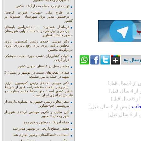
توییت ترامپ: حمله به خارگ! + عکس
در طرح ملی «مهتاب» صورت گرفت؛
درخشش مدیر برق شهرستان عسلویه در
کشور
فرماندار عسلویه: ۶۰۰ دانش‌آموز پایه‌های
یازدهم و دوازدهم در امتحانات نهایی شهرستان
حضور داشتند+تصاویر
دکتر موسی احمدی رئیس کمیسیون انرژی
مجلس:برنامه ریزی برای رفع ناترازی انرژی
در اولویت مجلس
ادوات کشاورزان دشتی مورد اصابت موشکی
قرار گرفت
هشدار سیل در ۴ استان جنوبی کشور
صدای انفجارهای شدید در بوشهر و دشتی/ 3
شهید در حمله به مرز شلمچه
4 سال قبل]
دکتر موسی احمدی رئیس کمیسیون انرژی
:پیام رهبر انقلاب «نقشه راه» عبور از شرایط
سال قبل]
خطیر کشور است/ جنوب،خط مقدم مقاومت و
قلب تپنده انرژی ایران است
ل قبل]
سفر معاون رئیس جمهور به عسلویه،بازدید از
حات
پتروشیمی جم+تصاویر
[بيش از 6 سال قبل]
آئین تجلیل و تکریم مهندس ارشدی شهردار
 سال قبل]
شهر وحدتیه+تصاویر
حمله آمریکا به بوشهر و خورموج
هشدار سطح نارنجی در بوشهر صادر شد
امتحانات دانشگاه‌های بوشهر مجازی شد