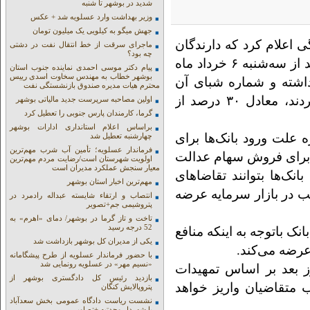
شدید در بوشهر تا شنبه
وزیر بهداشت وارد عسلویه شد + عکس
جهش میگو به کیلویی یک میلیون تومان
ی اعلام کرد که دارندگان
ماجرای سرقت از خط انتقال نفت در دشتی
چه بود؟
سهام عدالت که قصد فروش آن‌ را دارند، می‌توانند از سه‌شنبه ۶ خرداد ماه
پیام دکتر موسی احمدی نماینده جنوب استان
بوشهر خطاب به مهندس سخاوت اسدی رییس
داشته و شماره شبای آن
محترم هیات مدیره صندوق بازنشستگی نفت
حساب را به سازمان خصوصی سازی معرفی کردند، معادل ۳۰ درصد از
اولین مصاحبه سرپرست جدید مالیاتی بوشهر
گرما، کارمندان پارس جنوبی را تعطیل کرد
براساس اعلام استانداری ادارات بوشهر
ه علت ورود بانک‌ها برای
چهارشنبه تعطیل شد
فرماندار عسلویه؛ تأمین آب شرب مهم‌ترین
 برای فروش سهام عدالت
اولویت شهرستان است/رضایت مردم مهم‌ترین
معیار سنجش عملکرد مدیران است
نک‌ها بتوانند تقاضاهای
مهم‌ترین اخبار استان بوشهر
ب در بازار سرمایه عرضه
انتصاب و ارتقاء شایسته عبداله رادمرد در
پتروشیمی جم+تصویر
تاخت و تاز گرما در بوشهر/ دمای «اهرم» به
52 درجه رسید
نک باتوجه به اینکه منافع
یکی از مدیران کل بوشهر بازداشت شد
رضه می‌کند.
با حضور فرماندار عسلویه از طرح پیشگامانه
«نسیم مهر» در عسلویه رونمایی شد
 بعد بر اساس تمهیدات
بازدید رئیس کل دادگستری بوشهر از
 متقاضیان واریز خواهد
پتروپالایش کنگان
نشست ریاست دادگاه عمومی بخش سعدآباد
با شهردار وحدتیه +تصاویر