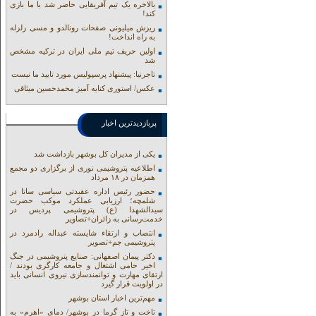
بالاخره یک تیم آفریقایی حاضر شد با ما بازی
کند!
ریزش میلیونی صفحات رونالدو و مسی زلزله
به راه انداخت!
اولین حریف تیم ملی ایران در ترکیه مشخص
شد
تاجرنیا: پیشنهاد پرسپولیس مورد تایید ما نیست
عکس/ استوری کنایه آمیز محمدحسین میثاقی
پربازدیدترین اخبار
یکی از مدیران کل بوشهر بازداشت شد
اطلاعیه پتروشیمی نوری از برگزاری دو مجمع
همزمان در ۱۸ مرداد
حضور رئیس اداره عقیدتی سیاسی ساتا در
شلمچه؛ ارزیابی عملکرد موکب حضرت
سیدالشهدا (ع) پتروشیمی پردیس در
خدمت‌رسانی به زائران+تصاویر
انتصاب و ارتقاء شایسته عبداله رادمرد در
پتروشیمی جم+تصویر
دکتر پیمان اصفهانی: صنایع پتروشیمی در جنگ
اخیر حامی اشتغال و جامعه کارگری بودند /
ارتقای مهارت و توانمندسازی نیروی انسانی باید
در اولویت قرار گیرد
مهم‌ترین اخبار استان بوشهر
تاخت و تاز گرما در بوشهر/ دمای «اهرم» به