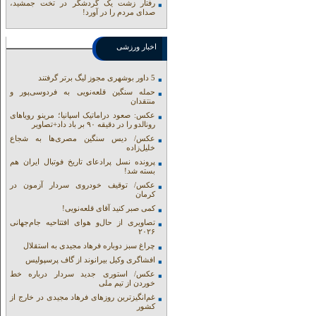
رفتار زشت یک گردشگر در تخت جمشید،
صدای مردم را در آورد!
اخبار ورزشی
5 داور بوشهری مجوز لیگ برتر گرفتند
حمله سنگین قلعه‌نویی به فردوسی‌پور و
منتقدان
عکس: صعود دراماتیک اسپانیا؛ مرینو رویاهای
رونالدو را در دقیقه ۹۰ بر باد داد+تصاویر
عکس/ دیس سنگین مصری‌ها به شجاع
خلیل‌زاده
پرونده نسل پرادعای تاریخ فوتبال ایران هم
بسته شد!
عکس/ توقیف خودروی سردار آزمون در
کرمان
کمی صبر کنید آقای قلعه‌نویی!
تصاویری از حال‌و هوای افتتاحیه جام‌جهانی
۲۰۲۶
چراغ سبز دوباره فرهاد مجیدی به استقلال
افشاگری وکیل بیرانوند از گاف‌ پرسپولیس
عکس/ استوری جدید سردار درباره خط
خوردن از تیم ملی
غم‌انگیزترین روزهای فرهاد مجیدی در خارج از
کشور