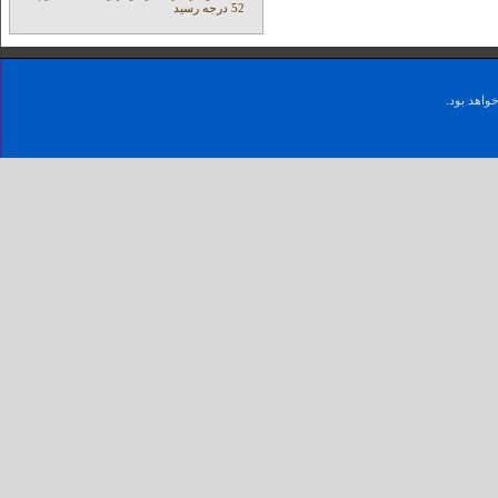
52 درجه رسید
واهد بود.