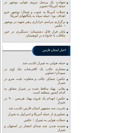
شهادت یک پرسنل نیروی هوایی بوشهر در
حمله آمریکا+تصویر
حملات آمریکا به جنوب و شمال/ بوشهر جزو
اهداف بود/ حمله سپاه به پایگاههای آمریکا
برگزاری مراسم عزاداری رهبر شهید در بوشهر
+ عکس
پایان فرار قاتل دشتستان/ دستگیری در حین
ملاقات با خانواده در کوهستان
اخبار استان فارس
حمله هوایی به شیراز تکذیب شد
معماری جالب یک کافی‌شاپ تیک اِوِی در
سپیدان+تصاویر
عکس/ شمایل جالب و متفاوت بلیت مترو در
شیراز
بقائی: پهپاد ساقط شده در شیراز متعلق به
کدام کشور منطقه است
عکس/ انهدام یک فروند پهپاد هرمس ۹۰۰ در
شیراز
تخریب سد مشهور استان فارس تکذیب شد
تصاویری از حمله آمریکا و اسراییل به شیراز
حملات هوایی به شیراز + عکس
شنیده شدن چند صدای انفجار در اصفهان و
شیراز