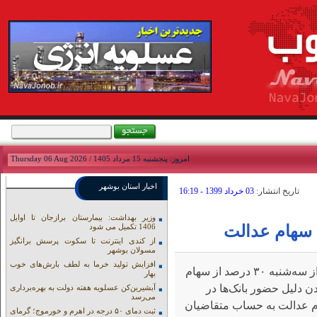
امروز: پنجشنبه 15 مرداد 1405 / Thursday 06 Aug 2026
اخبار استان بوشهر
تاريخ انتشار:
03 خرداد 1399 - 16:19
وزیر بهداشت: بیمارستان برازجان تا اوایل
 سهام عدالت
1406 تکمیل می شود
از کندی اینترنت تا سکوت پرسش برانگیز
مسولان بوشهر
افزایش تولید خرما به لطف بارش‌های خوب
نوای جنوب:باتوجه به اینکه مشمولان سهام عدالت می‌توانند از سه‌شنبه ۳۰ درصد از سهام
بهار
ن دلیل حضور بانک‌ها در
آبشیرین‌کن عسلویه هفته دولت به بهره‌برداری
می‌رسد
 عدالت به حساب متقاضیان
ثبت دمای ۵۰ درجه در اهرم و خورموج؛ گرمای