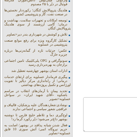
واژگونی مینی‌بوس دانش‌آموزان مدرسه
فوتبال در دیّر با ۲۵ مصدوم
هلدینگ پتروپالایش کنگان؛ رکورددار نخستین‌ها
در صنعت نفت، گاز و پتروشیمی کشور
توسعه امکانات و تجهیزات سلامت، بهداشت و
درمان؛ گامی ارزشمند از سوی هلدینگ
پتروپالایش کنگان
تلاش و کوشش در شهرداری بندر دیر+تصاویر
تشکیل کارگروه ویژه برای رفع موانع صنعت
پتروشیمی در عسلویه
عکس/ جزئیات تازه از گمانه‌زنی‌ها درباره
جزیره خارگ
سونوگرافی و OPG پلی‌کلینیک تامین اجتماعی
برازجان به بهره‌برداری رسید
ادارات استان بوشهر چهارشنبه تعطیل شد
پیگیری فرماندار عسلویه برای ارتقای خدمات
درمانی؛ از راه‌اندازی مرکز دیالیز تا تقویت
اورژانس و تکمیل پروژه‌های بهداشتی
تجدید پیمان با آرمان‌های انقلاب در مراسم
باشکوه «آقای شهید ایران» در سواحل
عسلویه+تصویر
نوشادی:شعاردهندگان علیه پزشکیان، قالیباف و
عراقچی شعور سیاسی و اجتماعی ندارند
اوج‌گیری دما و تلاطم خلیج فارس تا دوشنبه
بوشهر داغ‌تر می‌شود/ دیّر رکورد گرما زد!
فعال شدن شبانه پدافند در بوشهر/ اصابت به
حریم نیروگاه اتمی/ آتش سوزی 10 قایق
عسلویه+نصاویر