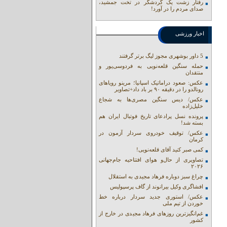
رفتار زشت یک گردشگر در تخت جمشید،
صدای مردم را در آورد!
اخبار ورزشی
5 داور بوشهری مجوز لیگ برتر گرفتند
حمله سنگین قلعه‌نویی به فردوسی‌پور و
منتقدان
عکس: صعود دراماتیک اسپانیا؛ مرینو رویاهای
رونالدو را در دقیقه ۹۰ بر باد داد+تصاویر
عکس/ دیس سنگین مصری‌ها به شجاع
خلیل‌زاده
پرونده نسل پرادعای تاریخ فوتبال ایران هم
بسته شد!
عکس/ توقیف خودروی سردار آزمون در
کرمان
کمی صبر کنید آقای قلعه‌نویی!
تصاویری از حال‌و هوای افتتاحیه جام‌جهانی
۲۰۲۶
چراغ سبز دوباره فرهاد مجیدی به استقلال
افشاگری وکیل بیرانوند از گاف‌ پرسپولیس
عکس/ استوری جدید سردار درباره خط
خوردن از تیم ملی
غم‌انگیزترین روزهای فرهاد مجیدی در خارج از
کشور