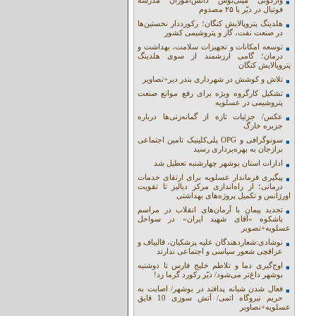
واژگونی مینی‌بوس دانش‌آموزان مدرسه
فوتبال در دیّر با ۲۵ مصدوم
هلدینگ پتروپالایش کنگان؛ رکورددار نخستین‌ها
در صنعت نفت، گاز و پتروشیمی کشور
توسعه امکانات و تجهیزات سلامت، بهداشت و
درمان؛ گامی ارزشمند از سوی هلدینگ
پتروپالایش کنگان
تلاش و کوشش در شهرداری بندر دیر+تصاویر
تشکیل کارگروه ویژه برای رفع موانع صنعت
پتروشیمی در عسلویه
عکس/ جزئیات تازه از گمانه‌زنی‌ها درباره
جزیره خارگ
سونوگرافی و OPG پلی‌کلینیک تامین اجتماعی
برازجان به بهره‌برداری رسید
ادارات استان بوشهر چهارشنبه تعطیل شد
پیگیری فرماندار عسلویه برای ارتقای خدمات
درمانی؛ از راه‌اندازی مرکز دیالیز تا تقویت
اورژانس و تکمیل پروژه‌های بهداشتی
تجدید پیمان با آرمان‌های انقلاب در مراسم
باشکوه «آقای شهید ایران» در سواحل
عسلویه+تصویر
نوشادی:شعاردهندگان علیه پزشکیان، قالیباف و
عراقچی شعور سیاسی و اجتماعی ندارند
اوج‌گیری دما و تلاطم خلیج فارس تا دوشنبه
بوشهر داغ‌تر می‌شود/ دیّر رکورد گرما زد!
فعال شدن شبانه پدافند در بوشهر/ اصابت به
حریم نیروگاه اتمی/ آتش سوزی 10 قایق
عسلویه+نصاویر