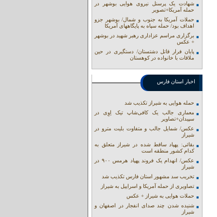
شهادت یک پرسنل نیروی هوایی بوشهر در
حمله آمریکا+تصویر
حملات آمریکا به جنوب و شمال/ بوشهر جزو
اهداف بود/ حمله سپاه به پایگاههای آمریکا
برگزاری مراسم عزاداری رهبر شهید در بوشهر
+ عکس
پایان فرار قاتل دشتستان/ دستگیری در حین
ملاقات با خانواده در کوهستان
اخبار استان فارس
حمله هوایی به شیراز تکذیب شد
معماری جالب یک کافی‌شاپ تیک اِوِی در
سپیدان+تصاویر
عکس/ شمایل جالب و متفاوت بلیت مترو در
شیراز
بقائی: پهپاد ساقط شده در شیراز متعلق به
کدام کشور منطقه است
عکس/ انهدام یک فروند پهپاد هرمس ۹۰۰ در
شیراز
تخریب سد مشهور استان فارس تکذیب شد
تصاویری از حمله آمریکا و اسراییل به شیراز
حملات هوایی به شیراز + عکس
شنیده شدن چند صدای انفجار در اصفهان و
شیراز