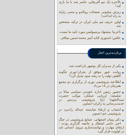
بالاخره یک تیم آفریقایی حاضر شد با ما بازی
کند!
ریزش میلیونی صفحات رونالدو و مسی زلزله
به راه انداخت!
اولین حریف تیم ملی ایران در ترکیه مشخص
شد
تاجرنیا: پیشنهاد پرسپولیس مورد تایید ما نیست
عکس/ استوری کنایه آمیز محمدحسین میثاقی
پربازدیدترین اخبار
یکی از مدیران کل بوشهر بازداشت شد
روایت عبور موفق از بحران؛نوری چگونه
کاهش تولید را به رشد سود تبدیل کرد؟
اطلاعیه پتروشیمی نوری از برگزاری دو مجمع
همزمان در ۱۸ مرداد
حضور رئیس اداره عقیدتی سیاسی ساتا در
شلمچه؛ ارزیابی عملکرد موکب حضرت
سیدالشهدا (ع) پتروشیمی پردیس در
خدمت‌رسانی به زائران+تصاویر
انتصاب و ارتقاء شایسته عبداله رادمرد در
پتروشیمی جم+تصویر
دکتر پیمان اصفهانی: صنایع پتروشیمی در جنگ
اخیر حامی اشتغال و جامعه کارگری بودند /
ارتقای مهارت و توانمندسازی نیروی انسانی باید
در اولویت قرار گیرد