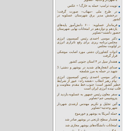
توییت ترامپ: حمله به خارگ! + عکس
در طرح ملی «مهتاب» صورت گرفت؛
درخشش مدیر برق شهرستان عسلویه در
کشور
فرماندار عسلویه: ۶۰۰ دانش‌آموز پایه‌های
یازدهم و دوازدهم در امتحانات نهایی شهرستان
حضور داشتند+تصاویر
دکتر موسی احمدی رئیس کمیسیون انرژی
مجلس:برنامه ریزی برای رفع ناترازی انرژی
در اولویت مجلس
ادوات کشاورزان دشتی مورد اصابت موشکی
قرار گرفت
هشدار سیل در ۴ استان جنوبی کشور
صدای انفجارهای شدید در بوشهر و دشتی/ 3
شهید در حمله به مرز شلمچه
دکتر موسی احمدی رئیس کمیسیون انرژی
:پیام رهبر انقلاب «نقشه راه» عبور از شرایط
خطیر کشور است/ جنوب،خط مقدم مقاومت و
قلب تپنده انرژی ایران است
سفر معاون رئیس جمهور به عسلویه،بازدید از
پتروشیمی جم+تصاویر
آئین تجلیل و تکریم مهندس ارشدی شهردار
شهر وحدتیه+تصاویر
حمله آمریکا به بوشهر و خورموج
هشدار سطح نارنجی در بوشهر صادر شد
امتحانات دانشگاه‌های بوشهر مجازی شد