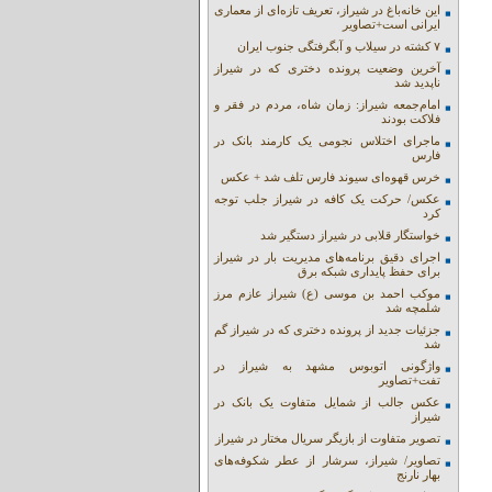
این خانه‌باغ در شیراز، تعریف تازه‌ای از معماری
ایرانی است+تصاویر
۷ کشته در سیلاب و آبگرفتگی جنوب ایران
آخرین وضعیت پرونده دختری که در شیراز
ناپدید شد
امام‌جمعه شیراز: زمان شاه، مردم در فقر و
فلاکت بودند
ماجرای اختلاس نجومی یک کارمند بانک در
فارس
خرس قهوه‌ای سیوند فارس تلف شد + عکس
عکس/ حرکت یک کافه در شیراز جلب توجه
کرد
خواستگار قلابی در شیراز دستگیر شد
اجرای دقیق برنامه‌های مدیریت بار در شیراز
برای حفظ پایداری شبکه برق
موکب احمد بن موسی (ع) شیراز عازم مرز
شلمچه شد
جزئیات جدید از پرونده دختری که در شیراز گم
شد
واژگونی اتوبوس مشهد به شیراز در
تفت+تصاویر
عکس جالب از شمایل متفاوت یک بانک در
شیراز
تصویر متفاوت از بازیگر سریال مختار در شیراز
تصاویر/ شیراز، سرشار از عطر شکوفه‌های
بهار نارنج