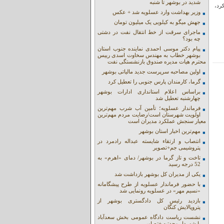
شدید در بوشهر تا شنبه
رد،
وزیر بهداشت وارد عسلویه شد + عکس
جهش میگو به کیلویی یک میلیون تومان
ماجرای سرقت از خط انتقال نفت در دشتی
چه بود؟
پیام دکتر موسی احمدی نماینده جنوب استان
بوشهر خطاب به مهندس سخاوت اسدی رییس
محترم هیات مدیره صندوق بازنشستگی نفت
اولین مصاحبه سرپرست جدید مالیاتی بوشهر
گرما، کارمندان پارس جنوبی را تعطیل کرد
براساس اعلام استانداری ادارات بوشهر
چهارشنبه تعطیل شد
فرماندار عسلویه؛ تأمین آب شرب مهم‌ترین
اولویت شهرستان است/رضایت مردم مهم‌ترین
معیار سنجش عملکرد مدیران است
مهم‌ترین اخبار استان بوشهر
انتصاب و ارتقاء شایسته عبداله رادمرد در
پتروشیمی جم+تصویر
تاخت و تاز گرما در بوشهر/ دمای «اهرم» به
52 درجه رسید
یکی از مدیران کل بوشهر بازداشت شد
با حضور فرماندار عسلویه از طرح پیشگامانه
«نسیم مهر» در عسلویه رونمایی شد
بازدید رئیس کل دادگستری بوشهر از
پتروپالایش کنگان
نشست ریاست دادگاه عمومی بخش سعدآباد
با شهردار وحدتیه +تصاویر