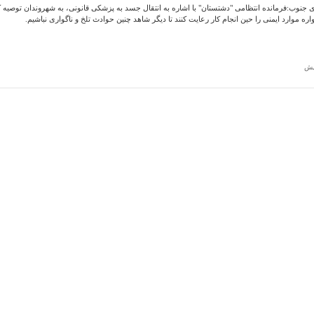
ی جنوب:فرمانده انتظامی "دشتستان" با اشاره به انتقال جسد به پزشکی قانونی، به شهروندان توصیه ک
ره موارد ایمنی را حین انجام کار رعایت کنند تا دیگر شاهد چنین حوادث تلخ و ناگواری نباشیم.