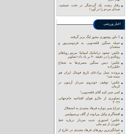
رفتار زشت یک گردشگر در تخت جمشید،
صدای مردم را در آورد!
اخبار ورزشی
5 داور بوشهری مجوز لیگ برتر گرفتند
حمله سنگین قلعه‌نویی به فردوسی‌پور و
منتقدان
عکس: صعود دراماتیک اسپانیا؛ مرینو رویاهای
رونالدو را در دقیقه ۹۰ بر باد داد+تصاویر
عکس/ دیس سنگین مصری‌ها به شجاع
خلیل‌زاده
پرونده نسل پرادعای تاریخ فوتبال ایران هم
بسته شد!
عکس/ توقیف خودروی سردار آزمون در
کرمان
کمی صبر کنید آقای قلعه‌نویی!
تصاویری از حال‌و هوای افتتاحیه جام‌جهانی
۲۰۲۶
چراغ سبز دوباره فرهاد مجیدی به استقلال
افشاگری وکیل بیرانوند از گاف‌ پرسپولیس
عکس/ استوری جدید سردار درباره خط
خوردن از تیم ملی
غم‌انگیزترین روزهای فرهاد مجیدی در خارج از
کشور