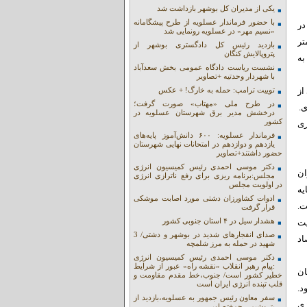
یکی از مدیران کل بوشهر بازداشت شد
با حضور فرماندار عسلویه از طرح پیشگامانه
در
«نسیم مهر» در عسلویه رونمایی شد
تر
بازدید رئیس کل دادگستری بوشهر از
پتروپالایش کنگان
به
نشست ریاست دادگاه عمومی بخش سعدآباد
با شهردار وحدتیه +تصاویر
از
توییت ترامپ: حمله به خارگ! + عکس
در طرح ملی «مهتاب» صورت گرفت؛
.
درخشش مدیر برق شهرستان عسلویه در
کشور
ری
فرماندار عسلویه: ۶۰۰ دانش‌آموز پایه‌های
یازدهم و دوازدهم در امتحانات نهایی شهرستان
حضور داشتند+تصاویر
دکتر موسی احمدی رئیس کمیسیون انرژی
ان
مجلس:برنامه ریزی برای رفع ناترازی انرژی
در اولویت مجلس
یه
ادوات کشاورزان دشتی مورد اصابت موشکی
ت.
قرار گرفت
هشدار سیل در ۴ استان جنوبی کشور
یت
صدای انفجارهای شدید در بوشهر و دشتی/ 3
اد
شهید در حمله به مرز شلمچه
دکتر موسی احمدی رئیس کمیسیون انرژی
:پیام رهبر انقلاب «نقشه راه» عبور از شرایط
ان
خطیر کشور است/ جنوب،خط مقدم مقاومت و
قلب تپنده انرژی ایران است
د.
سفر معاون رئیس جمهور به عسلویه،بازدید از
زی
پتروشیمی جم+تصاویر