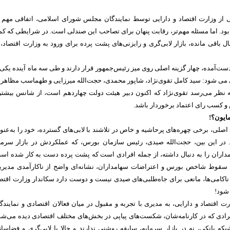
ی از وزارت اقتصاد و دارایی توسط نمایندگان مجلس شورای اسلامی، اتفاقی مهم 
د. اما مسئله مهم‌تر، رقابت پنهان برای تصاحب این صندلی است. در شرایطی که کم
ال باقی مانده، بازار لابی‌گری و رایزنی‌های پشت پرده برای ورود به وزارت اقتصاد، 
ست‌آمده، چهار گزینه اصلی روی میز رئیس‌جمهور قرار دارند و طی سه ماه آینده یکی 
 می شود: سید کامل تقوی‌نژاد، شاپور محمدی، حجت‌الله میرزایی و طهماسب مظاهری
به نظر می‌رسد تقوی‌نژاد که اکنون دبیر هیئت دولت چهاردهم است، از شانس بیشت
 کسب رای اعتماد برخوردار باشد.
ایون؟!
ای اصلی، برخی چهره‌های پرحاشیه و خاص در تلاشند با لابی‌های گسترده، خود را به‌عنو
د. در این بین، حجت‌الله صیدی، رئیس سازمان بورس، که عملکردش در بازار سرما
داران را به دنبال داشته، از جمله افرادی است که پشت پرده دست به کار شده اس
 سقوط شاخص بورس و اعتراضات سهامداران، نشانه‌ای واضح از ناکارآمدی مدیر
 ناکامی‌ها، مانعی برای جاه‌طلبی‌های صیدی نیست و دوست دارد سکاندار وزارت اقتص
 شود!
 اقتصاد و دارایی، به مدیری با تجربه و مقبول در میان فعالان اقتصادی و نمایندگ
فرادی که در کارنامه‌شان، شکست‌های پیاپی در بخش‌های مختلف اقتصادی دیده می‌شو
بکه بانکی، نه در بازار سرمایه، سابقه روشنی ندارند و حالا با لابی‌گری و فضاسا