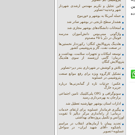
ین
آئین تجلیل و تکریم مهندس ارشدی شهردار
شهر وحدتیه+تصاویر
ده
حمله آمریکا به بوشهر و خورموج
هشدار سطح نارنجی در بوشهر صادر شد
امتحانات دانشگاه‌های بوشهر مجازی شد
واژگونی مینی‌بوس دانش‌آموزان مدرسه
فوتبال در دیّر با ۲۵ مصدوم
هلدینگ پتروپالایش کنگان؛ رکورددار نخستین‌ها
در صنعت نفت، گاز و پتروشیمی کشور
توسعه امکانات و تجهیزات سلامت، بهداشت و
درمان؛ گامی ارزشمند از سوی هلدینگ
پتروپالایش کنگان
تلاش و کوشش در شهرداری بندر دیر+تصاویر
تشکیل کارگروه ویژه برای رفع موانع صنعت
پتروشیمی در عسلویه
عکس/ جزئیات تازه از گمانه‌زنی‌ها درباره
جزیره خارگ
سونوگرافی و OPG پلی‌کلینیک تامین اجتماعی
برازجان به بهره‌برداری رسید
ادارات استان بوشهر چهارشنبه تعطیل شد
پیگیری فرماندار عسلویه برای ارتقای خدمات
درمانی؛ از راه‌اندازی مرکز دیالیز تا تقویت
اورژانس و تکمیل پروژه‌های بهداشتی
تجدید پیمان با آرمان‌های انقلاب در مراسم
باشکوه «آقای شهید ایران» در سواحل
عسلویه+تصویر