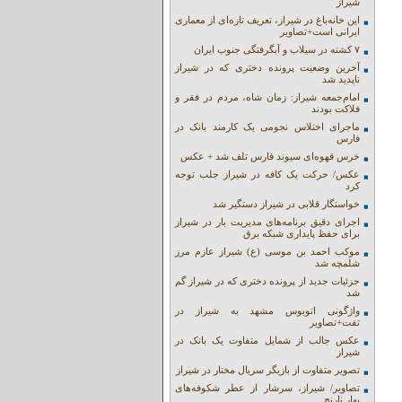
شیراز
این خانه‌باغ در شیراز، تعریف تازه‌ای از معماری
ایرانی است+تصاویر
۷ کشته در سیلاب و آبگرفتگی جنوب ایران
آخرین وضعیت پرونده دختری که در شیراز
ناپدید شد
امام‌جمعه شیراز: زمان شاه، مردم در فقر و
فلاکت بودند
ماجرای اختلاس نجومی یک کارمند بانک در
فارس
خرس قهوه‌ای سیوند فارس تلف شد + عکس
عکس/ حرکت یک کافه در شیراز جلب توجه
کرد
خواستگار قلابی در شیراز دستگیر شد
اجرای دقیق برنامه‌های مدیریت بار در شیراز
برای حفظ پایداری شبکه برق
موکب احمد بن موسی (ع) شیراز عازم مرز
شلمچه شد
جزئیات جدید از پرونده دختری که در شیراز گم
شد
واژگونی اتوبوس مشهد به شیراز در
تفت+تصاویر
عکس جالب از شمایل متفاوت یک بانک در
شیراز
تصویر متفاوت از بازیگر سریال مختار در شیراز
تصاویر/ شیراز، سرشار از عطر شکوفه‌های
بهار نارنج