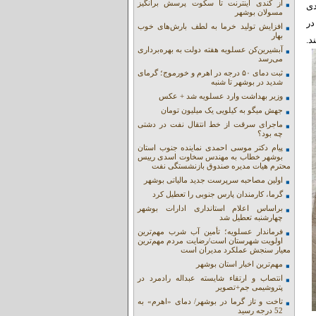
از کندی اینترنت تا سکوت پرسش برانگیز
دی
مسولان بوشهر
در
افزایش تولید خرما به لطف بارش‌های خوب
بهار
.
آبشیرین‌کن عسلویه هفته دولت به بهره‌برداری
می‌رسد
ثبت دمای ۵۰ درجه در اهرم و خورموج؛ گرمای
شدید در بوشهر تا شنبه
وزیر بهداشت وارد عسلویه شد + عکس
جهش میگو به کیلویی یک میلیون تومان
ماجرای سرقت از خط انتقال نفت در دشتی
چه بود؟
پیام دکتر موسی احمدی نماینده جنوب استان
بوشهر خطاب به مهندس سخاوت اسدی رییس
محترم هیات مدیره صندوق بازنشستگی نفت
اولین مصاحبه سرپرست جدید مالیاتی بوشهر
گرما، کارمندان پارس جنوبی را تعطیل کرد
براساس اعلام استانداری ادارات بوشهر
چهارشنبه تعطیل شد
فرماندار عسلویه؛ تأمین آب شرب مهم‌ترین
اولویت شهرستان است/رضایت مردم مهم‌ترین
معیار سنجش عملکرد مدیران است
مهم‌ترین اخبار استان بوشهر
انتصاب و ارتقاء شایسته عبداله رادمرد در
پتروشیمی جم+تصویر
تاخت و تاز گرما در بوشهر/ دمای «اهرم» به
52 درجه رسید