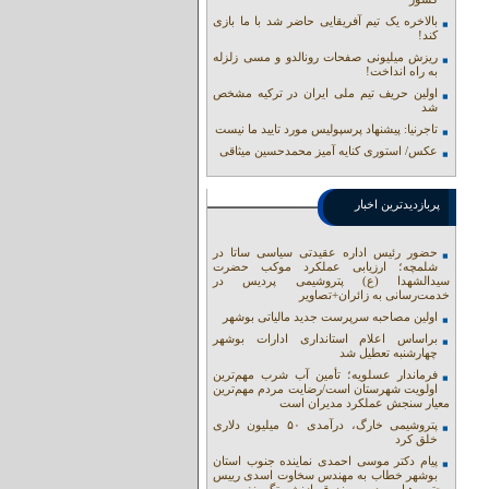
بالاخره یک تیم آفریقایی حاضر شد با ما بازی
کند!
ریزش میلیونی صفحات رونالدو و مسی زلزله
به راه انداخت!
اولین حریف تیم ملی ایران در ترکیه مشخص
شد
تاجرنیا: پیشنهاد پرسپولیس مورد تایید ما نیست
عکس/ استوری کنایه آمیز محمدحسین میثاقی
پربازدیدترین اخبار
حضور رئیس اداره عقیدتی سیاسی ساتا در
شلمچه؛ ارزیابی عملکرد موکب حضرت
سیدالشهدا (ع) پتروشیمی پردیس در
خدمت‌رسانی به زائران+تصاویر
اولین مصاحبه سرپرست جدید مالیاتی بوشهر
براساس اعلام استانداری ادارات بوشهر
چهارشنبه تعطیل شد
فرماندار عسلویه؛ تأمین آب شرب مهم‌ترین
اولویت شهرستان است/رضایت مردم مهم‌ترین
معیار سنجش عملکرد مدیران است
پتروشیمی خارگ، درآمدی ۵۰ میلیون دلاری
خلق کرد
پیام دکتر موسی احمدی نماینده جنوب استان
بوشهر خطاب به مهندس سخاوت اسدی رییس