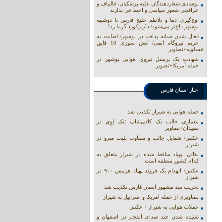
نوشادی:شعاردهندگان علیه پزشکیان، قالیباف و
عراقچی شعور سیاسی و اجتماعی ندارند
اوج‌گیری دما و تلاطم خلیج فارس تا دوشنبه
بوشهر داغ‌تر می‌شود/ دیّر رکورد گرما زد!
فعال شدن شبانه پدافند در بوشهر/ اصابت به
حریم نیروگاه اتمی/ آتش سوزی 10 قایق
عسلویه+نصاویر
شهادت یک پرسنل نیروی هوایی بوشهر در
حمله آمریکا+تصویر
اخبار استان فارس
حمله هوایی به شیراز تکذیب شد
معماری جالب یک کافی‌شاپ تیک اِوِی در
سپیدان+تصاویر
عکس/ شمایل جالب و متفاوت بلیت مترو در
شیراز
بقائی: پهپاد ساقط شده در شیراز متعلق به
کدام کشور منطقه است
عکس/ انهدام یک فروند پهپاد هرمس ۹۰۰ در
شیراز
تخریب سد مشهور استان فارس تکذیب شد
تصاویری از حمله آمریکا و اسراییل به شیراز
حملات هوایی به شیراز + عکس
شنیده شدن چند صدای انفجار در اصفهان و