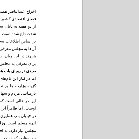
اخراج عبدالناصر همت
فضای اقتصادی کشور بو
از دو هفته به پایان س
شدت داغ شده است.
بر اساس اطلاعات به‌د
آن‌ها به مجلس معرفی
هرچند در این میان، 
برای معرفی به مجلس و
صیدی در رویای باب هم
اما در کنار این نام‌ه
گزینه وزارت جا بزنن
نارضایتی مردم و سهام
این در حالی است که
اوست، اما ظاهراً این
در خیابان باب همایون
آنچه مسلم است، وزارت
مجلس نیاز دارد، نه ا
چهره‌هایی که نه در ش