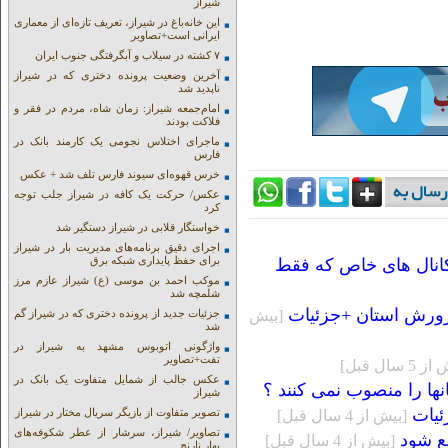
شیراز
این خانه‌باغ در شیراز، تعریف تازه‌ای از معماری
ایرانی است+تصاویر
۷ کشته در سیلاب و آبگرفتگی جنوب ایران
آخرین وضعیت پرونده دختری که در شیراز
ناپدید شد
امام‌جمعه شیراز: زمان شاه، مردم در فقر و
فلاکت بودند
ماجرای اختلاس نجومی یک کارمند بانک در
فارس
خرس قهوه‌ای سیوند فارس تلف شد + عکس
عکس/ حرکت یک کافه در شیراز جلب توجه
کرد
خواستگار قلابی در شیراز دستگیر شد
اجرای دقیق برنامه‌های مدیریت بار در شیراز
برای حفظ پایداری شبکه برق
کانال های خاص که فقط
موکب احمد بن موسی (ع) شیراز عازم مرز
شلمچه شد
پرورش استان +جزئیات
[بيش
جزئیات جدید از پرونده دختری که در شیراز گم
شد
واژگونی اتوبوس مشهد به شیراز در
تفت+تصاویر
5 سال قبل]
عکس جالب از شمایل متفاوت یک بانک در
ها را منصوب نمی کنند ؟
شیراز
ئیات
تصویر متفاوت از بازیگر سریال مختار در شیراز
[بيش از 4 سال قبل]
تصاویر/ شیراز، سرشار از عطر شکوفه‌های
ع شود
[بيش از 4 سال قبل]
بهار نارنج