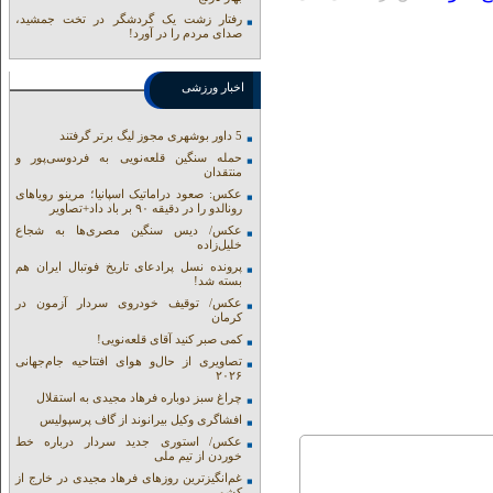
رفتار زشت یک گردشگر در تخت جمشید،
صدای مردم را در آورد!
اخبار ورزشی
5 داور بوشهری مجوز لیگ برتر گرفتند
حمله سنگین قلعه‌نویی به فردوسی‌پور و
منتقدان
عکس: صعود دراماتیک اسپانیا؛ مرینو رویاهای
رونالدو را در دقیقه ۹۰ بر باد داد+تصاویر
عکس/ دیس سنگین مصری‌ها به شجاع
خلیل‌زاده
پرونده نسل پرادعای تاریخ فوتبال ایران هم
بسته شد!
عکس/ توقیف خودروی سردار آزمون در
کرمان
کمی صبر کنید آقای قلعه‌نویی!
تصاویری از حال‌و هوای افتتاحیه جام‌جهانی
۲۰۲۶
چراغ سبز دوباره فرهاد مجیدی به استقلال
افشاگری وکیل بیرانوند از گاف‌ پرسپولیس
عکس/ استوری جدید سردار درباره خط
خوردن از تیم ملی
غم‌انگیزترین روزهای فرهاد مجیدی در خارج از
کشور