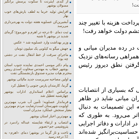
از کندی اینترنت تا سکوت پرسش برانگیز
فت!
مسولان بوشهر
افزایش تولید خرما به لطف بارش‌های خوب
بهار
داخت هزینه با تغییر چند
آبشیرین‌کن عسلویه هفته دولت به بهره‌برداری
می‌رسد
 چشم دولت خواهد رفت!
ثبت دمای ۵۰ درجه در اهرم و خورموج؛ گرمای
شدید در بوشهر تا شنبه
وزیر بهداشت وارد عسلویه شد + عکس
ت در رده مدیران میانی و
جهش میگو به کیلویی یک میلیون تومان
ماجرای سرقت از خط انتقال نفت در دشتی
د همراهی رسانه‌های نزدیک
چه بود؟
گرفتن نطق دیروز رئیس
پیام دکتر موسی احمدی نماینده جنوب استان
بوشهر خطاب به مهندس سخاوت اسدی رییس
محترم هیات مدیره صندوق بازنشستگی نفت
اولین مصاحبه سرپرست جدید مالیاتی بوشهر
گرما، کارمندان پارس جنوبی را تعطیل کرد
 که بسیاری از انتصابات
براساس اعلام استانداری ادارات بوشهر
چهارشنبه تعطیل شد
ران میانی شاید در ظاهر
فرماندار عسلویه؛ تأمین آب شرب مهم‌ترین
ه این تصمیمات به دنبال
اولویت شهرستان است/رضایت مردم مهم‌ترین
معیار سنجش عملکرد مدیران است
تر می‌رود. به طوری که
مهم‌ترین اخبار استان بوشهر
ر ادارات و دفاتر اجرایی
انتصاب و ارتقاء شایسته عبداله رادمرد در
پتروشیمی جم+تصویر
حساسیت‌برانگیز شده‌اند
تاخت و تاز گرما در بوشهر/ دمای «اهرم» به
52 درجه رسید