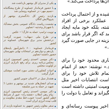
آن‌ها پرداخت می‌کند.»
یکی از مدیران کل بوشهر بازداشت شد
با حضور فرماندار عسلویه از طرح پیشگامانه
«نسیم مهر» در عسلویه رونمایی شد
یده و از احتمال پرداخت
بازدید رئیس کل دادگستری بوشهر از
پتروپالایش کنگان
عملکرد برخی از افراد
نشست ریاست دادگاه عمومی بخش سعدآباد
، بلکه خود مایه ایجاد
با شهردار وحدتیه +تصاویر
توییت ترامپ: حمله به خارگ! + عکس
که اگر قرار باشد برای
در طرح ملی «مهتاب» صورت گرفت؛
زینه در جایی صورت گیرد
درخشش مدیر برق شهرستان عسلویه در
کشور
.»
فرماندار عسلویه: ۶۰۰ دانش‌آموز پایه‌های
یازدهم و دوازدهم در امتحانات نهایی شهرستان
حضور داشتند+تصاویر
باری محدود خود را برای
دکتر موسی احمدی رئیس کمیسیون انرژی
مجلس:برنامه ریزی برای رفع ناترازی انرژی
» نوشته: «بعد از اتمام
در اولویت مجلس
ادوات کشاورزان دشتی مورد اصابت موشکی
ام تلاش خود را برای
قرار گرفت
هشدار سیل در ۴ استان جنوبی کشور
ست انتصابات اخیر مثل
صدای انفجارهای شدید در بوشهر و دشتی/ 3
میت امنیتی داشته است
شهید در حمله به مرز شلمچه
دکتر موسی احمدی رئیس کمیسیون انرژی
ند و تعامل با دولت را
:پیام رهبر انقلاب «نقشه راه» عبور از شرایط
خطیر کشور است/ جنوب،خط مقدم مقاومت و
قلب تپنده انرژی ایران است
خیر پیوست رسانه‌ای و
سفر معاون رئیس جمهور به عسلویه،بازدید از
پتروشیمی جم+تصاویر