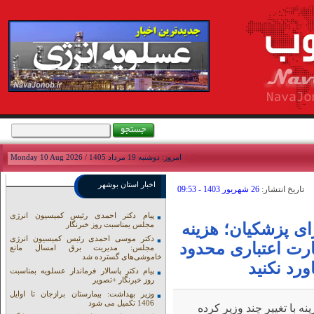
امروز: دوشنبه 19 مرداد 1405 / Monday 10 Aug 2026
اخبار استان بوشهر
تاريخ انتشار:
26 شهريور 1403 - 09:53
پیام دکتر احمدی رئیس کمیسیون انرژی
ای پزشکیان؛ هزینه
مجلس یمناسبت روز خبرنگار
دکتر موسی احمدی رئیس کمیسیون انرژی
کارت اعتباری محدود
مجلس: مدیریت برق امسال مانع
خاموشی‌های گسترده شد
ورد نکنید
پیام دکتر پاسالار فرماندار عسلویه بمناسبت
روز خبرنگار +تصویر
وزیر بهداشت: بیمارستان برازجان تا اوایل
1406 تکمیل می شود
ه با تغییر چند وزیر کرده