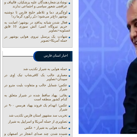
نوشادی:شعاردهندگان علیه پزشکیان، قالیباف و
عراقچی شعور سیاسی و اجتماعی ندارند
اوج‌گیری دما و تلاطم خلیج فارس تا دوشنبه
بوشهر داغ‌تر می‌شود/ دیّر رکورد گرما زد!
فعال شدن شبانه پدافند در بوشهر/ اصابت به
حریم نیروگاه اتمی/ آتش سوزی 10 قایق
عسلویه+نصاویر
شهادت یک پرسنل نیروی هوایی بوشهر در
حمله آمریکا+تصویر
اخبار استان فارس
حمله هوایی به شیراز تکذیب شد
معماری جالب یک کافی‌شاپ تیک اِوِی در
سپیدان+تصاویر
عکس/ شمایل جالب و متفاوت بلیت مترو در
شیراز
بقائی: پهپاد ساقط شده در شیراز متعلق به
کدام کشور منطقه است
عکس/ انهدام یک فروند پهپاد هرمس ۹۰۰ در
شیراز
تخریب سد مشهور استان فارس تکذیب شد
تصاویری از حمله آمریکا و اسراییل به شیراز
حملات هوایی به شیراز + عکس
شنیده شدن چند صدای انفجار در اصفهان و