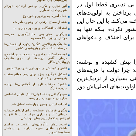
بی تدبیری قطعا اول در
آئین تجلیل و تکریم مهندس ارشدی شهردار
شهر وحدتیه+تصاویر
رداختن به اولویت‌های
حمله آمریکا به بوشهر و خورموج
می‌کند. با این حال این
هشدار سطح نارنجی در بوشهر صادر شد
ور نکرده، بلکه تنها به
امتحانات دانشگاه‌های بوشهر مجازی شد
واژگونی مینی‌بوس دانش‌آموزان مدرسه
ای اختلاف و دعوا‌های
فوتبال در دیّر با ۲۵ مصدوم
هلدینگ پتروپالایش کنگان؛ رکورددار نخستین‌ها
در صنعت نفت، گاز و پتروشیمی کشور
توسعه امکانات و تجهیزات سلامت، بهداشت و
درمان؛ گامی ارزشمند از سوی هلدینگ
را پیش کشیده و نوشته:
پتروپالایش کنگان
تلاش و کوشش در شهرداری بندر دیر+تصاویر
چرا دولت با هزینه‌های
تشکیل کارگروه ویژه برای رفع موانع صنعت
 بسیاری از نزدیک‌ترین
پتروشیمی در عسلویه
عکس/ جزئیات تازه از گمانه‌زنی‌ها درباره
ز اولویت‌های اصلی‌اش دور
جزیره خارگ
سونوگرافی و OPG پلی‌کلینیک تامین اجتماعی
برازجان به بهره‌برداری رسید
ادارات استان بوشهر چهارشنبه تعطیل شد
پیگیری فرماندار عسلویه برای ارتقای خدمات
درمانی؛ از راه‌اندازی مرکز دیالیز تا تقویت
اورژانس و تکمیل پروژه‌های بهداشتی
تجدید پیمان با آرمان‌های انقلاب در مراسم
باشکوه «آقای شهید ایران» در سواحل
عسلویه+تصویر