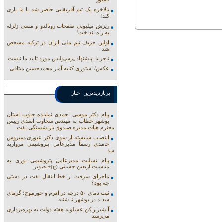
بالاخره یک تیم آفریقایی حاضر شد با ما بازی
کند!
ریزش میلیونی صفحات رونالدو و مسی زلزله
به راه انداخت!
اولین حریف تیم ملی ایران در ترکیه مشخص
شد
تاجرنیا: پیشنهاد پرسپولیس مورد تایید ما نیست
عکس/ استوری کنایه آمیز محمدحسین میثاقی
پربازدیدترین اخبار
پیام دکتر موسی احمدی نماینده جنوب استان
بوشهر خطاب به مهندس سخاوت اسدی رییس
محترم هیات مدیره صندوق بازنشستگی نفت
انتصاب شایسته از سوی دکتر عبوری،سیروس
حامدی رسماً مدیرعامل پتروشیمی مروارید
شد
پیام تسلیت مدیرعامل پتروشیمی نوری به
مناسبت اربعین حسینی (ع)+تصویر
ماجرای سرقت از خط انتقال نفت در دشتی
چه بود؟
ثبت دمای ۵۰ درجه در اهرم و خورموج؛ گرمای
شدید در بوشهر تا شنبه
آبشیرین‌کن عسلویه هفته دولت به بهره‌برداری
می‌رسد