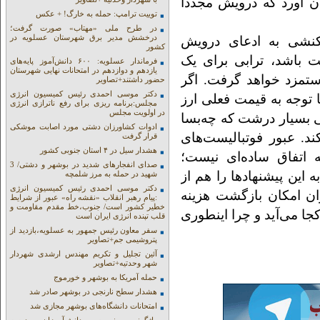
بان آورد که درویش مجددا
توییت ترامپ: حمله به خارگ! + عکس
در طرح ملی «مهتاب» صورت گرفت؛
درخشش مدیر برق شهرستان عسلویه در
اکنشی به ادعای درویش
کشور
 باشد، ترابی برای یک
فرماندار عسلویه: ۶۰۰ دانش‌آموز پایه‌های
یازدهم و دوازدهم در امتحانات نهایی شهرستان
 ۷۰میلیارد تومان دستمزد خواهد گرفت. اگر
حضور داشتند+تصاویر
دکتر موسی احمدی رئیس کمیسیون انرژی
ل با توجه به قیمت فعلی ارز
مجلس:برنامه ریزی برای رفع ناترازی انرژی
در اولویت مجلس
اهد شد؛ رقمی بسیار درشت که چه‌بسا
ادوات کشاورزان دشتی مورد اصابت موشکی
ند. عبور فوتبالیست‌های
قرار گرفت
هشدار سیل در ۴ استان جنوبی کشور
 اتفاق ساده‌ای نیست؛
صدای انفجارهای شدید در بوشهر و دشتی/ 3
این پیشنهاد‌ها را هم از
شهید در حمله به مرز شلمچه
دکتر موسی احمدی رئیس کمیسیون انرژی
ران امکان بازگشت هزینه
:پیام رهبر انقلاب «نقشه راه» عبور از شرایط
خطیر کشور است/ جنوب،خط مقدم مقاومت و
جا می‌آید و چرا اینطوری
قلب تپنده انرژی ایران است
سفر معاون رئیس جمهور به عسلویه،بازدید از
پتروشیمی جم+تصاویر
آئین تجلیل و تکریم مهندس ارشدی شهردار
شهر وحدتیه+تصاویر
حمله آمریکا به بوشهر و خورموج
هشدار سطح نارنجی در بوشهر صادر شد
امتحانات دانشگاه‌های بوشهر مجازی شد