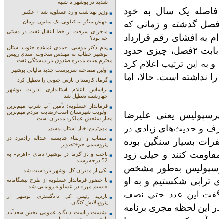
شدید در بوشهر تا شنبه
 فاصله یک سال به خود
وزیر بهداشت وارد عسلویه شد + عکس
جهش میگو به کیلویی یک میلیون تومان
فصل گذشته و زمانی که
ماجرای سرقت از خط انتقال نفت در دشتی
م به افشای رقم قرارداد
چه بود؟
پیام دکتر موسی احمدی نماینده جنوب استان
این بازیکن با سپاهانی‌ها کرد. زنوزی گفت اسدی بابت ۲فصل، چیزی حدود
بوشهر خطاب به مهندس سخاوت اسدی رییس
محترم هیات مدیره صندوق بازنشستگی نفت
و به این ترتیب اعلام کرد
اولین مصاحبه سرپرست جدید مالیاتی بوشهر
ا نداشته است. حالا، اما
گرما، کارمندان پارس جنوبی را تعطیل کرد
براساس اعلام استانداری ادارات بوشهر
چهارشنبه تعطیل شد
فرماندار عسلویه؛ تأمین آب شرب مهم‌ترین
اولویت شهرستان است/رضایت مردم مهم‌ترین
تور موفق به جذب ۳بازیکن پرسپولیس یعنی علیرضا
معیار سنجش عملکرد مدیران است
حرف و حدیث‌های زیادی در
مهم‌ترین اخبار استان بوشهر
انتصاب و ارتقاء شایسته عبداله رادمرد در
نفرات بسیار سنگین بوده
پتروشیمی جم+تصویر
قاومت کنند و خیلی زود
تاخت و تاز گرما در بوشهر/ دمای «اهرم» به
52 درجه رسید
پرسپولیس به‌طور مشخص
یکی از مدیران کل بوشهر بازداشت شد
 ترابی شکستیم و به او
با حضور فرماندار عسلویه از طرح پیشگامانه
«نسیم مهر» در عسلویه رونمایی شد
بازیکن گفت این عدد حتی نصف
بازدید رئیس کل دادگستری بوشهر از
پتروپالایش کنگان
در این لحظه مجری برنامه
نشست ریاست دادگاه عمومی بخش سعدآباد
با شهردار وحدتیه +تصاویر