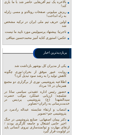
بالاخره یک تیم آفریقایی حاضر شد با ما بازی
کند!
ریزش میلیونی صفحات رونالدو و مسی زلزله
به راه انداخت!
اولین حریف تیم ملی ایران در ترکیه مشخص
شد
تاجرنیا: پیشنهاد پرسپولیس مورد تایید ما نیست
عکس/ استوری کنایه آمیز محمدحسین میثاقی
پربازدیدترین اخبار
یکی از مدیران کل بوشهر بازداشت شد
روایت عبور موفق از بحران؛نوری چگونه
کاهش تولید را به رشد سود تبدیل کرد؟
اطلاعیه پتروشیمی نوری از برگزاری دو مجمع
همزمان در ۱۸ مرداد
حضور رئیس اداره عقیدتی سیاسی ساتا در
شلمچه؛ ارزیابی عملکرد موکب حضرت
سیدالشهدا (ع) پتروشیمی پردیس در
خدمت‌رسانی به زائران+تصاویر
انتصاب و ارتقاء شایسته عبداله رادمرد در
پتروشیمی جم+تصویر
دکتر پیمان اصفهانی: صنایع پتروشیمی در جنگ
اخیر حامی اشتغال و جامعه کارگری بودند /
ارتقای مهارت و توانمندسازی نیروی انسانی باید
در اولویت قرار گیرد