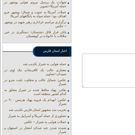
شهادت یک پرسنل نیروی هوایی بوشهر در
حمله آمریکا+تصویر
حملات آمریکا به جنوب و شمال/ بوشهر جزو
اهداف بود/ حمله سپاه به پایگاههای آمریکا
برگزاری مراسم عزاداری رهبر شهید در بوشهر
+ عکس
پایان فرار قاتل دشتستان/ دستگیری در حین
ملاقات با خانواده در کوهستان
اخبار استان فارس
حمله هوایی به شیراز تکذیب شد
معماری جالب یک کافی‌شاپ تیک اِوِی در
سپیدان+تصاویر
عکس/ شمایل جالب و متفاوت بلیت مترو در
شیراز
بقائی: پهپاد ساقط شده در شیراز متعلق به
کدام کشور منطقه است
عکس/ انهدام یک فروند پهپاد هرمس ۹۰۰ در
شیراز
تخریب سد مشهور استان فارس تکذیب شد
تصاویری از حمله آمریکا و اسراییل به شیراز
حملات هوایی به شیراز + عکس
شنیده شدن چند صدای انفجار در اصفهان و
شیراز