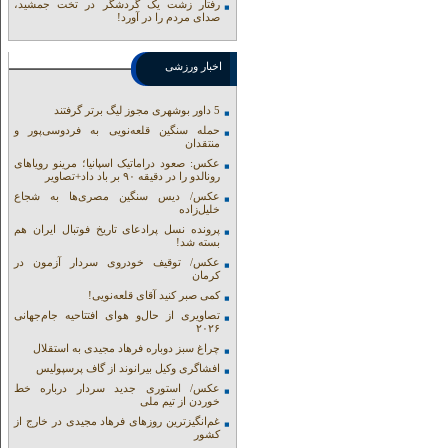
رفتار زشت یک گردشگر در تخت جمشید،
صدای مردم را در آورد!
اخبار ورزشی
5 داور بوشهری مجوز لیگ برتر گرفتند
حمله سنگین قلعه‌نویی به فردوسی‌پور و
منتقدان
عکس: صعود دراماتیک اسپانیا؛ مرینو رویاهای
رونالدو را در دقیقه ۹۰ بر باد داد+تصاویر
عکس/ دیس سنگین مصری‌ها به شجاع
خلیل‌زاده
پرونده نسل پرادعای تاریخ فوتبال ایران هم
بسته شد!
عکس/ توقیف خودروی سردار آزمون در
کرمان
کمی صبر کنید آقای قلعه‌نویی!
تصاویری از حال‌و هوای افتتاحیه جام‌جهانی
۲۰۲۶
چراغ سبز دوباره فرهاد مجیدی به استقلال
افشاگری وکیل بیرانوند از گاف‌ پرسپولیس
عکس/ استوری جدید سردار درباره خط
خوردن از تیم ملی
غم‌انگیزترین روزهای فرهاد مجیدی در خارج از
کشور