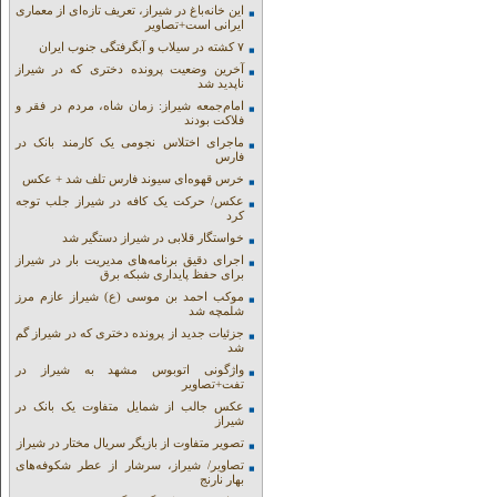
این خانه‌باغ در شیراز، تعریف تازه‌ای از معماری
ایرانی است+تصاویر
۷ کشته در سیلاب و آبگرفتگی جنوب ایران
آخرین وضعیت پرونده دختری که در شیراز
ناپدید شد
امام‌جمعه شیراز: زمان شاه، مردم در فقر و
فلاکت بودند
ماجرای اختلاس نجومی یک کارمند بانک در
فارس
خرس قهوه‌ای سیوند فارس تلف شد + عکس
عکس/ حرکت یک کافه در شیراز جلب توجه
کرد
خواستگار قلابی در شیراز دستگیر شد
اجرای دقیق برنامه‌های مدیریت بار در شیراز
برای حفظ پایداری شبکه برق
موکب احمد بن موسی (ع) شیراز عازم مرز
شلمچه شد
جزئیات جدید از پرونده دختری که در شیراز گم
شد
واژگونی اتوبوس مشهد به شیراز در
تفت+تصاویر
عکس جالب از شمایل متفاوت یک بانک در
شیراز
تصویر متفاوت از بازیگر سریال مختار در شیراز
تصاویر/ شیراز، سرشار از عطر شکوفه‌های
بهار نارنج