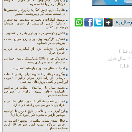
واژگونی مینی‌بوس دانش‌آموزان مدرسه
فوتبال در دیّر با ۲۵ مصدوم
هلدینگ پتروپالایش کنگان؛ رکورددار نخستین‌ها
در صنعت نفت، گاز و پتروشیمی کشور
توسعه امکانات و تجهیزات سلامت، بهداشت و
درمان؛ گامی ارزشمند از سوی هلدینگ
پتروپالایش کنگان
تلاش و کوشش در شهرداری بندر دیر+تصاویر
تشکیل کارگروه ویژه برای رفع موانع صنعت
پتروشیمی در عسلویه
عکس/ جزئیات تازه از گمانه‌زنی‌ها درباره
جزیره خارگ
ل]
سونوگرافی و OPG پلی‌کلینیک تامین اجتماعی
برازجان به بهره‌برداری رسید
ادارات استان بوشهر چهارشنبه تعطیل شد
پیگیری فرماندار عسلویه برای ارتقای خدمات
درمانی؛ از راه‌اندازی مرکز دیالیز تا تقویت
اورژانس و تکمیل پروژه‌های بهداشتی
تجدید پیمان با آرمان‌های انقلاب در مراسم
باشکوه «آقای شهید ایران» در سواحل
عسلویه+تصویر
نوشادی:شعاردهندگان علیه پزشکیان، قالیباف و
عراقچی شعور سیاسی و اجتماعی ندارند
اوج‌گیری دما و تلاطم خلیج فارس تا دوشنبه
بوشهر داغ‌تر می‌شود/ دیّر رکورد گرما زد!
فعال شدن شبانه پدافند در بوشهر/ اصابت به
حریم نیروگاه اتمی/ آتش سوزی 10 قایق
عسلویه+نصاویر