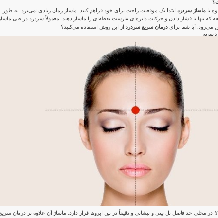
ت؟
وه یا
ماساژ سردرد
ابتدا یک موقعیت راحت برای خود فراهم کنید. ماساژ زمان زیادی نمی‌برد. به طور
 ​​از ۳۰ ثانیه تا ۱ دقیقه که تنها با فشار دادن و حرکات دایره‌ای نیازست نقطه‌ای را ماساژ دهید. معمولاً سردرد در طی ماساژ
درمان سریع سردرد
از این روش استفاده می‌کنید؟
نقطه چشم سوم یا Yintang در محلی حد فاصل پل بینی و پیشانی و دقیقاً در بین ابروها قرار دارد. ماساژ آن علاوه بر درمان سریع