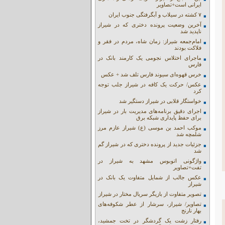
ایرانی است+تصاویر
۷ کشته در سیلاب و آبگرفتگی جنوب ایران
آخرین وضعیت پرونده دختری که در شیراز
ناپدید شد
امام‌جمعه شیراز: زمان شاه، مردم در فقر و
فلاکت بودند
ماجرای اختلاس نجومی یک کارمند بانک در
فارس
خرس قهوه‌ای سیوند فارس تلف شد + عکس
عکس/ حرکت یک کافه در شیراز جلب توجه
کرد
خواستگار قلابی در شیراز دستگیر شد
اجرای دقیق برنامه‌های مدیریت بار در شیراز
برای حفظ پایداری شبکه برق
موکب احمد بن موسی (ع) شیراز عازم مرز
شلمچه شد
جزئیات جدید از پرونده دختری که در شیراز گم
شد
واژگونی اتوبوس مشهد به شیراز در
تفت+تصاویر
عکس جالب از شمایل متفاوت یک بانک در
شیراز
تصویر متفاوت از بازیگر سریال مختار در شیراز
تصاویر/ شیراز، سرشار از عطر شکوفه‌های
بهار نارنج
رفتار زشت یک گردشگر در تخت جمشید،