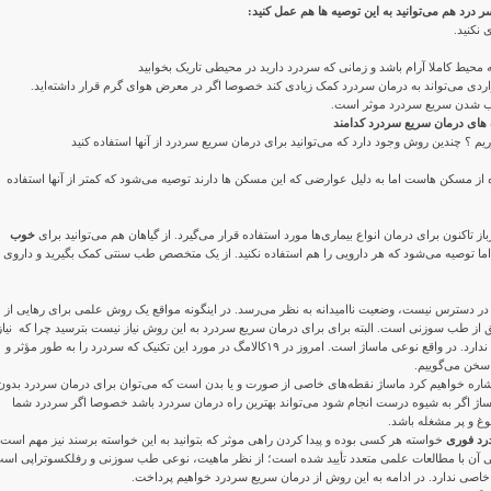
رد هم می‌توانید به این توصیه ها هم عمل کنید:
 نکنید.
 محیط کاملا آرام باشد و زمانی که سردرد دارید در محیطی تاریک بخوابید
دی می‌تواند به درمان سردرد کمک زیادی کند خصوصا اگر در معرض هوای گرم قرار داشته‌اید.
ب شدن سریع سردرد موثر است.
 های درمان سریع سردرد کدامند
م ؟ چندین روش وجود دارد که می‌توانید برای درمان سریع سردرد از آنها استفاده کنید
ه از مسکن هاست اما به دلیل عوارضی که این مسکن ها دارند توصیه می‌شود که کمتر از آنها استفاده
از تاکنون برای درمان انواع بیماری‌ها مورد استفاده قرار می‌گیرد. از گیاهان هم می‌توانید برای
خوب
اما توصیه می‌شود که هر دارویی را هم استفاده نکنید. از یک متخصص طب سنتی کمک بگیرید و داروی
در دسترس نیست، وضعیت ناامیدانه به نظر می‌رسد. در اینگونه مواقع یک روش علمی برای رهایی از
از طب سوزنی است. البته برای برای درمان سریع سردرد به این روش نیاز نیست بترسید چرا که نیاز
به سوزن یا تخصص خاصی ندارد. در واقع نوعی ماساژ است. امروز در ۱۹کالامگ در مورد این تکنیک که سردرد را به طور مؤثر و
 سخن می‌گوییم.
اشاره خواهیم کرد ماساژ نقطه‌های خاصی از صورت و یا بدن است که می‌توان برای درمان سردرد بدون
ماساژ اگر به شیوه درست انجام شود می‌تواند بهترین راه درمان سردرد باشد خصوصا اگر سردرد شما
غ و پر مشغله باشد.
د فوری
خواسته هر کسی بوده و پیدا کردن راهی موثر که بتوانید به این خواسته برسند نیز مهم است.
شی آن با مطالعات علمی متعدد تأیید شده است؛ از نظر ماهیت، نوعی طب سوزنی و رفلکسوتراپی اس
خاصی ندارد. در ادامه به این روش از درمان سریع سردرد خواهیم پرداخت.