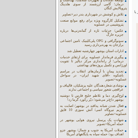
توسعه امکانات و تجهیزات سلامت، بهداشت و
درمان؛ گامی ارزشمند از سوی هلدینگ
پتروپالایش کنگان
 یا
تلاش و کوشش در شهرداری بندر دیر+تصاویر
تشکیل کارگروه ویژه برای رفع موانع صنعت
پتروشیمی در عسلویه
عکس/ جزئیات تازه از گمانه‌زنی‌ها درباره
جزیره خارگ
سونوگرافی و OPG پلی‌کلینیک تامین اجتماعی
برازجان به بهره‌برداری رسید
ادارات استان بوشهر چهارشنبه تعطیل شد
پیگیری فرماندار عسلویه برای ارتقای خدمات
درمانی؛ از راه‌اندازی مرکز دیالیز تا تقویت
اورژانس و تکمیل پروژه‌های بهداشتی
تجدید پیمان با آرمان‌های انقلاب در مراسم
باشکوه «آقای شهید ایران» در سواحل
عسلویه+تصویر
نوشادی:شعاردهندگان علیه پزشکیان، قالیباف و
عراقچی شعور سیاسی و اجتماعی ندارند
اوج‌گیری دما و تلاطم خلیج فارس تا دوشنبه
بوشهر داغ‌تر می‌شود/ دیّر رکورد گرما زد!
فعال شدن شبانه پدافند در بوشهر/ اصابت به
حریم نیروگاه اتمی/ آتش سوزی 10 قایق
عسلویه+نصاویر
شهادت یک پرسنل نیروی هوایی بوشهر در
حمله آمریکا+تصویر
حملات آمریکا به جنوب و شمال/ بوشهر جزو
اهداف بود/ حمله سپاه به پایگاههای آمریکا