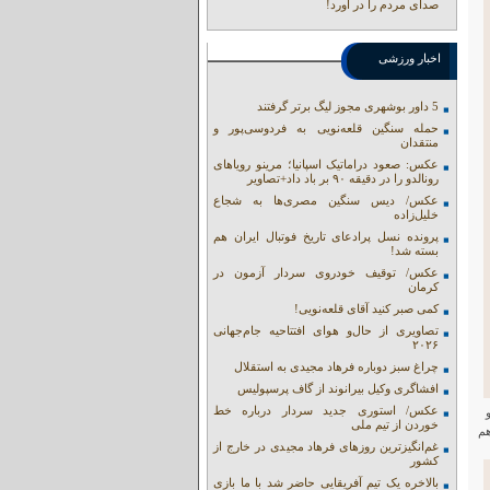
صدای مردم را در آورد!
اخبار ورزشی
5 داور بوشهری مجوز لیگ برتر گرفتند
حمله سنگین قلعه‌نویی به فردوسی‌پور و
منتقدان
عکس: صعود دراماتیک اسپانیا؛ مرینو رویاهای
رونالدو را در دقیقه ۹۰ بر باد داد+تصاویر
عکس/ دیس سنگین مصری‌ها به شجاع
خلیل‌زاده
پرونده نسل پرادعای تاریخ فوتبال ایران هم
بسته شد!
عکس/ توقیف خودروی سردار آزمون در
کرمان
کمی صبر کنید آقای قلعه‌نویی!
تصاویری از حال‌و هوای افتتاحیه جام‌جهانی
۲۰۲۶
چراغ سبز دوباره فرهاد مجیدی به استقلال
افشاگری وکیل بیرانوند از گاف‌ پرسپولیس
عکس/ استوری جدید سردار درباره خط
خوردن از تیم ملی
هم
غم‌انگیزترین روزهای فرهاد مجیدی در خارج از
کشور
بالاخره یک تیم آفریقایی حاضر شد با ما بازی