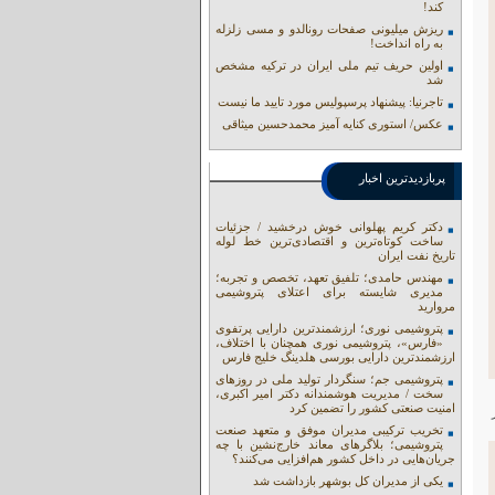
کند!
ریزش میلیونی صفحات رونالدو و مسی زلزله
به راه انداخت!
اولین حریف تیم ملی ایران در ترکیه مشخص
شد
تاجرنیا: پیشنهاد پرسپولیس مورد تایید ما نیست
عکس/ استوری کنایه آمیز محمدحسین میثاقی
پربازدیدترین اخبار
دکتر کریم پهلوانی خوش درخشید / جزئیات
ساخت کوتاه‌ترین و اقتصادی‌ترین خط لوله
تاریخ نفت ایران
مهندس حامدی؛ تلفیق تعهد، تخصص و تجربه؛
مدیری شایسته برای اعتلای پتروشیمی
مروارید
پتروشیمی نوری؛ ارزشمندترین دارایی پرتفوی
«فارس»، پتروشیمی نوری همچنان با اختلاف،
ارزشمندترین دارایی بورسی هلدینگ خلیج فارس
پتروشیمی جم؛ سنگردار تولید ملی در روزهای
سخت / مدیریت هوشمندانه دکتر امیر اکبری،
امنیت صنعتی کشور را تضمین کرد
تخریب ترکیبی مدیران موفق و متعهد صنعت
پتروشیمی؛ بلاگرهای معاند خارج‌نشین با چه
جریان‌هایی در داخل کشور هم‌افزایی می‌کنند؟
یکی از مدیران کل بوشهر بازداشت شد