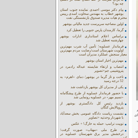
چه بود؟
پیام دکتر موسی احمدی نماینده جنوب استان
بوشهر خطاب به مهندس سخاوت اسدی رییس
محترم هیات مدیره صندوق بازنشستگی نفت
اولین مصاحبه سرپرست جدید مالیاتی بوشهر
گرما، کارمندان پارس جنوبی را تعطیل کرد
براساس اعلام استانداری ادارات بوشهر
چهارشنبه تعطیل شد
فرماندار عسلویه؛ تأمین آب شرب مهم‌ترین
اولویت شهرستان است/رضایت مردم مهم‌ترین
معیار سنجش عملکرد مدیران است
مهم‌ترین اخبار استان بوشهر
انتصاب و ارتقاء شایسته عبداله رادمرد در
پتروشیمی جم+تصویر
تاخت و تاز گرما در بوشهر/ دمای «اهرم» به
52 درجه رسید
یکی از مدیران کل بوشهر بازداشت شد
با حضور فرماندار عسلویه از طرح پیشگامانه
«نسیم مهر» در عسلویه رونمایی شد
بازدید رئیس کل دادگستری بوشهر از
پتروپالایش کنگان
نشست ریاست دادگاه عمومی بخش سعدآباد
ای
با شهردار وحدتیه +تصاویر
توییت ترامپ: حمله به خارگ! + عکس
در طرح ملی «مهتاب» صورت گرفت؛
ن
درخشش مدیر برق شهرستان عسلویه در
کشور