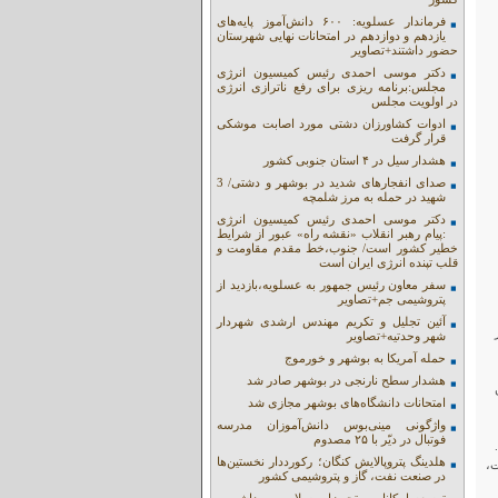
فرماندار عسلویه: ۶۰۰ دانش‌آموز پایه‌های
یازدهم و دوازدهم در امتحانات نهایی شهرستان
حضور داشتند+تصاویر
دکتر موسی احمدی رئیس کمیسیون انرژی
مجلس:برنامه ریزی برای رفع ناترازی انرژی
در اولویت مجلس
ادوات کشاورزان دشتی مورد اصابت موشکی
قرار گرفت
هشدار سیل در ۴ استان جنوبی کشور
صدای انفجارهای شدید در بوشهر و دشتی/ 3
شهید در حمله به مرز شلمچه
دکتر موسی احمدی رئیس کمیسیون انرژی
:پیام رهبر انقلاب «نقشه راه» عبور از شرایط
خطیر کشور است/ جنوب،خط مقدم مقاومت و
قلب تپنده انرژی ایران است
سفر معاون رئیس جمهور به عسلویه،بازدید از
پتروشیمی جم+تصاویر
آئین تجلیل و تکریم مهندس ارشدی شهردار
شهر وحدتیه+تصاویر
حمله آمریکا به بوشهر و خورموج
هشدار سطح نارنجی در بوشهر صادر شد
امتحانات دانشگاه‌های بوشهر مجازی شد
واژگونی مینی‌بوس دانش‌آموزان مدرسه
فوتبال در دیّر با ۲۵ مصدوم
هلدینگ پتروپالایش کنگان؛ رکورددار نخستین‌ها
ت،
در صنعت نفت، گاز و پتروشیمی کشور