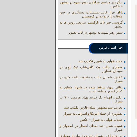
برگزاری مراسم عزاداری رهبر شهید در بوشهر
+ عکس
پایان فرار قاتل دشتستان/ دستگیری در حین
ملاقات با خانواده در کوهستان
گروسی خبر داد: بازگشت تدریجی روس ها به
بوشهر
سفر رهبر شهید به بوشهر در قاب تصویر
اخبار استان فارس
حمله هوایی به شیراز تکذیب شد
معماری جالب یک کافی‌شاپ تیک اِوِی در
سپیدان+تصاویر
عکس/ شمایل جالب و متفاوت بلیت مترو در
شیراز
بقائی: پهپاد ساقط شده در شیراز متعلق به
کدام کشور منطقه است
عکس/ انهدام یک فروند پهپاد هرمس ۹۰۰ در
شیراز
تخریب سد مشهور استان فارس تکذیب شد
تصاویری از حمله آمریکا و اسراییل به شیراز
حملات هوایی به شیراز + عکس
شنیده شدن چند صدای انفجار در اصفهان و
شیراز
این خانه‌باغ در شیراز، تعریف تازه‌ای از معماری