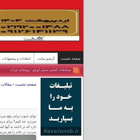
صفحه نخست
آرشیو سایت
انتقادات و پیشنهادات
مسابقات کشتی سنتی لوچو - روستای چرات
روستای گردشگری قلات - شیراز
پل محور «رودان - بندرعباس» پس حمله آمریکا
صفحه نخست
»
مقالات
بندرعباس جان ایران
تصاویری از پیکر همسر شهید رهبر انقلاب
نفیسه روشن از همدم جدیدش رونمایی کرد + عکس
عکس های آیت الله خامنه ای قبل از شهادت
اولین تصاویر از سردار وحیدی پس از جنگ
نوای جنوب:برای رفع سردر
سردرد چه کنیم؟ برای درما
تصاویر/معماری خاص یک ایستگاه مترو
دارد که در ادامه به آنها 
ییلاقات سوادکوه؛ پناهگاه خنک در اوج گرمای تابستا
سردرد در خانه را هم می‌توا