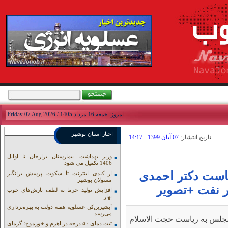
امروز: جمعه 16 مرداد 1405 / Friday 07 Aug 2026
اخبار استان بوشهر
تاريخ انتشار:
07 آبان 1399 - 14:17
وزیر بهداشت: بیمارستان برازجان تا اوایل
1406 تکمیل می شود
ست دکتر احمدی
از کندی اینترنت تا سکوت پرسش برانگیز
مسولان بوشهر
ر نفت +تصویر
افزایش تولید خرما به لطف بارش‌های خوب
بهار
آبشیرین‌کن عسلویه هفته دولت به بهره‌برداری
می‌رسد
یون انرژی مجلس به ریاست حجت الاسلام
ثبت دمای ۵۰ درجه در اهرم و خورموج؛ گرمای