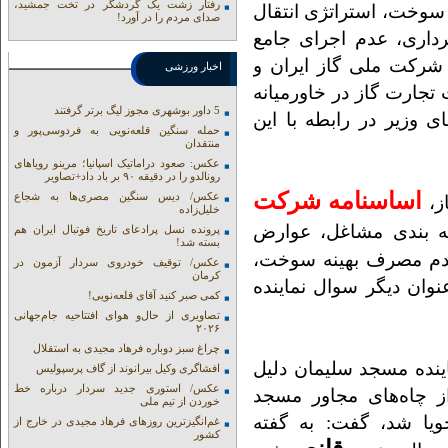
رفتار زشت یک گردشگر در تخت جمشید،
سوخت، استراتژی انتقال
صدای مردم را در آورد!
داری، عدم اجرای جامع
شرکت ملی گاز ایران و
اخبار ورزشی
جارت گاز در خاورمیانه
5 داور بوشهری مجوز لیگ برتر گرفتند
ی وزیر در رابطه با این
حمله سنگین قلعه‌نویی به فردوسی‌پور و
منتقدان
عکس: صعود دراماتیک اسپانیا؛ مرینو رویاهای
رونالدو را در دقیقه ۹۰ بر باد داد+تصاویر
اساسنامه شرکت
عکس/ دیس سنگین مصری‌ها به شجاع
ز،
خلیل‌زاده
ه بندی مشاغل، عوارض
پرونده نسل پرادعای تاریخ فوتبال ایران هم
بسته شد!
 عدم مصرف بهینه سوخت،
عکس/ توقیف خودروی سردار آزمون در
کرمان
وان دیگر سوال نماینده
کمی صبر کنید آقای قلعه‌نویی!
تصاویری از حال‌و هوای افتتاحیه جام‌جهانی
۲۰۲۶
چراغ سبز دوباره فرهاد مجیدی به استقلال
ینده مسجد سلیمان دلیل
افشاگری وکیل بیرانوند از گاف‌ پرسپولیس
عکس/ استوری جدید سردار درباره خط
 چاه‌های مجاور مسجد
خوردن از تیم ملی
یا شد، گفت: به گفته
غم‌انگیزترین روزهای فرهاد مجیدی در خارج از
کشور