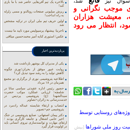
قانع
 سوال نیز
شد،
بالاخره یک تیم آفریقایی حاضر شد با ما بازی
کند!
 موجب نگرانی و
ریزش میلیونی صفحات رونالدو و مسی زلزله
، معیشت هزاران
به راه انداخت!
اولین حریف تیم ملی ایران در ترکیه مشخص
د، انتظار می رود
شد
تاجرنیا: پیشنهاد پرسپولیس مورد تایید ما نیست
عکس/ استوری کنایه آمیز محمدحسین میثاقی
پربازدیدترین اخبار
یکی از مدیران کل بوشهر بازداشت شد
روایت عبور موفق از بحران؛نوری چگونه
کاهش تولید را به رشد سود تبدیل کرد؟
اطلاعیه پتروشیمی نوری از برگزاری دو مجمع
همزمان در ۱۸ مرداد
حضور رئیس اداره عقیدتی سیاسی ساتا در
شلمچه؛ ارزیابی عملکرد موکب حضرت
سیدالشهدا (ع) پتروشیمی پردیس در
خدمت‌رسانی به زائران+تصاویر
انتصاب و ارتقاء شایسته عبداله رادمرد در
پتروشیمی جم+تصویر
روژه‌های روستایی توسط
دکتر پیمان اصفهانی: صنایع پتروشیمی در جنگ
اخیر حامی اشتغال و جامعه کارگری بودند /
ارتقای مهارت و توانمندسازی نیروی انسانی باید
سبت روز ملی شوراها
[بيش
در اولویت قرار گیرد