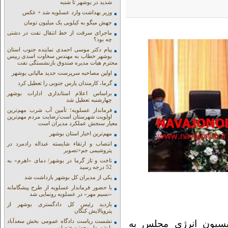
شدید در بوشهر تا شنبه
وزیر بهداشت وارد عسلویه شد + عکس
جهش میگو به کیلویی یک میلیون تومان
ماجرای سرقت از خط انتقال نفت در دشتی
چه بود؟
پیام دکتر موسی احمدی نماینده جنوب استان
بوشهر خطاب به مهندس سخاوت اسدی رییس
محترم هیات مدیره صندوق بازنشستگی نفت
اولین مصاحبه سرپرست جدید مالیاتی بوشهر
گرما، کارمندان پارس جنوبی را تعطیل کرد
براساس اعلام استانداری ادارات بوشهر
چهارشنبه تعطیل شد
فرماندار عسلویه؛ تأمین آب شرب مهم‌ترین
اولویت شهرستان است/رضایت مردم مهم‌ترین
معیار سنجش عملکرد مدیران است
مهم‌ترین اخبار استان بوشهر
انتصاب و ارتقاء شایسته عبداله رادمرد در
پتروشیمی جم+تصویر
تاخت و تاز گرما در بوشهر/ دمای «اهرم» به
52 درجه رسید
یکی از مدیران کل بوشهر بازداشت شد
با حضور فرماندار عسلویه از طرح پیشگامانه
«نسیم مهر» در عسلویه رونمایی شد
بازدید رئیس کل دادگستری بوشهر از
پتروپالایش کنگان
نشست ریاست دادگاه عمومی بخش سعدآباد
ماه نشست کمیسیون انرژی مجلس به
با شهردار وحدتیه +تصاویر