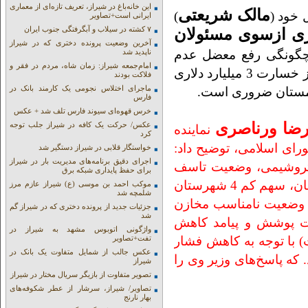
این خانه‌باغ در شیراز، تعریف تازه‌ای از معماری
مالک شریعتی
خود (
)
ایرانی است+تصاویر
۷ کشته در سیلاب و آبگرفتگی جنوب ایران
یگیری ازسوی مسئولان
آخرین وضعیت پرونده دختری که در شیراز
چگونگی رفع معضل عدم
ناپدید شد
امام‌جمعه شیراز: زمان شاه، مردم در فقر و
فروش و عدم ذخیره میعانات گازی برای ممانعت از خسارت 3 میلیارد دلاری
فلاکت بودند
ماجرای اختلاس نجومی یک کارمند بانک در
 زمستان ضروری است.
فارس
خرس قهوه‌ای سیوند فارس تلف شد + عکس
رضا ورناصری
عکس/ حرکت یک کافه در شیراز جلب توجه
نماینده
کرد
ای اسلامی، توضیح داد:
خواستگار قلابی در شیراز دستگیر شد
اجرای دقیق برنامه‌های مدیریت بار در شیراز
صنایع پتروشیمی، وضعیت تاسف
برای حفظ پایداری شبکه برق
بار ساکنین منطقه آلوده به نفت و گاز مسجد سلیمان، سهم کم 4 شهرستان
موکب احمد بن موسی (ع) شیراز عازم مرز
شلمچه شد
، وضعیت نامناسب مخازن
جزئیات جدید از پرونده دختری که در شیراز گم
شد
ت پوشش و پیامد کاهش
واژگونی اتوبوس مشهد به شیراز در
) با توجه به کاهش فشار
تفت+تصاویر
عکس جالب از شمایل متفاوت یک بانک در
که پاسخ‌های وزیر وی را
شیراز
تصویر متفاوت از بازیگر سریال مختار در شیراز
تصاویر/ شیراز، سرشار از عطر شکوفه‌های
بهار نارنج