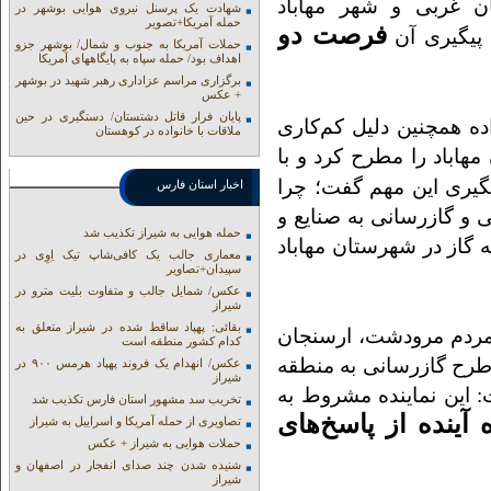
ن غربی و شهر مهاباد
شهادت یک پرسنل نیروی هوایی بوشهر در
حمله آمریکا+تصویر
فرصت دو
 پیگیری آن
حملات آمریکا به جنوب و شمال/ بوشهر جزو
اهداف بود/ حمله سپاه به پایگاههای آمریکا
برگزاری مراسم عزاداری رهبر شهید در بوشهر
+ عکس
پایان فرار قاتل دشتستان/ دستگیری در حین
 همچنین دلیل کم‌کاری
ملاقات با خانواده در کوهستان
هاباد را مطرح کرد و با
گیری این مهم گفت؛ چرا
اخبار استان فارس
 و گازرسانی به صنایع و
حمله هوایی به شیراز تکذیب شد
گاز در شهرستان مهاباد
معماری جالب یک کافی‌شاپ تیک اِوِی در
سپیدان+تصاویر
عکس/ شمایل جالب و متفاوت بلیت مترو در
شیراز
بقائی: پهپاد ساقط شده در شیراز متعلق به
مردم مرودشت، ارسنجان
کدام کشور منطقه است
طرح گازرسانی به منطقه
عکس/ انهدام یک فروند پهپاد هرمس ۹۰۰ در
شیراز
این نماینده مشروط به
تخریب سد مشهور استان فارس تکذیب شد
 آینده از پاسخ‌های
تصاویری از حمله آمریکا و اسراییل به شیراز
حملات هوایی به شیراز + عکس
شنیده شدن چند صدای انفجار در اصفهان و
شیراز