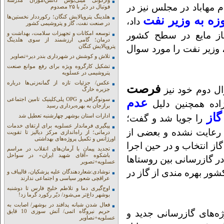
واژگونی مینی‌بوس دانش‌آموزان مدرسه
م مهاباد در مجلس نیز در
فوتبال در دیّر با ۲۵ مصدوم
هلدینگ پتروپالایش کنگان؛ رکورددار نخستین‌ها
داد،
در صنعت نفت، گاز و پتروشیمی کشور
گاز مایع در سطح کشور
توسعه امکانات و تجهیزات سلامت، بهداشت و
درمان؛ گامی ارزشمند از سوی هلدینگ
پتروپالایش کنگان
وزیر نفت را مورد سوال
تلاش و کوشش در شهرداری بندر دیر+تصاویر
تشکیل کارگروه ویژه برای رفع موانع صنعت
پتروشیمی در عسلویه
عکس/ جزئیات تازه از گمانه‌زنی‌ها درباره
فرصت
ال دوم خود نیز
جزیره خارگ
سونوگرافی و OPG پلی‌کلینیک تامین اجتماعی
عدم
زاده همچنین دلیل
برازجان به بهره‌برداری رسید
گاز
ادارات استان بوشهر چهارشنبه تعطیل شد
را جویا شد و گفت؛
پیگیری فرماندار عسلویه برای ارتقای خدمات
 رعایت نشده و بعضی از
درمانی؛ از راه‌اندازی مرکز دیالیز تا تقویت
اورژانس و تکمیل پروژه‌های بهداشتی
از انتخاب و در حین اجرا
تجدید پیمان با آرمان‌های انقلاب در مراسم
باشکوه «آقای شهید ایران» در سواحل
ر گازرسانی بین روستاها
عسلویه+تصویر
ر بهره مندی از گاز در
نوشادی:شعاردهندگان علیه پزشکیان، قالیباف و
عراقچی شعور سیاسی و اجتماعی ندارند
اوج‌گیری دما و تلاطم خلیج فارس تا دوشنبه
بوشهر داغ‌تر می‌شود/ دیّر رکورد گرما زد!
فعال شدن شبانه پدافند در بوشهر/ اصابت به
ه‌های گازرسانی جدید و
حریم نیروگاه اتمی/ آتش سوزی 10 قایق
عسلویه+نصاویر