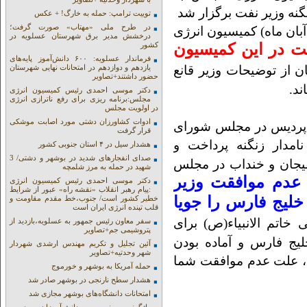
گنه وزیر نفت برگزار شد
توییت ترامپ: حمله به خارگ! + عکس
در طرح ملی «مهتاب» صورت گرفت؛
لک شریعتی نیاسر ، در تشریح جلسه (دوشنبه 5 آبان ماه) کمیسیون انرژی
درخشش مدیر برق شهرستان عسلویه در
ز وزیر نفت در این کمیسیون
کشور
فرماندار عسلویه: ۶۰۰ دانش‌آموز پایه‌های
 از توضیحات وزیر قانع
یازدهم و دوازدهم در امتحانات نهایی شهرستان
حضور داشتند+تصاویر
ند.
دکتر موسی احمدی رئیس کمیسیون انرژی
مجلس:برنامه ریزی برای رفع ناترازی انرژی
در اولویت مجلس
ادوات کشاورزان دشتی مورد اصابت موشکی
و پردیس در مجلس شورای
قرار گرفت
امدار زنگنه پرداخت و
هشدار سیل در ۴ استان جنوبی کشور
صدای انفجارهای شدید در بوشهر و دشتی/ 3
میجان و خنداب در مجلس
شهید در حمله به مرز شلمچه
عدم موافقت وزیر
دکتر موسی احمدی رئیس کمیسیون انرژی
:پیام رهبر انقلاب «نقشه راه» عبور از شرایط
خلیج فارس را جویا
خطیر کشور است/ جنوب،خط مقدم مقاومت و
قلب تپنده انرژی ایران است
خاتم الانبیاء(ص) برای
سفر معاون رئیس جمهور به عسلویه،بازدید از
پتروشیمی جم+تصاویر
لیج فارس و آماده بودن
آئین تجلیل و تکریم مهندس ارشدی شهردار
شهر وحدتیه+تصاویر
ح، علت عدم موافقت شما
حمله آمریکا به بوشهر و خورموج
هشدار سطح نارنجی در بوشهر صادر شد
امتحانات دانشگاه‌های بوشهر مجازی شد