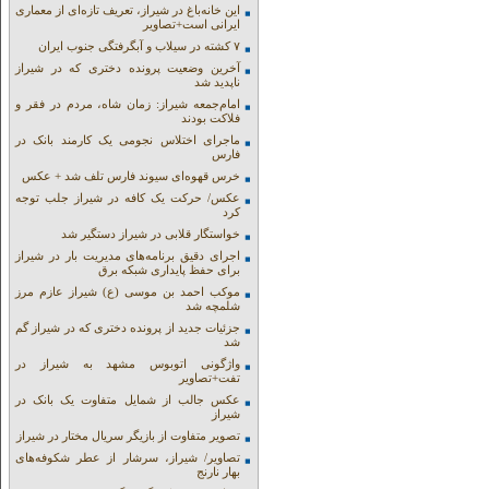
این خانه‌باغ در شیراز، تعریف تازه‌ای از معماری
ایرانی است+تصاویر
۷ کشته در سیلاب و آبگرفتگی جنوب ایران
آخرین وضعیت پرونده دختری که در شیراز
ناپدید شد
امام‌جمعه شیراز: زمان شاه، مردم در فقر و
فلاکت بودند
ماجرای اختلاس نجومی یک کارمند بانک در
فارس
خرس قهوه‌ای سیوند فارس تلف شد + عکس
عکس/ حرکت یک کافه در شیراز جلب توجه
کرد
خواستگار قلابی در شیراز دستگیر شد
اجرای دقیق برنامه‌های مدیریت بار در شیراز
برای حفظ پایداری شبکه برق
موکب احمد بن موسی (ع) شیراز عازم مرز
شلمچه شد
جزئیات جدید از پرونده دختری که در شیراز گم
شد
واژگونی اتوبوس مشهد به شیراز در
تفت+تصاویر
عکس جالب از شمایل متفاوت یک بانک در
شیراز
تصویر متفاوت از بازیگر سریال مختار در شیراز
تصاویر/ شیراز، سرشار از عطر شکوفه‌های
بهار نارنج