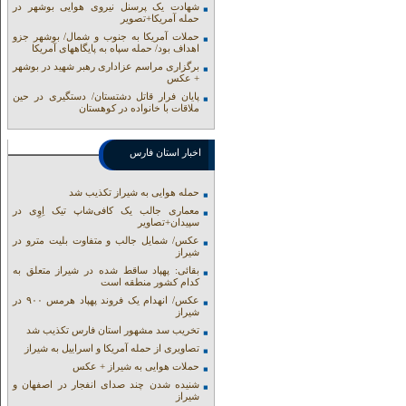
شهادت یک پرسنل نیروی هوایی بوشهر در
حمله آمریکا+تصویر
حملات آمریکا به جنوب و شمال/ بوشهر جزو
اهداف بود/ حمله سپاه به پایگاههای آمریکا
برگزاری مراسم عزاداری رهبر شهید در بوشهر
+ عکس
پایان فرار قاتل دشتستان/ دستگیری در حین
ملاقات با خانواده در کوهستان
اخبار استان فارس
حمله هوایی به شیراز تکذیب شد
معماری جالب یک کافی‌شاپ تیک اِوِی در
سپیدان+تصاویر
عکس/ شمایل جالب و متفاوت بلیت مترو در
شیراز
بقائی: پهپاد ساقط شده در شیراز متعلق به
کدام کشور منطقه است
عکس/ انهدام یک فروند پهپاد هرمس ۹۰۰ در
شیراز
تخریب سد مشهور استان فارس تکذیب شد
تصاویری از حمله آمریکا و اسراییل به شیراز
حملات هوایی به شیراز + عکس
شنیده شدن چند صدای انفجار در اصفهان و
شیراز