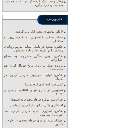
رفتار زشت یک گردشگر در تخت جمشید،
صدای مردم را در آورد!
اخبار ورزشی
5 داور بوشهری مجوز لیگ برتر گرفتند
حمله سنگین قلعه‌نویی به فردوسی‌پور و
منتقدان
عکس: صعود دراماتیک اسپانیا؛ مرینو رویاهای
رونالدو را در دقیقه ۹۰ بر باد داد+تصاویر
عکس/ دیس سنگین مصری‌ها به شجاع
خلیل‌زاده
پرونده نسل پرادعای تاریخ فوتبال ایران هم
بسته شد!
عکس/ توقیف خودروی سردار آزمون در
کرمان
کمی صبر کنید آقای قلعه‌نویی!
تصاویری از حال‌و هوای افتتاحیه جام‌جهانی
۲۰۲۶
چراغ سبز دوباره فرهاد مجیدی به استقلال
افشاگری وکیل بیرانوند از گاف‌ پرسپولیس
عکس/ استوری جدید سردار درباره خط
خوردن از تیم ملی
غم‌انگیزترین روزهای فرهاد مجیدی در خارج از
کشور