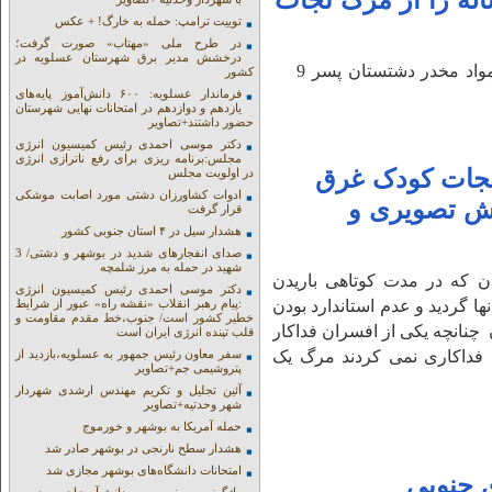
نی پلیس، زن جوان و کودک 9 ساله را از مرگ نجات
توییت ترامپ: حمله به خارگ! + عکس
در طرح ملی «مهتاب» صورت گرفت؛
درخشش مدیر برق شهرستان عسلویه در
نوای جنوب: با تلاش مجاهدت گونه رئیس پلیس مبارزه با مواد مخدر دشتستان پسر 9
کشور
فرماندار عسلویه: ۶۰۰ دانش‌آموز پایه‌های
یازدهم و دوازدهم در امتحانات نهایی شهرستان
حضور داشتند+تصاویر
دکتر موسی احمدی رئیس کمیسیون انرژی
مجلس:برنامه ریزی برای رفع ناترازی انرژی
 نجات کودک غرق
در اولویت مجلس
ادوات کشاورزان دشتی مورد اصابت موشکی
ش تصویری و
قرار گرفت
هشدار سیل در ۴ استان جنوبی کشور
صدای انفجارهای شدید در بوشهر و دشتی/ 3
شهید در حمله به مرز شلمچه
ان که در مدت کوتاهی باریدن
دکتر موسی احمدی رئیس کمیسیون انرژی
ا گردید و عدم استاندارد بودن
:پیام رهبر انقلاب «نقشه راه» عبور از شرایط
خطیر کشور است/ جنوب،خط مقدم مقاومت و
چنانچه یکی از افسران فداکار
قلب تپنده انرژی ایران است
ه فداکاری نمی کردند مرگ یک
سفر معاون رئیس جمهور به عسلویه،بازدید از
پتروشیمی جم+تصاویر
آئین تجلیل و تکریم مهندس ارشدی شهردار
شهر وحدتیه+تصاویر
حمله آمریکا به بوشهر و خورموج
هشدار سطح نارنجی در بوشهر صادر شد
امتحانات دانشگاه‌های بوشهر مجازی شد
 جنوبی