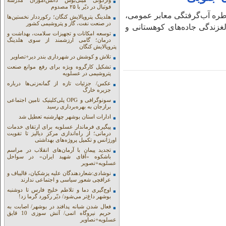
واژگونی مینی‌بوس دانش‌آموزان مدرسه
فوتبال در دیّر با ۲۵ مصدوم
اطره آب‌گرفتگی معابر عمومی،
هلدینگ پتروپالایش کنگان؛ رکورددار نخستین‌ها
در صنعت نفت، گاز و پتروشیمی کشور
لغزندگی جاده‌های کوهستانی و
توسعه امکانات و تجهیزات سلامت، بهداشت و
درمان؛ گامی ارزشمند از سوی هلدینگ
پتروپالایش کنگان
تلاش و کوشش در شهرداری بندر دیر+تصاویر
تشکیل کارگروه ویژه برای رفع موانع صنعت
پتروشیمی در عسلویه
عکس/ جزئیات تازه از گمانه‌زنی‌ها درباره
جزیره خارگ
سونوگرافی و OPG پلی‌کلینیک تامین اجتماعی
برازجان به بهره‌برداری رسید
ادارات استان بوشهر چهارشنبه تعطیل شد
پیگیری فرماندار عسلویه برای ارتقای خدمات
درمانی؛ از راه‌اندازی مرکز دیالیز تا تقویت
اورژانس و تکمیل پروژه‌های بهداشتی
تجدید پیمان با آرمان‌های انقلاب در مراسم
باشکوه «آقای شهید ایران» در سواحل
عسلویه+تصویر
نوشادی:شعاردهندگان علیه پزشکیان، قالیباف و
عراقچی شعور سیاسی و اجتماعی ندارند
اوج‌گیری دما و تلاطم خلیج فارس تا دوشنبه
بوشهر داغ‌تر می‌شود/ دیّر رکورد گرما زد!
فعال شدن شبانه پدافند در بوشهر/ اصابت به
حریم نیروگاه اتمی/ آتش سوزی 10 قایق
عسلویه+نصاویر