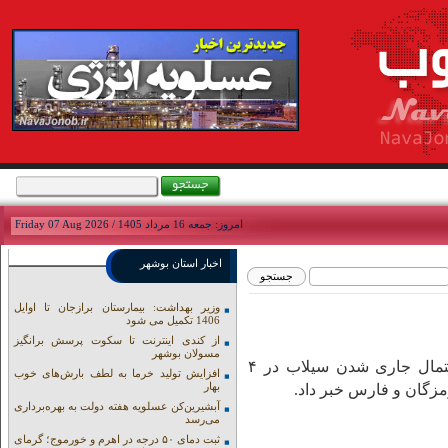
امروز: جمعه 16 مرداد 1405 / Friday 07 Aug 2026
اخبار استان بوشهر
وزیر بهداشت: بیمارستان برازجان تا اوایل
1406 تکمیل می شود
از کندی اینترنت تا سکوت پرسش برانگیز
مسولان بوشهر
نوای جنوب:سخنگوی سازمان مدیریت بحران کشور از احتمال جاری شدن سیلاب در ۴
افزایش تولید خرما به لطف بارش‌های خوب
بهار
زگان و فارس خبر داد.
آبشیرین‌کن عسلویه هفته دولت به بهره‌برداری
می‌رسد
ثبت دمای ۵۰ درجه در اهرم و خورموج؛ گرمای