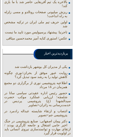
بالاخره یک تیم آفریقایی حاضر شد با ما بازی
کند!
ریزش میلیونی صفحات رونالدو و مسی زلزله
به راه انداخت!
اولین حریف تیم ملی ایران در ترکیه مشخص
شد
تاجرنیا: پیشنهاد پرسپولیس مورد تایید ما نیست
عکس/ استوری کنایه آمیز محمدحسین میثاقی
پربازدیدترین اخبار
یکی از مدیران کل بوشهر بازداشت شد
روایت عبور موفق از بحران؛نوری چگونه
کاهش تولید را به رشد سود تبدیل کرد؟
اطلاعیه پتروشیمی نوری از برگزاری دو مجمع
همزمان در ۱۸ مرداد
حضور رئیس اداره عقیدتی سیاسی ساتا در
شلمچه؛ ارزیابی عملکرد موکب حضرت
سیدالشهدا (ع) پتروشیمی پردیس در
خدمت‌رسانی به زائران+تصاویر
انتصاب و ارتقاء شایسته عبداله رادمرد در
پتروشیمی جم+تصویر
دکتر پیمان اصفهانی: صنایع پتروشیمی در جنگ
اخیر حامی اشتغال و جامعه کارگری بودند /
ارتقای مهارت و توانمندسازی نیروی انسانی باید
در اولویت قرار گیرد