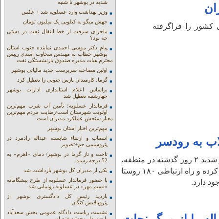
شدید در بوشهر تا شنبه
وزیر بهداشت وارد عسلویه شد + عکس
جهش میگو به کیلویی یک میلیون تومان
 کشور را فراگرفته
ماجرای سرقت از خط انتقال نفت در دشتی
چه بود؟
پیام دکتر موسی احمدی نماینده جنوب استان
بوشهر خطاب به مهندس سخاوت اسدی رییس
محترم هیات مدیره صندوق بازنشستگی نفت
اولین مصاحبه سرپرست جدید مالیاتی بوشهر
گرما، کارمندان پارس جنوبی را تعطیل کرد
براساس اعلام استانداری ادارات بوشهر
چهارشنبه تعطیل شد
فرماندار عسلویه؛ تأمین آب شرب مهم‌ترین
اولویت شهرستان است/رضایت مردم مهم‌ترین
معیار سنجش عملکرد مدیران است
مهم‌ترین اخبار استان بوشهر
انتصاب و ارتقاء شایسته عبداله رادمرد در
اب به رودسر
پتروشیمی جم+تصویر
تاخت و تاز گرما در بوشهر/ دمای «اهرم» به
نوای جنوب:فرماندار رودسر با اشاره به بارش‌های سنگین و شدید ۲ روز گذشته در منطقه،
52 درجه رسید
گفت: جاده مواصلاتی بالاتر از سد پلرود این شهرستان رانش کرده و راه ارتباطی ۱۸۰ روستا
یکی از مدیران کل بوشهر بازداشت شد
با حضور فرماندار عسلویه از طرح پیشگامانه
د دارد.
«نسیم مهر» در عسلویه رونمایی شد
بازدید رئیس کل دادگستری بوشهر از
پتروپالایش کنگان
نشست ریاست دادگاه عمومی بخش سعدآباد
با شهردار وحدتیه +تصاویر