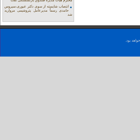
محترم هیات مدیره صندوق بازنشستگی نفت
انتصاب شایسته از سوی دکتر عبوری،سیروس
حامدی رسماً مدیرعامل پتروشیمی مروارید
شد
واهد بود.