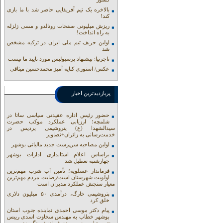
بالاخره یک تیم آفریقایی حاضر شد با ما بازی
کند!
ریزش میلیونی صفحات رونالدو و مسی زلزله
به راه انداخت!
اولین حریف تیم ملی ایران در ترکیه مشخص
شد
تاجرنیا: پیشنهاد پرسپولیس مورد تایید ما نیست
عکس/ استوری کنایه آمیز محمدحسین میثاقی
پربازدیدترین اخبار
حضور رئیس اداره عقیدتی سیاسی ساتا در
شلمچه؛ ارزیابی عملکرد موکب حضرت
سیدالشهدا (ع) پتروشیمی پردیس در
خدمت‌رسانی به زائران+تصاویر
اولین مصاحبه سرپرست جدید مالیاتی بوشهر
براساس اعلام استانداری ادارات بوشهر
چهارشنبه تعطیل شد
فرماندار عسلویه؛ تأمین آب شرب مهم‌ترین
اولویت شهرستان است/رضایت مردم مهم‌ترین
معیار سنجش عملکرد مدیران است
پتروشیمی خارگ، درآمدی ۵۰ میلیون دلاری
خلق کرد
پیام دکتر موسی احمدی نماینده جنوب استان
بوشهر خطاب به مهندس سخاوت اسدی رییس