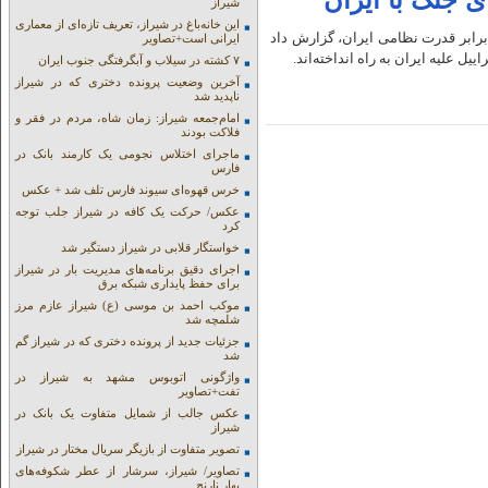
ی جنگ با ایران
شیراز
این خانه‌باغ در شیراز، تعریف تازه‌ای از معماری
 برابر قدرت نظامی ایران، گزارش داد
ایرانی است+تصاویر
ل علیه ایران به راه انداخته‌اند.
۷ کشته در سیلاب و آبگرفتگی جنوب ایران
آخرین وضعیت پرونده دختری که در شیراز
ناپدید شد
امام‌جمعه شیراز: زمان شاه، مردم در فقر و
فلاکت بودند
ماجرای اختلاس نجومی یک کارمند بانک در
فارس
خرس قهوه‌ای سیوند فارس تلف شد + عکس
عکس/ حرکت یک کافه در شیراز جلب توجه
کرد
خواستگار قلابی در شیراز دستگیر شد
اجرای دقیق برنامه‌های مدیریت بار در شیراز
برای حفظ پایداری شبکه برق
موکب احمد بن موسی (ع) شیراز عازم مرز
شلمچه شد
جزئیات جدید از پرونده دختری که در شیراز گم
شد
واژگونی اتوبوس مشهد به شیراز در
تفت+تصاویر
عکس جالب از شمایل متفاوت یک بانک در
شیراز
تصویر متفاوت از بازیگر سریال مختار در شیراز
تصاویر/ شیراز، سرشار از عطر شکوفه‌های
بهار نارنج