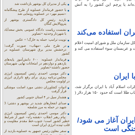
یکی از مدیران کل بوشهر بازداشت شد
اند یا پرچم این کشور را به آتش
با حضور فرماندار عسلویه از طرح پیشگامانه
«نسیم مهر» در عسلویه رونمایی شد
بازدید رئیس کل دادگستری بوشهر از
پتروپالایش کنگان
نشست ریاست دادگاه عمومی بخش سعدآباد
با شهردار وحدتیه +تصاویر
توییت ترامپ: حمله به خارگ! + عکس
رکل سازمان ملل و شورای امنیت اعلام
در طرح ملی «مهتاب» صورت گرفت؛
 بحرین، امارات و عربستان سوء استفاده می کند و
درخشش مدیر برق شهرستان عسلویه در
کشور
فرماندار عسلویه: ۶۰۰ دانش‌آموز پایه‌های
یازدهم و دوازدهم در امتحانات نهایی شهرستان
حضور داشتند+تصاویر
دکتر موسی احمدی رئیس کمیسیون انرژی
مجلس:برنامه ریزی برای رفع ناترازی انرژی
در اولویت مجلس
اسلام آباد با ایران برگزار شد،
ادوات کشاورزان دشتی مورد اصابت موشکی
قرار گرفت
ساعتی از برند رولکس و مدل دیتونبا صفحه آبی تیفانی (رنگ تیفانی) با قاب طلا است که حدود ۱۵۰ هزار دلار (
هشدار سیل در ۴ استان جنوبی کشور
صدای انفجارهای شدید در بوشهر و دشتی/ 3
شهید در حمله به مرز شلمچه
دکتر موسی احمدی رئیس کمیسیون انرژی
:پیام رهبر انقلاب «نقشه راه» عبور از شرایط
یران آغاز می شود/
خطیر کشور است/ جنوب،خط مقدم مقاومت و
قلب تپنده انرژی ایران است
جنگی است
سفر معاون رئیس جمهور به عسلویه،بازدید از
پتروشیمی جم+تصاویر