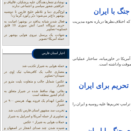
نوشادی:شعاردهندگان علیه پزشکیان، قالیباف و
عراقچی شعور سیاسی و اجتماعی ندارند
نگ با ایران
اوج‌گیری دما و تلاطم خلیج فارس تا دوشنبه
بوشهر داغ‌تر می‌شود/ دیّر رکورد گرما زد!
که اختلاف‌نظرها درباره نحوه مدیریت
فعال شدن شبانه پدافند در بوشهر/ اصابت به
حریم نیروگاه اتمی/ آتش سوزی 10 قایق
عسلویه+نصاویر
شهادت یک پرسنل نیروی هوایی بوشهر در
حمله آمریکا+تصویر
اخبار استان فارس
ریکا در خاورمیانه، ساختار عملیاتی
ز موقت واداشته است.
حمله هوایی به شیراز تکذیب شد
معماری جالب یک کافی‌شاپ تیک اِوِی در
سپیدان+تصاویر
عکس/ شمایل جالب و متفاوت بلیت مترو در
تحریم‌ برای ایران
شیراز
بقائی: پهپاد ساقط شده در شیراز متعلق به
کدام کشور منطقه است
عکس/ انهدام یک فروند پهپاد هرمس ۹۰۰ در
ترامپ تحریم‌ها علیه روسیه و ایران را
شیراز
تخریب سد مشهور استان فارس تکذیب شد
تصاویری از حمله آمریکا و اسراییل به شیراز
حملات هوایی به شیراز + عکس
شنیده شدن چند صدای انفجار در اصفهان و