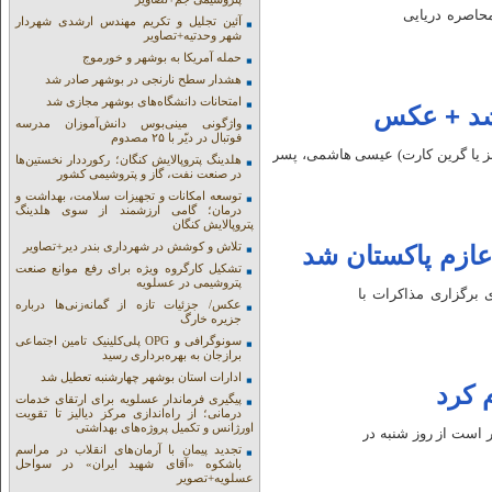
محاصره دریایی
آئین تجلیل و تکریم مهندس ارشدی شهردار
شهر وحدتیه+تصاویر
حمله آمریکا به بوشهر و خورموج
هشدار سطح نارنجی در بوشهر صادر شد
امتحانات دانشگاه‌های بوشهر مجازی شد
 شد + عکس
واژگونی مینی‌بوس دانش‌آموزان مدرسه
فوتبال در دیّر با ۲۵ مصدوم
بز یا گرین کارت) عیسی هاشمی، پسر
هلدینگ پتروپالایش کنگان؛ رکورددار نخستین‌ها
در صنعت نفت، گاز و پتروشیمی کشور
توسعه امکانات و تجهیزات سلامت، بهداشت و
درمان؛ گامی ارزشمند از سوی هلدینگ
پتروپالایش کنگان
تلاش و کوشش در شهرداری بندر دیر+تصاویر
 عازم پاکستان شد
تشکیل کارگروه ویژه برای رفع موانع صنعت
پتروشیمی در عسلویه
 برگزاری مذاکرات با
عکس/ جزئیات تازه از گمانه‌زنی‌ها درباره
جزیره خارگ
سونوگرافی و OPG پلی‌کلینیک تامین اجتماعی
برازجان به بهره‌برداری رسید
ادارات استان بوشهر چهارشنبه تعطیل شد
 کرد
پیگیری فرماندار عسلویه برای ارتقای خدمات
درمانی؛ از راه‌اندازی مرکز دیالیز تا تقویت
اورژانس و تکمیل پروژه‌های بهداشتی
 است از روز شنبه در
تجدید پیمان با آرمان‌های انقلاب در مراسم
باشکوه «آقای شهید ایران» در سواحل
عسلویه+تصویر