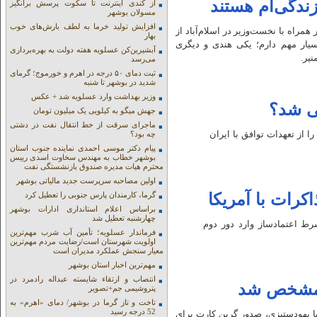
ندگی‌ام هستند
از کندی اینترنت تا سکوت پرسش برانگیز
مسولان بوشهر
افزایش تولید خرما به لطف بارش‌های خوب
مراه با نخست‌وزیر در اسلام‌آباد از
بهار
سیار مهم دارم؛ یکی هندی و دیگری
آبشیرین‌کن عسلویه هفته دولت به بهره‌برداری
یر.
می‌رسد
ثبت دمای ۵۰ درجه در اهرم و خورموج؛ گرمای
شدید در بوشهر تا شنبه
وزیر بهداشت وارد عسلویه شد + عکس
نی شد؟
جهش میگو به کیلویی یک میلیون تومان
ماجرای سرقت از خط انتقال نفت در دشتی
 از تعهدات توافق با ایران
چه بود؟
پیام دکتر موسی احمدی نماینده جنوب استان
بوشهر خطاب به مهندس سخاوت اسدی رییس
محترم هیات مدیره صندوق بازنشستگی نفت
اولین مصاحبه سرپرست جدید مالیاتی بوشهر
گرما، کارمندان پارس جنوبی را تعطیل کرد
براساس اعلام استانداری ادارات بوشهر
چهارشنبه تعطیل شد
وب:فارس نوشت: یک منبع آگاه گفت: ایران بدون انجام ۵ شرط اعتمادساز وارد دور دوم
فرماندار عسلویه؛ تأمین آب شرب مهم‌ترین
اولویت شهرستان است/رضایت مردم مهم‌ترین
معیار سنجش عملکرد مدیران است
مهم‌ترین اخبار استان بوشهر
انتصاب و ارتقاء شایسته عبداله رادمرد در
 مشخص شد
پتروشیمی جم+تصویر
تاخت و تاز گرما در بوشهر/ دمای «اهرم» به
52 درجه رسید
با یهودستیزی، صدور گرین کارت برای