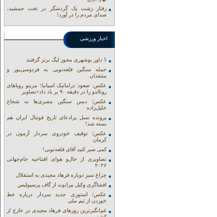
رفتار زشت یک گردشگر در تخت جمشید،
صدای مردم را در آورد!
اخبار ورزشی
5 داور بوشهری مجوز لیگ برتر گرفتند
حمله سنگین قلعه‌نویی به فردوسی‌پور و
منتقدان
عکس: صعود دراماتیک اسپانیا؛ مرینو رویاهای
رونالدو را در دقیقه ۹۰ بر باد داد+تصاویر
عکس/ دیس سنگین مصری‌ها به شجاع
خلیل‌زاده
پرونده نسل پرادعای تاریخ فوتبال ایران هم
بسته شد!
عکس/ توقیف خودروی سردار آزمون در
کرمان
کمی صبر کنید آقای قلعه‌نویی!
تصاویری از حال‌و هوای افتتاحیه جام‌جهانی
۲۰۲۶
چراغ سبز دوباره فرهاد مجیدی به استقلال
افشاگری وکیل بیرانوند از گاف‌ پرسپولیس
عکس/ استوری جدید سردار درباره خط
خوردن از تیم ملی
غم‌انگیزترین روزهای فرهاد مجیدی در خارج از
کشور