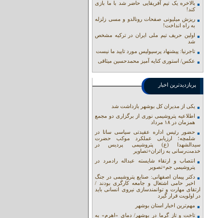
بالاخره یک تیم آفریقایی حاضر شد با ما بازی
کند!
ریزش میلیونی صفحات رونالدو و مسی زلزله
به راه انداخت!
اولین حریف تیم ملی ایران در ترکیه مشخص
شد
تاجرنیا: پیشنهاد پرسپولیس مورد تایید ما نیست
عکس/ استوری کنایه آمیز محمدحسین میثاقی
پربازدیدترین اخبار
یکی از مدیران کل بوشهر بازداشت شد
اطلاعیه پتروشیمی نوری از برگزاری دو مجمع
همزمان در ۱۸ مرداد
حضور رئیس اداره عقیدتی سیاسی ساتا در
شلمچه؛ ارزیابی عملکرد موکب حضرت
سیدالشهدا (ع) پتروشیمی پردیس در
خدمت‌رسانی به زائران+تصاویر
انتصاب و ارتقاء شایسته عبداله رادمرد در
پتروشیمی جم+تصویر
دکتر پیمان اصفهانی: صنایع پتروشیمی در جنگ
اخیر حامی اشتغال و جامعه کارگری بودند /
ارتقای مهارت و توانمندسازی نیروی انسانی باید
در اولویت قرار گیرد
مهم‌ترین اخبار استان بوشهر
تاخت و تاز گرما در بوشهر/ دمای «اهرم» به