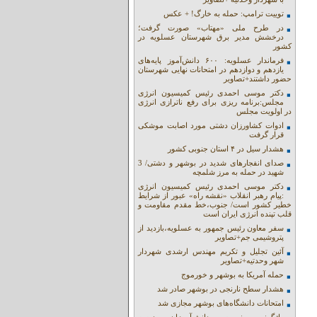
توییت ترامپ: حمله به خارگ! + عکس
در طرح ملی «مهتاب» صورت گرفت؛
درخشش مدیر برق شهرستان عسلویه در
کشور
فرماندار عسلویه: ۶۰۰ دانش‌آموز پایه‌های
یازدهم و دوازدهم در امتحانات نهایی شهرستان
حضور داشتند+تصاویر
دکتر موسی احمدی رئیس کمیسیون انرژی
مجلس:برنامه ریزی برای رفع ناترازی انرژی
در اولویت مجلس
ادوات کشاورزان دشتی مورد اصابت موشکی
قرار گرفت
هشدار سیل در ۴ استان جنوبی کشور
صدای انفجارهای شدید در بوشهر و دشتی/ 3
شهید در حمله به مرز شلمچه
دکتر موسی احمدی رئیس کمیسیون انرژی
:پیام رهبر انقلاب «نقشه راه» عبور از شرایط
خطیر کشور است/ جنوب،خط مقدم مقاومت و
قلب تپنده انرژی ایران است
سفر معاون رئیس جمهور به عسلویه،بازدید از
پتروشیمی جم+تصاویر
آئین تجلیل و تکریم مهندس ارشدی شهردار
شهر وحدتیه+تصاویر
حمله آمریکا به بوشهر و خورموج
هشدار سطح نارنجی در بوشهر صادر شد
امتحانات دانشگاه‌های بوشهر مجازی شد