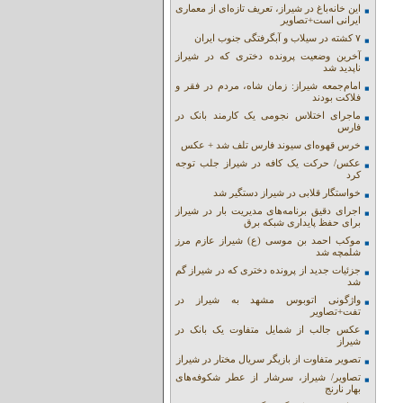
این خانه‌باغ در شیراز، تعریف تازه‌ای از معماری
ایرانی است+تصاویر
۷ کشته در سیلاب و آبگرفتگی جنوب ایران
آخرین وضعیت پرونده دختری که در شیراز
ناپدید شد
امام‌جمعه شیراز: زمان شاه، مردم در فقر و
فلاکت بودند
ماجرای اختلاس نجومی یک کارمند بانک در
فارس
خرس قهوه‌ای سیوند فارس تلف شد + عکس
عکس/ حرکت یک کافه در شیراز جلب توجه
کرد
خواستگار قلابی در شیراز دستگیر شد
اجرای دقیق برنامه‌های مدیریت بار در شیراز
برای حفظ پایداری شبکه برق
موکب احمد بن موسی (ع) شیراز عازم مرز
شلمچه شد
جزئیات جدید از پرونده دختری که در شیراز گم
شد
واژگونی اتوبوس مشهد به شیراز در
تفت+تصاویر
عکس جالب از شمایل متفاوت یک بانک در
شیراز
تصویر متفاوت از بازیگر سریال مختار در شیراز
تصاویر/ شیراز، سرشار از عطر شکوفه‌های
بهار نارنج