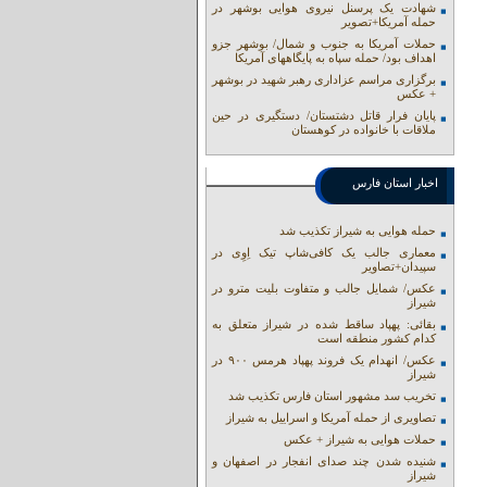
شهادت یک پرسنل نیروی هوایی بوشهر در
حمله آمریکا+تصویر
حملات آمریکا به جنوب و شمال/ بوشهر جزو
اهداف بود/ حمله سپاه به پایگاههای آمریکا
برگزاری مراسم عزاداری رهبر شهید در بوشهر
+ عکس
پایان فرار قاتل دشتستان/ دستگیری در حین
ملاقات با خانواده در کوهستان
اخبار استان فارس
حمله هوایی به شیراز تکذیب شد
معماری جالب یک کافی‌شاپ تیک اِوِی در
سپیدان+تصاویر
عکس/ شمایل جالب و متفاوت بلیت مترو در
شیراز
بقائی: پهپاد ساقط شده در شیراز متعلق به
کدام کشور منطقه است
عکس/ انهدام یک فروند پهپاد هرمس ۹۰۰ در
شیراز
تخریب سد مشهور استان فارس تکذیب شد
تصاویری از حمله آمریکا و اسراییل به شیراز
حملات هوایی به شیراز + عکس
شنیده شدن چند صدای انفجار در اصفهان و
شیراز