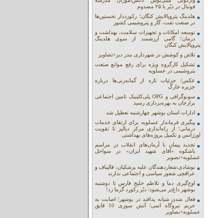
واژگونی مینی‌بوس دانش‌آموزان مدرسه
فوتبال در دیّر با ۲۵ مصدوم
هلدینگ پتروپالایش کنگان؛ رکورددار نخستین‌ها
در صنعت نفت، گاز و پتروشیمی کشور
توسعه امکانات و تجهیزات سلامت، بهداشت و
درمان؛ گامی ارزشمند از سوی هلدینگ
پتروپالایش کنگان
تلاش و کوشش در شهرداری بندر دیر+تصاویر
تشکیل کارگروه ویژه برای رفع موانع صنعت
پتروشیمی در عسلویه
عکس/ جزئیات تازه از گمانه‌زنی‌ها درباره
جزیره خارگ
سونوگرافی و OPG پلی‌کلینیک تامین اجتماعی
برازجان به بهره‌برداری رسید
ادارات استان بوشهر چهارشنبه تعطیل شد
پیگیری فرماندار عسلویه برای ارتقای خدمات
درمانی؛ از راه‌اندازی مرکز دیالیز تا تقویت
اورژانس و تکمیل پروژه‌های بهداشتی
تجدید پیمان با آرمان‌های انقلاب در مراسم
باشکوه «آقای شهید ایران» در سواحل
عسلویه+تصویر
نوشادی:شعاردهندگان علیه پزشکیان، قالیباف و
عراقچی شعور سیاسی و اجتماعی ندارند
اوج‌گیری دما و تلاطم خلیج فارس تا دوشنبه
بوشهر داغ‌تر می‌شود/ دیّر رکورد گرما زد!
فعال شدن شبانه پدافند در بوشهر/ اصابت به
حریم نیروگاه اتمی/ آتش سوزی 10 قایق
عسلویه+نصاویر