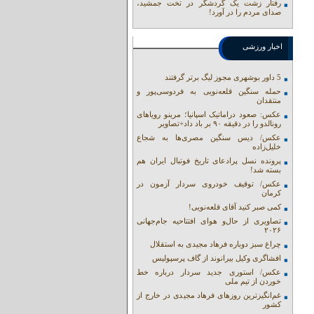
رفتار زشت یک گردشگر در تخت جمشید،
صدای مردم را در آورد!
اخبار ورزشی
5 داور بوشهری مجوز لیگ برتر گرفتند
حمله سنگین قلعه‌نویی به فردوسی‌پور و
منتقدان
عکس: صعود دراماتیک اسپانیا؛ مرینو رویاهای
رونالدو را در دقیقه ۹۰ بر باد داد+تصاویر
عکس/ دیس سنگین مصری‌ها به شجاع
خلیل‌زاده
پرونده نسل پرادعای تاریخ فوتبال ایران هم
بسته شد!
عکس/ توقیف خودروی سردار آزمون در
کرمان
کمی صبر کنید آقای قلعه‌نویی!
تصاویری از حال‌و هوای افتتاحیه جام‌جهانی
۲۰۲۶
چراغ سبز دوباره فرهاد مجیدی به استقلال
افشاگری وکیل بیرانوند از گاف‌ پرسپولیس
عکس/ استوری جدید سردار درباره خط
خوردن از تیم ملی
غم‌انگیزترین روزهای فرهاد مجیدی در خارج از
کشور