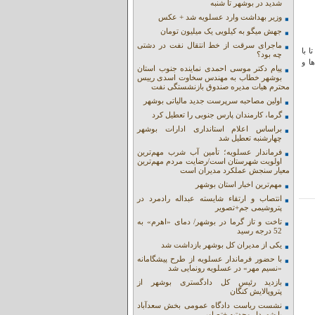
شدید در بوشهر تا شنبه
وزیر بهداشت وارد عسلویه شد + عکس
جهش میگو به کیلویی یک میلیون تومان
ماجرای سرقت از خط انتقال نفت در دشتی
تا با
چه بود؟
وری‌ها و
پیام دکتر موسی احمدی نماینده جنوب استان
بوشهر خطاب به مهندس سخاوت اسدی رییس
محترم هیات مدیره صندوق بازنشستگی نفت
اولین مصاحبه سرپرست جدید مالیاتی بوشهر
گرما، کارمندان پارس جنوبی را تعطیل کرد
براساس اعلام استانداری ادارات بوشهر
چهارشنبه تعطیل شد
فرماندار عسلویه؛ تأمین آب شرب مهم‌ترین
اولویت شهرستان است/رضایت مردم مهم‌ترین
معیار سنجش عملکرد مدیران است
مهم‌ترین اخبار استان بوشهر
انتصاب و ارتقاء شایسته عبداله رادمرد در
پتروشیمی جم+تصویر
تاخت و تاز گرما در بوشهر/ دمای «اهرم» به
52 درجه رسید
یکی از مدیران کل بوشهر بازداشت شد
با حضور فرماندار عسلویه از طرح پیشگامانه
«نسیم مهر» در عسلویه رونمایی شد
بازدید رئیس کل دادگستری بوشهر از
پتروپالایش کنگان
نشست ریاست دادگاه عمومی بخش سعدآباد
با شهردار وحدتیه +تصاویر