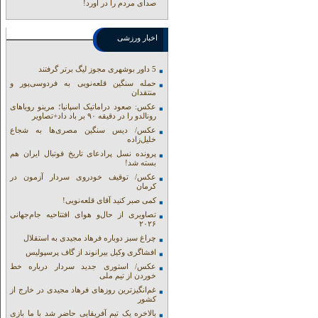
صدای مردم را در آورد!
اخبار ورزشی
5 داور بوشهری مجوز لیگ برتر گرفتند
حمله سنگین قلعه‌نویی به فردوسی‌پور و
منتقدان
عکس: صعود دراماتیک اسپانیا؛ مرینو رویاهای
رونالدو را در دقیقه ۹۰ بر باد داد+تصاویر
عکس/ دیس سنگین مصری‌ها به شجاع
خلیل‌زاده
پرونده نسل پرادعای تاریخ فوتبال ایران هم
بسته شد!
عکس/ توقیف خودروی سردار آزمون در
کرمان
کمی صبر کنید آقای قلعه‌نویی!
تصاویری از حال‌و هوای افتتاحیه جام‌جهانی
۲۰۲۶
چراغ سبز دوباره فرهاد مجیدی به استقلال
افشاگری وکیل بیرانوند از گاف‌ پرسپولیس
عکس/ استوری جدید سردار درباره خط
خوردن از تیم ملی
غم‌انگیزترین روزهای فرهاد مجیدی در خارج از
کشور
بالاخره یک تیم آفریقایی حاضر شد با ما بازی