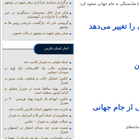
برگزاری مراسم عزاداری رهبر شهید در بوشهر
با شایستگی به جام جهانی صعود کرد.
+ عکس
پایان فرار قاتل دشتستان/ دستگیری در حین
ملاقات با خانواده در کوهستان
گروسی خبر داد: بازگشت تدریجی روس ها به
را تغییر می‌دهد
بوشهر
سفر رهبر شهید به بوشهر در قاب تصویر
اخبار استان فارس
حمله هوایی به شیراز تکذیب شد
ن
معماری جالب یک کافی‌شاپ تیک اِوِی در
سپیدان+تصاویر
عکس/ شمایل جالب و متفاوت بلیت مترو در
شیراز
بقائی: پهپاد ساقط شده در شیراز متعلق به
کدام کشور منطقه است
عکس/ انهدام یک فروند پهپاد هرمس ۹۰۰ در
شیراز
ی از جام جهانی
تخریب سد مشهور استان فارس تکذیب شد
تصاویری از حمله آمریکا و اسراییل به شیراز
حملات هوایی به شیراز + عکس
نه‌های
شنیده شدن چند صدای انفجار در اصفهان و
شیراز
این خانه‌باغ در شیراز، تعریف تازه‌ای از معماری