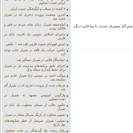
ایرانی است+تصاویر
۷ کشته در سیلاب و آبگرفتگی جنوب ایران
آخرین وضعیت پرونده دختری که در شیراز
ناپدید شد
امام‌جمعه شیراز: زمان شاه، مردم در فقر و
استرالیا منصرف شده، تا ساعاتی دیگر
فلاکت بودند
ماجرای اختلاس نجومی یک کارمند بانک در
فارس
خرس قهوه‌ای سیوند فارس تلف شد + عکس
عکس/ حرکت یک کافه در شیراز جلب توجه
کرد
خواستگار قلابی در شیراز دستگیر شد
اجرای دقیق برنامه‌های مدیریت بار در شیراز
برای حفظ پایداری شبکه برق
موکب احمد بن موسی (ع) شیراز عازم مرز
شلمچه شد
جزئیات جدید از پرونده دختری که در شیراز گم
شد
واژگونی اتوبوس مشهد به شیراز در
تفت+تصاویر
عکس جالب از شمایل متفاوت یک بانک در
شیراز
تصویر متفاوت از بازیگر سریال مختار در شیراز
تصاویر/ شیراز، سرشار از عطر شکوفه‌های
بهار نارنج
رفتار زشت یک گردشگر در تخت جمشید،