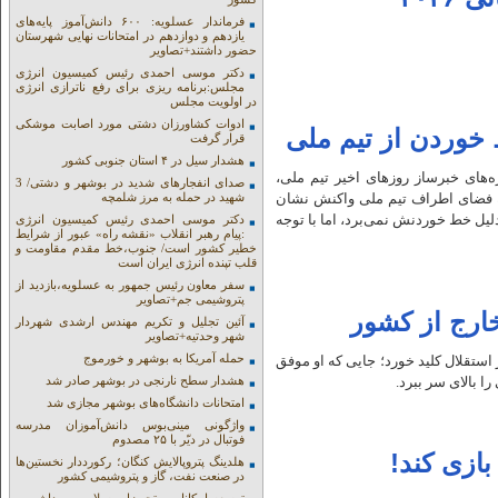
فرماندار عسلویه: ۶۰۰ دانش‌آموز پایه‌های
یازدهم و دوازدهم در امتحانات نهایی شهرستان
حضور داشتند+تصاویر
دکتر موسی احمدی رئیس کمیسیون انرژی
مجلس:برنامه ریزی برای رفع ناترازی انرژی
در اولویت مجلس
ادوات کشاورزان دشتی مورد اصابت موشکی
خوردن از تیم ملی
قرار گرفت
هشدار سیل در ۴ استان جنوبی کشور
‌های خبرساز روزهای اخیر تیم ملی،
صدای انفجارهای شدید در بوشهر و دشتی/ 3
به فضای اطراف تیم ملی واکنش نشان
شهید در حمله به مرز شلمچه
لیل خط خوردنش نمی‌برد، اما با توجه
دکتر موسی احمدی رئیس کمیسیون انرژی
:پیام رهبر انقلاب «نقشه راه» عبور از شرایط
خطیر کشور است/ جنوب،خط مقدم مقاومت و
قلب تپنده انرژی ایران است
سفر معاون رئیس جمهور به عسلویه،بازدید از
پتروشیمی جم+تصاویر
خارج از کشور
آئین تجلیل و تکریم مهندس ارشدی شهردار
شهر وحدتیه+تصاویر
حمله آمریکا به بوشهر و خورموج
ستقلال کلید خورد؛ جایی که او موفق
 بالای سر ببرد.
هشدار سطح نارنجی در بوشهر صادر شد
امتحانات دانشگاه‌های بوشهر مجازی شد
واژگونی مینی‌بوس دانش‌آموزان مدرسه
فوتبال در دیّر با ۲۵ مصدوم
بازی کند!
هلدینگ پتروپالایش کنگان؛ رکورددار نخستین‌ها
در صنعت نفت، گاز و پتروشیمی کشور