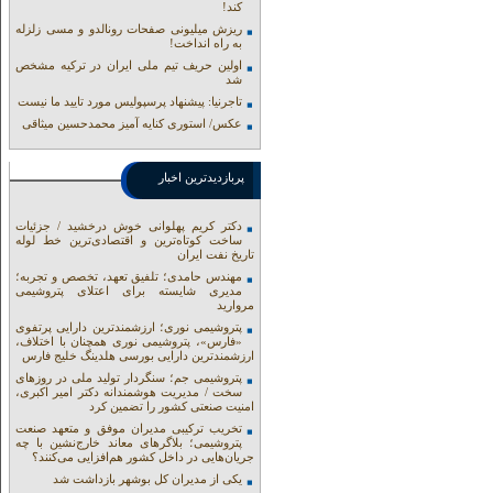
کند!
ریزش میلیونی صفحات رونالدو و مسی زلزله
به راه انداخت!
اولین حریف تیم ملی ایران در ترکیه مشخص
شد
تاجرنیا: پیشنهاد پرسپولیس مورد تایید ما نیست
عکس/ استوری کنایه آمیز محمدحسین میثاقی
پربازدیدترین اخبار
دکتر کریم پهلوانی خوش درخشید / جزئیات
ساخت کوتاه‌ترین و اقتصادی‌ترین خط لوله
تاریخ نفت ایران
مهندس حامدی؛ تلفیق تعهد، تخصص و تجربه؛
مدیری شایسته برای اعتلای پتروشیمی
مروارید
پتروشیمی نوری؛ ارزشمندترین دارایی پرتفوی
«فارس»، پتروشیمی نوری همچنان با اختلاف،
ارزشمندترین دارایی بورسی هلدینگ خلیج فارس
پتروشیمی جم؛ سنگردار تولید ملی در روزهای
سخت / مدیریت هوشمندانه دکتر امیر اکبری،
امنیت صنعتی کشور را تضمین کرد
تخریب ترکیبی مدیران موفق و متعهد صنعت
پتروشیمی؛ بلاگرهای معاند خارج‌نشین با چه
جریان‌هایی در داخل کشور هم‌افزایی می‌کنند؟
یکی از مدیران کل بوشهر بازداشت شد