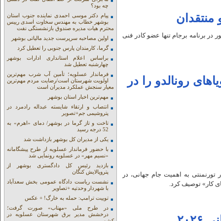
چه بود؟
 منتقدان
پیام دکتر موسی احمدی نماینده جنوب استان
بوشهر خطاب به مهندس سخاوت اسدی رییس
محترم هیات مدیره صندوق بازنشستگی نفت
در برنامه برجام تنها عضو کادر فنی
اولین مصاحبه سرپرست جدید مالیاتی بوشهر
گرما، کارمندان پارس جنوبی را تعطیل کرد
براساس اعلام استانداری ادارات بوشهر
چهارشنبه تعطیل شد
فرماندار عسلویه؛ تأمین آب شرب مهم‌ترین
اهای رونالدو را در
اولویت شهرستان است/رضایت مردم مهم‌ترین
معیار سنجش عملکرد مدیران است
مهم‌ترین اخبار استان بوشهر
انتصاب و ارتقاء شایسته عبداله رادمرد در
پتروشیمی جم+تصویر
تاخت و تاز گرما در بوشهر/ دمای «اهرم» به
52 درجه رسید
یکی از مدیران کل بوشهر بازداشت شد
با حضور فرماندار عسلویه از طرح پیشگامانه
«نسیم مهر» در عسلویه رونمایی شد
بازدید رئیس کل دادگستری بوشهر از
پتروپالایش کنگان
ر تورنمنتی به اهمیت جام جهانی، در
نشست ریاست دادگاه عمومی بخش سعدآباد
ای کار» توصیف کرد.
با شهردار وحدتیه +تصاویر
توییت ترامپ: حمله به خارگ! + عکس
در طرح ملی «مهتاب» صورت گرفت؛
درخشش مدیر برق شهرستان عسلویه در
۲۰۲
کشور