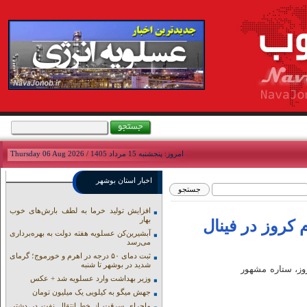
امروز: پنجشنبه 15 مرداد 1405 / Thursday 06 Aug 2026
اخبار استان بوشهر
افزایش تولید خرما به لطف بارش‌های خوب
بهار
کروز در فینال
آبشیرین‌کن عسلویه هفته دولت به بهره‌برداری
می‌رسد
ثبت دمای ۵۰ درجه در اهرم و خورموج؛ گرمای
شدید در بوشهر تا شنبه
وز، ستاره مشهور
وزیر بهداشت وارد عسلویه شد + عکس
جهش میگو به کیلویی یک میلیون تومان
ماجرای سرقت از خط انتقال نفت در دشتی