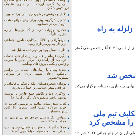
توسعه امکانات و تجهیزات سلامت، بهداشت و
درمان؛ گامی ارزشمند از سوی هلدینگ
پتروپالایش کنگان
تلاش و کوشش در شهرداری بندر دیر+تصاویر
تشکیل کارگروه ویژه برای رفع موانع صنعت
پتروشیمی در عسلویه
لزله به راه
عکس/ جزئیات تازه از گمانه‌زنی‌ها درباره
جزیره خارگ
سونوگرافی و OPG پلی‌کلینیک تامین اجتماعی
برازجان به بهره‌برداری رسید
نوای جنوب:براساس گزارش رسانه‌های بین‌المللی، موج اصلی این پاکسازی از ۶ می ۲۰۲۶ آغاز شده و طی کمتر
ادارات استان بوشهر چهارشنبه تعطیل شد
پیگیری فرماندار عسلویه برای ارتقای خدمات
درمانی؛ از راه‌اندازی مرکز دیالیز تا تقویت
اورژانس و تکمیل پروژه‌های بهداشتی
تجدید پیمان با آرمان‌های انقلاب در مراسم
 مشخص شد
باشکوه «آقای شهید ایران» در سواحل
عسلویه+تصویر
نوشادی:شعاردهندگان علیه پزشکیان، قالیباف و
انی چند بازی دوستانه برگزار می‌کند
عراقچی شعور سیاسی و اجتماعی ندارند
اوج‌گیری دما و تلاطم خلیج فارس تا دوشنبه
بوشهر داغ‌تر می‌شود/ دیّر رکورد گرما زد!
فعال شدن شبانه پدافند در بوشهر/ اصابت به
حریم نیروگاه اتمی/ آتش سوزی 10 قایق
عسلویه+نصاویر
 تکلیف تیم ملی
شهادت یک پرسنل نیروی هوایی بوشهر در
ی را مشخص کرد
حمله آمریکا+تصویر
حملات آمریکا به جنوب و شمال/ بوشهر جزو
اهداف بود/ حمله سپاه به پایگاههای آمریکا
نوای جنوب:رئیس فدراسیون بین المللی فوتبال با صراحت از حضور تیم ملی ایران در جام جهانی ۲۰۲۶ خبر داد