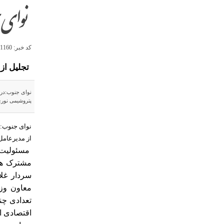
کد خبر: 41160 ، سرويس: عسلویه انرژی
تجلیل از
نوای جنوب:در
پتروشیمی نوری
نوای جنوب:د
از مدیرعام
مسئولیت 
سردار غل
معاون وز
تعدادی چ
اقتصادی ا