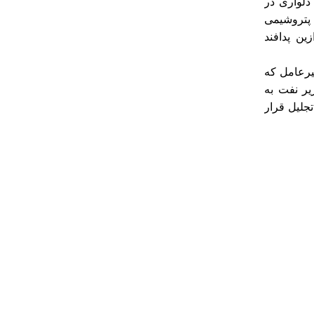
دلواری در
 پتروشیمی
ن پدافند
یرعامل که
یر نفت به
جلیل قرار