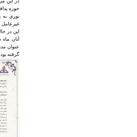
در این مر
حوزه پداف
نوری به 
غیرعامل در
این در حا
آبان ماه 
عنوان مدی
گرفته بود.